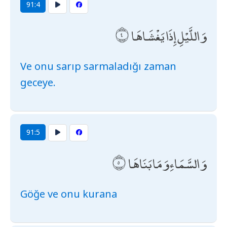
91:4
وَاللَّيْلِ إِذَا يَغْشَاهَا
Ve onu sarıp sarmaladığı zaman
geceye.
91:5
وَالسَّمَاءِ وَمَا بَنَاهَا
Göğe ve onu kurana