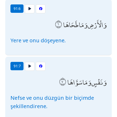
91:6
وَالْأَرْضِ وَمَا طَحَاهَا
Yere ve onu döşeyene.
91:7
وَنَفْسٍ وَمَا سَوَّاهَا
Nefse ve onu düzgün bir biçimde
şekillendirene.