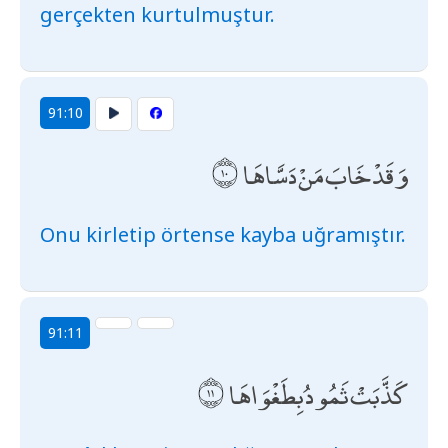
gerçekten kurtulmuştur.
91:10
وَقَدْ خَابَ مَنْ دَسَّاهَا
Onu kirletip örtense kayba uğramıştır.
91:11
كَذَّبَتْ ثَمُودُ بِطَغْوَاهَا