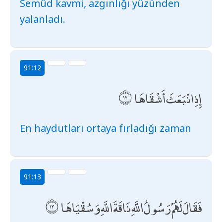
Semûd kavmi, azgınlığı yüzünden
yalanladı.
91:12
إِذِ انْبَعَثَ أَشْقَاهَا
En haydutları ortaya fırladığı zaman
91:13
فَقَالَ لَهُمْ رَسُولُ اللَّهِ نَاقَةَ اللَّهِ وَسُقْيَاهَا