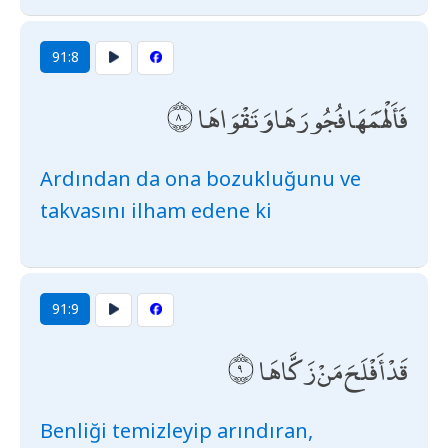
91:8
فَأَلْهَمَهَا فُجُورَهَا وَتَقْوَاهَا
Ardından da ona bozukluğunu ve
takvasını ilham edene ki
91:9
قَدْ أَفْلَحَ مَنْ زَكَّاهَا
Benliği temizleyip arındıran,