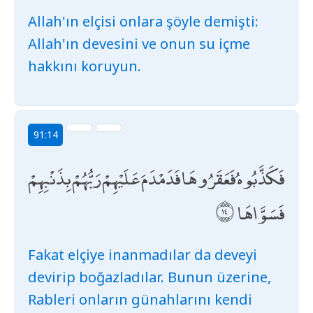
Allah'ın elçisi onlara şöyle demişti:
Allah'ın devesini ve onun su içme
hakkını koruyun.
91:14
فَكَذَّبُوهُ فَعَقَرُوهَا فَدَمْدَمَ عَلَيْهِمْ رَبُّهُمْ بِذَنْبِهِمْ
فَسَوَّاهَا
Fakat elçiye inanmadılar da deveyi
devirip boğazladılar. Bunun üzerine,
Rableri onların günahlarını kendi