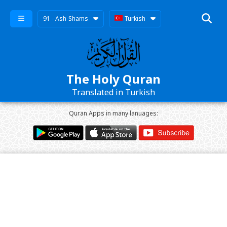
91 - Ash-Shams
Turkish
The Holy Quran
Translated in Turkish
Quran Apps in many lanuages: