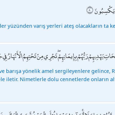
وا يَكْسِبُونَ
ler yüzünden varış yerleri ateş olacakların ta ke
تِ يَهْدِيهِمْ رَبُّهُمْ بِإِيمَانِهِمْ ۖ تَجْرِي مِنْ تَحْتِهِمُ الْأَنْهَارُ فِي جَ
e barışa yönelik amel sergileyenlere gelince, R
e iletir. Nimetlerle dolu cennetlerde onların a