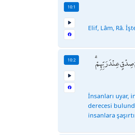
10:1
Elif, Lâm, Râ. İş
مَ صِدْقٍ عِنْدَ رَبِّهِمْ
10:2
İnsanları uyar, 
derecesi bulund
insanlara şaşırt