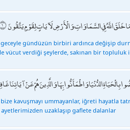
َمَا خَلَقَ اللَّهُ فِي السَّمَاوَاتِ وَالْأَرْضِ لَآيَاتٍ لِقَوْمٍ يَتَّقُونَ
, geceyle gündüzün birbiri ardınca değişip dur
 vücut verdiği şeylerde, sakınan bir topluluk iç
ضُوا بِالْحَيَاةِ الدُّنْيَا وَاطْمَأَنُّوا بِهَا وَالَّذِينَ هُمْ عَنْ آيَاتِنَا غَاف
i, bize kavuşmayı ummayanlar, iğreti hayatla t
 ayetlerimizden uzaklaşıp gaflete dalanlar