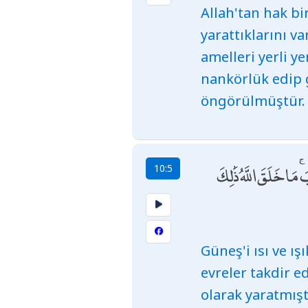
Allah'tan hak bir
yarattıklarını va
amelleri yerli ye
nankörlük edip g
öngörülmüştür.
ا خَلَقَ اللَّهُ ذَٰلِكَ
10:5
Güneş'i ısı ve ış
evreler takdir e
olarak yaratmıştı