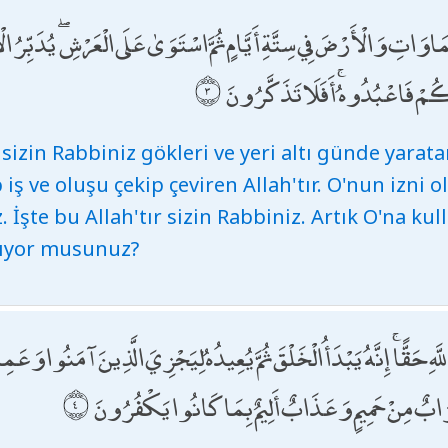
وَاتِ وَالْأَرْضَ فِي سِتَّةِ أَيَّامٍ ثُمَّ اسْتَوَىٰ عَلَى الْعَرْشِ ۖ يُدَبِّرُ الْأَ
ّكُمْ فَاعْبُدُوهُ ۚ أَفَلَا تَذَكَّرُونَ
, sizin Rabbiniz gökleri ve yeri altı günde yarat
ş ve oluşu çekip çeviren Allah'tır. O'nun izni o
 İşte bu Allah'tır sizin Rabbiniz. Artık O'na kul
ıyor musunuz?
ِ حَقًّا ۚ إِنَّهُ يَبْدَأُ الْخَلْقَ ثُمَّ يُعِيدُهُ لِيَجْزِيَ الَّذِينَ آمَنُوا وَ
َرَابٌ مِنْ حَمِيمٍ وَعَذَابٌ أَلِيمٌ بِمَا كَانُوا يَكْفُرُونَ