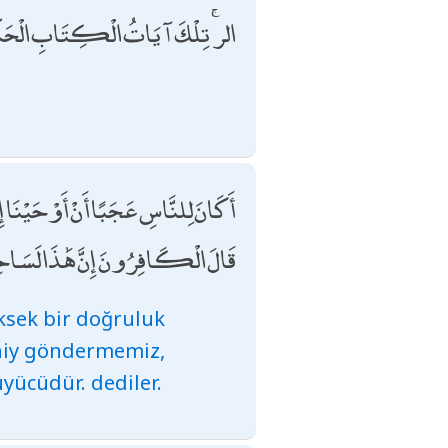
الر ۚ تِلْكَ آيَاتُ الْكِتَابِ الْحَك
أَكَانَ لِلنَّاسِ عَجَبًا أَنْ أَوْحَيْنَا إِ ۗ
قَالَ الْكَافِرُونَ إِنَّ هَٰذَا لَسَاحِ
üksek bir doğruluk
ahiy göndermemiz,
üyücüdür. dediler.