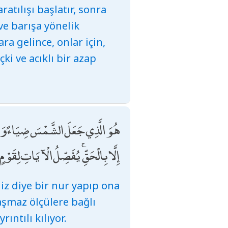
atılışı başlatır, sonra
 ve barışa yönelik
ra gelince, onlar için,
i ve acıklı bir azap
هُوَ الَّذِي جَعَلَ الشَّمْسَ ضِيَاءً وَالْق
إِلَّا بِالْحَقِّ ۚ يُفَصِّلُ الْآيَاتِ لِقَوْم
iniz diye bir nur yapıp ona
aşmaz ölçülere bağlı
ıntılı kılıyor.