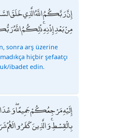
إِنَّ رَبَّكُمُ اللَّهُ الَّذِي خَلَقَ السَّمَا
مِنْ بَعْدِ إِذْنِهِ ۚ ذَٰلِكُمُ اللَّهُ رَبُ
an, sonra arş üzerine
lmadıkça hiçbir şefaatçı
luk/ibadet edin.
إِلَيْهِ مَرْجِعُكُمْ جَمِيعًا ۖ وَعْدَ اللَّه
بِالْقِسْطِ ۚ وَالَّذِينَ كَفَرُوا لَهُمْ ش