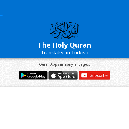
The Holy Quran
Translated in Turkish
Quran Apps in many lanuages: