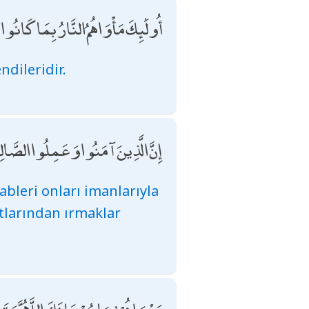
أُولَٰئِكَ مَأْوَاهُمُ النَّارُ بِمَا كَانُ
ndileridir.
إِنَّ الَّذِينَ آمَنُوا وَعَمِلُوا الصَّالِحَا
ableri onları imanlarıyla
ltlarından ırmaklar