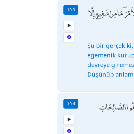
مْرَ ۖ مَا مِنْ شَفِيعٍ إِلَّا
10:3
Şu bir gerçek ki
egemenik kurup i
devreye giremez.
Düşünüp anlam
عَمِلُوا الصَّالِحَاتِ
10:4