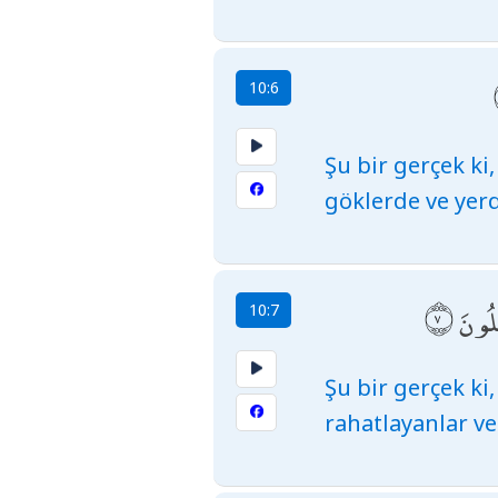
10:6
Şu bir gerçek ki
göklerde ve yerde
ِلُونَ
10:7
Şu bir gerçek k
rahatlayanlar ve