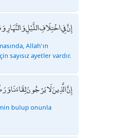
إِنَّ فِي اخْتِلَافِ اللَّيْلِ وَالنَّهَارِ و
masında, Allah'ın
in sayısız ayetler vardır.
إِنَّ الَّذِينَ لَا يَرْجُونَ لِقَاءَنَا وَرَ
atmin bulup onunla