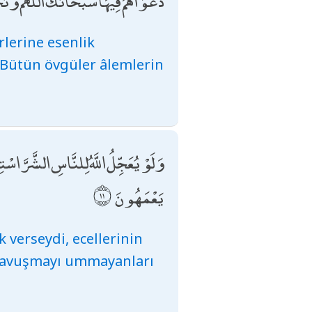
دَعْوَاهُمْ فِيهَا سُبْحَانَكَ اللَّهُمَّ وَتَحِ
rlerine esenlik
: Bütün övgüler âlemlerin
وَلَوْ يُعَجِّلُ اللَّهُ لِلنَّاسِ الشَّرَّ اسْتِ
يَعْمَهُونَ
k verseydi, ecellerinin
 kavuşmayı ummayanları