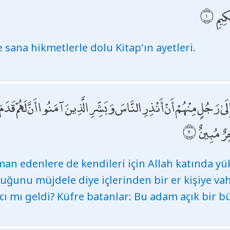
ِيمِ
te sana hikmetlerle dolu Kitap'ın ayetleri.
لَىٰ رَجُلٍ مِنْهُمْ أَنْ أَنْذِرِ النَّاسَ وَبَشِّرِ الَّذِينَ آمَنُوا أَنَّ لَهُمْ قَدَ
رٌ مُبِينٌ
iman edenlere de kendileri için Allah katında y
uğunu müjdele diye içlerinden bir er kişiye v
ıcı mı geldi? Küfre batanlar: Bu adam açık bir b