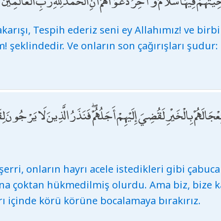
يَّتُهُمْ فِيهَا سَلَامٌ ۚ وَآخِرُ دَعْوَاهُمْ أَنِ الْحَمْدُ لِلَّهِ رَبِّ الْعَالَمِينَ
karışı, Tespih ederiz seni ey Allahımız! ve birbi
m! şeklindedir. Ve onların son çağırışları şudur
عْجَالَهُمْ بِالْخَيْرِ لَقُضِيَ إِلَيْهِمْ أَجَلُهُمْ ۖ فَنَذَرُ الَّذِينَ لَا يَرْجُونَ لِ
şerri, onların hayrı acele istedikleri gibi çabuca
na çoktan hükmedilmiş olurdu. Ama biz, bize
rı içinde körü körüne bocalamaya bırakırız.