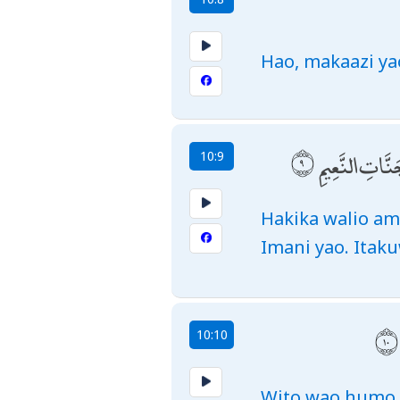
Hao, makaazi ya
نَّاتِ النَّعِيمِ
10:9
Hakika walio a
Imani yao. Itak
10:10
Wito wao humo 