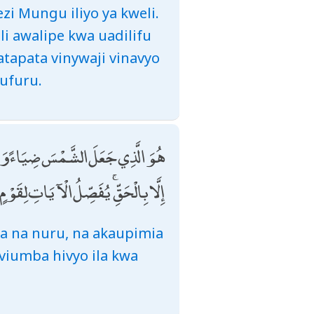
zi Mungu iliyo ya kweli.
li awalipe kwa uadilifu
tapata vinywaji vinavyo
ufuru.
هُوَ الَّذِي جَعَلَ الشَّمْسَ ضِيَاءً وَالْق
إِلَّا بِالْحَقِّ ۚ يُفَصِّلُ الْآيَاتِ لِقَوْم
wa na nuru, na akaupimia
viumba hivyo ila kwa