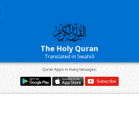
The Holy Quran
Translated in Swahili
Quran Apps in many lanuages: