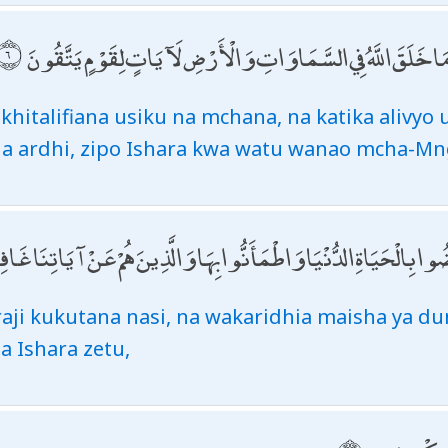
َمَا خَلَقَ اللَّهُ فِي السَّمَاوَاتِ وَالْأَرْضِ لَآيَاتٍ لِقَوْمٍ يَتَّقُونَ
ukhitalifiana usiku na mchana, na katika ali
a ardhi, zipo Ishara kwa watu wanao mcha-Mn
ضُوا بِالْحَيَاةِ الدُّنْيَا وَاطْمَأَنُّوا بِهَا وَالَّذِينَ هُمْ عَنْ آيَاتِنَا غَاف
raji kukutana nasi, na wakaridhia maisha ya du
na Ishara zetu,