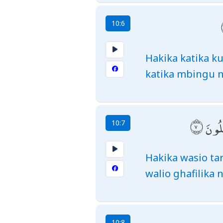
10:6
Hakika katika k
katika mbingu n
ِلُونَ
10:7
Hakika wasio ta
walio ghafilika 
10:8