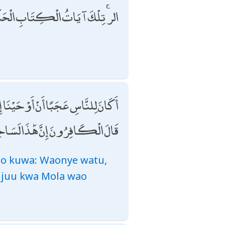
الر ۚ تِلْكَ آيَاتُ الْكِتَابِ الْحَك
أَكَانَ لِلنَّاسِ عَجَبًا أَنْ أَوْحَيْنَا إِ ۗ
قَالَ الْكَافِرُونَ إِنَّ هَٰذَا لَسَاحِ
o kuwa: Waonye watu,
 juu kwa Mola wao