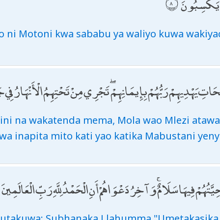
وا يَكْسِبُونَ
o ni Motoni kwa sababu ya waliyo kuwa wakiy
تِ يَهْدِيهِمْ رَبُّهُمْ بِإِيمَانِهِمْ ۖ تَجْرِي مِنْ تَحْتِهِمُ الْأَنْهَارُ فِي جَ
mini na wakatenda mema, Mola wao Mlezi ataw
uwa inapita mito kati yao katika Mabustani yen
يَّتُهُمْ فِيهَا سَلَامٌ ۚ وَآخِرُ دَعْوَاهُمْ أَنِ الْحَمْدُ لِلَّهِ رَبِّ الْعَالَمِينَ
utakuwa: Subhanaka Llahumma "Umetakasika