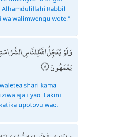
Alhamdulillahi Rabbil
zi wa walimwengu wote."
وَلَوْ يُعَجِّلُ اللَّهُ لِلنَّاسِ الشَّرَّ اسْتِ
يَعْمَهُونَ
waletea shari kama
ziwa ajali yao. Lakini
katika upotovu wao.