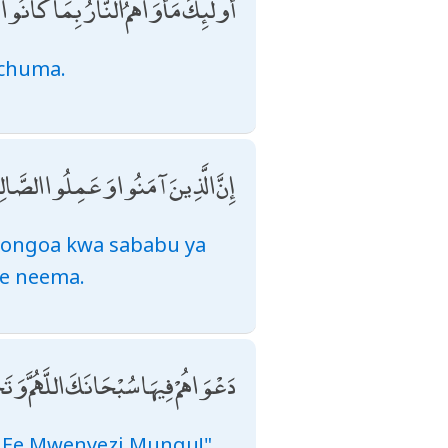
أُولَٰئِكَ مَأْوَاهُمُ النَّارُ بِمَا كَانُ
achuma.
إِنَّ الَّذِينَ آمَنُوا وَعَمِلُوا الصَّالِحَا
aongoa kwa sababu ya
ye neema.
دَعْوَاهُمْ فِيهَا سُبْحَانَكَ اللَّهُمَّ وَتَحِ
 Ee Mwenyezi Mungu!"