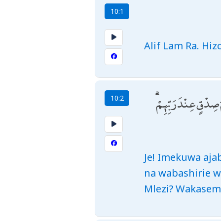
10:1
Alif Lam Ra. Hiz
مَ صِدْقٍ عِنْدَ رَبِّهِمْ
10:2
Je! Imekuwa aj
na wabashirie w
Mlezi? Wakasema