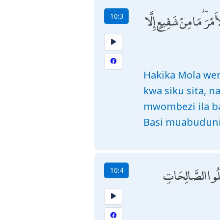
مْرَ ۖ مَا مِنْ شَفِيعٍ إِلَّا
10:3
Hakika Mola we
kwa siku sita,
mwombezi ila ba
Basi muabuduni
عَمِلُوا الصَّالِحَاتِ
10:4