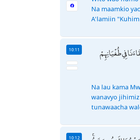
Na maamkio yao 
A'lamiin "Kuhi
قَاءَنَا فِي طُغْيَانِهِمْ
10:11
Na lau kama Mw
wanavyo jihimizi
tunawaacha wale
10:12