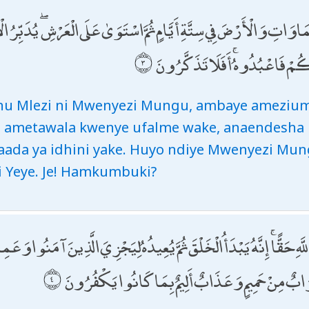
وَاتِ وَالْأَرْضَ فِي سِتَّةِ أَيَّامٍ ثُمَّ اسْتَوَىٰ عَلَى الْعَرْشِ ۖ يُدَبِّرُ الْأَ
ّكُمْ فَاعْبُدُوهُ ۚ أَفَلَا تَذَكَّرُونَ
nu Mlezi ni Mwenyezi Mungu, ambaye ameziu
 na ametawala kwenye ufalme wake, anaendesh
ada ya idhini yake. Huyo ndiye Mwenyezi Mun
 Yeye. Je! Hamkumbuki?
ِ حَقًّا ۚ إِنَّهُ يَبْدَأُ الْخَلْقَ ثُمَّ يُعِيدُهُ لِيَجْزِيَ الَّذِينَ آمَنُوا وَ
َرَابٌ مِنْ حَمِيمٍ وَعَذَابٌ أَلِيمٌ بِمَا كَانُوا يَكْفُرُونَ