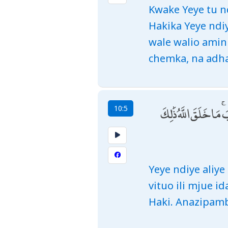
Kwake Yeye tu n
Hakika Yeye ndiy
wale walio amin
chemka, na adh
ا خَلَقَ اللَّهُ ذَٰلِكَ
10:5
Yeye ndiye aliy
vituo ili mjue 
Haki. Anazipam