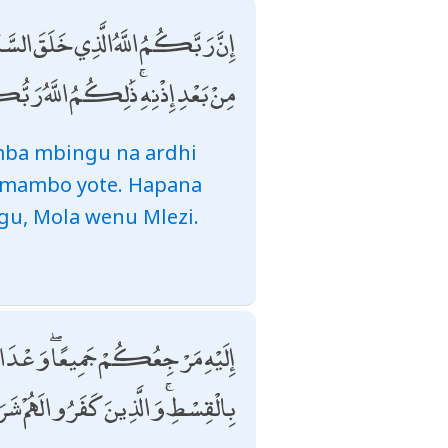
إِنَّ رَبَّكُمُ اللَّهُ الَّذِي خَلَقَ السَّمَا
مِنْ بَعْدِ إِذْنِهِ ۚ ذَٰلِكُمُ اللَّهُ رَبُ
mba mbingu na ardhi
a mambo yote. Hapana
gu, Mola wenu Mlezi.
إِلَيْهِ مَرْجِعُكُمْ جَمِيعًا ۖ وَعْدَ اللَّه
بِالْقِسْطِ ۚ وَالَّذِينَ كَفَرُوا لَهُمْ ش