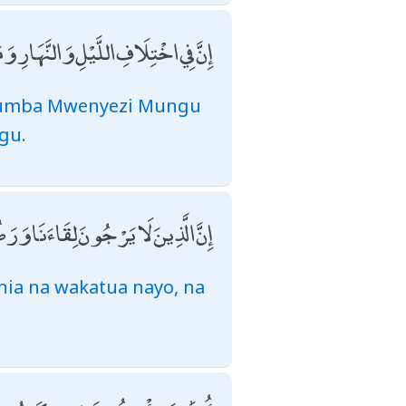
إِنَّ فِي اخْتِلَافِ اللَّيْلِ وَالنَّهَارِ و
vyo umba Mwenyezi Mungu
gu.
إِنَّ الَّذِينَ لَا يَرْجُونَ لِقَاءَنَا وَرَ
nia na wakatua nayo, na