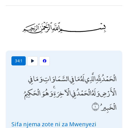
34:1
الْحَمْدُ لِلَّهِ الَّذِي لَهُ مَا فِي السَّمَاوَاتِ وَمَا فِي
الْأَرْضِ وَلَهُ الْحَمْدُ فِي الْآخِرَةِ ۚ وَهُوَ الْحَكِيمُ
الْخَبِيرُ
Sifa njema zote ni za Mwenyezi