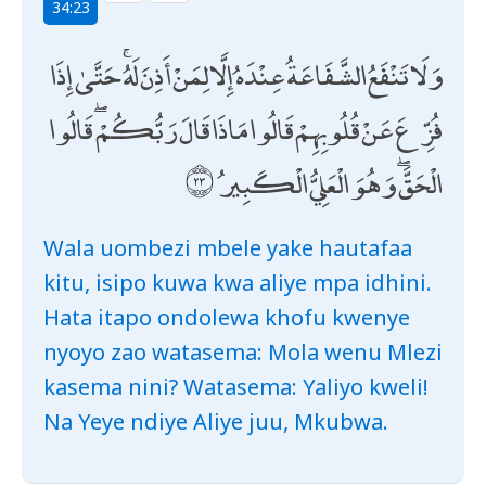
34:23
وَلَا تَنْفَعُ الشَّفَاعَةُ عِنْدَهُ إِلَّا لِمَنْ أَذِنَ لَهُ ۚ حَتَّىٰ إِذَا
فُزِّعَ عَنْ قُلُوبِهِمْ قَالُوا مَاذَا قَالَ رَبُّكُمْ ۖ قَالُوا
الْحَقَّ ۖ وَهُوَ الْعَلِيُّ الْكَبِيرُ
Wala uombezi mbele yake hautafaa
kitu, isipo kuwa kwa aliye mpa idhini.
Hata itapo ondolewa khofu kwenye
nyoyo zao watasema: Mola wenu Mlezi
kasema nini? Watasema: Yaliyo kweli!
Na Yeye ndiye Aliye juu, Mkubwa.