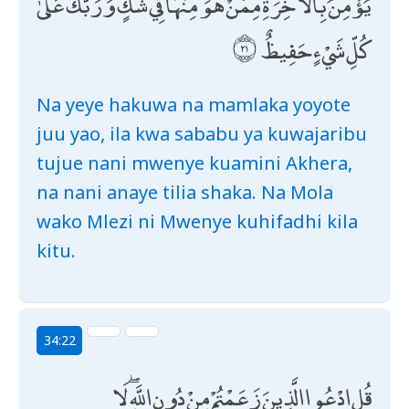
يُؤْمِنُ بِالْآخِرَةِ مِمَّنْ هُوَ مِنْهَا فِي شَكٍّ ۗ وَرَبُّكَ عَلَىٰ
كُلِّ شَيْءٍ حَفِيظٌ
Na yeye hakuwa na mamlaka yoyote
juu yao, ila kwa sababu ya kuwajaribu
tujue nani mwenye kuamini Akhera,
na nani anaye tilia shaka. Na Mola
wako Mlezi ni Mwenye kuhifadhi kila
kitu.
34:22
قُلِ ادْعُوا الَّذِينَ زَعَمْتُمْ مِنْ دُونِ اللَّهِ ۖ لَا