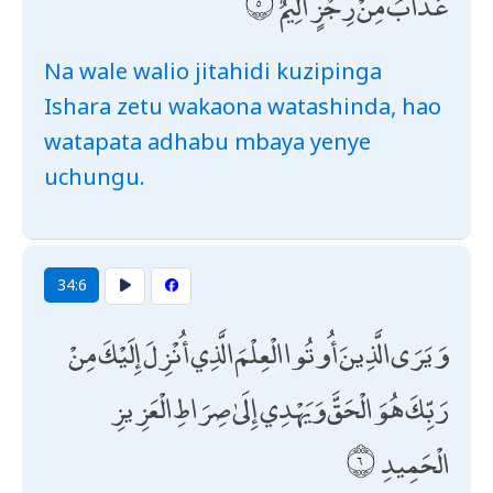
عَذَابٌ مِنْ رِجْزٍ أَلِيمٌ
Na wale walio jitahidi kuzipinga
Ishara zetu wakaona watashinda, hao
watapata adhabu mbaya yenye
uchungu.
34:6
وَيَرَى الَّذِينَ أُوتُوا الْعِلْمَ الَّذِي أُنْزِلَ إِلَيْكَ مِنْ
رَبِّكَ هُوَ الْحَقَّ وَيَهْدِي إِلَىٰ صِرَاطِ الْعَزِيزِ
الْحَمِيدِ