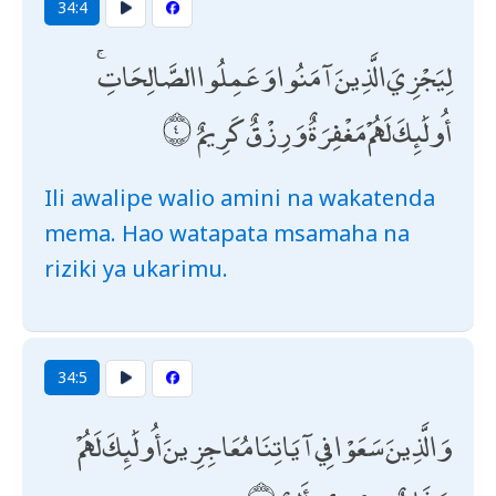
34:4
لِيَجْزِيَ الَّذِينَ آمَنُوا وَعَمِلُوا الصَّالِحَاتِ ۚ
أُولَٰئِكَ لَهُمْ مَغْفِرَةٌ وَرِزْقٌ كَرِيمٌ
Ili awalipe walio amini na wakatenda
mema. Hao watapata msamaha na
riziki ya ukarimu.
34:5
وَالَّذِينَ سَعَوْا فِي آيَاتِنَا مُعَاجِزِينَ أُولَٰئِكَ لَهُمْ