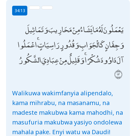
34:13
يَعْمَلُونَ لَهُ مَا يَشَاءُ مِنْ مَحَارِيبَ وَتَمَاثِيلَ
وَجِفَانٍ كَالْجَوَابِ وَقُدُورٍ رَاسِيَاتٍ ۚ اعْمَلُوا
آلَ دَاوُودَ شُكْرًا ۚ وَقَلِيلٌ مِنْ عِبَادِيَ الشَّكُورُ
Walikuwa wakimfanyia alipendalo,
kama mihrabu, na masanamu, na
madeste makubwa kama mahodhi, na
masufuria makubwa yasiyo ondolewa
mahala pake. Enyi watu wa Daudi!