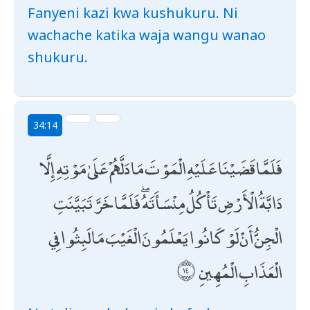
Fanyeni kazi kwa kushukuru. Ni
wachache katika waja wangu wanao
shukuru.
34:14
فَلَمَّا قَضَيْنَا عَلَيْهِ الْمَوْتَ مَا دَلَّهُمْ عَلَىٰ مَوْتِهِ إِلَّا
دَابَّةُ الْأَرْضِ تَأْكُلُ مِنْسَأَتَهُ ۖ فَلَمَّا خَرَّ تَبَيَّنَتِ
الْجِنُّ أَنْ لَوْ كَانُوا يَعْلَمُونَ الْغَيْبَ مَا لَبِثُوا فِي
الْعَذَابِ الْمُهِينِ