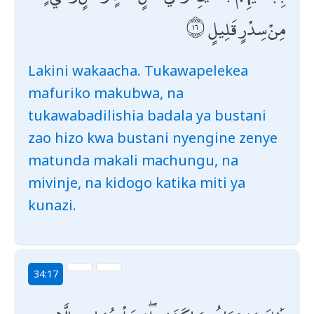
مِنْ سِدْرٍ قَلِيلٍ
Lakini wakaacha. Tukawapelekea
mafuriko makubwa, na
tukawabadilishia badala ya bustani
zao hizo kwa bustani nyengine zenye
matunda makali machungu, na
mivinje, na kidogo katika miti ya
kunazi.
34:17