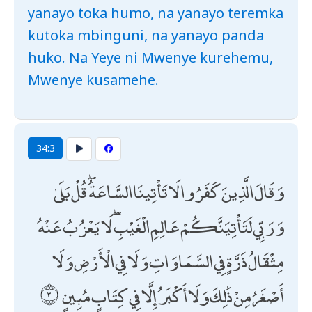
yanayo toka humo, na yanayo teremka
kutoka mbinguni, na yanayo panda
huko. Na Yeye ni Mwenye kurehemu,
Mwenye kusamehe.
34:3
وَقَالَ الَّذِينَ كَفَرُوا لَا تَأْتِينَا السَّاعَةُ ۖ قُلْ بَلَىٰ
وَرَبِّي لَتَأْتِيَنَّكُمْ عَالِمِ الْغَيْبِ ۖ لَا يَعْزُبُ عَنْهُ
مِثْقَالُ ذَرَّةٍ فِي السَّمَاوَاتِ وَلَا فِي الْأَرْضِ وَلَا
أَصْغَرُ مِنْ ذَٰلِكَ وَلَا أَكْبَرُ إِلَّا فِي كِتَابٍ مُبِينٍ