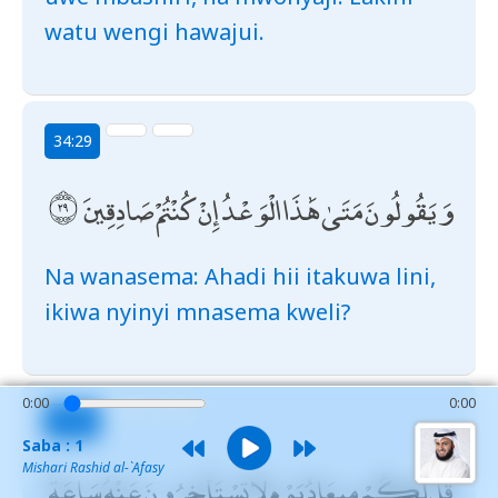
watu wengi hawajui.
34:29
وَيَقُولُونَ مَتَىٰ هَٰذَا الْوَعْدُ إِنْ كُنْتُمْ صَادِقِينَ
Na wanasema: Ahadi hii itakuwa lini,
ikiwa nyinyi mnasema kweli?
0:00
0:00
34:30
Saba : 1
Mishari Rashid al-`Afasy
قُلْ لَكُمْ مِيعَادُ يَوْمٍ لَا تَسْتَأْخِرُونَ عَنْهُ سَاعَةً