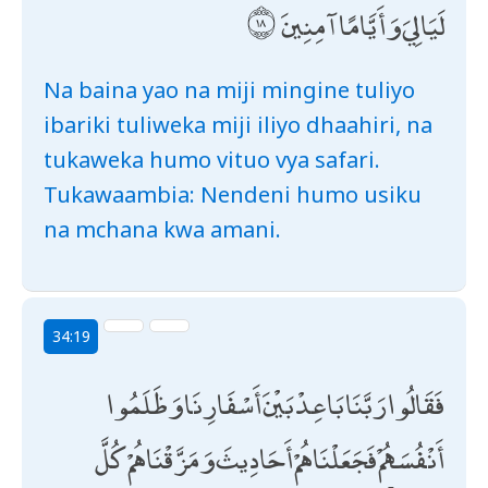
لَيَالِيَ وَأَيَّامًا آمِنِينَ
Na baina yao na miji mingine tuliyo
ibariki tuliweka miji iliyo dhaahiri, na
tukaweka humo vituo vya safari.
Tukawaambia: Nendeni humo usiku
na mchana kwa amani.
34:19
فَقَالُوا رَبَّنَا بَاعِدْ بَيْنَ أَسْفَارِنَا وَظَلَمُوا
أَنْفُسَهُمْ فَجَعَلْنَاهُمْ أَحَادِيثَ وَمَزَّقْنَاهُمْ كُلَّ