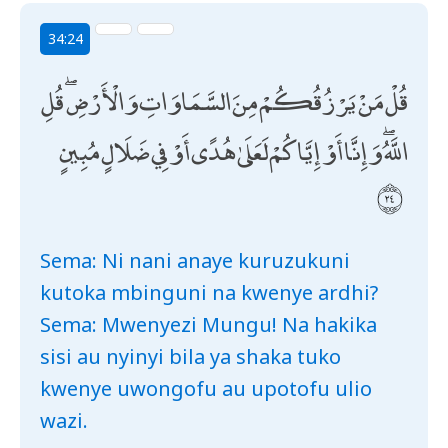
34:24
قُلْ مَنْ يَرْزُقُكُمْ مِنَ السَّمَاوَاتِ وَالْأَرْضِ ۖ قُلِ
اللَّهُ ۖ وَإِنَّا أَوْ إِيَّاكُمْ لَعَلَىٰ هُدًى أَوْ فِي ضَلَالٍ مُبِينٍ
Sema: Ni nani anaye kuruzukuni
kutoka mbinguni na kwenye ardhi?
Sema: Mwenyezi Mungu! Na hakika
sisi au nyinyi bila ya shaka tuko
kwenye uwongofu au upotofu ulio
wazi.