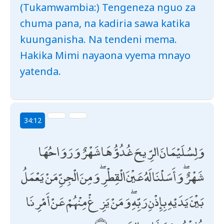
(Tukamwambia:) Tengeneza nguo za
chuma pana, na kadiria sawa katika
kuunganisha. Na tendeni mema.
Hakika Mimi nayaona vyema mnayo
yatenda.
34:12
وَلِسُلَيْمَانَ الرِّيحَ غُدُوُّهَا شَهْرٌ وَرَوَاحُهَا
شَهْرٌ ۖ وَأَسَلْنَا لَهُ عَيْنَ الْقِطْرِ ۖ وَمِنَ الْجِنِّ مَنْ يَعْمَلُ
بَيْنَ يَدَيْهِ بِإِذْنِ رَبِّهِ ۖ وَمَنْ يَزِغْ مِنْهُمْ عَنْ أَمْرِنَا