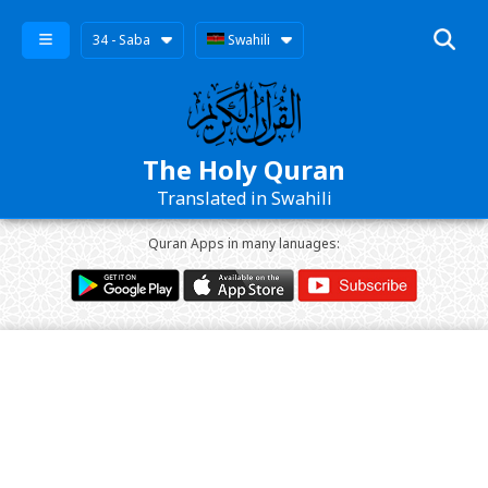
34 - Saba
Swahili
The Holy Quran
Translated in Swahili
Quran Apps in many lanuages: