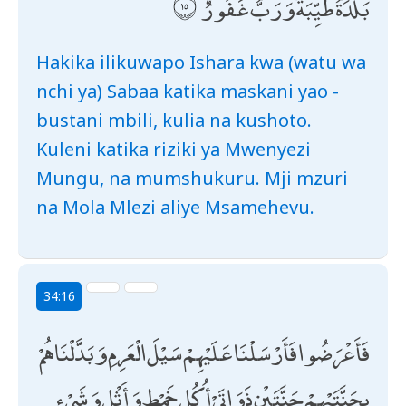
بَلْدَةٌ طَيِّبَةٌ وَرَبٌّ غَفُورٌ
Hakika ilikuwapo Ishara kwa (watu wa
nchi ya) Sabaa katika maskani yao -
bustani mbili, kulia na kushoto.
Kuleni katika riziki ya Mwenyezi
Mungu, na mumshukuru. Mji mzuri
na Mola Mlezi aliye Msamehevu.
34:16
فَأَعْرَضُوا فَأَرْسَلْنَا عَلَيْهِمْ سَيْلَ الْعَرِمِ وَبَدَّلْنَاهُمْ
بِجَنَّتَيْهِمْ جَنَّتَيْنِ ذَوَاتَيْ أُكُلٍ خَمْطٍ وَأَثْلٍ وَشَيْءٍ