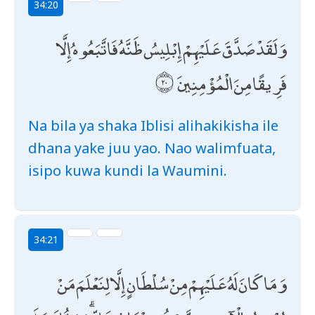
34:20
وَلَقَدْ صَدَّقَ عَلَيْهِمْ إِبْلِيسُ ظَنَّهُ فَاتَّبَعُوهُ إِلَّا
فَرِيقًا مِنَ الْمُؤْمِنِينَ
Na bila ya shaka Iblisi alihakikisha ile
dhana yake juu yao. Nao walimfuata,
isipo kuwa kundi la Waumini.
34:21
وَمَا كَانَ لَهُ عَلَيْهِمْ مِنْ سُلْطَانٍ إِلَّا لِنَعْلَمَ مَنْ