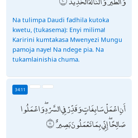
وَالطَّيْرَ ۖ وَأَلَنَّا لَهُ الْحَدِيدَ
Na tulimpa Daudi fadhila kutoka
kwetu, (tukasema): Enyi milima!
Karirini kumtakasa Mwenyezi Mungu
pamoja naye! Na ndege pia. Na
tukamlainishia chuma.
34:11
أَنِ اعْمَلْ سَابِغَاتٍ وَقَدِّرْ فِي السَّرْدِ ۖ وَاعْمَلُوا
صَالِحًا ۖ إِنِّي بِمَا تَعْمَلُونَ بَصِيرٌ