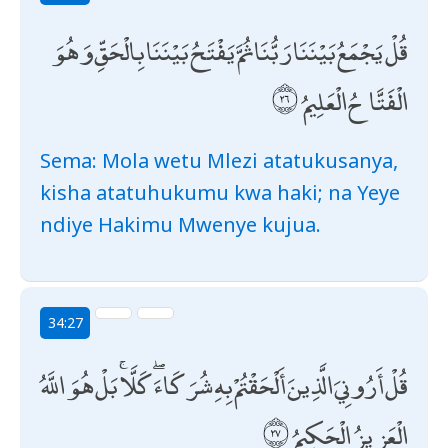
قُلْ يَجْمَعُ بَيْنَنَا رَبُّنَا ثُمَّ يَفْتَحُ بَيْنَنَا بِالْحَقِّ وَهُوَ
الْفَتَّاحُ الْعَلِيمُ
Sema: Mola wetu Mlezi atatukusanya,
kisha atatuhukumu kwa haki; na Yeye
ndiye Hakimu Mwenye kujua.
34:27
قُلْ أَرُونِيَ الَّذِينَ أَلْحَقْتُمْ بِهِ شُرَكَاءَ ۖ كَلَّا ۚ بَلْ هُوَ اللَّهُ
الْعَزِيزُ الْحَكِيمُ