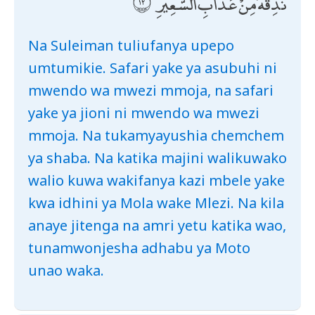
نُذِقْهُ مِنْ عَذَابِ السَّعِيرِ
Na Suleiman tuliufanya upepo
umtumikie. Safari yake ya asubuhi ni
mwendo wa mwezi mmoja, na safari
yake ya jioni ni mwendo wa mwezi
mmoja. Na tukamyayushia chemchem
ya shaba. Na katika majini walikuwako
walio kuwa wakifanya kazi mbele yake
kwa idhini ya Mola wake Mlezi. Na kila
anaye jitenga na amri yetu katika wao,
tunamwonjesha adhabu ya Moto
unao waka.