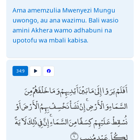
Ama amemzulia Mwenyezi Mungu
uwongo, au ana wazimu. Bali wasio
amini Akhera wamo adhabuni na
upotofu wa mbali kabisa.
34:9
أَفَلَمْ يَرَوْا إِلَىٰ مَا بَيْنَ أَيْدِيهِمْ وَمَا خَلْفَهُمْ مِنَ
السَّمَاءِ وَالْأَرْضِ ۚ إِنْ نَشَأْ نَخْسِفْ بِهِمُ الْأَرْضَ أَوْ
نُسْقِطْ عَلَيْهِمْ كِسَفًا مِنَ السَّمَاءِ ۚ إِنَّ فِي ذَٰلِكَ لَآيَةً
لِكُلِّ عَبْدٍ مُنِيبٍ