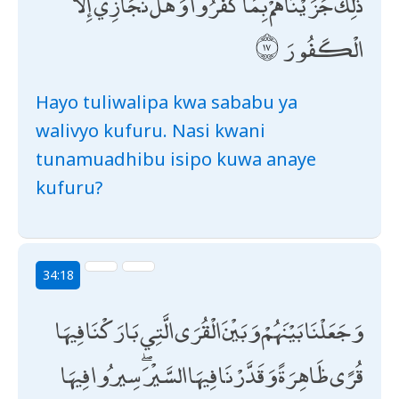
ذَٰلِكَ جَزَيْنَاهُمْ بِمَا كَفَرُوا ۖ وَهَلْ نُجَازِي إِلَّا
الْكَفُورَ
Hayo tuliwalipa kwa sababu ya
walivyo kufuru. Nasi kwani
tunamuadhibu isipo kuwa anaye
kufuru?
34:18
وَجَعَلْنَا بَيْنَهُمْ وَبَيْنَ الْقُرَى الَّتِي بَارَكْنَا فِيهَا
قُرًى ظَاهِرَةً وَقَدَّرْنَا فِيهَا السَّيْرَ ۖ سِيرُوا فِيهَا