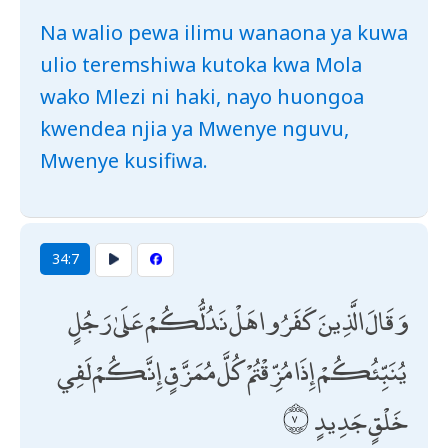
Na walio pewa ilimu wanaona ya kuwa
ulio teremshiwa kutoka kwa Mola
wako Mlezi ni haki, nayo huongoa
kwendea njia ya Mwenye nguvu,
Mwenye kusifiwa.
34:7
وَقَالَ الَّذِينَ كَفَرُوا هَلْ نَدُلُّكُمْ عَلَىٰ رَجُلٍ
يُنَبِّئُكُمْ إِذَا مُزِّقْتُمْ كُلَّ مُمَزَّقٍ إِنَّكُمْ لَفِي
خَلْقٍ جَدِيدٍ