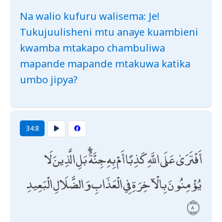
Na walio kufuru walisema: Je!
Tukujuulisheni mtu anaye kuambieni
kwamba mtakapo chambuliwa
mapande mapande mtakuwa katika
umbo jipya?
34:8
أَفْتَرَىٰ عَلَى اللَّهِ كَذِبًا أَمْ بِهِ جِنَّةٌ ۗ بَلِ الَّذِينَ لَا
يُؤْمِنُونَ بِالْآخِرَةِ فِي الْعَذَابِ وَالضَّلَالِ الْبَعِيدِ