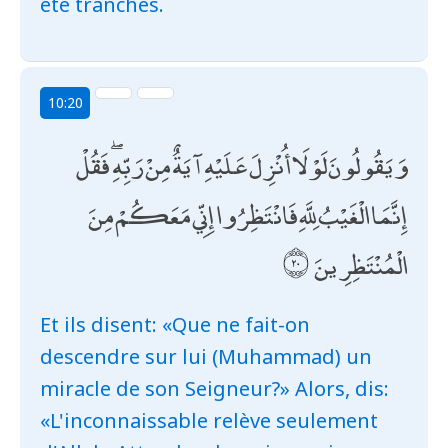
été tranchés.
10:20
وَيَقُولُونَ لَوْلَا أُنْزِلَ عَلَيْهِ آيَةٌ مِنْ رَبِّهِ ۖ فَقُلْ
إِنَّمَا الْغَيْبُ لِلَّهِ فَانْتَظِرُوا إِنِّي مَعَكُمْ مِنَ
الْمُنْتَظِرِينَ
Et ils disent: «Que ne fait-on
descendre sur lui (Muhammad) un
miracle de son Seigneur?» Alors, dis:
«L'inconnaissable relève seulement