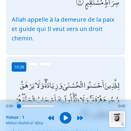
صِرَاطٍ مُسْتَقِيمٍ
Allah appelle à la demeure de la paix
et guide qui Il veut vers un droit
chemin.
10:26
لِلَّذِينَ أَحْسَنُوا الْحُسْنَىٰ وَزِيَادَةٌ ۖ وَلَا يَرْهَقُ
وُجُوهَهُمْ قَتَرٌ وَلَا ذِلَّةٌ ۚ أُولَٰئِكَ أَصْحَابُ الْجَنَّةِ ۖ هُمْ
0:00
0:00
فِيهَا خَالِدُونَ
Yunus : 1
Mishari Rashid al-`Afasy