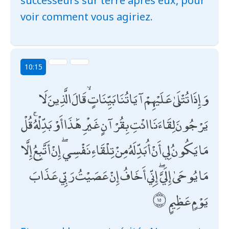
successeurs sur terre après eux, pour
voir comment vous agiriez.
10:15
وَإِذَا تُتْلَىٰ عَلَيْهِمْ آيَاتُنَا بَيِّنَاتٍ ۙ قَالَ الَّذِينَ لَا
يَرْجُونَ لِقَاءَنَا ائْتِ بِقُرْآنٍ غَيْرِ هَٰذَا أَوْ بَدِّلْهُ ۚ قُلْ
مَا يَكُونُ لِي أَنْ أُبَدِّلَهُ مِنْ تِلْقَاءِ نَفْسِي ۖ إِنْ أَتَّبِعُ إِلَّا
مَا يُوحَىٰ إِلَيَّ ۖ إِنِّي أَخَافُ إِنْ عَصَيْتُ رَبِّي عَذَابَ
يَوْمٍ عَظِيمٍ