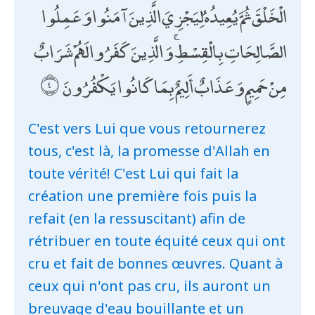
الْخَلْقَ ثُمَّ يُعِيدُهُ لِيَجْزِيَ الَّذِينَ آمَنُوا وَعَمِلُوا
الصَّالِحَاتِ بِالْقِسْطِ ۚ وَالَّذِينَ كَفَرُوا لَهُمْ شَرَابٌ
مِنْ حَمِيمٍ وَعَذَابٌ أَلِيمٌ بِمَا كَانُوا يَكْفُرُونَ
C'est vers Lui que vous retournerez
tous, c'est là, la promesse d'Allah en
toute vérité! C'est Lui qui fait la
création une première fois puis la
refait (en la ressuscitant) afin de
rétribuer en toute équité ceux qui ont
cru et fait de bonnes œuvres. Quant à
ceux qui n'ont pas cru, ils auront un
breuvage d'eau bouillante et un