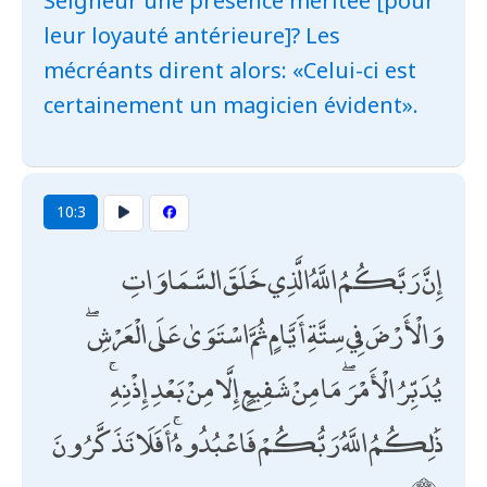
Seigneur une présence méritée [pour
leur loyauté antérieure]? Les
mécréants dirent alors: «Celui-ci est
certainement un magicien évident».
10:3
إِنَّ رَبَّكُمُ اللَّهُ الَّذِي خَلَقَ السَّمَاوَاتِ
وَالْأَرْضَ فِي سِتَّةِ أَيَّامٍ ثُمَّ اسْتَوَىٰ عَلَى الْعَرْشِ ۖ
يُدَبِّرُ الْأَمْرَ ۖ مَا مِنْ شَفِيعٍ إِلَّا مِنْ بَعْدِ إِذْنِهِ ۚ
ذَٰلِكُمُ اللَّهُ رَبُّكُمْ فَاعْبُدُوهُ ۚ أَفَلَا تَذَكَّرُونَ