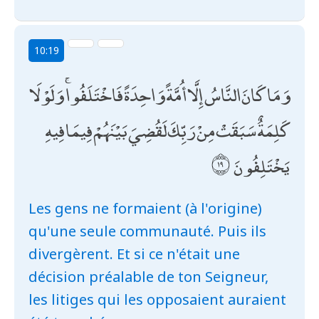
10:19
وَمَا كَانَ النَّاسُ إِلَّا أُمَّةً وَاحِدَةً فَاخْتَلَفُوا ۚ وَلَوْلَا
كَلِمَةٌ سَبَقَتْ مِنْ رَبِّكَ لَقُضِيَ بَيْنَهُمْ فِيمَا فِيهِ
يَخْتَلِفُونَ
Les gens ne formaient (à l'origine)
qu'une seule communauté. Puis ils
divergèrent. Et si ce n'était une
décision préalable de ton Seigneur,
les litiges qui les opposaient auraient