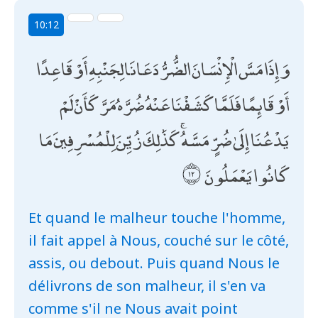
10:12
وَإِذَا مَسَّ الْإِنْسَانَ الضُّرُّ دَعَانَا لِجَنْبِهِ أَوْ قَاعِدًا
أَوْ قَائِمًا فَلَمَّا كَشَفْنَا عَنْهُ ضُرَّهُ مَرَّ كَأَنْ لَمْ
يَدْعُنَا إِلَىٰ ضُرٍّ مَسَّهُ ۚ كَذَٰلِكَ زُيِّنَ لِلْمُسْرِفِينَ مَا
كَانُوا يَعْمَلُونَ
Et quand le malheur touche l'homme,
il fait appel à Nous, couché sur le côté,
assis, ou debout. Puis quand Nous le
délivrons de son malheur, il s'en va
comme s'il ne Nous avait point