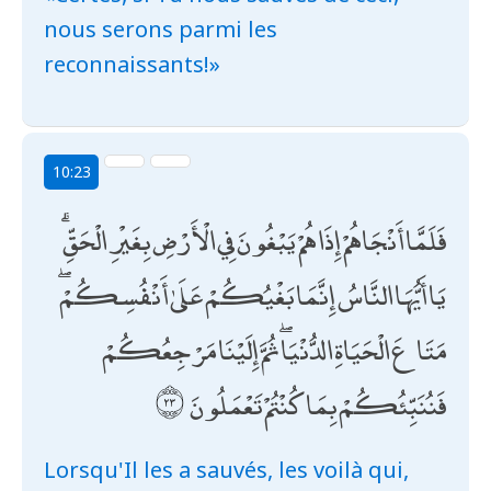
nous serons parmi les
reconnaissants!»
10:23
فَلَمَّا أَنْجَاهُمْ إِذَا هُمْ يَبْغُونَ فِي الْأَرْضِ بِغَيْرِ الْحَقِّ ۗ
يَا أَيُّهَا النَّاسُ إِنَّمَا بَغْيُكُمْ عَلَىٰ أَنْفُسِكُمْ ۖ
مَتَاعَ الْحَيَاةِ الدُّنْيَا ۖ ثُمَّ إِلَيْنَا مَرْجِعُكُمْ
فَنُنَبِّئُكُمْ بِمَا كُنْتُمْ تَعْمَلُونَ
Lorsqu'Il les a sauvés, les voilà qui,