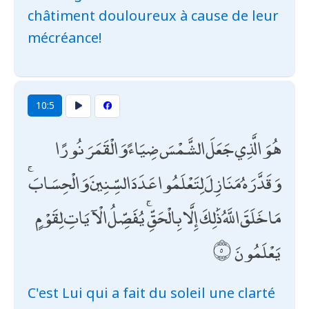
châtiment douloureux à cause de leur
mécréance!
10:5
هُوَ الَّذِي جَعَلَ الشَّمْسَ ضِيَاءً وَالْقَمَرَ نُورًا
وَقَدَّرَهُ مَنَازِلَ لِتَعْلَمُوا عَدَدَ السِّنِينَ وَالْحِسَابَ ۚ
مَا خَلَقَ اللَّهُ ذَٰلِكَ إِلَّا بِالْحَقِّ ۚ يُفَصِّلُ الْآيَاتِ لِقَوْمٍ
يَعْلَمُونَ
C'est Lui qui a fait du soleil une clarté