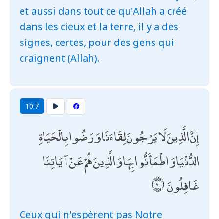
et aussi dans tout ce qu'Allah a créé
dans les cieux et la terre, il y a des
signes, certes, pour des gens qui
craignent (Allah).
10:7
إِنَّ الَّذِينَ لَا يَرْجُونَ لِقَاءَنَا وَرَضُوا بِالْحَيَاةِ
الدُّنْيَا وَاطْمَأَنُّوا بِهَا وَالَّذِينَ هُمْ عَنْ آيَاتِنَا
غَافِلُونَ
Ceux qui n'espèrent pas Notre