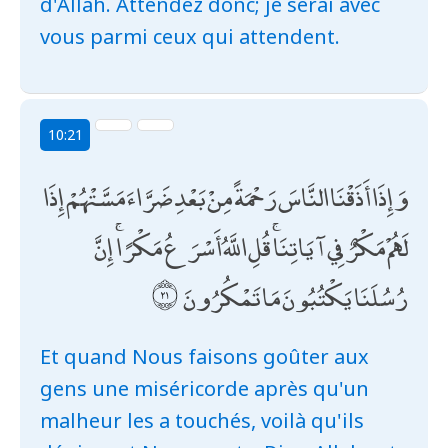
d'Allah. Attendez donc; je serai avec
vous parmi ceux qui attendent.
10:21
وَإِذَا أَذَقْنَا النَّاسَ رَحْمَةً مِنْ بَعْدِ ضَرَّاءَ مَسَّتْهُمْ إِذَا
لَهُمْ مَكْرٌ فِي آيَاتِنَا ۚ قُلِ اللَّهُ أَسْرَعُ مَكْرًا ۚ إِنَّ
رُسُلَنَا يَكْتُبُونَ مَا تَمْكُرُونَ
Et quand Nous faisons goûter aux
gens une miséricorde après qu'un
malheur les a touchés, voilà qu'ils