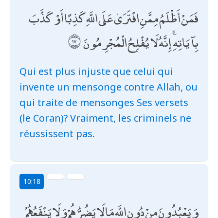
فَمَنْ أَظْلَمُ مِمَّنِ افْتَرَىٰ عَلَى اللَّهِ كَذِبًا أَوْ كَذَّبَ
بِآيَاتِهِ ۚ إِنَّهُ لَا يُفْلِحُ الْمُجْرِمُونَ
Qui est plus injuste que celui qui
invente un mensonge contre Allah, ou
qui traite de mensonges Ses versets
(le Coran)? Vraiment, les criminels ne
réussissent pas.
10:18
وَيَعْبُدُونَ مِنْ دُونِ اللَّهِ مَا لَا يَضُرُّهُمْ وَلَا يَنْفَعُهُمْ