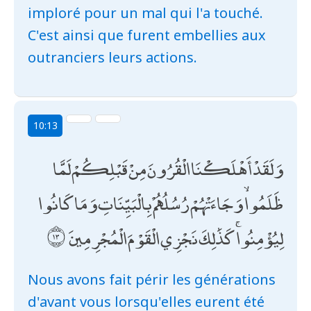
imploré pour un mal qui l'a touché.
C'est ainsi que furent embellies aux
outranciers leurs actions.
10:13
وَلَقَدْ أَهْلَكْنَا الْقُرُونَ مِنْ قَبْلِكُمْ لَمَّا
ظَلَمُوا ۙ وَجَاءَتْهُمْ رُسُلُهُمْ بِالْبَيِّنَاتِ وَمَا كَانُوا
لِيُؤْمِنُوا ۚ كَذَٰلِكَ نَجْزِي الْقَوْمَ الْمُجْرِمِينَ
Nous avons fait périr les générations
d'avant vous lorsqu'elles eurent été