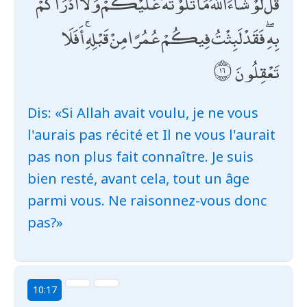
قُلْ لَوْ شَاءَ اللَّهُ مَا تَلَوْتُهُ عَلَيْكُمْ وَلَا أَدْرَاكُمْ
بِهِ ۖ فَقَدْ لَبِثْتُ فِيكُمْ عُمُرًا مِنْ قَبْلِهِ ۚ أَفَلَا
تَعْقِلُونَ
Dis: «Si Allah avait voulu, je ne vous
l'aurais pas récité et Il ne vous l'aurait
pas non plus fait connaître. Je suis
bien resté, avant cela, tout un âge
parmi vous. Ne raisonnez-vous donc
pas?»
10:17