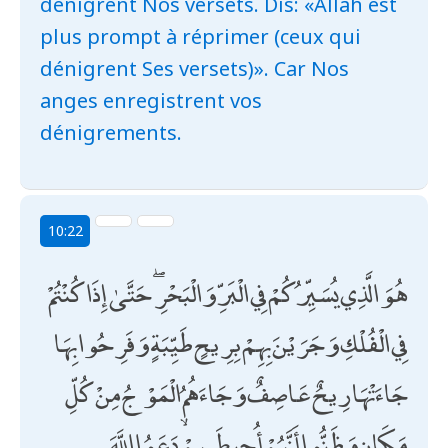
dénigrent Nos versets. Dis: «Allah est
plus prompt à réprimer (ceux qui
dénigrent Ses versets)». Car Nos
anges enregistrent vos
dénigrements.
10:22
هُوَ الَّذِي يُسَيِّرُكُمْ فِي الْبَرِّ وَالْبَحْرِ ۖ حَتَّىٰ إِذَا كُنْتُمْ
فِي الْفُلْكِ وَجَرَيْنَ بِهِمْ بِرِيحٍ طَيِّبَةٍ وَفَرِحُوا بِهَا
جَاءَتْهَا رِيحٌ عَاصِفٌ وَجَاءَهُمُ الْمَوْجُ مِنْ كُلِّ
مَكَانٍ وَظَنُّوا أَنَّهُمْ أُحِيطَ بِهِمْ ۙ دَعَوُا اللَّهَ