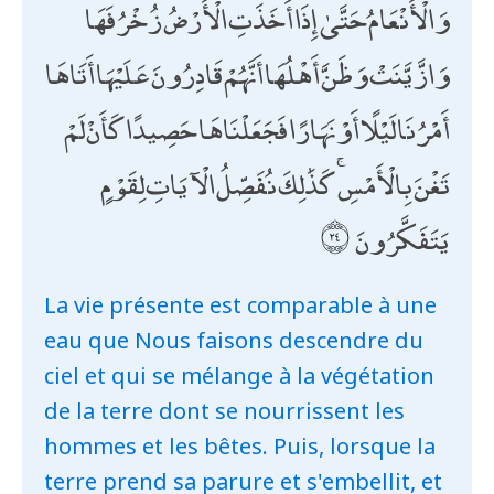
وَالْأَنْعَامُ حَتَّىٰ إِذَا أَخَذَتِ الْأَرْضُ زُخْرُفَهَا
وَازَّيَّنَتْ وَظَنَّ أَهْلُهَا أَنَّهُمْ قَادِرُونَ عَلَيْهَا أَتَاهَا
أَمْرُنَا لَيْلًا أَوْ نَهَارًا فَجَعَلْنَاهَا حَصِيدًا كَأَنْ لَمْ
تَغْنَ بِالْأَمْسِ ۚ كَذَٰلِكَ نُفَصِّلُ الْآيَاتِ لِقَوْمٍ
يَتَفَكَّرُونَ
La vie présente est comparable à une
eau que Nous faisons descendre du
ciel et qui se mélange à la végétation
de la terre dont se nourrissent les
hommes et les bêtes. Puis, lorsque la
terre prend sa parure et s'embellit, et