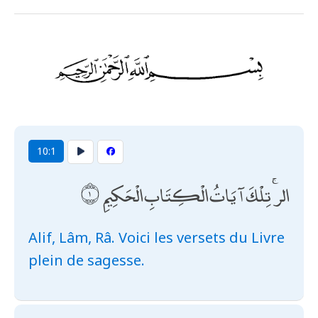
10:1
الر ۚ تِلْكَ آيَاتُ الْكِتَابِ الْحَكِيمِ
Alif, Lâm, Râ. Voici les versets du Livre
plein de sagesse.