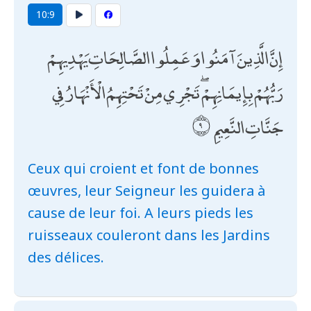
10:9
إِنَّ الَّذِينَ آمَنُوا وَعَمِلُوا الصَّالِحَاتِ يَهْدِيهِمْ
رَبُّهُمْ بِإِيمَانِهِمْ ۖ تَجْرِي مِنْ تَحْتِهِمُ الْأَنْهَارُ فِي
جَنَّاتِ النَّعِيمِ
Ceux qui croient et font de bonnes
œuvres, leur Seigneur les guidera à
cause de leur foi. A leurs pieds les
ruisseaux couleront dans les Jardins
des délices.