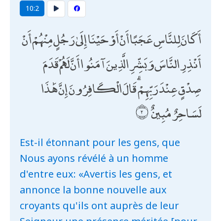
10:2
أَكَانَ لِلنَّاسِ عَجَبًا أَنْ أَوْحَيْنَا إِلَىٰ رَجُلٍ مِنْهُمْ أَنْ
أَنْذِرِ النَّاسَ وَبَشِّرِ الَّذِينَ آمَنُوا أَنَّ لَهُمْ قَدَمَ
صِدْقٍ عِنْدَ رَبِّهِمْ ۗ قَالَ الْكَافِرُونَ إِنَّ هَٰذَا
لَسَاحِرٌ مُبِينٌ
Est-il étonnant pour les gens, que
Nous ayons révélé à un homme
d'entre eux: «Avertis les gens, et
annonce la bonne nouvelle aux
croyants qu'ils ont auprès de leur