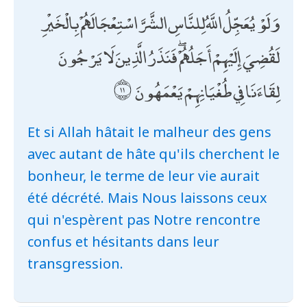
وَلَوْ يُعَجِّلُ اللَّهُ لِلنَّاسِ الشَّرَّ اسْتِعْجَالَهُمْ بِالْخَيْرِ
لَقُضِيَ إِلَيْهِمْ أَجَلُهُمْ ۖ فَنَذَرُ الَّذِينَ لَا يَرْجُونَ
لِقَاءَنَا فِي طُغْيَانِهِمْ يَعْمَهُونَ
Et si Allah hâtait le malheur des gens
avec autant de hâte qu'ils cherchent le
bonheur, le terme de leur vie aurait
été décrété. Mais Nous laissons ceux
qui n'espèrent pas Notre rencontre
confus et hésitants dans leur
transgression.