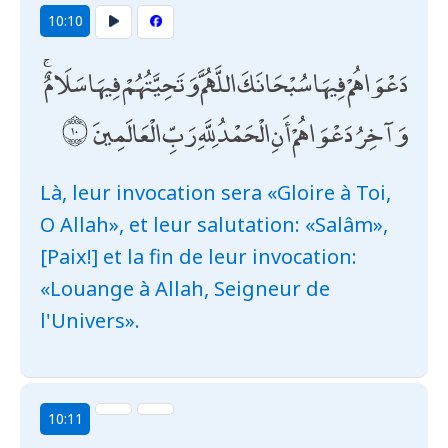
10:10
دَعْوَاهُمْ فِيهَا سُبْحَانَكَ اللَّهُمَّ وَتَحِيَّتُهُمْ فِيهَا سَلَامٌ ۚ
وَآخِرُ دَعْوَاهُمْ أَنِ الْحَمْدُ لِلَّهِ رَبِّ الْعَالَمِينَ
Là, leur invocation sera «Gloire à Toi,
O Allah», et leur salutation: «Salâm»,
[Paix!] et la fin de leur invocation:
«Louange à Allah, Seigneur de
l'Univers».
10:11