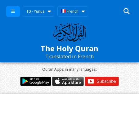
10 - Yunus
French
The Holy Quran
Translated in French
Quran Apps in many lanuages: