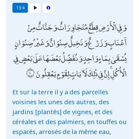
13:4
وَفِي الْأَرْضِ قِطَعٌ مُتَجَاوِرَاتٌ وَجَنَّاتٌ مِنْ
أَعْنَابٍ وَزَرْعٌ وَنَخِيلٌ صِنْوَانٌ وَغَيْرُ صِنْوَانٍ
يُسْقَىٰ بِمَاءٍ وَاحِدٍ وَنُفَضِّلُ بَعْضَهَا عَلَىٰ بَعْضٍ فِي
الْأُكُلِ ۚ إِنَّ فِي ذَٰلِكَ لَآيَاتٍ لِقَوْمٍ يَعْقِلُونَ
Et sur la terre il y a des parcelles
voisines les unes des autres, des
jardins [plantés] de vignes, et des
céréales et des palmiers, en touffes ou
espacés, arrosés de la même eau,