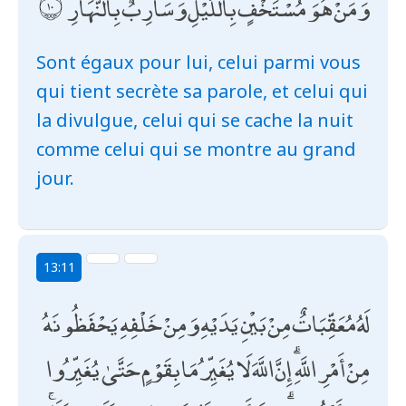
وَمَنْ هُوَ مُسْتَخْفٍ بِاللَّيْلِ وَسَارِبٌ بِالنَّهَارِ
Sont égaux pour lui, celui parmi vous
qui tient secrète sa parole, et celui qui
la divulgue, celui qui se cache la nuit
comme celui qui se montre au grand
jour.
13:11
لَهُ مُعَقِّبَاتٌ مِنْ بَيْنِ يَدَيْهِ وَمِنْ خَلْفِهِ يَحْفَظُونَهُ
مِنْ أَمْرِ اللَّهِ ۗ إِنَّ اللَّهَ لَا يُغَيِّرُ مَا بِقَوْمٍ حَتَّىٰ يُغَيِّرُوا