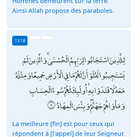
Hommes demeurent sur la terre.
Ainsi Allah propose des paraboles.
13:18
لِلَّذِينَ اسْتَجَابُوا لِرَبِّهِمُ الْحُسْنَىٰ ۚ وَالَّذِينَ لَمْ
يَسْتَجِيبُوا لَهُ لَوْ أَنَّ لَهُمْ مَا فِي الْأَرْضِ جَمِيعًا وَمِثْلَهُ
مَعَهُ لَافْتَدَوْا بِهِ ۚ أُولَٰئِكَ لَهُمْ سُوءُ الْحِسَابِ
وَمَأْوَاهُمْ جَهَنَّمُ ۖ وَبِئْسَ الْمِهَادُ
La meilleure [fin] est pour ceux qui
répondent à [l'appel] de leur Seigneur.