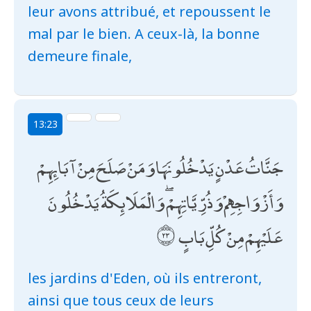
leur avons attribué, et repoussent le
mal par le bien. A ceux-là, la bonne
demeure finale,
13:23
جَنَّاتُ عَدْنٍ يَدْخُلُونَهَا وَمَنْ صَلَحَ مِنْ آبَائِهِمْ
وَأَزْوَاجِهِمْ وَذُرِّيَّاتِهِمْ ۖ وَالْمَلَائِكَةُ يَدْخُلُونَ
عَلَيْهِمْ مِنْ كُلِّ بَابٍ
les jardins d'Eden, où ils entreront,
ainsi que tous ceux de leurs