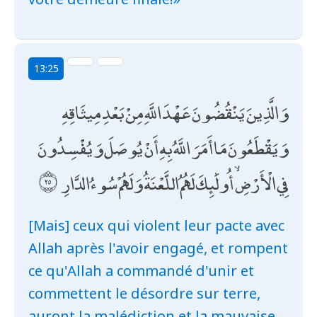
13:25
وَالَّذِينَ يَنْقُضُونَ عَهْدَ اللَّهِ مِنْ بَعْدِ مِيثَاقِهِ
وَيَقْطَعُونَ مَا أَمَرَ اللَّهُ بِهِ أَنْ يُوصَلَ وَيُفْسِدُونَ
فِي الْأَرْضِ ۙ أُولَٰئِكَ لَهُمُ اللَّعْنَةُ وَلَهُمْ سُوءُ الدَّارِ
[Mais] ceux qui violent leur pacte avec
Allah après l'avoir engagé, et rompent
ce qu'Allah a commandé d'unir et
commettent le désordre sur terre,
auront la malédiction et la mauvaise