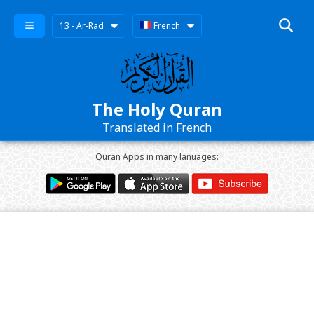
13 - Ar-Rad
French
The Holy Quran
Translated in French
Quran Apps in many lanuages: