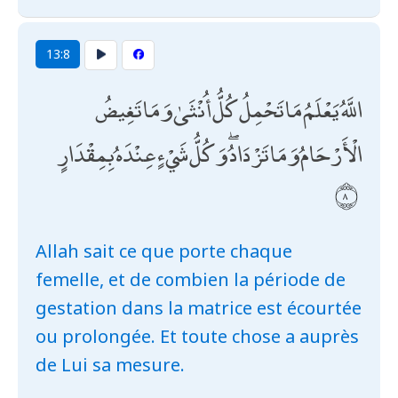
13:8
اللَّهُ يَعْلَمُ مَا تَحْمِلُ كُلُّ أُنْثَىٰ وَمَا تَغِيضُ
الْأَرْحَامُ وَمَا تَزْدَادُ ۖ وَكُلُّ شَيْءٍ عِنْدَهُ بِمِقْدَارٍ
Allah sait ce que porte chaque
femelle, et de combien la période de
gestation dans la matrice est écourtée
ou prolongée. Et toute chose a auprès
de Lui sa mesure.