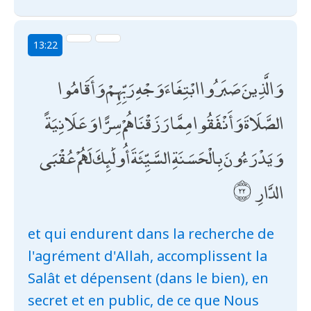
13:22
وَالَّذِينَ صَبَرُوا ابْتِغَاءَ وَجْهِ رَبِّهِمْ وَأَقَامُوا
الصَّلَاةَ وَأَنْفَقُوا مِمَّا رَزَقْنَاهُمْ سِرًّا وَعَلَانِيَةً
وَيَدْرَءُونَ بِالْحَسَنَةِ السَّيِّئَةَ أُولَٰئِكَ لَهُمْ عُقْبَى
الدَّارِ
et qui endurent dans la recherche de
l'agrément d'Allah, accomplissent la
Salât et dépensent (dans le bien), en
secret et en public, de ce que Nous