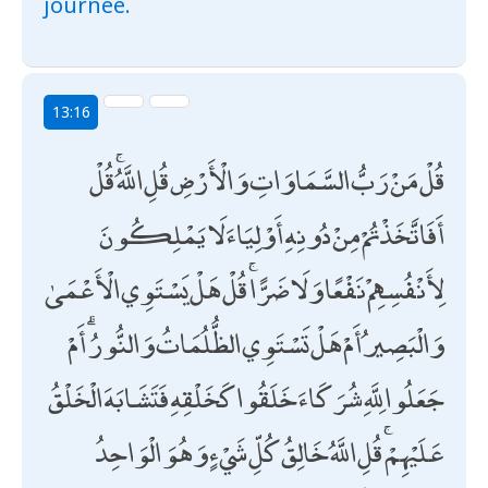
journée.
13:16
قُلْ مَنْ رَبُّ السَّمَاوَاتِ وَالْأَرْضِ قُلِ اللَّهُ ۚ قُلْ
أَفَاتَّخَذْتُمْ مِنْ دُونِهِ أَوْلِيَاءَ لَا يَمْلِكُونَ
لِأَنْفُسِهِمْ نَفْعًا وَلَا ضَرًّا ۚ قُلْ هَلْ يَسْتَوِي الْأَعْمَىٰ
وَالْبَصِيرُ أَمْ هَلْ تَسْتَوِي الظُّلُمَاتُ وَالنُّورُ ۗ أَمْ
جَعَلُوا لِلَّهِ شُرَكَاءَ خَلَقُوا كَخَلْقِهِ فَتَشَابَهَ الْخَلْقُ
عَلَيْهِمْ ۚ قُلِ اللَّهُ خَالِقُ كُلِّ شَيْءٍ وَهُوَ الْوَاحِدُ