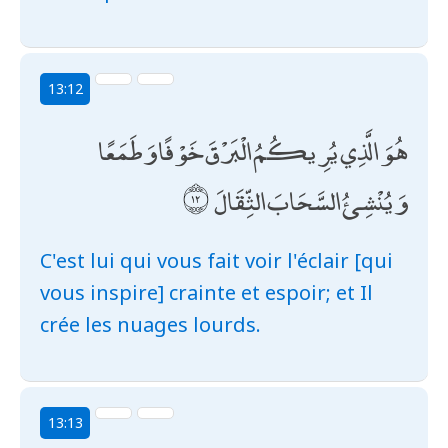
13:12
هُوَ الَّذِي يُرِيكُمُ الْبَرْقَ خَوْفًا وَطَمَعًا
وَيُنْشِئُ السَّحَابَ الثِّقَالَ
C'est lui qui vous fait voir l'éclair [qui
vous inspire] crainte et espoir; et Il
crée les nuages lourds.
13:13