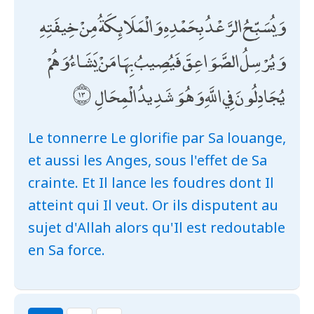
وَيُسَبِّحُ الرَّعْدُ بِحَمْدِهِ وَالْمَلَائِكَةُ مِنْ خِيفَتِهِ
وَيُرْسِلُ الصَّوَاعِقَ فَيُصِيبُ بِهَا مَنْ يَشَاءُ وَهُمْ
يُجَادِلُونَ فِي اللَّهِ وَهُوَ شَدِيدُ الْمِحَالِ
Le tonnerre Le glorifie par Sa louange,
et aussi les Anges, sous l'effet de Sa
crainte. Et Il lance les foudres dont Il
atteint qui Il veut. Or ils disputent au
sujet d'Allah alors qu'Il est redoutable
en Sa force.