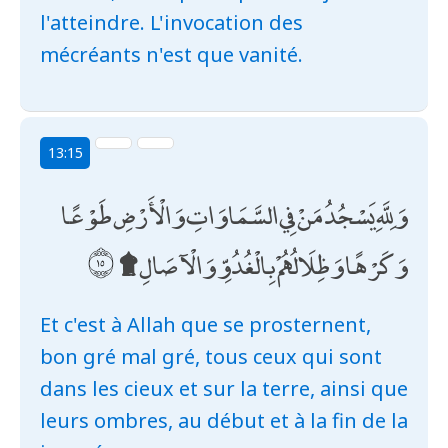
l'atteindre. L'invocation des
mécréants n'est que vanité.
13:15
وَلِلَّهِ يَسْجُدُ مَنْ فِي السَّمَاوَاتِ وَالْأَرْضِ طَوْعًا
وَكَرْهًا وَظِلَالُهُمْ بِالْغُدُوِّ وَالْآصَالِ ۩
Et c'est à Allah que se prosternent,
bon gré mal gré, tous ceux qui sont
dans les cieux et sur la terre, ainsi que
leurs ombres, au début et à la fin de la