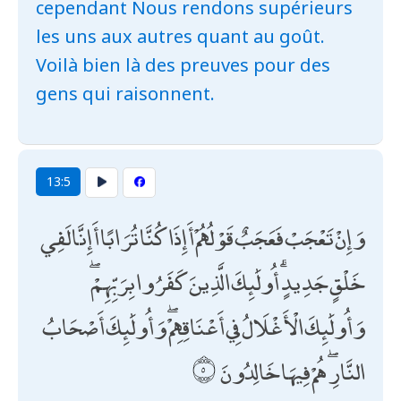
cependant Nous rendons supérieurs
les uns aux autres quant au goût.
Voilà bien là des preuves pour des
gens qui raisonnent.
13:5
وَإِنْ تَعْجَبْ فَعَجَبٌ قَوْلُهُمْ أَإِذَا كُنَّا تُرَابًا أَإِنَّا لَفِي
خَلْقٍ جَدِيدٍ ۗ أُولَٰئِكَ الَّذِينَ كَفَرُوا بِرَبِّهِمْ ۖ
وَأُولَٰئِكَ الْأَغْلَالُ فِي أَعْنَاقِهِمْ ۖ وَأُولَٰئِكَ أَصْحَابُ
النَّارِ ۖ هُمْ فِيهَا خَالِدُونَ