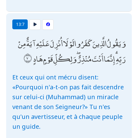
13:7
وَيَقُولُ الَّذِينَ كَفَرُوا لَوْلَا أُنْزِلَ عَلَيْهِ آيَةٌ مِنْ
رَبِّهِ ۗ إِنَّمَا أَنْتَ مُنْذِرٌ ۖ وَلِكُلِّ قَوْمٍ هَادٍ
Et ceux qui ont mécru disent:
«Pourquoi n'a-t-on pas fait descendre
sur celui-ci (Muhammad) un miracle
venant de son Seigneur?» Tu n'es
qu'un avertisseur, et à chaque peuple
un guide.