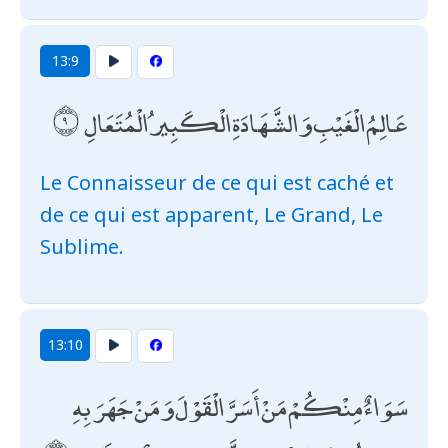
13:9
عَالِمُ الْغَيْبِ وَالشَّهَادَةِ الْكَبِيرُ الْمُتَعَالِ
Le Connaisseur de ce qui est caché et
de ce qui est apparent, Le Grand, Le
Sublime.
13:10
سَوَاءٌ مِنْكُمْ مَنْ أَسَرَّ الْقَوْلَ وَمَنْ جَهَرَ بِهِ