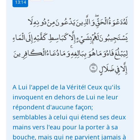
13:14
لَهُ دَعْوَةُ الْحَقِّ ۖ وَالَّذِينَ يَدْعُونَ مِنْ دُونِهِ لَا
يَسْتَجِيبُونَ لَهُمْ بِشَيْءٍ إِلَّا كَبَاسِطِ كَفَّيْهِ إِلَى الْمَاءِ
لِيَبْلُغَ فَاهُ وَمَا هُوَ بِبَالِغِهِ ۚ وَمَا دُعَاءُ الْكَافِرِينَ
إِلَّا فِي ضَلَالٍ
A Lui l'appel de la Vérité! Ceux qu'ils
invoquent en dehors de Lui ne leur
répondent d'aucune façon;
semblables à celui qui étend ses deux
mains vers l'eau pour la porter à sa
bouche, mais qui ne parvient jamais à