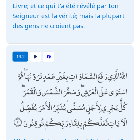
Livre; et ce qui t'a été révélé par ton
Seigneur est la vérité; mais la plupart
des gens ne croient pas.
13:2
اللَّهُ الَّذِي رَفَعَ السَّمَاوَاتِ بِغَيْرِ عَمَدٍ تَرَوْنَهَا ۖ ثُمَّ
اسْتَوَىٰ عَلَى الْعَرْشِ ۖ وَسَخَّرَ الشَّمْسَ وَالْقَمَرَ ۖ
كُلٌّ يَجْرِي لِأَجَلٍ مُسَمًّى ۚ يُدَبِّرُ الْأَمْرَ يُفَصِّلُ
الْآيَاتِ لَعَلَّكُمْ بِلِقَاءِ رَبِّكُمْ تُوقِنُونَ