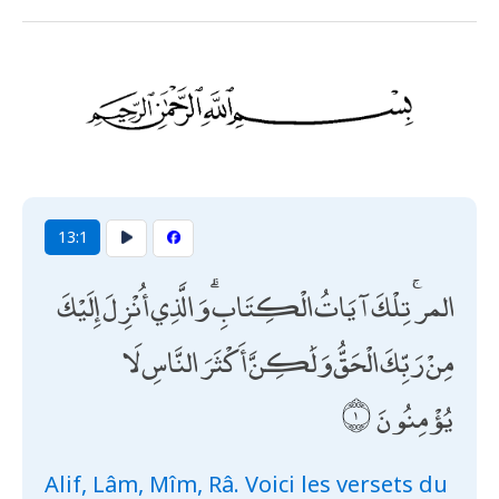
13:1
المر ۚ تِلْكَ آيَاتُ الْكِتَابِ ۗ وَالَّذِي أُنْزِلَ إِلَيْكَ
مِنْ رَبِّكَ الْحَقُّ وَلَٰكِنَّ أَكْثَرَ النَّاسِ لَا
يُؤْمِنُونَ
Alif, Lâm, Mîm, Râ. Voici les versets du