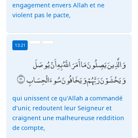
engagement envers Allah et ne
violent pas le pacte,
13:21
وَالَّذِينَ يَصِلُونَ مَا أَمَرَ اللَّهُ بِهِ أَنْ يُوصَلَ
وَيَخْشَوْنَ رَبَّهُمْ وَيَخَافُونَ سُوءَ الْحِسَابِ
qui unissent ce qu'Allah a commandé
d'unir, redoutent leur Seigneur et
craignent une malheureuse reddition
de compte,