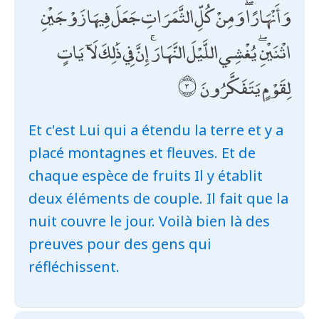
وَأَنْهَارًا ۖ وَمِنْ كُلِّ الثَّمَرَاتِ جَعَلَ فِيهَا زَوْجَيْنِ
اثْنَيْنِ ۖ يُغْشِي اللَّيْلَ النَّهَارَ ۚ إِنَّ فِي ذَٰلِكَ لَآيَاتٍ
لِقَوْمٍ يَتَفَكَّرُونَ
Et c'est Lui qui a étendu la terre et y a
placé montagnes et fleuves. Et de
chaque espèce de fruits Il y établit
deux éléments de couple. Il fait que la
nuit couvre le jour. Voilà bien là des
preuves pour des gens qui
réfléchissent.