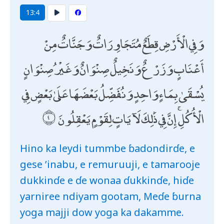
13:4
وَفِي الْأَرْضِ قِطَعٌ مُتَجَاوِرَاتٌ وَجَنَّاتٌ مِنْ
أَعْنَابٍ وَزَرْعٌ وَنَخِيلٌ صِنْوَانٌ وَغَيْرُ صِنْوَانٍ
يُسْقَىٰ بِمَاءٍ وَاحِدٍ وَنُفَضِّلُ بَعْضَهَا عَلَىٰ بَعْضٍ فِي
الْأُكُلِ ۚ إِنَّ فِي ذَٰلِكَ لَآيَاتٍ لِقَوْمٍ يَعْقِلُونَ
Hino ka leydi tummbe ɓadondirɗe, e
gese ’inabu, e remuruuji, e tamarooje
dukkinɗe e ɗe wonaa ɗukkinɗe, hiɗe
yarniree ndiyam gootam, Meɗe ɓurna
yoga majji dow yoga ka dakamme.