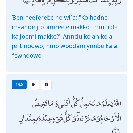
Ɓen heefereɓe no wi`a: "Ko haɗno
maande jippiniree e makko immorde
ka Joomi makko?" Anndu ko an ko a
jertinoowo, hino woodani yimɓe kala
fewnoowo
13:8
اللَّهُ يَعْلَمُ مَا تَحْمِلُ كُلُّ أُنْثَىٰ وَمَا تَغِيضُ
الْأَرْحَامُ وَمَا تَزْدَادُ ۖ وَكُلُّ شَيْءٍ عِنْدَهُ بِمِقْدَارٍ