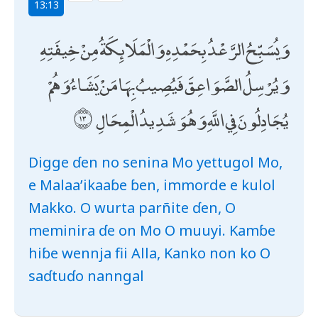
13:13
وَيُسَبِّحُ الرَّعْدُ بِحَمْدِهِ وَالْمَلَائِكَةُ مِنْ خِيفَتِهِ
وَيُرْسِلُ الصَّوَاعِقَ فَيُصِيبُ بِهَا مَنْ يَشَاءُ وَهُمْ
يُجَادِلُونَ فِي اللَّهِ وَهُوَ شَدِيدُ الْمِحَالِ
Digge ɗen no senina Mo yettugol Mo,
e Malaa’ikaaɓe ɓen, immorde e kulol
Makko. O wurta parñite ɗen, O
meminira ɗe on Mo O muuyi. Kamɓe
hiɓe wennja fii Alla, Kanko non ko O
saɗtuɗo nanngal