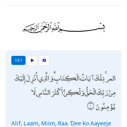
13:1
المر ۚ تِلْكَ آيَاتُ الْكِتَابِ ۗ وَالَّذِي أُنْزِلَ إِلَيْكَ
مِنْ رَبِّكَ الْحَقُّ وَلَٰكِنَّ أَكْثَرَ النَّاسِ لَا
يُؤْمِنُونَ
Alif, Laam, Miim, Raa. Ɗee ko Aayeeje