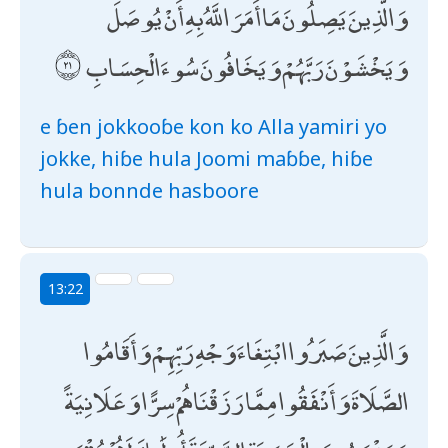
وَالَّذِينَ يَصِلُونَ مَا أَمَرَ اللَّهُ بِهِ أَنْ يُوصَلَ
وَيَخْشَوْنَ رَبَّهُمْ وَيَخَافُونَ سُوءَ الْحِسَابِ
e ɓen jokkooɓe kon ko Alla yamiri yo
jokke, hiɓe hula Joomi maɓɓe, hiɓe
hula bonnde hasboore
13:22
وَالَّذِينَ صَبَرُوا ابْتِغَاءَ وَجْهِ رَبِّهِمْ وَأَقَامُوا
الصَّلَاةَ وَأَنْفَقُوا مِمَّا رَزَقْنَاهُمْ سِرًّا وَعَلَانِيَةً