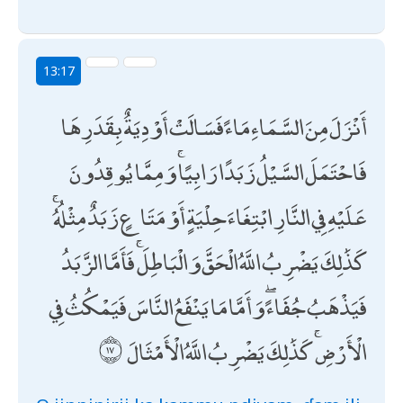
13:17
أَنْزَلَ مِنَ السَّمَاءِ مَاءً فَسَالَتْ أَوْدِيَةٌ بِقَدَرِهَا
فَاحْتَمَلَ السَّيْلُ زَبَدًا رَابِيًا ۚ وَمِمَّا يُوقِدُونَ
عَلَيْهِ فِي النَّارِ ابْتِغَاءَ حِلْيَةٍ أَوْ مَتَاعٍ زَبَدٌ مِثْلُهُ ۚ
كَذَٰلِكَ يَضْرِبُ اللَّهُ الْحَقَّ وَالْبَاطِلَ ۚ فَأَمَّا الزَّبَدُ
فَيَذْهَبُ جُفَاءً ۖ وَأَمَّا مَا يَنْفَعُ النَّاسَ فَيَمْكُثُ فِي
الْأَرْضِ ۚ كَذَٰلِكَ يَضْرِبُ اللَّهُ الْأَمْثَالَ