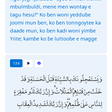
mbulmbuldi, mene men wontay e
tagu hesu?" Ko ɓen woni yedduɓe
Joomi mun ɓen, ko ɓen tonngoytee ka
daaɗe mun, ko ɓen kadi woni yimɓe
Yiite; kamɓe ko ɓe luttooɓe e magge
13:6
وَيَسْتَعْجِلُونَكَ بِالسَّيِّئَةِ قَبْلَ الْحَسَنَةِ وَقَدْ
خَلَتْ مِنْ قَبْلِهِمُ الْمَثُلَاتُ ۗ وَإِنَّ رَبَّكَ لَذُو مَغْفِرَةٍ
لِلنَّاسِ عَلَىٰ ظُلْمِهِمْ ۖ وَإِنَّ رَبَّكَ لَشَدِيدُ الْعِقَابِ