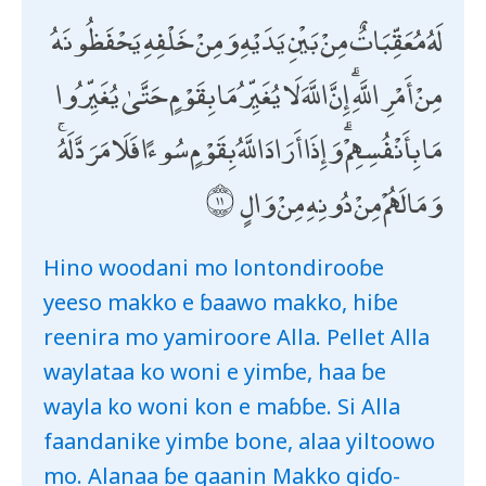
لَهُ مُعَقِّبَاتٌ مِنْ بَيْنِ يَدَيْهِ وَمِنْ خَلْفِهِ يَحْفَظُونَهُ
مِنْ أَمْرِ اللَّهِ ۗ إِنَّ اللَّهَ لَا يُغَيِّرُ مَا بِقَوْمٍ حَتَّىٰ يُغَيِّرُوا
مَا بِأَنْفُسِهِمْ ۗ وَإِذَا أَرَادَ اللَّهُ بِقَوْمٍ سُوءًا فَلَا مَرَدَّ لَهُ ۚ
وَمَا لَهُمْ مِنْ دُونِهِ مِنْ وَالٍ
Hino woodani mo lontondirooɓe
yeeso makko e ɓaawo makko, hiɓe
reenira mo yamiroore Alla. Pellet Alla
waylataa ko woni e yimɓe, haa ɓe
wayla ko woni kon e maɓɓe. Si Alla
faandanike yimɓe bone, alaa yiltoowo
mo. Alanaa ɓe gaanin Makko giɗo-