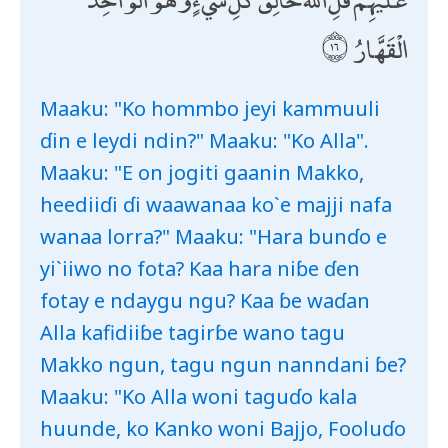
الْقَهَّارُ
Maaku: "Ko hommbo jeyi kammuuli
ɗin e leydi ndin?" Maaku: "Ko Alla".
Maaku: "E on jogiti gaanin Makko,
heediiɗi ɗi waawanaa ko`e majji nafa
wanaa lorra?" Maaku: "Hara bunɗo e
yi`iiwo no fota? Kaa hara niɓe ɗen
fotay e ndaygu ngu? Kaa ɓe waɗan
Alla kafidiiɓe tagirɓe wano tagu
Makko ngun, tagu ngun nanndani ɓe?
Maaku: "Ko Alla woni taguɗo kala
huunde, ko Kanko woni Bajjo, Fooluɗo