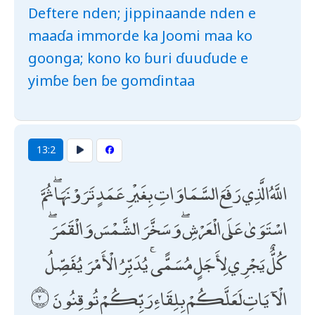
Deftere nden; jippinaande nden e
maaɗa immorde ka Joomi maa ko
goonga; kono ko ɓuri ɗuuɗude e
yimɓe ɓen ɓe gomɗintaa
13:2
اللَّهُ الَّذِي رَفَعَ السَّمَاوَاتِ بِغَيْرِ عَمَدٍ تَرَوْنَهَا ۖ ثُمَّ
اسْتَوَىٰ عَلَى الْعَرْشِ ۖ وَسَخَّرَ الشَّمْسَ وَالْقَمَرَ ۖ
كُلٌّ يَجْرِي لِأَجَلٍ مُسَمًّى ۚ يُدَبِّرُ الْأَمْرَ يُفَصِّلُ
الْآيَاتِ لَعَلَّكُمْ بِلِقَاءِ رَبِّكُمْ تُوقِنُونَ