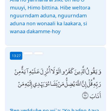
muuyi, Himo ɓittina. Hiɓe weltora
nguurndam aduna, nguurndam
aduna non wonaali ka laakara, si
wanaa dakamme-hoy
13:27
وَيَقُولُ الَّذِينَ كَفَرُوا لَوْلَا أُنْزِلَ عَلَيْهِ آيَةٌ مِنْ
رَبِّهِ ۗ قُلْ إِنَّ اللَّهَ يُضِلُّ مَنْ يَشَاءُ وَيَهْدِي إِلَيْهِ مَنْ
أَنَابَ
Ɓen yedduɓe no wi`a: "Ko haɗno Aaya