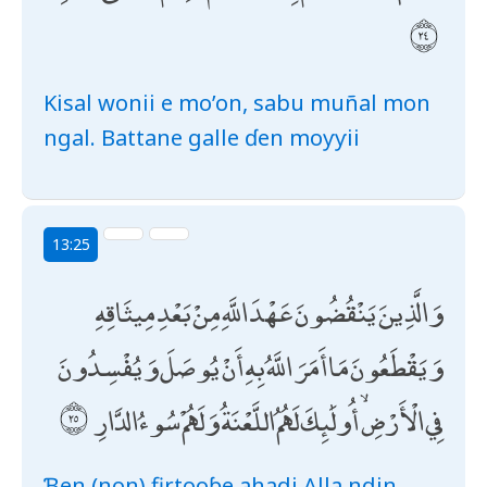
Kisal wonii e mo’on, sabu muñal mon
ngal. Battane galle ɗen moƴƴii
13:25
وَالَّذِينَ يَنْقُضُونَ عَهْدَ اللَّهِ مِنْ بَعْدِ مِيثَاقِهِ
وَيَقْطَعُونَ مَا أَمَرَ اللَّهُ بِهِ أَنْ يُوصَلَ وَيُفْسِدُونَ
فِي الْأَرْضِ ۙ أُولَٰئِكَ لَهُمُ اللَّعْنَةُ وَلَهُمْ سُوءُ الدَّارِ
Ɓen (non) firtooɓe ahadi Alla ndin