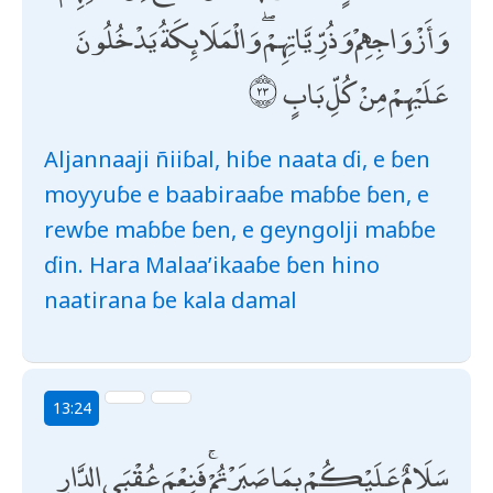
وَأَزْوَاجِهِمْ وَذُرِّيَّاتِهِمْ ۖ وَالْمَلَائِكَةُ يَدْخُلُونَ
عَلَيْهِمْ مِنْ كُلِّ بَابٍ
Aljannaaji ñiiɓal, hiɓe naata ɗi, e ɓen
moƴƴuɓe e baabiraaɓe maɓɓe ɓen, e
rewɓe maɓɓe ɓen, e geyngolji maɓɓe
ɗin. Hara Malaa’ikaaɓe ɓen hino
naatirana ɓe kala damal
13:24
سَلَامٌ عَلَيْكُمْ بِمَا صَبَرْتُمْ ۚ فَنِعْمَ عُقْبَى الدَّارِ