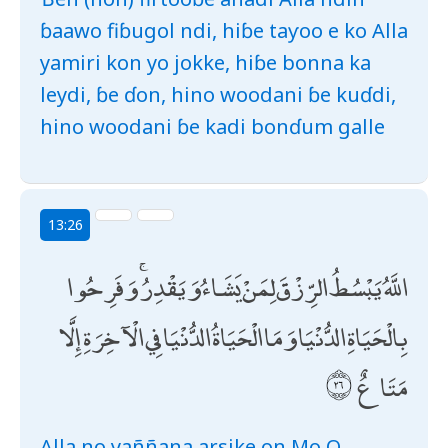
ɓaawo fiɓugol ndi, hiɓe taƴoo e ko Alla
yamiri kon yo jokke, hiɓe bonna ka
leydi, ɓe ɗon, hino woodani ɓe kuɗdi,
hino woodani ɓe kadi bonɗum galle
13:26
اللَّهُ يَبْسُطُ الرِّزْقَ لِمَنْ يَشَاءُ وَيَقْدِرُ ۚ وَفَرِحُوا
بِالْحَيَاةِ الدُّنْيَا وَمَا الْحَيَاةُ الدُّنْيَا فِي الْآخِرَةِ إِلَّا
مَتَاعٌ
Alla no yaññana arsike on Mo O