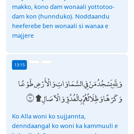
makko, kono ɗam wonaali yottotoo-
ɗam kon (hunnduko). Noddaandu
heefereɓe ɓen wonaali si wanaa e
majjere
13:15
وَلِلَّهِ يَسْجُدُ مَنْ فِي السَّمَاوَاتِ وَالْأَرْضِ طَوْعًا
وَكَرْهًا وَظِلَالُهُمْ بِالْغُدُوِّ وَالْآصَالِ ۩
Ko Alla woni ko sujjannta,
denndaangal ko woni ka kammuuli e