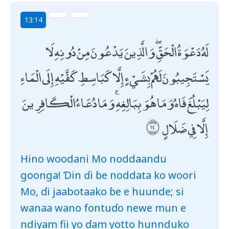
13:14
لَهُ دَعْوَةُ الْحَقِّ ۖ وَالَّذِينَ يَدْعُونَ مِنْ دُونِهِ لَا
يَسْتَجِيبُونَ لَهُمْ بِشَيْءٍ إِلَّا كَبَاسِطِ كَفَّيْهِ إِلَى الْمَاءِ
لِيَبْلُغَ فَاهُ وَمَا هُوَ بِبَالِغِهِ ۚ وَمَا دُعَاءُ الْكَافِرِينَ
إِلَّا فِي ضَلَالٍ
Hino woodani Mo noddaandu
goonga! Ɗin ɗi ɓe noddata ko woori
Mo, ɗi jaabotaako ɓe e huunde; si
wanaa wano fontuɗo newe mun e
ndiyam fii yo ɗam yotto hunnduko