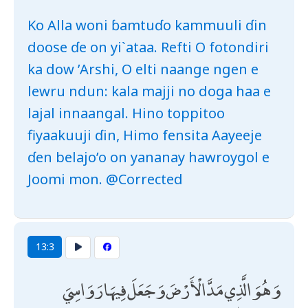
Ko Alla woni ɓamtuɗo kammuuli ɗin
doose ɗe on yi`ataa. Refti O fotondiri
ka dow ’Arshi, O elti naange ngen e
lewru ndun: kala majji no doga haa e
lajal innaangal. Hino toppitoo
fiyaakuuji ɗin, Himo fensita Aayeeje
ɗen belajo’o on yananay hawroygol e
Joomi mon. @Corrected
13:3
وَهُوَ الَّذِي مَدَّ الْأَرْضَ وَجَعَلَ فِيهَا رَوَاسِيَ