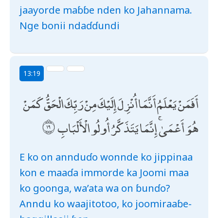
jaaƴorde maɓɓe nden ko Jahannama.
Nge bonii ndaɗɗundi
13:19
أَفَمَنْ يَعْلَمُ أَنَّمَا أُنْزِلَ إِلَيْكَ مِنْ رَبِّكَ الْحَقُّ كَمَنْ
هُوَ أَعْمَىٰ ۚ إِنَّمَا يَتَذَكَّرُ أُولُو الْأَلْبَابِ
E ko on annduɗo wonnde ko jippinaa
kon e maaɗa immorde ka Joomi maa
ko goonga, wa’ata wa on ɓunɗo?
Anndu ko waajitotoo, ko joomiraaɓe-