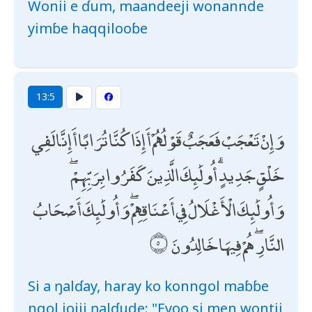
Wonii e ɗum, maandeeji wonannde
yimɓe haqqilooɓe
13:5
وَإِنْ تَعْجَبْ فَعَجَبٌ قَوْلُهُمْ أَإِذَا كُنَّا تُرَابًا أَإِنَّا لَفِي
خَلْقٍ جَدِيدٍ ۗ أُولَٰئِكَ الَّذِينَ كَفَرُوا بِرَبِّهِمْ ۖ
وَأُولَٰئِكَ الْأَغْلَالُ فِي أَعْنَاقِهِمْ ۖ وَأُولَٰئِكَ أَصْحَابُ
النَّارِ ۖ هُمْ فِيهَا خَالِدُونَ
Si a ŋalɗay, haray ko konngol maɓɓe
ngol jojji ŋalɗude: "Eyoo si men wontii