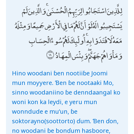
لِلَّذِينَ اسْتَجَابُوا لِرَبِّهِمُ الْحُسْنَىٰ ۚ وَالَّذِينَ لَمْ
يَسْتَجِيبُوا لَهُ لَوْ أَنَّ لَهُمْ مَا فِي الْأَرْضِ جَمِيعًا وَمِثْلَهُ
مَعَهُ لَافْتَدَوْا بِهِ ۚ أُولَٰئِكَ لَهُمْ سُوءُ الْحِسَابِ
وَمَأْوَاهُمْ جَهَنَّمُ ۖ وَبِئْسَ الْمِهَادُ
Hino woodani ɓen nootiiɓe Joomi
mun moƴƴere. Ɓen ɓe nootaaki Mo,
sinno woodaniino ɓe denndaangal ko
woni kon ka leydi, e yeru mun
wonndude e mu’un, ɓe
soktorayno(soottorto) ɗum. Ɓen ɗon,
no woodani ɓe bonɗum hasboore,