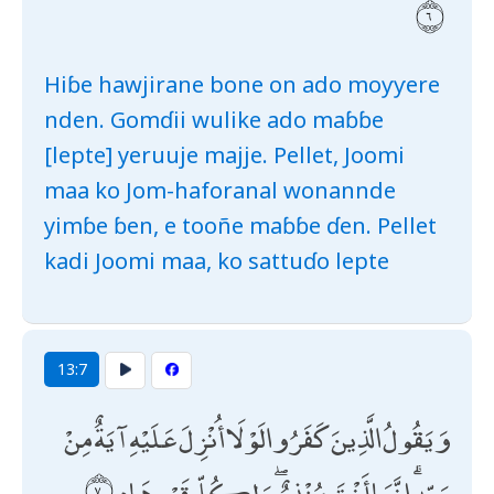
Hiɓe hawjirane bone on ado moƴƴere
nden. Gomɗii wulike ado maɓɓe
[lepte] yeruuje majje. Pellet, Joomi
maa ko Jom-haforanal wonannde
yimɓe ɓen, e tooñe maɓɓe ɗen. Pellet
kadi Joomi maa, ko sattuɗo lepte
13:7
وَيَقُولُ الَّذِينَ كَفَرُوا لَوْلَا أُنْزِلَ عَلَيْهِ آيَةٌ مِنْ
رَبِّهِ ۗ إِنَّمَا أَنْتَ مُنْذِرٌ ۖ وَلِكُلِّ قَوْمٍ هَادٍ