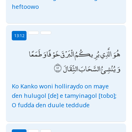
heftoowo
13:12
هُوَ الَّذِي يُرِيكُمُ الْبَرْقَ خَوْفًا وَطَمَعًا
وَيُنْشِئُ السَّحَابَ الثِّقَالَ
Ko Kanko woni hollirayɗo on maƴe
ɗen hulugol [ɗe] e tamƴinagol [toɓo];
O fuɗɗa ɗen duule tedduɗe