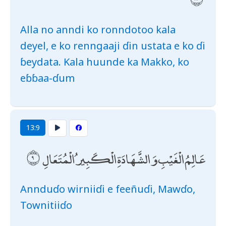
Alla no anndi ko ronndotoo kala
deyel, e ko renngaaji ɗin ustata e ko ɗi
ɓeydata. Kala huunde ka Makko, ko
eɓɓaa-ɗum
13:9
عَالِمُ الْغَيْبِ وَالشَّهَادَةِ الْكَبِيرُ الْمُتَعَالِ
Annduɗo wirniiɗi e feeñuɗi, Mawɗo,
Townitiiɗo