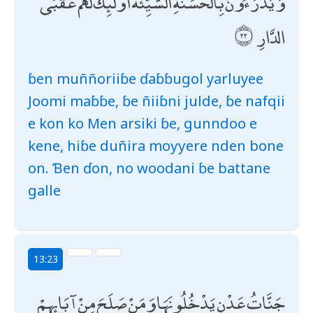
وَيَدْرَءُونَ بِالْحَسَنَةِ السَّيِّئَةَ أُولَٰئِكَ لَهُمْ عُقْبَى
الدَّارِ
ɓen muññoriiɓe ɗaɓɓugol yarluyee
Joomi maɓɓe, ɓe ñiiɓni julde, ɓe nafqii
e kon ko Men arsiki ɓe, gunndoo e
kene, hiɓe duñira moƴƴere nden bone
on. Ɓen ɗon, no woodani ɓe battane
galle
13:23
جَنَّاتُ عَدْنٍ يَدْخُلُونَهَا وَمَنْ صَلَحَ مِنْ آبَائِهِمْ