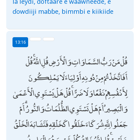
la leydi, ɗoftaare e waawneede, e
ɗowdiiji maɓɓe, bimmbi e kiikiiɗe
13:16
قُلْ مَنْ رَبُّ السَّمَاوَاتِ وَالْأَرْضِ قُلِ اللَّهُ ۚ قُلْ
أَفَاتَّخَذْتُمْ مِنْ دُونِهِ أَوْلِيَاءَ لَا يَمْلِكُونَ
لِأَنْفُسِهِمْ نَفْعًا وَلَا ضَرًّا ۚ قُلْ هَلْ يَسْتَوِي الْأَعْمَىٰ
وَالْبَصِيرُ أَمْ هَلْ تَسْتَوِي الظُّلُمَاتُ وَالنُّورُ ۗ أَمْ
جَعَلُوا لِلَّهِ شُرَكَاءَ خَلَقُوا كَخَلْقِهِ فَتَشَابَهَ الْخَلْقُ
عَلَيْهِمْ ۚ قُلِ اللَّهُ خَالِقُ كُلِّ شَيْءٍ وَهُوَ الْوَاحِدُ