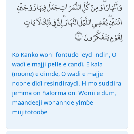
وَأَنْهَارًا ۖ وَمِنْ كُلِّ الثَّمَرَاتِ جَعَلَ فِيهَا زَوْجَيْنِ
اثْنَيْنِ ۖ يُغْشِي اللَّيْلَ النَّهَارَ ۚ إِنَّ فِي ذَٰلِكَ لَآيَاتٍ
لِقَوْمٍ يَتَفَكَّرُونَ
Ko Kanko woni fontuɗo leydi ndin, O
waɗi e majji pelle e canɗi. E kala
(noone) e dimɗe, O waɗi e majje
noone ɗiɗi resindirayɗi. Himo suddira
jemma on ñalorma on. Wonii e ɗum,
maandeeji wonannde yimɓe
miijitotooɓe