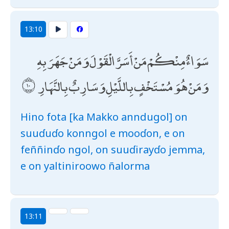
13:10
سَوَاءٌ مِنْكُمْ مَنْ أَسَرَّ الْقَوْلَ وَمَنْ جَهَرَ بِهِ
وَمَنْ هُوَ مُسْتَخْفٍ بِاللَّيْلِ وَسَارِبٌ بِالنَّهَارِ
Hino fota [ka Makko anndugol] on
suuɗuɗo konngol e mooɗon, e on
feññinɗo ngol, on suuɗirayɗo jemma,
e on yaltiniroowo ñalorma
13:11