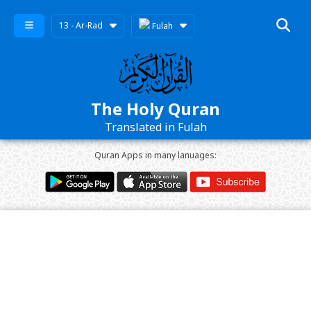
13 - Ar-Rad
Fulah
The Holy Quran
Translated in Fulah
Quran Apps in many lanuages: