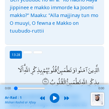
jippinee e makko immorde ka Joomi
makko?" Maaku: "Alla majjinay tun mo
O muuyi, O fewna e Makko on
tuubuɗo-ruttii
13:28
الَّذِينَ آمَنُوا وَتَطْمَئِنُّ قُلُوبُهُمْ بِذِكْرِ اللَّهِ ۗ أَلَا
بِذِكْرِ اللَّهِ تَطْمَئِنُّ الْقُلُوبُ
0:00
0:00
ɓen gomɗimɓe, ɓe ɓerɗe mun
Ar-Rad : 1
Mishari Rashid al-`Afasy
deeƴirta jantagol Alla. Anndee ko