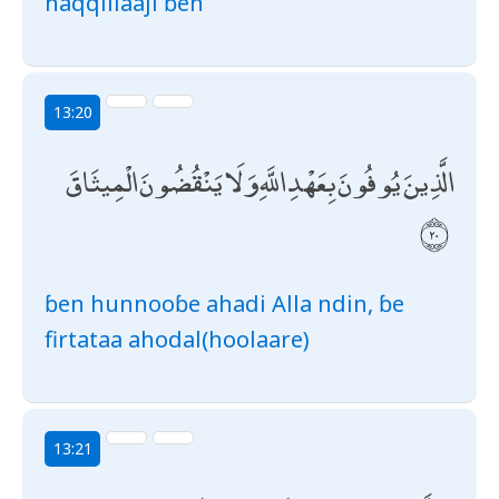
haqqillaaji ɓen
13:20
الَّذِينَ يُوفُونَ بِعَهْدِ اللَّهِ وَلَا يَنْقُضُونَ الْمِيثَاقَ
ɓen hunnooɓe ahadi Alla ndin, ɓe
firtataa ahodal(hoolaare)
13:21