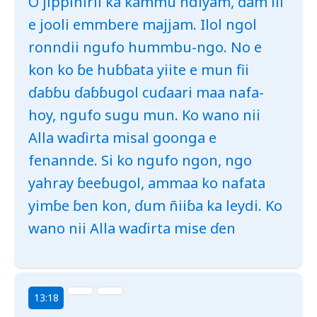
O jippinirii ka kammu ndiyam, ɗam ili
e jooli emmbere majjam. Ilol ngol
ronndii ngufo hummbu-ngo. No e
kon ko ɓe huɓɓata yiite e mun fii
ɗaɓɓu ɗaɓɓugol cuɗaari maa nafa-
hoy, ngufo sugu mun. Ko wano nii
Alla waɗirta misal goonga e
fenannde. Si ko ngufo ngon, ngo
yahray ɓeeɓugol, ammaa ko nafata
yimɓe ɓen kon, ɗum ñiiɓa ka leydi. Ko
wano nii Alla waɗirta mise ɗen
13:18