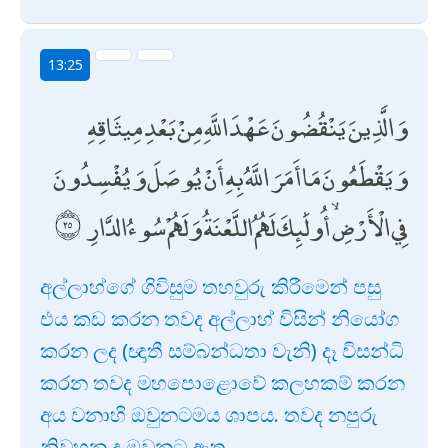
13:25
وَالَّذِينَ يَنْقُضُونَ عَهْدَ اللَّهِ مِنْ بَعْدِ مِيثَاقِهِ
وَيَقْطَعُونَ مَا أَمَرَ اللَّهُ بِهِ أَنْ يُوصَلَ وَيُفْسِدُونَ
فِي الْأَرْضِ ۙ أُولَٰئِكَ لَهُمُ اللَّعْنَةُ وَلَهُمْ سُوءُ الدَّارِ
අල්ලාහ්ගේ ගිවිසුම තහවුරු කිරීමෙන් පසු
එය කඩ කරන තවද අල්ලාහ් විසින් නියෝග
කරන ලද (ඥාතී සම්බන්ධතා වැනි) දෑ විසන්ධි
කරන තවද මහපොළොවේ කලහකම් කරන
අය වනාහි ඔවුනටමය ශාපය. තවද නපුරු
නිවහන ද ඔවුනට ඇත.