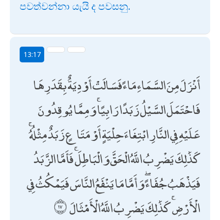
පවත්වන්නා යැයි ද පවසනු.
13:17
أَنْزَلَ مِنَ السَّمَاءِ مَاءً فَسَالَتْ أَوْدِيَةٌ بِقَدَرِهَا
فَاحْتَمَلَ السَّيْلُ زَبَدًا رَابِيًا ۚ وَمِمَّا يُوقِدُونَ
عَلَيْهِ فِي النَّارِ ابْتِغَاءَ حِلْيَةٍ أَوْ مَتَاعٍ زَبَدٌ مِثْلُهُ ۚ
كَذَٰلِكَ يَضْرِبُ اللَّهُ الْحَقَّ وَالْبَاطِلَ ۚ فَأَمَّا الزَّبَدُ
فَيَذْهَبُ جُفَاءً ۖ وَأَمَّا مَا يَنْفَعُ النَّاسَ فَيَمْكُثُ فِي
الْأَرْضِ ۚ كَذَٰلِكَ يَضْرِبُ اللَّهُ الْأَمْثَالَ