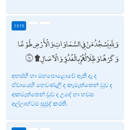
13:15
وَلِلَّهِ يَسْجُدُ مَنْ فِي السَّمَاوَاتِ وَالْأَرْضِ طَوْعًا
وَكَرْهًا وَظِلَالُهُمْ بِالْغُدُوِّ وَالْآصَالِ ۩
අහස්හි හා මහපොළොවේ ඇති දෑ ද
ඒවායෙහි හෙවණැලි ද කැමැත්තෙන් වුව ද
අකමැත්තෙන් වුව ද උදේ හා හවස
අල්ලාහ්ටම සුජූද් කරති.