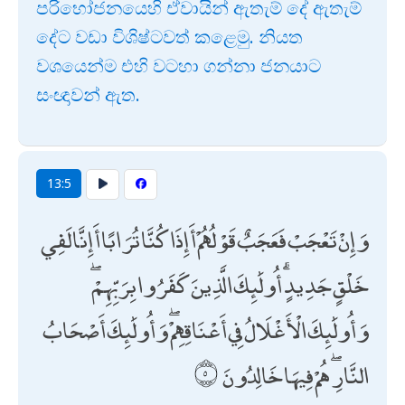
පරිභෝජනයෙහි ඒවායින් ඇතැම් දේ ඇතැම්
දේට වඩා විශිෂ්ටවත් කළෙමු. නියත
වශයෙන්ම එහි වටහා ගන්නා ජනයාට
සංඥාවන් ඇත.
13:5
وَإِنْ تَعْجَبْ فَعَجَبٌ قَوْلُهُمْ أَإِذَا كُنَّا تُرَابًا أَإِنَّا لَفِي
خَلْقٍ جَدِيدٍ ۗ أُولَٰئِكَ الَّذِينَ كَفَرُوا بِرَبِّهِمْ ۖ
وَأُولَٰئِكَ الْأَغْلَالُ فِي أَعْنَاقِهِمْ ۖ وَأُولَٰئِكَ أَصْحَابُ
النَّارِ ۖ هُمْ فِيهَا خَالِدُونَ