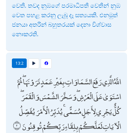
වෙති. තවද නුඹගේ පරමාධිපති වෙතින් නුඹ
වෙත පහළ කරනු ලැබූ දෑ සත්‍යයකි. එනමුත්
ජනයා අතරින් බහුතරයක් දෙනා විශ්වාස
නොකරති.
13:2
اللَّهُ الَّذِي رَفَعَ السَّمَاوَاتِ بِغَيْرِ عَمَدٍ تَرَوْنَهَا ۖ ثُمَّ
اسْتَوَىٰ عَلَى الْعَرْشِ ۖ وَسَخَّرَ الشَّمْسَ وَالْقَمَرَ ۖ
كُلٌّ يَجْرِي لِأَجَلٍ مُسَمًّى ۚ يُدَبِّرُ الْأَمْرَ يُفَصِّلُ
الْآيَاتِ لَعَلَّكُمْ بِلِقَاءِ رَبِّكُمْ تُوقِنُونَ