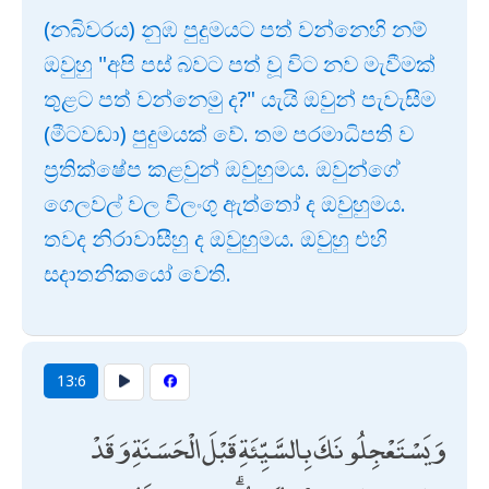
(නබිවරය) නුඹ පුදුමයට පත් වන්නෙහි නම්
ඔවුහු "අපි පස් බවට පත් වූ විට නව මැවීමක්
තුළට පත් වන්නෙමු ද?" යැයි ඔවුන් පැවැසීම
(මීටවඩා) පුදුමයක් වේ. තම පරමාධිපති ව
ප්‍රතික්ෂේප කළවුන් ඔවුහුමය. ඔවුන්ගේ
ගෙලවල් වල විලංගු ඇත්තෝ ද ඔවුහුමය.
තවද නිරාවාසීහු ද ඔවුහුමය. ඔවුහු එහි
සදාතනිකයෝ වෙති.
13:6
وَيَسْتَعْجِلُونَكَ بِالسَّيِّئَةِ قَبْلَ الْحَسَنَةِ وَقَدْ