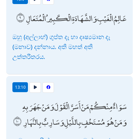
عَالِمُ الْغَيْبِ وَالشَّهَادَةِ الْكَبِيرُ الْمُتَعَالِ
ඔහු (අල්ලාහ්) ගුප්ත දෑ හා දෘෂ්‍යමාන දෑ
(මනාව) දන්නාය. අති මහත් අති
උත්තරීතරය.
13:10
سَوَاءٌ مِنْكُمْ مَنْ أَسَرَّ الْقَوْلَ وَمَنْ جَهَرَ بِهِ
وَمَنْ هُوَ مُسْتَخْفٍ بِاللَّيْلِ وَسَارِبٌ بِالنَّهَارِ