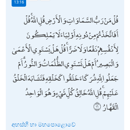
13:16
قُلْ مَنْ رَبُّ السَّمَاوَاتِ وَالْأَرْضِ قُلِ اللَّهُ ۚ قُلْ
أَفَاتَّخَذْتُمْ مِنْ دُونِهِ أَوْلِيَاءَ لَا يَمْلِكُونَ
لِأَنْفُسِهِمْ نَفْعًا وَلَا ضَرًّا ۚ قُلْ هَلْ يَسْتَوِي الْأَعْمَىٰ
وَالْبَصِيرُ أَمْ هَلْ تَسْتَوِي الظُّلُمَاتُ وَالنُّورُ ۗ أَمْ
جَعَلُوا لِلَّهِ شُرَكَاءَ خَلَقُوا كَخَلْقِهِ فَتَشَابَهَ الْخَلْقُ
عَلَيْهِمْ ۚ قُلِ اللَّهُ خَالِقُ كُلِّ شَيْءٍ وَهُوَ الْوَاحِدُ
الْقَهَّارُ
අහස්හි හා මහපොළොවේ