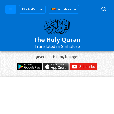
13 - Ar-Rad
Sinhalese
The Holy Quran
Translated in Sinhalese
Quran Apps in many lanuages: