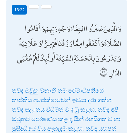
13:22
وَالَّذِينَ صَبَرُوا ابْتِغَاءَ وَجْهِ رَبِّهِمْ وَأَقَامُوا
الصَّلَاةَ وَأَنْفَقُوا مِمَّا رَزَقْنَاهُمْ سِرًّا وَعَلَانِيَةً
وَيَدْرَءُونَ بِالْحَسَنَةِ السَّيِّئَةَ أُولَٰئِكَ لَهُمْ عُقْبَى
الدَّارِ
තවද ඔවුහු වනාහි තම පරමාධිපතිගේ
තෘප්තිය අපේක්ෂාවෙන් ඉවසා දරා ගත්හ.
තවද සලාතය විධිමත් ව ඉටු කළහ. තවද අපි
ඔවුනට පෝෂණය කළ දැයින් රහසිගත ව හා
ප්‍රසිද්ධියේ විය පැහැදම් කළහ. තවද යහපත්