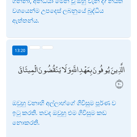
ගන්නා, අන්ධයා මෙන් වූ ඔහු වැනි ද? නියත
වශයෙන්ම උපදෙස් ලබනුයේ බුද්ධිය
ඇත්තන්ය.
13:20
الَّذِينَ يُوفُونَ بِعَهْدِ اللَّهِ وَلَا يَنْقُضُونَ الْمِيثَاقَ
ඔවුහු වනාහි අල්ලාහ්ගේ ගිවිසුම පූර්ණ ව
ඉටු කරති. තවද ඔවුහු එම ගිවිසුම කඩ
නොකරති.