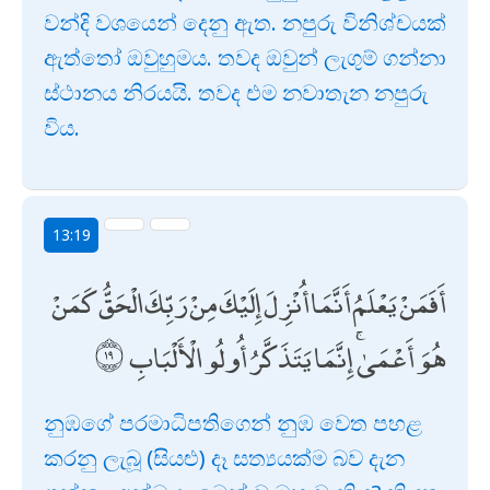
වන්දි වශයෙන් දෙනු ඇත. නපුරු විනිශ්චයක්
ඇත්තෝ ඔවුහුමය. තවද ඔවුන් ලැගුම් ගන්නා
ස්ථානය නිරයයි. තවද එම නවාතැන නපුරු
විය.
13:19
أَفَمَنْ يَعْلَمُ أَنَّمَا أُنْزِلَ إِلَيْكَ مِنْ رَبِّكَ الْحَقُّ كَمَنْ
هُوَ أَعْمَىٰ ۚ إِنَّمَا يَتَذَكَّرُ أُولُو الْأَلْبَابِ
නුඹගේ පරමාධිපතිගෙන් නුඹ වෙත පහළ
කරනු ලැබූ (සියළු) දෑ සත්‍යයක්ම බව දැන