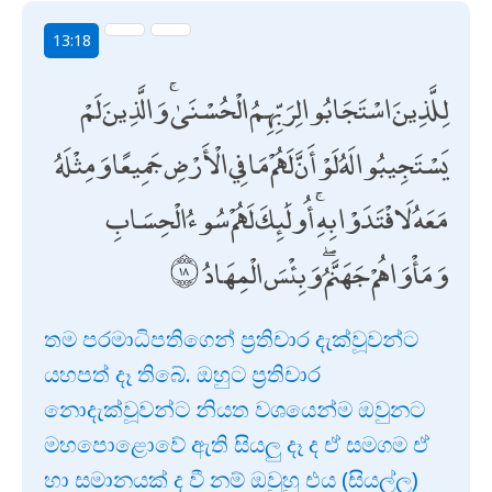
13:18
لِلَّذِينَ اسْتَجَابُوا لِرَبِّهِمُ الْحُسْنَىٰ ۚ وَالَّذِينَ لَمْ
يَسْتَجِيبُوا لَهُ لَوْ أَنَّ لَهُمْ مَا فِي الْأَرْضِ جَمِيعًا وَمِثْلَهُ
مَعَهُ لَافْتَدَوْا بِهِ ۚ أُولَٰئِكَ لَهُمْ سُوءُ الْحِسَابِ
وَمَأْوَاهُمْ جَهَنَّمُ ۖ وَبِئْسَ الْمِهَادُ
තම පරමාධිපතිගෙන් ප්‍රතිචාර දැක්වූවන්ට
යහපත් දෑ තිබේ. ඔහුට ප්‍රතිචාර
නොදැක්වූවන්ට නියත වශයෙන්ම ඔවුනට
මහපොළොවේ ඇති සියලු දෑ ද ඒ සමගම ඒ
හා සමානයක් ද වී නම් ඔවුහු එය (සියල්ල)