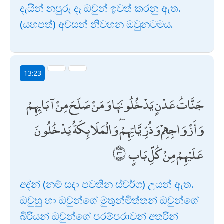
දැයින් නපුරු දෑ ඔවුන් ඉවත් කරනු ඇත.
(යහපත්) අවසන් නිවහන ඔවුනටමය.
13:23
جَنَّاتُ عَدْنٍ يَدْخُلُونَهَا وَمَنْ صَلَحَ مِنْ آبَائِهِمْ
وَأَزْوَاجِهِمْ وَذُرِّيَّاتِهِمْ ۖ وَالْمَلَائِكَةُ يَدْخُلُونَ
عَلَيْهِمْ مِنْ كُلِّ بَابٍ
අද්න් (නම් සදා පවතින ස්වර්ග) උයන් ඇත.
ඔවුහු හා ඔවුන්ගේ මුතුන්මිත්තන් ඔවුන්ගේ
බිරියන් ඔවුන්ගේ පරම්පරාවන් අතරින්