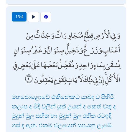
13:4
وَفِي الْأَرْضِ قِطَعٌ مُتَجَاوِرَاتٌ وَجَنَّاتٌ مِنْ
أَعْنَابٍ وَزَرْعٌ وَنَخِيلٌ صِنْوَانٌ وَغَيْرُ صِنْوَانٍ
يُسْقَىٰ بِمَاءٍ وَاحِدٍ وَنُفَضِّلُ بَعْضَهَا عَلَىٰ بَعْضٍ فِي
الْأُكُلِ ۚ إِنَّ فِي ذَٰلِكَ لَآيَاتٍ لِقَوْمٍ يَعْقِلُونَ
මහපොළොවේ එකිනෙකට යාබද ව පිහිටි
කලාප ද මිදි වලින් යුත් උයන් ද කෙත් වතු ද
මුදුන් මුල සහිත හා මුදුන් මුල රහිත රටඉඳි
ගස් ද ඇත. එකම ජලයෙන් සපයනු ලැබේ.