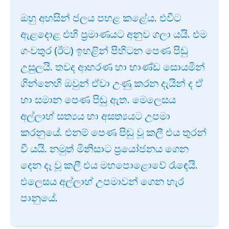
ඔහු අහසින් ජලය පහළ කළේය. එවිට
ඇළදොළ එහි ප්‍රමාණයට අනුව ගලා යයි. එම
ගංවතුර (ඊට) ඉහළින් පිහිටන පෙණ පිඬු
උසුලයි. තවද ආභරණ හා භාණ්ඩ සොයමින්
ගින්නෙහි ඔවුන් ඒවා උණු කරන දැයින් ද ඒ
හා සමාන පෙණ පිඬු ඇත. මෙලෙසය
අල්ලාහ් සත්‍යය හා අසත්‍යයට උපමා
කරනුයේ. එනම් පෙණ පිඬු වූ කලී එය තුරන්
වී යයි. නමුත් මිනිසාට ප්‍රයෝජනය ගෙන
දෙන දෑ වූ කලී එය මහපොළොවේ රැඳෙයි.
එලෙසය අල්ලාහ් උපමාවන් ගෙන හැර
පානුයේ.