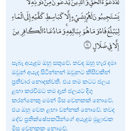
لَهُ دَعْوَةُ الْحَقِّ ۖ وَالَّذِينَ يَدْعُونَ مِنْ دُونِهِ لَا
يَسْتَجِيبُونَ لَهُمْ بِشَيْءٍ إِلَّا كَبَاسِطِ كَفَّيْهِ إِلَى الْمَاءِ
لِيَبْلُغَ فَاهُ وَمَا هُوَ بِبَالِغِهِ ۚ وَمَا دُعَاءُ الْكَافِرِينَ
إِلَّا فِي ضَلَالٍ
සැබෑ අයැදුම ඔහු සතුවේ. තවද ඔහු හැර දමා
ඔවුන් අයැද සිටින්නන් ඔවුනට කිසිවකින්
ප්‍රතිචාර නොදක්වති. එය තම කටට ජලය
ළඟා කරවීමට තම දෑත් ජලයට දිගු
කරන්නෙකු මෙන් මිස වෙනකක් නොවේ.
එය ඔහු වෙත ළඟා වන්නක් නොවේ. තවද
දේව ප්‍රතික්ෂේපකයින්ගේ අයැදුම මුළාවක
මිස වෙනකක නොවේ.