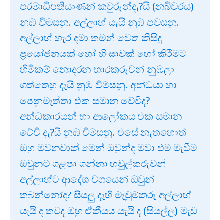
පරමාධිපතියාණන් කවුරුන්දැ?යි (නබිවරය)
නුඹ විමසනු. අල්ලාහ් යැයි නුඹ පවසනු.
අල්ලාහ් හැර දමා තමන් වෙත කිසිදු
ප්‍රයෝජනයක් හෝ හිංසාවක් හෝ කිරීමට
හිමිකම් නොදරන භාරකරුවන් නුඹලා
ගත්තෙහු දැයි නුඹ විමසනු. අන්ධයා හා
පෙනුමැත්තා එක සමාන වේවිද?
අන්ධකාරයන් හා ආලෝකය එක සමාන
වේවි දැ?යි නුඹ විමසනු. එසේ නැතහොත්
ඔහු මවනවාක් මෙන් ඔවුන්ද මවා එම මැවීම
ඔවුනට ගළපා ගන්නා හවුල්කරුවන්
අල්ලාහ්ට ආදේශ වශයෙන් ඔවුන්
තබන්නෝද? සියලු දෑහි මැවුම්කරු අල්ලාහ්
යැයි ද තවද ඔහු ඒකීයය යැයි ද (සියල්ල) මැඩ