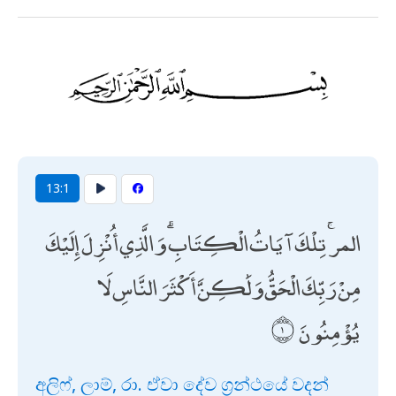
13:1
المر ۚ تِلْكَ آيَاتُ الْكِتَابِ ۗ وَالَّذِي أُنْزِلَ إِلَيْكَ
مِنْ رَبِّكَ الْحَقُّ وَلَٰكِنَّ أَكْثَرَ النَّاسِ لَا
يُؤْمِنُونَ
අලිෆ්, ලාම්, රා. ඒවා දේව ග්‍රන්ථයේ වදන්