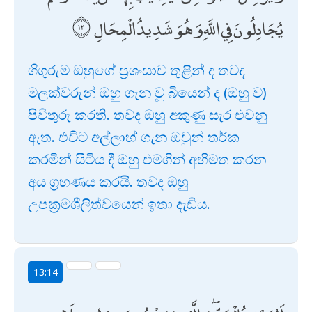
يُجَادِلُونَ فِي اللَّهِ وَهُوَ شَدِيدُ الْمِحَالِ
ගිගුරුම ඔහුගේ ප්‍රශංසාව තුළින් ද තවද
මලක්වරුන් ඔහු ගැන වූ බියෙන් ද (ඔහු ව)
පිවිතුරු කරති. තවද ඔහු අකුණු සැර එවනු
ඇත. එවිට අල්ලාහ් ගැන ඔවුන් තර්ක
කරමින් සිටිය දී ඔහු එමගින් අභිමත කරන
අය ග්‍රහණය කරයි. තවද ඔහු
උපක්‍රමශීලිත්වයෙන් ඉතා දැඩිය.
13:14