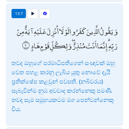
13:7
وَيَقُولُ الَّذِينَ كَفَرُوا لَوْلَا أُنْزِلَ عَلَيْهِ آيَةٌ مِنْ
رَبِّهِ ۗ إِنَّمَا أَنْتَ مُنْذِرٌ ۖ وَلِكُلِّ قَوْمٍ هَادٍ
තවද ඔහුගේ පරමාධිපතිගෙන් සංඥාවක් ඔහු
වෙත පහළ කරනු ලැබිය යුතු නොවේ දැයි
ප්‍රතික්ෂේප කළවුන් පවසති. (නබිවරය)
සැබැවින්ම නුඹ අවවාද කරන්නෙකු පමණි.
තවද සෑම සමූහයකටම මග පෙන්වන්නෙකු
විය.