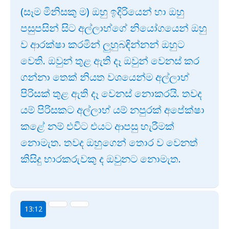
(සෑම මිනිසකු ම) ඔහු ඉදිරියෙන් හා ඔහු
පසුපසින් සිට අල්ලාහ්ගේ නියෝගයෙන් ඔහු
ව ආරක්ෂා කරමින් ලුහුබඳින්නන් ඔහුට
වෙති. ඔවුන් තුළ ඇති දෑ ඔවුන් වෙනස් කර
ගන්නා තෙක් නියත වශයෙන්ම අල්ලාහ්
පිරිසක් තුළ ඇති දෑ වෙනස් නොකරයි. තවද
යම් පිරිසකට අල්ලාහ් යම් නපුරක් අපේක්ෂා
කළේ නම් එවිට එයට ආපසු හැරීමක්
නොමැත. තවද ඔහුගෙන් තොර ව වෙනත්
කිසිදු භාරකරුවකු ද ඔවුනට නොමැත.
13:12