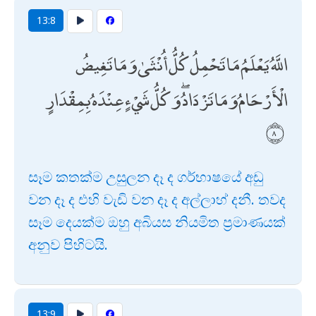
13:8
اللَّهُ يَعْلَمُ مَا تَحْمِلُ كُلُّ أُنْثَىٰ وَمَا تَغِيضُ
الْأَرْحَامُ وَمَا تَزْدَادُ ۖ وَكُلُّ شَيْءٍ عِنْدَهُ بِمِقْدَارٍ
සෑම කතක්ම උසුලන දෑ ද ගර්භාෂයේ අඩු
වන දෑ ද එහි වැඩි වන දෑ ද අල්ලාහ් දනී. තවද
සෑම දෙයක්ම ඔහු අබියස නියමිත ප්‍රමාණයක්
අනුව පිහිටයි.
13:9