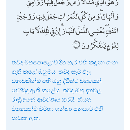
وَهُوَ الَّذِي مَدَّ الْأَرْضَ وَجَعَلَ فِيهَا رَوَاسِيَ
وَأَنْهَارًا ۖ وَمِنْ كُلِّ الثَّمَرَاتِ جَعَلَ فِيهَا زَوْجَيْنِ
اثْنَيْنِ ۖ يُغْشِي اللَّيْلَ النَّهَارَ ۚ إِنَّ فِي ذَٰلِكَ لَآيَاتٍ
لِقَوْمٍ يَتَفَكَّرُونَ
තවද මහපොළොව දිග හැර එහි කඳු හා ගංගා
ඇති කළේ ඔහුමය. තවද සෑම ඵල
වගාවකින්ම එහි ඔහු ද්විත්ව වශයෙන්
ජෝඩුද ඇති කළේය. තවද ඔහු දහවල
රාත්‍රියෙන් ආවරණය කරයි. නියත
වශයෙන්ම වටහා ගන්නා ජනයාට එහි
සාධක ඇත.