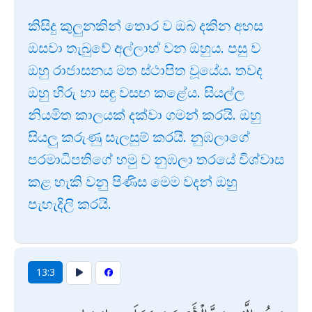
කිසිදු කුලුනකින් තොර ව ඔබ දකින අහස
ඔසවා තැබුවේ අල්ලාහ් වන ඔහුය. පසු ව
ඔහු රාජාසනය මත ස්ථාපිත වූයේය. තවද
ඔහු හිරු හා සඳු වසඟ කළේය. සියල්ල
නියමිත කාලයක් දක්වා ගමන් කරයි. ඔහු
සියලු කරුණු සැලසුම් කරයි. නුඹලාගේ
පරමාධිපතිගේ හමු ව නුඹලා තරයේ විශ්වාස
කළ හැකි වනු පිණිස මෙම වදන් ඔහු
පැහැදිලි කරයි.
13:3