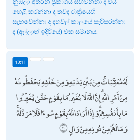
නුඹලා අතරින් ප්‍රකාශය සඟවන්නා ද එය
හෙළි කරන්නා ද තවද රාත්‍රියෙහි
සැඟවෙන්නා ද දහවල් කාලයේ සැරිසරන්නා
ද (අල්ලාහ් ඉදිරියේ) එක සමානය.
13:11
لَهُ مُعَقِّبَاتٌ مِنْ بَيْنِ يَدَيْهِ وَمِنْ خَلْفِهِ يَحْفَظُونَهُ
مِنْ أَمْرِ اللَّهِ ۗ إِنَّ اللَّهَ لَا يُغَيِّرُ مَا بِقَوْمٍ حَتَّىٰ يُغَيِّرُوا
مَا بِأَنْفُسِهِمْ ۗ وَإِذَا أَرَادَ اللَّهُ بِقَوْمٍ سُوءًا فَلَا مَرَدَّ لَهُ ۚ
وَمَا لَهُمْ مِنْ دُونِهِ مِنْ وَالٍ