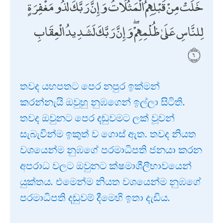
خَلَتْ مِنْ قَبْلِهِمُ الْمَثُلَاتُ ۗ وَإِنَّ رَبَّكَ لَذُو مَغْفِرَةٍ
لِلنَّاسِ عَلَىٰ ظُلْمِهِمْ ۖ وَإِنَّ رَبَّكَ لَشَدِيدُ الْعِقَابِ
තවද යහපතට පෙර නපුර ඉක්මන්
කරන්නැයි ඔවුහු නුඹගෙන් ඉල්ලා සිටිති.
තවද ඔවුනට පෙර දඬුවමට ලක් වූවන්
සැබැවින්ම ඉකුත් ව ගොස් ඇත. තවද නියත
වශයෙන්ම නුඹගේ පරමාධිපති ජනයා කරන
අපරාධ වලට ඔවුනට ක්ෂමාශීලීභාවයෙන්
යුක්තය. එමෙන්ම නියත වශයෙන්ම නුඹගේ
පරමාධිපති දඬුවම් දීමෙහි ඉතා දැඩිය.