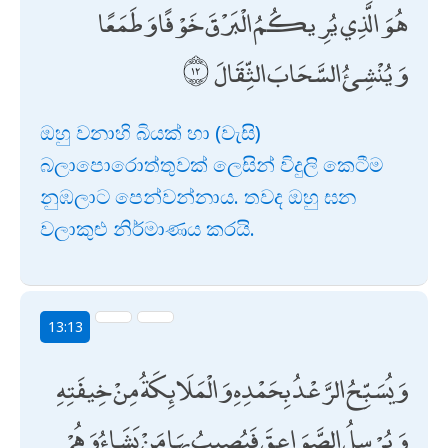
هُوَ الَّذِي يُرِيكُمُ الْبَرْقَ خَوْفًا وَطَمَعًا
وَيُنْشِئُ السَّحَابَ الثِّقَالَ
ඔහු වනාහි බියක් හා (වැසි)
බලාපොරොත්තුවක් ලෙසින් විදුලි කෙටීම
නුඹලාට පෙන්වන්නාය. තවද ඔහු ඝන
වලාකුළු නිර්මාණය කරයි.
13:13
وَيُسَبِّحُ الرَّعْدُ بِحَمْدِهِ وَالْمَلَائِكَةُ مِنْ خِيفَتِهِ
وَيُرْسِلُ الصَّوَاعِقَ فَيُصِيبُ بِهَا مَنْ يَشَاءُ وَهُمْ