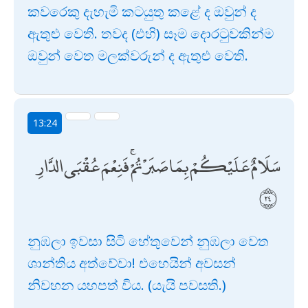
කවරෙකු දැහැමි කටයුතු කළේ ද ඔවුන් ද
ඇතුළු වෙති. තවද (එහි) සෑම දොරටුවකින්ම
ඔවුන් වෙත මලක්වරුන් ද ඇතුළු වෙති.
13:24
سَلَامٌ عَلَيْكُمْ بِمَا صَبَرْتُمْ ۚ فَنِعْمَ عُقْبَى الدَّارِ
නුඹලා ඉවසා සිටි හේතුවෙන් නුඹලා වෙත
ශාන්තිය අත්වේවා! එහෙයින් අවසන්
නිවහන යහපත් විය. (යැයි පවසති.)