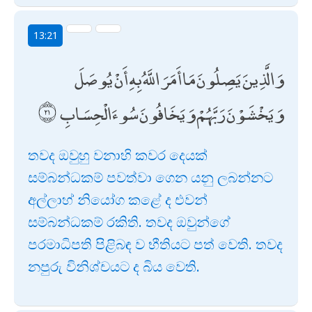
13:21
وَالَّذِينَ يَصِلُونَ مَا أَمَرَ اللَّهُ بِهِ أَنْ يُوصَلَ
وَيَخْشَوْنَ رَبَّهُمْ وَيَخَافُونَ سُوءَ الْحِسَابِ
තවද ඔවුහු වනාහි කවර දෙයක්
සම්බන්ධකම් පවත්වා ගෙන යනු ලබන්නට
අල්ලාහ් නියෝග කළේ ද එවන්
සම්බන්ධකම් රකිති. තවද ඔවුන්ගේ
පරමාධිපති පිළිබඳ ව භීතියට පත් වෙති. තවද
නපුරු විනිශ්චයට ද බිය වෙති.