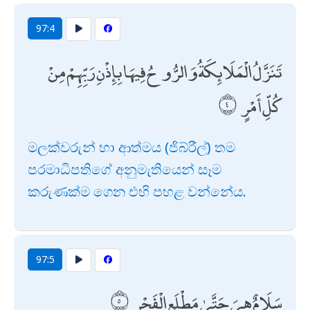
97:4
تَنَزَّلُ الْمَلَائِكَةُ وَالرُّوحُ فِيهَا بِإِذْنِ رَبِّهِمْ مِنْ
كُلِّ أَمْرٍ
මලක්වරුන් හා ආත්මය (ජිබ්රීල්) තම
පරමාධිපතිගේ අනුමැතියෙන් සෑම
කරුණක්ම ගෙන එහි පහළ වන්නේය.
97:5
سَلَامٌ هِيَ حَتَّىٰ مَطْلَعِ الْفَجْرِ