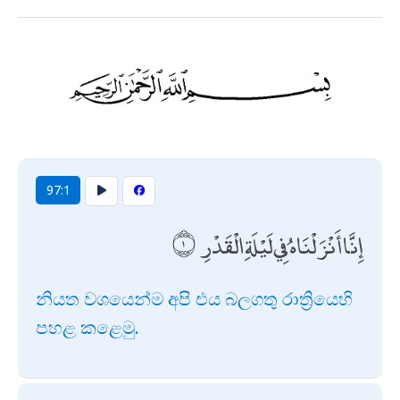
97:1
إِنَّا أَنْزَلْنَاهُ فِي لَيْلَةِ الْقَدْرِ
නියත වශයෙන්ම අපි එය බලගතු රාත්‍රියෙහි
පහළ කළෙමු.