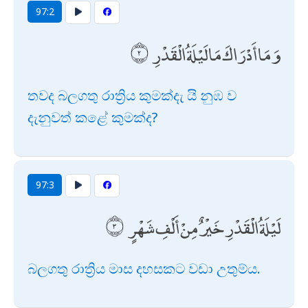
97:2
وَمَا أَدْرَاكَ مَا لَيْلَةُ الْقَدْرِ
තවද බලගතු රාත්‍රිය කුමක්දැ යි නුඹ ව
දැනුවත් කළේ කුමක්ද?
97:3
لَيْلَةُ الْقَدْرِ خَيْرٌ مِنْ أَلْفِ شَهْرٍ
බලගතු රාත්‍රිය මාස දහසකට වඩා උතුම්ය.