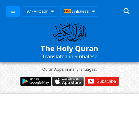
97 - Al-Qadr
Sinhalese
The Holy Quran
Translated in Sinhalese
Quran Apps in many lanuages: