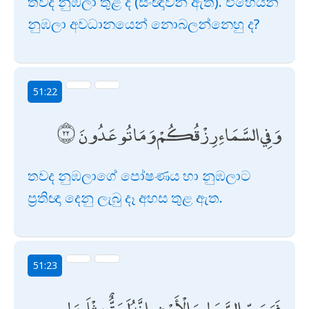
තවද නුඹලා තුළ ද (සංඥාවන් ඇත). එහෙයින්
නුඹලා අවධානයෙන් නොබලන්නෙහු ද?
51:22
وَفِي السَّمَاءِ رِزْقُكُمْ وَمَا تُوعَدُونَ
තවද නුඹලාගේ පෝෂණය හා නුඹලාට
ප්‍රතිඥා දෙනු ලැබු දෑ අහස තුළ ඇත.
51:23
فَوَرَبِّ السَّمَاءِ وَالْأَرْضِ إِنَّهُ لَحَقٌّ مِثْلَ مَا