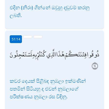
එදින (නිරා) ගින්නේ ඔවුහු දඬුවම් කරනු
ලබති.
51:14
ذُوقُوا فِتْنَتَكُمْ هَٰذَا الَّذِي كُنْتُمْ بِهِ تَسْتَعْجِلُونَ
කවර දෙයක් පිළිබඳ නුඹලා ඉක්මණින්
පතමින් සිටියහු ද එවන් නුඹලාගේ
පරීක්ෂණය නුඹලා රස විඳිනු.