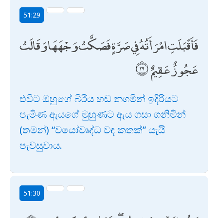
51:29
فَأَقْبَلَتِ امْرَأَتُهُ فِي صَرَّةٍ فَصَكَّتْ وَجْهَهَا وَقَالَتْ
عَجُوزٌ عَقِيمٌ
එවිට ඔහුගේ බිරිය හඬ නගමින් ඉදිරියට
පැමිණ ඇයගේ මුහුණට ඇය ගසා ගනිමින්
(තමන්) “වයෝවෘද්ධ වඳ කතක්” යැයි
පැවසුවාය.
51:30