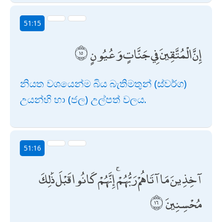
51:15
إِنَّ الْمُتَّقِينَ فِي جَنَّاتٍ وَعُيُونٍ
නියත වශයෙන්ම බිය බැතිමතුන් (ස්වර්ග)
උයන්හි හා (ජල) උල්පත් වලය.
51:16
آخِذِينَ مَا آتَاهُمْ رَبُّهُمْ ۚ إِنَّهُمْ كَانُوا قَبْلَ ذَٰلِكَ
مُحْسِنِينَ