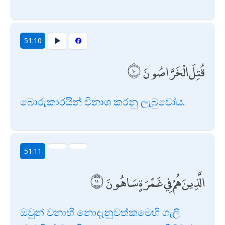
51:10
قُتِلَ الْخَرَّاصُونَ
බොරුකාරයින් විනාශ කරනු ලැබුවෝය.
51:11
الَّذِينَ هُمْ فِي غَمْرَةٍ سَاهُونَ
ඔවුන් වනාහි නොදැනුවත්කමෙහි ගැලි