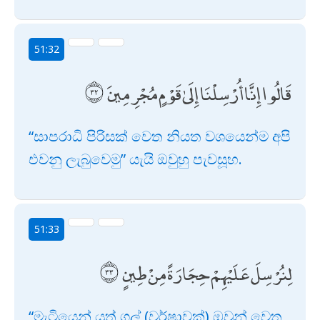
51:32
قَالُوا إِنَّا أُرْسِلْنَا إِلَىٰ قَوْمٍ مُجْرِمِينَ
“සාපරාධි පිරිසක් වෙත නියත වශයෙන්ම අපි
එවනු ලැබුවෙමු” යැයි ඔවුහු පැවසූහ.
51:33
لِنُرْسِلَ عَلَيْهِمْ حِجَارَةً مِنْ طِينٍ
“මැටියෙන් යුත් ගල් (වර්ෂාවක්) ඔවුන් වෙත