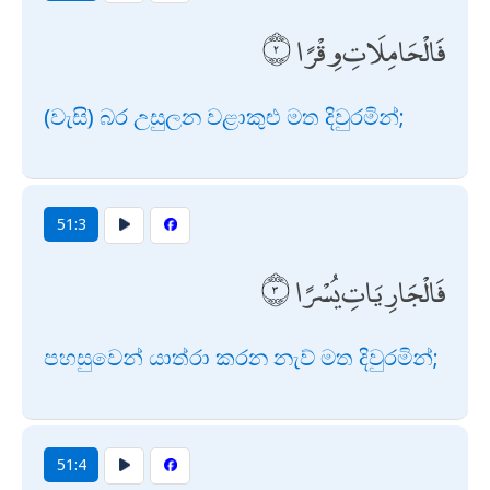
فَالْحَامِلَاتِ وِقْرًا
(වැසි) බර උසුලන වළාකුළු මත දිවුරමින්;
51:3
فَالْجَارِيَاتِ يُسْرًا
පහසුවෙන් යාත්රා කරන නැව් මත දිවුරමින්;
51:4