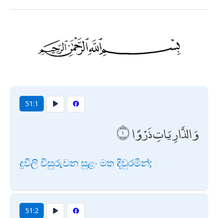
51:1
وَالذَّارِيَاتِ ذَرْوًا
දූවිලි විසුරුවන සුළං මත දිවුරමින්;
51:2