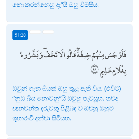
නොකරන්නෙහු දැ”යි ඔහු විමසීය.
51:28
فَأَوْجَسَ مِنْهُمْ خِيفَةً ۖ قَالُوا لَا تَخَفْ ۖ وَبَشَّرُوهُ
بِغُلَامٍ عَلِيمٍ
ඔවුන් ගැන බියක් ඔහු තුළ ඇති විය. (එවිට)
“නුඹ බිය නොවනු”යි ඔවුහු පැවසූහ. තවද
ඥානවන්ත දරුවකු පිළිබඳ ව ඔවුහු ඔහුට
ශුභාරංචි දන්වා සිටියහ.