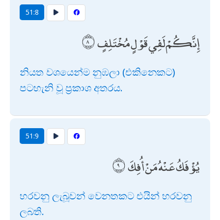
51:8
إِنَّكُمْ لَفِي قَوْلٍ مُخْتَلِفٍ
නියත වශයෙන්ම නුඹලා (එකිනෙකට)
පටහැනි වූ ප්‍රකාශ අතරය.
51:9
يُؤْفَكُ عَنْهُ مَنْ أُفِكَ
හරවනු ලැබූවන් වෙනතකට එයින් හරවනු
ලබති.