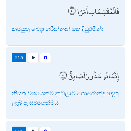
فَالْمُقَسِّمَاتِ أَمْرًا
කටයුතු බෙදා හරින්නන් මත දිවුරමින්;
51:5
إِنَّمَا تُوعَدُونَ لَصَادِقٌ
නියත වශයෙන්ම නුඹලාට පොරොන්දු දෙනු
ලැබූ දෑ සත්‍යයක්මය.