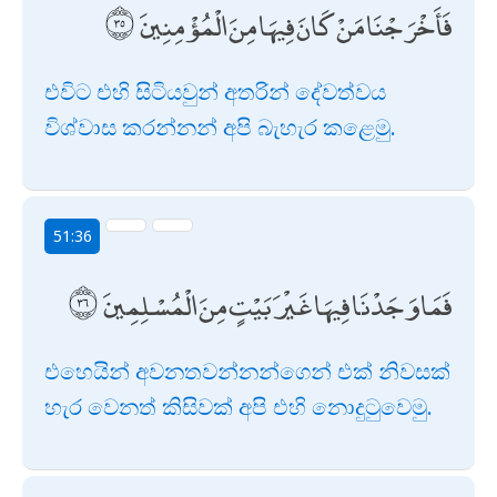
فَأَخْرَجْنَا مَنْ كَانَ فِيهَا مِنَ الْمُؤْمِنِينَ
එවිට එහි සිටියවුන් අතරින් දේවත්වය
විශ්වාස කරන්නන් අපි බැහැර කළෙමු.
51:36
فَمَا وَجَدْنَا فِيهَا غَيْرَ بَيْتٍ مِنَ الْمُسْلِمِينَ
එහෙයින් අවනතවන්නන්ගෙන් එක් නිවසක්
හැර වෙනත් කිසිවක් අපි එහි නොදුටුවෙමු.