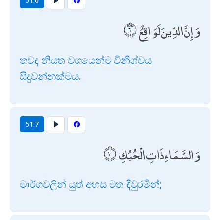
51:6
وَإِنَّ الدِّينَ لَوَاقِعٌ
තවද නියත වශයෙන්ම විනිශ්චය
සිදුවන්නක්මය.
51:7
وَالسَّمَاءِ ذَاتِ الْحُبُكِ
මාර්ගවලින් යුත් අහස මත දිවුරමින්;