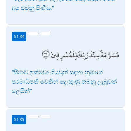
අප එවනු පිණිස.”
51:34
مُسَوَّمَةً عِنْدَ رَبِّكَ لِلْمُسْرِفِينَ
“සීමාව ඉක්මවා ගියවුන් සඳහා නුඹගේ
පරමාධිපති වෙතින් සලකුණු තබනු ලැබූවක්
ලෙසින්”
51:35