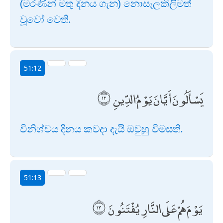
(මරණින් මතු දිනය ගැන) නොසැලකිලිමත්
වූවෝ වෙති.
51:12
يَسْأَلُونَ أَيَّانَ يَوْمُ الدِّينِ
විනිශ්චය දිනය කවදා දැයි ඔවුහු විමසති.
51:13
يَوْمَ هُمْ عَلَى النَّارِ يُفْتَنُونَ