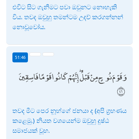
එවිට සිට ගැනීමට පවා ඔවුනට නොහැකි
විය. තවද ඔවුහු තමන්ටම උදව් කරගන්නන්
නොවූවෝය.
51:46
وَقَوْمَ نُوحٍ مِنْ قَبْلُ ۖ إِنَّهُمْ كَانُوا قَوْمًا فَاسِقِينَ
තවද මීට පෙර නූහ්ගේ ජනයා ද (අපි ග්‍රහණය
කළෙමු.) නියත වශයෙන්ම ඔවුහු දුෂ්ඨ
සමාජයක් වූහ.