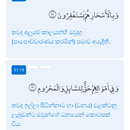
وَبِالْأَسْحَارِ هُمْ يَسْتَغْفِرُونَ
තවද අලුයම් කාලයන්හි ඔවුහු
(පාපොච්චාරණය කරමින්) සමාව අයැදිති.
51:19
وَفِي أَمْوَالِهِمْ حَقٌّ لِلسَّائِلِ وَالْمَحْرُومِ
තවද ඉල්ලා සිටින්නාට හා (ධනය) වළක්වනු
ලැබූවන්ට ඔවුන්ගේ ධනයෙන් කොටසක්
විය.