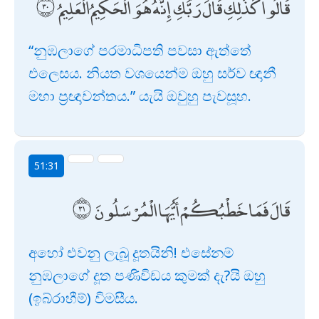
قَالُوا كَذَٰلِكِ قَالَ رَبُّكِ ۖ إِنَّهُ هُوَ الْحَكِيمُ الْعَلِيمُ
“නුඹලාගේ පරමාධිපති පවසා ඇත්තේ
එලෙසය. නියත වශයෙන්ම ඔහු සර්ව ඥානී
මහා ප්‍රඥාවන්තය.” යැයි ඔවුහු පැවසූහ.
51:31
قَالَ فَمَا خَطْبُكُمْ أَيُّهَا الْمُرْسَلُونَ
අහෝ එවනු ලැබූ දූතයිනි! එසේනම්
නුඹලාගේ දූත පණිවිඩය කුමක් දැ?යි ඔහු
(ඉබ්රාහීම්) විමසීය.