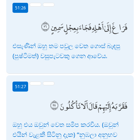
51:26
فَرَاغَ إِلَىٰ أَهْلِهِ فَجَاءَ بِعِجْلٍ سَمِينٍ
එසැණින් ඔහු තම පවුල වෙත ගොස් බැඳපු
(පුෂ්ටිමත්) වසුපැටවකු ගෙන ආවේය.
51:27
فَقَرَّبَهُ إِلَيْهِمْ قَالَ أَلَا تَأْكُلُونَ
ඔහු එය ඔවුන් වෙත සමීප කරවීය. (ඔවුන්
එයින් වැළකී සිටිනු දැක) “නුඹලා අනුභව