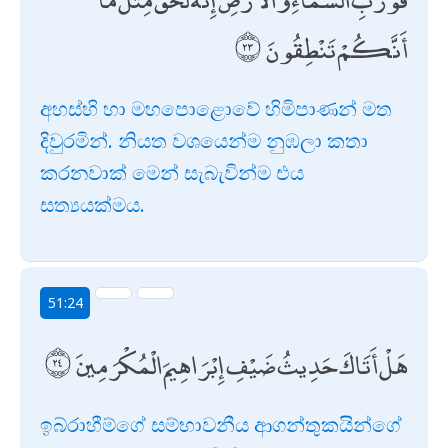
أَنَّكُمْ تَنْطِقُونَ
අහස්හි හා මහපොළොවේ හිමිපාණන් මත
දිවුරමින්. නියත වශයෙන්ම නුඹලා කතා
කරනවාක් මෙන් සැබැවින්ම එය
සත්‍යයක්මය.
51:24
هَلْ أَتَاكَ حَدِيثُ ضَيْفِ إِبْرَاهِيمَ الْمُكْرَمِينَ
ඉබ්රාහීම්ගේ සම්භාවනීය ආගන්තුකයින්ගේ