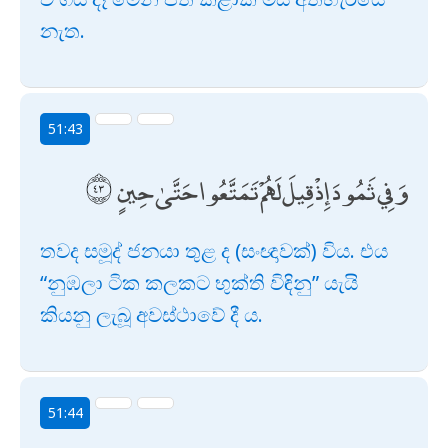
නැත.
51:43
وَفِي ثَمُودَ إِذْ قِيلَ لَهُمْ تَمَتَّعُوا حَتَّىٰ حِينٍ
තවද සමූද් ජනයා තුළ ද (සංඥාවක්) විය. එය
“නුඹලා ටික කලකට භුක්ති විඳිනු” යැයි
කියනු ලැබූ අවස්ථාවේ දී ය.
51:44