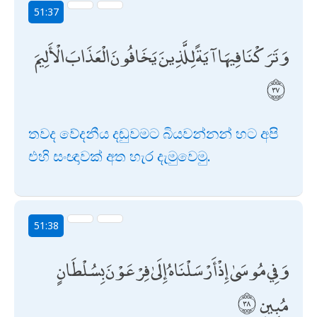
51:37
وَتَرَكْنَا فِيهَا آيَةً لِلَّذِينَ يَخَافُونَ الْعَذَابَ الْأَلِيمَ
තවද වේදනීය දඬුවමට බියවන්නන් හට අපි
එහි සංඥාවක් අත හැර දැමුවෙමු.
51:38
وَفِي مُوسَىٰ إِذْ أَرْسَلْنَاهُ إِلَىٰ فِرْعَوْنَ بِسُلْطَانٍ
مُبِينٍ