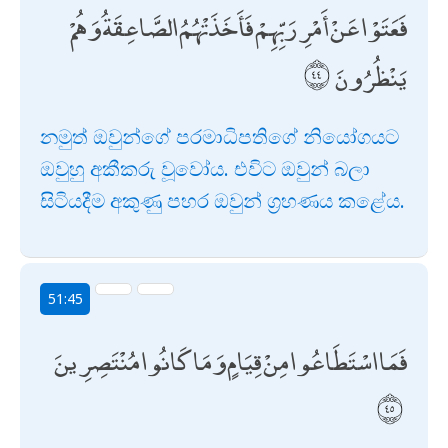
فَعَتَوْا عَنْ أَمْرِ رَبِّهِمْ فَأَخَذَتْهُمُ الصَّاعِقَةُ وَهُمْ
يَنْظُرُونَ
නමුත් ඔවුන්ගේ පරමාධිපතිගේ නියෝගයට
ඔවුහු අකීකරු වූවෝය. එවිට ඔවුන් බලා
සිටියදීම අකුණු පහර ඔවුන් ග්‍රහණය කළේය.
51:45
فَمَا اسْتَطَاعُوا مِنْ قِيَامٍ وَمَا كَانُوا مُنْتَصِرِينَ