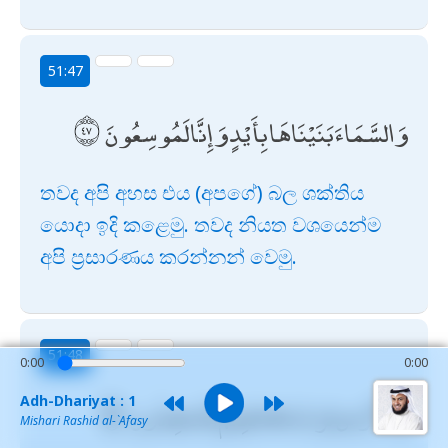
51:47
وَالسَّمَاءَ بَنَيْنَاهَا بِأَيْدٍ وَإِنَّا لَمُوسِعُونَ
තවද අපි අහස එය (අපගේ) බල ශක්තිය
යොදා ඉදි කළෙමු. තවද නියත වශයෙන්ම
අපි ප්‍රසාරණය කරන්නන් වෙමු.
51:48
0:00
0:00
وَالْأَرْضَ فَرَشْنَاهَا فَنِعْمَ الْمَاهِدُونَ
Adh-Dhariyat : 1
Mishari Rashid al-`Afasy