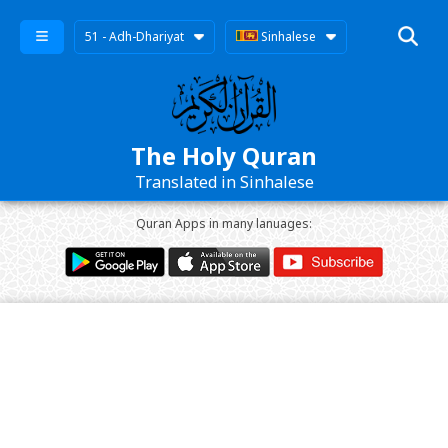
51 - Adh-Dhariyat
Sinhalese
The Holy Quran
Translated in Sinhalese
Quran Apps in many lanuages: