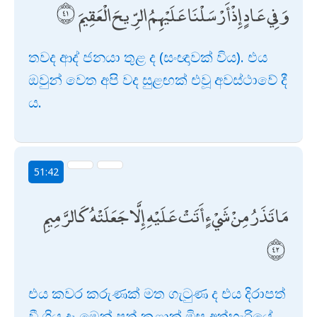
وَفِي عَادٍ إِذْ أَرْسَلْنَا عَلَيْهِمُ الرِّيحَ الْعَقِيمَ
තවද ආද් ජනයා තුළ ද (සංඥාවක් විය). එය
ඔවුන් වෙත අපි වද සුළඟක් එවූ අවස්ථාවේ දී
ය.
51:42
مَا تَذَرُ مِنْ شَيْءٍ أَتَتْ عَلَيْهِ إِلَّا جَعَلَتْهُ كَالرَّمِيمِ
එය කවර කරුණක් මත ගැටුණ ද එය දිරාපත්
වී ගිය දෑ මෙන් පත් කළාක් මිස අත්හැරියේ