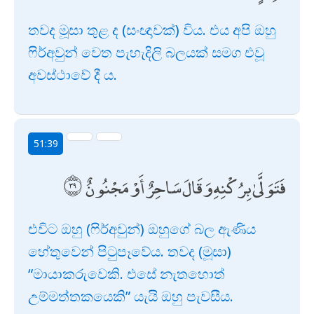
තවද මූසා තුළ ද (සංඥාවක්) විය. එය අපි ඔහු
ෆිර්අවුන් වෙත පැහැදිලි බලයක් සමග එවූ
අවස්ථාවේ දී ය.
51:39
فَتَوَلَّىٰ بِرُكْنِهِ وَقَالَ سَاحِرٌ أَوْ مَجْنُونٌ
එවිට ඔහු (ෆිර්අවුන්) ඔහුගේ බල ඇණිය
හේතුවෙන් පිටුපෑවේය. තවද (මූසා)
“මායාකරුවෙකි. එසේ නැතහොත්
උම්මත්තකයෙකි” යැයි ඔහු පැවසීය.