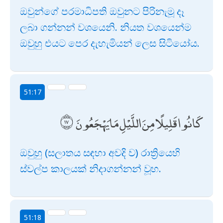
ඔවුන්ගේ පරමාධිපති ඔවුනට පිරිනැමූ දෑ
ලබා ගන්නන් වශයෙනි. නියත වශයෙන්ම
ඔවුහු එයට පෙර දැහැමියන් ලෙස සිටියෝය.
51:17
كَانُوا قَلِيلًا مِنَ اللَّيْلِ مَا يَهْجَعُونَ
ඔවුහු (සලාතය සඳහා අවදි ව) රාත්‍රියෙහි
ස්වල්ප කාලයක් නිදාගන්නන් වූහ.
51:18