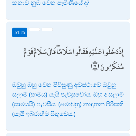
කතාව නුඹ වෙත පැමිණියේ ද?
51:25
إِذْ دَخَلُوا عَلَيْهِ فَقَالُوا سَلَامًا ۖ قَالَ سَلَامٌ قَوْمٌ
مُنْكَرُونَ
ඔවුහු ඔහු වෙත පිවිසුණු අවස්ථාවේ ඔවුහු
සලාම් (සාමය) යැයි පැවසුවෝය. ඔහු ද සලාම්
(සාමයයි) පැවසීය. (මොවුහු) නාඳුනන පිරිසකි
(යැයි ඉබ්රාහීම් සිතුවේය.)