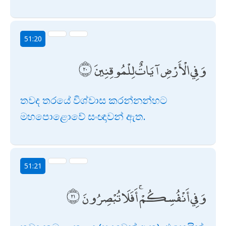
51:20
وَفِي الْأَرْضِ آيَاتٌ لِلْمُوقِنِينَ
තවද තරයේ විශ්වාස කරන්නන්හට
මහපොළොවේ සංඥාවන් ඇත.
51:21
وَفِي أَنْفُسِكُمْ ۚ أَفَلَا تُبْصِرُونَ