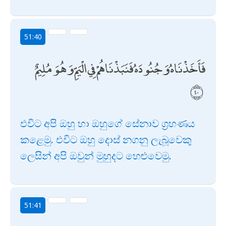
51:40
فَأَخَذْنَاهُ وَجُنُودَهُ فَنَبَذْنَاهُمْ فِي الْيَمِّ وَهُوَ مُلِيمٌ
එවිට අපි ඔහු හා ඔහුගේ සේනාව ග්‍රහණය
කළෙමු. එවිට ඔහු දොස් නගනු ලැබූවෙකු
ලෙසින් අපි ඔවුන් මුහුදට හෙළුවෙමු.
51:41