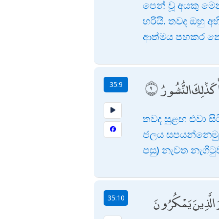
පෙන් වූ අයකු ම
හරියි. තවද ඔහු 
ආත්මය පහකර නොයව
 ۚ كَذَٰلِكَ النُّشُورُ
35:9
තවද සුළඟ එවා සිට
ජලය සපයන්නෙමු.
පසු) නැවත නැගිට
 ۚ وَالَّذِينَ يَمْكُرُونَ
35:10