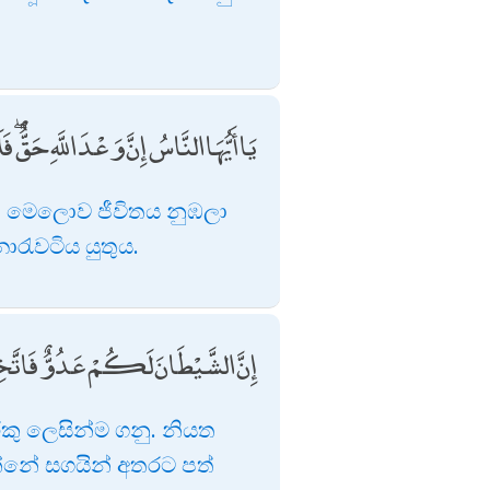
يَا أَيُّهَا النَّاسُ إِنَّ وَعْدَ اللَّهِ حَقٌّ 
න් මෙලොව ජීවිතය නුඹලා
ොරැවටිය යුතුය.
إِنَّ الشَّيْطَانَ لَكُمْ عَدُوٌّ فَاتَّخِ
කු ලෙසින්ම ගනු. නියත
්නේ සගයින් අතරට පත්