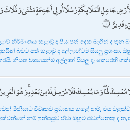
الْأَرْضِ جَاعِلِ الْمَلَائِكَةِ رُسُلًا أُولِي أَجْنِحَةٍ مَثْنَىٰ وَثُلَاثَ وَ
َيْءٍ قَدِيرٌ
නිර්මාණය කළාවූ ද පියාපත් දෙක බැගින් ද තුන බැගි
ූතයින් බවට පත් කළාවූ ද අල්ලාහ්ටම සියලු ප්‍රශංසා. 
 කරයි. නියත වශයෙන්ම අල්ලාහ් සියලු දෑ කෙරෙහි ශක
لَا مُمْسِكَ لَهَا ۖ وَمَا يُمْسِكْ فَلَا مُرْسِلَ لَهُ مِنْ بَعْدِهِ ۚ وَهُوَ الْعَزِيز
ාවෙන් මිනිසාට විවෘතව ප්‍රධානය කළේ නම්, එය වළක්
ළක්වන්නේ නම් ඉන්පසුව ඒවා ඔහුට එවන්නෙකු ද නැත