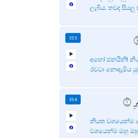
ලැබීය. තවද සියල
35:5
අහෝ ජනයිනි! නිය
රවටා නොදැමිය යුත
رِ
35:6
නියත වශයෙන්ම ෂෙ
වශයෙන්ම ඔහු ඔහ