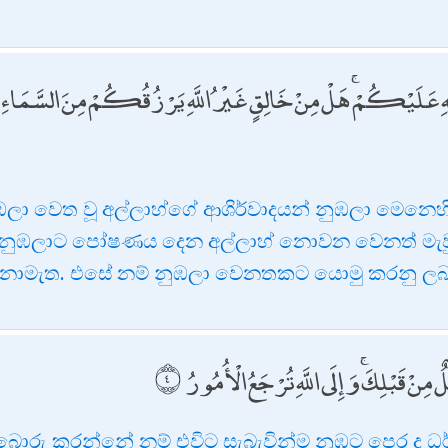
ّهِ عَلَيْكُمْ ۚ هَلْ مِنْ خَالِقٍ غَيْرُ اللَّهِ يَرْزُقُكُمْ مِنَ السَّمَاءِ وَالْأَ
ලා වෙත වූ අල්ලාහ්ගේ ආශිර්වාදයන් නුඹලා මෙනෙහි
ඹලාට පෝෂණය දෙන අල්ලාහ් නොවන වෙනත් මැවුම්
 නොමැත. එසේ නම් නුඹලා වෙනතකට යොමු කරනු ල
نْ قَبْلِكَ ۚ وَإِلَى اللَّهِ تُرْجَعُ الْأُمُورُ
බොරු කරන්නේ නම් එවිට සැබැවින්ම නුඹට පෙර ද ධර