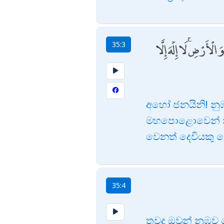
رْضِ ۚ لَا إِلَٰهَ إِلَّا
35:3
අහෝ ජනයිනි! නුඹ
මහපොළොවෙන් නු
වෙනත් දෙවියකු
35:4
තවද ඔවුන් නුඹව 