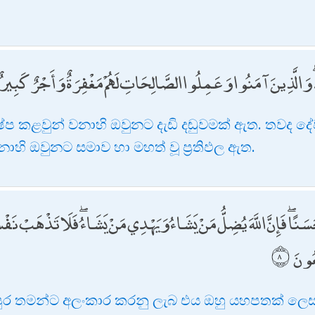
 وَالَّذِينَ آمَنُوا وَعَمِلُوا الصَّالِحَاتِ لَهُمْ مَغْفِرَةٌ وَأَجْرٌ كَبِيرٌ
්ෂේප කළවුන් වනාහි ඔවුනට දැඩි දඬුවමක් ඇත. තවද 
ාහි ඔවුනට සමාව හා මහත් වූ ප්‍රතිඵල ඇත.
سَنًا ۖ فَإِنَّ اللَّهَ يُضِلُّ مَنْ يَشَاءُ وَيَهْدِي مَنْ يَشَاءُ ۖ فَلَا تَذْهَبْ نَ
عُونَ
 නපුර තමන්ට අලංකාර කරනු ලැබ එය ඔහු යහපතක් ලෙස