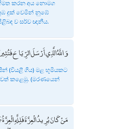
් අභිමත කරන අය නොමග
ඹ දුක් වෙමින් නුඹේ
ිබඳ ව සර්ව ඥානීය.
وَاللَّهُ الَّذِي أَرْسَلَ الرِّيَاحَ فَتُثِيرُ
ින් (වියළී ගිය) මළ භූමියකට
ණවත් කළෙමු. (මරණයෙන්
مَنْ كَانَ يُرِيدُ الْعِزَّةَ فَلِلَّهِ الْعِزَ