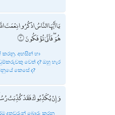
يَا أَيُّهَا النَّاسُ اذْكُرُوا نِعْمَتَ اللَ
هُوَ ۖ فَأَنَّىٰ تُؤْفَكُونَ
 කරනු. අහසින් හා
කරුවකු වෙත් ද? ඔහු හැර
බනුයේ කෙසේ ද?
وَإِنْ يُكَذِّبُوكَ فَقَدْ كُذِّبَتْ رُسُلٌ مِ
්ම දූතවරුන් බොරු කරනු