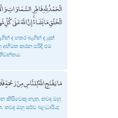
الْحَمْدُ لِلَّهِ فَاطِرِ السَّمَاوَاتِ وَ
الْخَلْقِ مَا يَشَاءُ ۚ إِنَّ اللَّهَ عَلَىٰ كُلِّ ش
න් ද හතර බැගින් ද යුත්
ඔහු අභිමත කරන පරිදි එම
්තිවන්තය.
مَا يَفْتَحِ اللَّهُ لِلنَّاسِ مِنْ رَحْمَةٍ فَ
වන කිසිවෙකු නැත. තවද ඔහු
. තවද ඔහු සර්ව බලධාරිය;