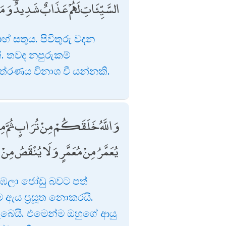
السَّيِّئَاتِ لَهُمْ عَذَابٌ شَدِيدٌ ۖ وَمَ
 සතුය. පිවිතුරු වදන
. තවද නපුරුකම්
ත්රණය විනාශ වී යන්නකි.
وَاللَّهُ خَلَقَكُمْ مِنْ تُرَابٍ ثُمَّ مِنْ
يُعَمَّرُ مِنْ مُعَمَّرٍ وَلَا يُنْقَصُ مِنْ عُمُ
 නුඹලා ජෝඩු බවට පත්
ඇය ප්‍රසූත නොකරයි.
බෙයි. එමෙන්ම ඔහුගේ ආයු