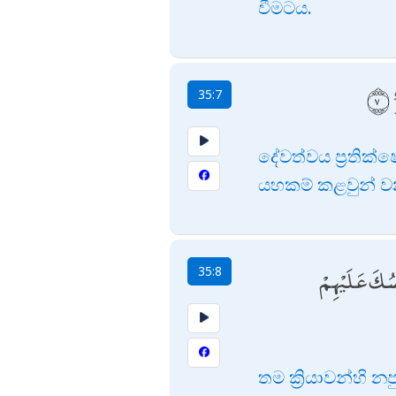
වීමටය.
35:7
දේවත්වය ප්‍රතික
යහකම් කළවුන් වන
فْسُكَ عَلَيْهِمْ
35:8
තම ක්‍රියාවන්හි