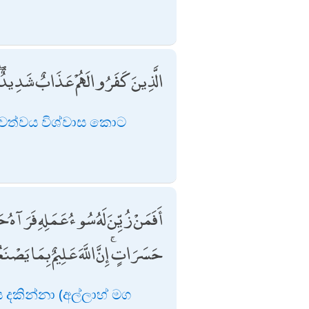
الَّذِينَ كَفَرُوا لَهُمْ عَذَابٌ شَدِيدٌ ۖ
දේවත්වය විශ්වාස කොට
أَفَمَنْ زُيِّنَ لَهُ سُوءُ عَمَلِهِ فَرَآهُ حَ
حَسَرَاتٍ ۚ إِنَّ اللَّهَ عَلِيمٌ بِمَا يَصْنَ
 දකින්නා (අල්ලාහ් මග