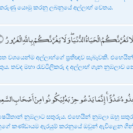
ු කරුණු යොමු කරනු ලබනුයේ අල්ලාහ් වෙතය.
ۖ فَلَا تَغُرَّنَّكُمُ الْحَيَاةُ الدُّنْيَا ۖ وَلَا يَغُرَّنَّكُمْ بِاللَّهِ الْغَرُورُ
ත වශයෙන්ම අල්ලාහ්ගේ ප්‍රතිඥාව සැබෑවකි. එහෙයි
ුය. තවද මහා රැවටිලිකරු ද අල්ලාහ් ගැන නුඹලාව න
ذُوهُ عَدُوًّا ۚ إِنَّمَا يَدْعُو حِزْبَهُ لِيَكُونُوا مِنْ أَصْحَابِ السَّعِي
යිතාන් නුඹලාට සතුරුය. එහෙයින් නුඹලා ඔහු සතුර
ුගේ කණ්ඩායම ඇරයුම් කරනුයේ ඔවුන් ඇවිළෙන ගින