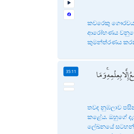
කවරෙකු ගෞරවය අප
ආරෝහණය වනුයේ ඔහ
කුමන්ත්රණය කරන්
لَّا بِعِلْمِهِ ۚ وَمَا
35:11
තවද නුඹලාව පසින්
කළේය. ඔහුගේ දැන
ලේඛනයේ සටහන් ව