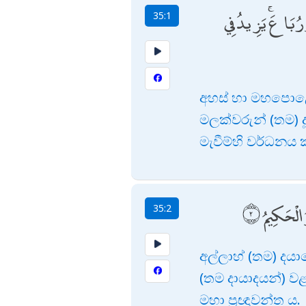
رُبَاعَ ۚ يَزِيدُ فِي
35:1
අහස් හා මහපොළොව 
මලක්වරුන් (තම) ද
මැවීම්හි වර්ධනය
ُ الْحَكِيمُ
35:2
අල්ලාහ් (තම) දය
(තම දායාදයන්) ව
මහා ප්‍රඥාවන්ත ය.