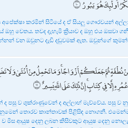
كْرُ أُولَٰئِكَ هُوَ يَبُورُ
ේක්ෂා කරමින් සිටියේ ද ඒ සියලු ගෞරවයන් අල්ලාහ්
ු වෙතය. තවද දැහැමි ක්‍රියාව ද ඔහු එය ඔසවා ගනී
නන් වන ඔවුනට දැඩි දඬුවමක් ඇත. ඔවුන්ගේ කුමන්
 نُطْفَةٍ ثُمَّ جَعَلَكُمْ أَزْوَاجًا ۚ وَمَا تَحْمِلُ مِنْ أُنْثَىٰ وَلَا تَضَعُ إِ
رِهِ إِلَّا فِي كِتَابٍ ۚ إِنَّ ذَٰلِكَ عَلَى اللَّهِ يَسِيرٌ
 ද පසු ව ශුක්රාණුවෙන් ද අල්ලාහ් මැව්වේය. පසු ව
ුමෙන් තොරව කාන්තාවක් පිළිසිඳ නොගනී. එමෙන්ම 
 මිස ආයුෂ දෙනු ලබන කිසිවකුට ආයුෂ දෙනු නොලැ