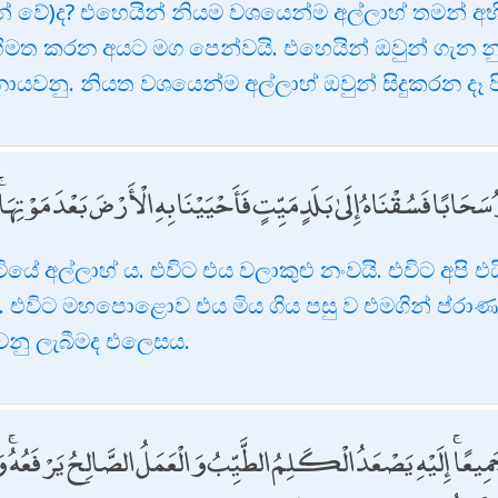
ෙන් වේ)ද? එහෙයින් නියම වශයෙන්ම අල්ලාහ් තමන
අභිමත කරන අයට මග පෙන්වයි. එහෙයින් ඔවුන් ගැන නු
නු. නියත වශයෙන්ම අල්ලාහ් ඔවුන් සිදුකරන දෑ පිළ
 سَحَابًا فَسُقْنَاهُ إِلَىٰ بَلَدٍ مَيِّتٍ فَأَحْيَيْنَا بِهِ الْأَرْضَ بَعْدَ مَوْتِهَا
ියේ අල්ලාහ් ය. එවිට එය වලාකුළු නංවයි. එවිට අපි එය
 එවිට මහපොළොව එය මිය ගිය පසු ව එමගින් ප්රා
ුවනු ලැබීමද එලෙසය.
ّةُ جَمِيعًا ۚ إِلَيْهِ يَصْعَدُ الْكَلِمُ الطَّيِّبُ وَالْعَمَلُ الصَّالِحُ يَرْفَعُهُ