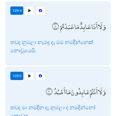
109:4
وَلَا أَنَا عَابِدٌ مَا عَبَدْتُمْ
තවද නුඹලා නැමදූ දෑ මම නමදින්නෙක්
නොවූයෙමි.
109:5
وَلَا أَنْتُمْ عَابِدُونَ مَا أَعْبُدُ
තවද මා නමදින දෑ නුඹලා ද නමදින්නෝ
නොවූහ.