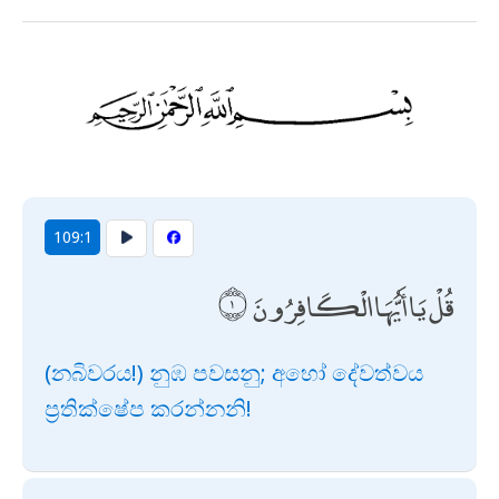
109:1
قُلْ يَا أَيُّهَا الْكَافِرُونَ
(නබිවරය!) නුඹ පවසනු; අහෝ දේවත්වය
ප්‍රතික්ෂේප කරන්නනි!