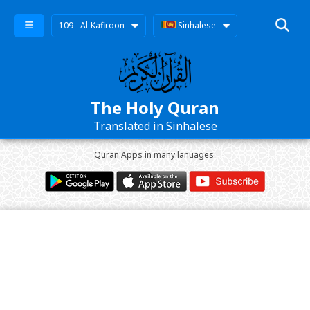
109 - Al-Kafiroon
Sinhalese
The Holy Quran
Translated in Sinhalese
Quran Apps in many lanuages: