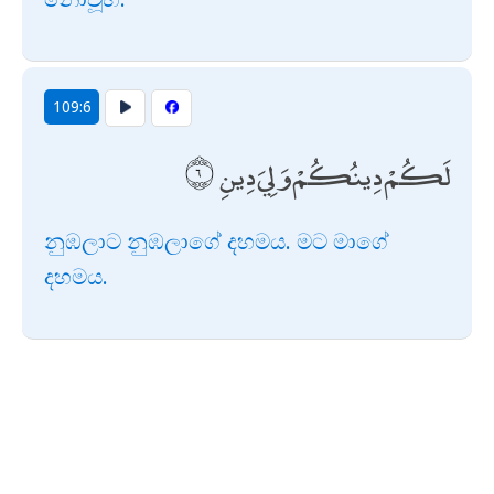
109:6
لَكُمْ دِينُكُمْ وَلِيَ دِينِ
නුඹලාට නුඹලාගේ දහමය. මට මාගේ
දහමය.