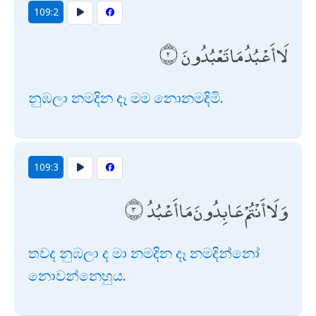
109:2
لَا أَعْبُدُ مَا تَعْبُدُونَ
නුඹලා නමදින දෑ මම නොනමදිමි.
109:3
وَلَا أَنْتُمْ عَابِدُونَ مَا أَعْبُدُ
තවද නුඹලා ද මා නමදින දෑ නමදින්නෝ
නොවන්නෙහුය.