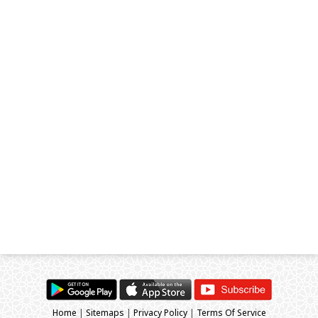
Home
|
Sitemaps
|
Privacy Policy
|
Terms Of Service