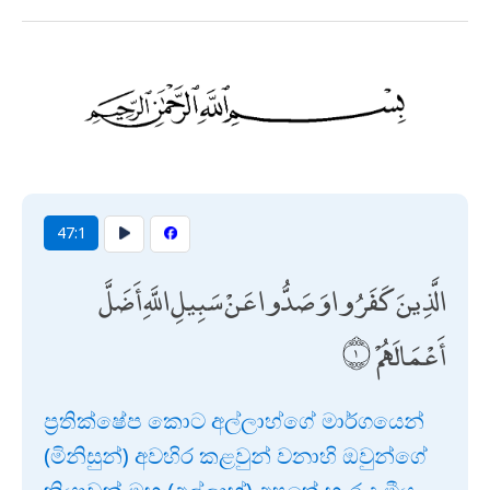
47:1
الَّذِينَ كَفَرُوا وَصَدُّوا عَنْ سَبِيلِ اللَّهِ أَضَلَّ
أَعْمَالَهُمْ
ප්‍රතික්ෂේප කොට අල්ලාහ්ගේ මාර්ගයෙන්
(මිනිසුන්) අවහිර කළවුන් වනාහි ඔවුන්ගේ