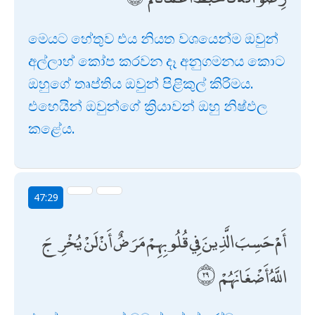
මෙයට හේතුව එය නියත වශයෙන්ම ඔවුන්
අල්ලාහ් කෝප කරවන දෑ අනුගමනය කොට
ඔහුගේ තෘප්තිය ඔවුන් පිළිකුල් කිරිමය.
එහෙයින් ඔවුන්ගේ ක්‍රියාවන් ඔහු නිෂ්ඵල
කළේය.
47:29
أَمْ حَسِبَ الَّذِينَ فِي قُلُوبِهِمْ مَرَضٌ أَنْ لَنْ يُخْرِجَ
اللَّهُ أَضْغَانَهُمْ