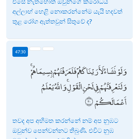
එසේ නැතහොත් ඔවුන්ගේ ක්රෝධය
අල්ලාහ් හෙළි නොකරන්නේම යැයි හදවත්
තුළ රෝග ඇත්තවුන් සිතුවේ ද?
47:30
وَلَوْ نَشَاءُ لَأَرَيْنَاكَهُمْ فَلَعَرَفْتَهُمْ بِسِيمَاهُمْ ۚ
وَلَتَعْرِفَنَّهُمْ فِي لَحْنِ الْقَوْلِ ۚ وَاللَّهُ يَعْلَمُ
أَعْمَالَكُمْ
තවද අප අභිමත කරන්නේ නම් අප නුඹට
ඔවුන්ව පෙන්වන්නට තිබුණි. එවිට නුඹ