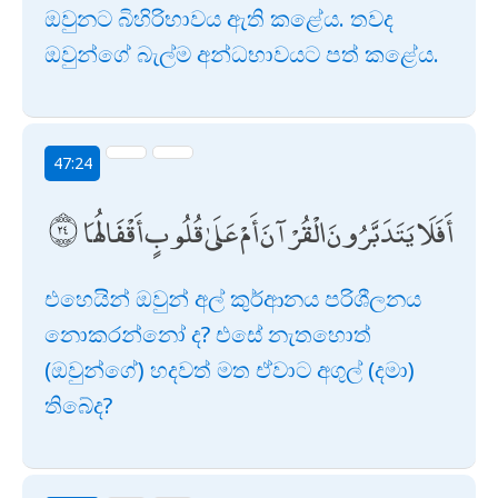
ඔවුනට බිහිරිභාවය ඇති කළේය. තවද
ඔවුන්ගේ බැල්ම අන්ධභාවයට පත් කළේය.
47:24
أَفَلَا يَتَدَبَّرُونَ الْقُرْآنَ أَمْ عَلَىٰ قُلُوبٍ أَقْفَالُهَا
එහෙයින් ඔවුන් අල් කුර්ආනය පරිශීලනය
නොකරන්නෝ ද? එසේ නැතහොත්
(ඔවුන්ගේ) හදවත් මත ඒවාට අගුල් (දමා)
තිබේද?