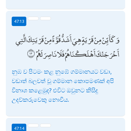
47:13
وَكَأَيِّنْ مِنْ قَرْيَةٍ هِيَ أَشَدُّ قُوَّةً مِنْ قَرْيَتِكَ الَّتِي
أَخْرَجَتْكَ أَهْلَكْنَاهُمْ فَلَا نَاصِرَ لَهُمْ
නුඹ ව පිටමං කළ නුඹේ ගම්මානයට වඩා,
වඩාත් බලවත් වූ ගම්මාන කොපමණක් අපි
විනාශ කළෙමුද? එවිට ඔවුනට කිසිදු
උදව්කරුවෙකු නොවීය.
47:14