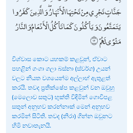
جَنَّاتٍ تَجْرِي مِنْ تَحْتِهَا الْأَنْهَارُ ۖ وَالَّذِينَ كَفَرُوا
يَتَمَتَّعُونَ وَيَأْكُلُونَ كَمَا تَأْكُلُ الْأَنْعَامُ وَالنَّارُ
مَثْوًى لَهُمْ
විශ්වාස කොට යහකම් කළවුන්, ඒවාට
පහළින් ගංගා ගලා බස්නා (ස්වර්ග) උයන්
වලට නියත වශයෙන්ම අල්ලාහ් ඇතුළත්
කරයි. තවද ප්‍රතික්ෂේප කළවුන් වන ඔවුහු
(මෙලොව සතුට) භුක්ති විඳිමින් ගොවිපළ
සතුන් අනුභව කරන්නාක් මෙන් අනුභව
කරමින් සිටිති. තවද (නිරා) ගින්න ඔවුනට
හිමි නවාතැනයි.