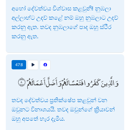
අහෝ දේවත්වය විශ්වාස කළවුනි! නුඹලා
අල්ලාහ්ට උදව් කළේ නම් ඔහු නුඹලාට උදව්
කරනු ඇත. තවද නුඹලාගේ පාද ඔහු ස්ථීර
කරනු ඇත.
47:8
وَالَّذِينَ كَفَرُوا فَتَعْسًا لَهُمْ وَأَضَلَّ أَعْمَالَهُمْ
තවද දේවත්වය ප්‍රතික්ෂේප කළවුන් වන
ඔවුනට විනාශයයි. තවද ඔවුන්ගේ ක්‍රියාවන්
ඔහු අපතේ හැර දැමීය.