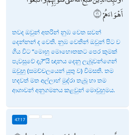
أَهْوَاءَهُمْ
තවද ඔවුන් අතරින් නුඹ වෙත සවන්
දෙන්නන් ද වෙති. නුඹ වෙතින් ඔවුන් පිට ව
ගිය විට “මොහු මොහොතකට පෙර කුමක්
පැවසුවේ දැ?”යි ඥානය දෙනු ලැබූවන්ගෙන්
ඔවුහු (සමච්චලයෙන් යුතු ව) විමසති. තම
හදවත් මත අල්ලාහ් මුද්රා තැබූ හා තම
ආශාවන් අනුගමනය කළවුන් මොවුහුමය.
47:17