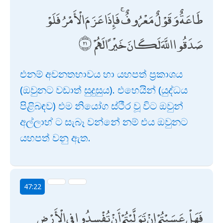
طَاعَةٌ وَقَوْلٌ مَعْرُوفٌ ۚ فَإِذَا عَزَمَ الْأَمْرُ فَلَوْ
صَدَقُوا اللَّهَ لَكَانَ خَيْرًا لَهُمْ
එනම් අවනතභාවය හා යහපත් ප්‍රකාශය
(ඔවුනට වඩාත් සුදුසුය). එහෙයින් (යුද්ධය
පිළිබඳව) එම නියෝග ස්ථීර වූ විට ඔවුන්
අල්ලාහ් ට සැබෑ වන්නේ නම් එය ඔවුනට
යහපත් වනු ඇත.
47:22
فَهَلْ عَسَيْتُمْ إِنْ تَوَلَّيْتُمْ أَنْ تُفْسِدُوا فِي الْأَرْضِ