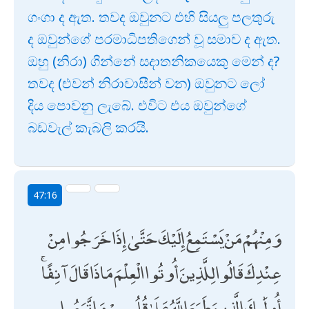
ගංගා ද ඇත. තවද ඔවුනට එහි සියලු පලතුරු
ද ඔවුන්ගේ පරමාධිපතිගෙන් වූ සමාව ද ඇත.
ඔහු (නිරා) ගින්නේ සදාතනිකයෙකු මෙන් ද?
තවද (එවන් නිරාවාසීන් වන) ඔවුනට ලෝ
දිය පොවනු ලැබේ. එවිට එය ඔවුන්ගේ
බඩවැල් කැබලි කරයි.
47:16
وَمِنْهُمْ مَنْ يَسْتَمِعُ إِلَيْكَ حَتَّىٰ إِذَا خَرَجُوا مِنْ
عِنْدِكَ قَالُوا لِلَّذِينَ أُوتُوا الْعِلْمَ مَاذَا قَالَ آنِفًا ۚ
أُولَٰئِكَ الَّذِينَ طَبَعَ اللَّهُ عَلَىٰ قُلُوبِهِمْ وَاتَّبَعُوا