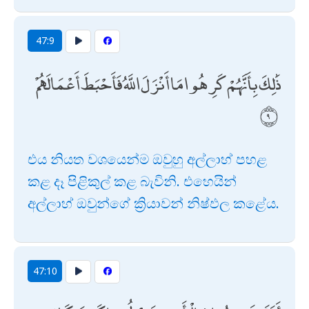
47:9
ذَٰلِكَ بِأَنَّهُمْ كَرِهُوا مَا أَنْزَلَ اللَّهُ فَأَحْبَطَ أَعْمَالَهُمْ
එය නියත වශයෙන්ම ඔවුහු අල්ලාහ් පහළ
කළ දෑ පිළිකුල් කළ බැවිනි. එහෙයින්
අල්ලාහ් ඔවුන්ගේ ක්‍රියාවන් නිෂ්ඵල කළේය.
47:10