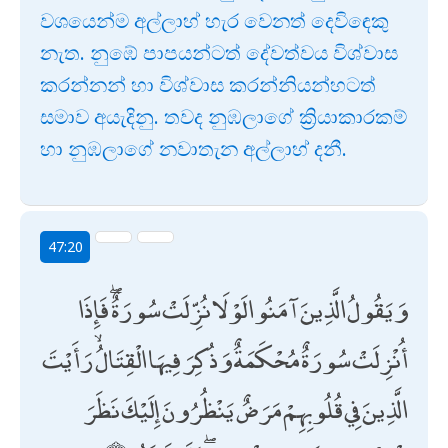
වශයෙන්ම අල්ලාහ් හැර වෙනත් දෙවිඳෙකු
නැත. නුඹේ පාපයන්ටත් දේවත්වය විශ්වාස
කරන්නන් හා විශ්වාස කරන්නියන්හටත්
සමාව අයැදිනු. තවද නුඹලාගේ ක්‍රියාකාරකම්
හා නුඹලාගේ නවාතැන අල්ලාහ් දනී.
47:20
وَيَقُولُ الَّذِينَ آمَنُوا لَوْلَا نُزِّلَتْ سُورَةٌ ۖ فَإِذَا
أُنْزِلَتْ سُورَةٌ مُحْكَمَةٌ وَذُكِرَ فِيهَا الْقِتَالُ ۙ رَأَيْتَ
الَّذِينَ فِي قُلُوبِهِمْ مَرَضٌ يَنْظُرُونَ إِلَيْكَ نَظَرَ