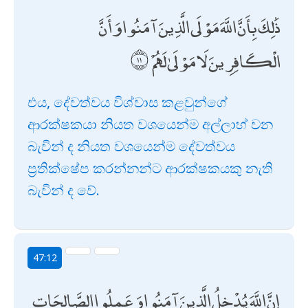
ذَٰلِكَ بِأَنَّ اللَّهَ مَوْلَى الَّذِينَ آمَنُوا وَأَنَّ
الْكَافِرِينَ لَا مَوْلَىٰ لَهُمْ
එය, දේවත්වය විශ්වාස කළවුන්ගේ
ආරක්ෂකයා නියත වශයෙන්ම අල්ලාහ් වන
බැවින් ද නියත වශයෙන්ම දේවත්වය
ප්‍රතික්ෂේප කරන්නන්ට ආරක්ෂකයකු නැති
බැවින් ද වේ.
47:12
إِنَّ اللَّهَ يُدْخِلُ الَّذِينَ آمَنُوا وَعَمِلُوا الصَّالِحَاتِ