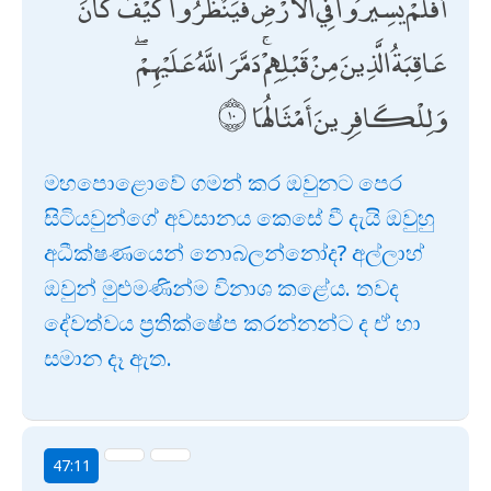
أَفَلَمْ يَسِيرُوا فِي الْأَرْضِ فَيَنْظُرُوا كَيْفَ كَانَ
عَاقِبَةُ الَّذِينَ مِنْ قَبْلِهِمْ ۚ دَمَّرَ اللَّهُ عَلَيْهِمْ ۖ
وَلِلْكَافِرِينَ أَمْثَالُهَا
මහපොළොවේ ගමන් කර ඔවුනට පෙර
සිටියවුන්ගේ අවසානය කෙසේ වී දැයි ඔවුහු
අධීක්ෂණයෙන් නොබලන්නෝද? අල්ලාහ්
ඔවුන් මුළුමණින්ම විනාශ කළේය. තවද
දේවත්වය ප්‍රතික්ෂේප කරන්නන්ට ද ඒ හා
සමාන දෑ ඇත.
47:11