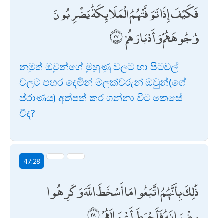
فَكَيْفَ إِذَا تَوَفَّتْهُمُ الْمَلَائِكَةُ يَضْرِبُونَ
وُجُوهَهُمْ وَأَدْبَارَهُمْ
නමුත් ඔවුන්ගේ මුහුණු වලට හා පිටවල්
වලට පහර දෙමින් මලක්වරුන් ඔවුන්(ගේ
ප්රාණය) අත්පත් කර ගන්නා විට කෙසේ
වීද?
47:28
ذَٰلِكَ بِأَنَّهُمُ اتَّبَعُوا مَا أَسْخَطَ اللَّهَ وَكَرِهُوا
رِضْوَانَهُ فَأَحْبَطَ أَعْمَالَهُمْ