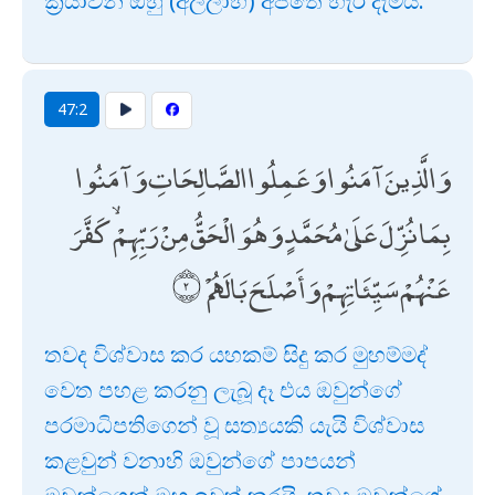
ක්‍රියාවන් ඔහු (අල්ලාහ්) අපතේ හැර දැමීය.
47:2
وَالَّذِينَ آمَنُوا وَعَمِلُوا الصَّالِحَاتِ وَآمَنُوا
بِمَا نُزِّلَ عَلَىٰ مُحَمَّدٍ وَهُوَ الْحَقُّ مِنْ رَبِّهِمْ ۙ كَفَّرَ
عَنْهُمْ سَيِّئَاتِهِمْ وَأَصْلَحَ بَالَهُمْ
තවද විශ්වාස කර යහකම් සිදු කර මුහම්මද්
වෙත පහළ කරනු ලැබූ දෑ එය ඔවුන්ගේ
පරමාධිපතිගෙන් වූ සත්‍යයකි යැයි විශ්වාස
කළවුන් වනාහි ඔවුන්ගේ පාපයන්