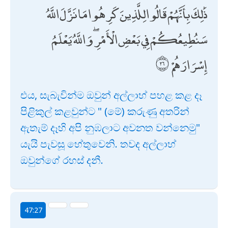
ذَٰلِكَ بِأَنَّهُمْ قَالُوا لِلَّذِينَ كَرِهُوا مَا نَزَّلَ اللَّهُ
سَنُطِيعُكُمْ فِي بَعْضِ الْأَمْرِ ۖ وَاللَّهُ يَعْلَمُ
إِسْرَارَهُمْ
එය, සැබැවින්ම ඔවුන් අල්ලාහ් පහළ කළ දෑ
පිළිකුල් කළවුන්ට " (මේ) කරුණු අතරින්
ඇතැම් දෑහි අපි නුඹලාට අවනත වන්නෙමු"
යැයි පැවසූ හේතුවෙනි. තවද අල්ලාහ්
ඔවුන්ගේ රහස් දනී.
47:27