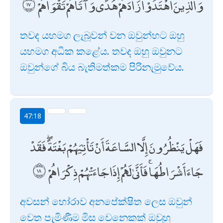
وَالَّذِينَ اهْتَدَوْا زَادَهُمْ هُدًى وَآتَاهُمْ تَقْوَاهُمْ
තවද යහමග ලැබූවන් වන ඔවුන්හට ඔහු
යහමග අධික කළේය. තවද ඔහු ඔවුනට
ඔවුන්ගේ බිය බැතිමත්කම පිරිනැමුවේය.
47:18
فَهَلْ يَنْظُرُونَ إِلَّا السَّاعَةَ أَنْ تَأْتِيَهُمْ بَغْتَةً ۖ فَقَدْ
جَاءَ أَشْرَاطُهَا ۚ فَأَنَّىٰ لَهُمْ إِذَا جَاءَتْهُمْ ذِكْرَاهُمْ
අවසන් හෝරාව අනපේක්ෂිත ලෙස ඔවුන්
වෙත පැමිණීම මිස වෙනෙකක් ඔවුහු