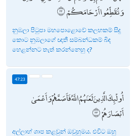
وَتُقَطِّعُوا أَرْحَامَكُمْ
නුඹලා පිටුපා මහපොළොවේ කලහකම් සිදු
කොට නුඹලාගේ ඥාතී සම්බන්ධකම් බිඳ
හෙළන්නට තැත් කරන්නෙහු ද?
47:23
أُولَٰئِكَ الَّذِينَ لَعَنَهُمُ اللَّهُ فَأَصَمَّهُمْ وَأَعْمَىٰ
أَبْصَارَهُمْ
අල්ලාහ් ශාප කළවුන් ඔවුහුමය. එවිට ඔහු