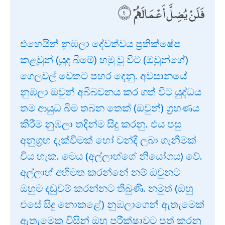
فَلَنْ يُضِلَّ أَعْمَالَهُمْ
එහෙයින් නුඹලා දේවත්වය ප්‍රතික්ෂේප
කළවුන් (යුද බිමේ) හමු වූ විට (ඔවුන්ගේ)
ගෙලවල් වෙතට පහර දෙනු. අවසානයේ
නුඹලා ඔවුන් අබිබවනය කර ගත් විට යුද්ධය
තම ආයුධ බිම තබන තෙක් (ඔවුන්) ග්‍රහණය
කිරීම නුඹලා තදින්ම සිදු කරනු. එය පසු
අනුග්‍රහ දැක්වීමක් හෝ වන්දි ලබා ගැනීමක්
විය හැක. මෙය (අල්ලාහ්ගේ නියෝගය) වේ.
අල්ලාහ් අභිමත කරන්නේ නම් ඔවුනට
ඔහුම දඬුවම් කරන්නට තිබුණි. නමුත් (ඔහු
එසේ සිදු නොකළේ) නුඹලාගෙන් ඇතැමෙක්
ඇතැමෙකු විසින් ඔහු පරීක්ෂාවට පත් කරනු