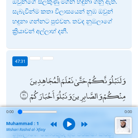
ඔවුන්ගේ සලකුණු මගින් හඳුනා ගනු ඇත.
සැබැවින්ම කතා විලාසයෙන් නුඹ ඔවුන්
හඳුනා ගන්නට පුළුවන. තවද නුඹලාගේ
ක්‍රියාවන් අල්ලාහ් දනී.
47:31
وَلَنَبْلُوَنَّكُمْ حَتَّىٰ نَعْلَمَ الْمُجَاهِدِينَ
مِنْكُمْ وَالصَّابِرِينَ وَنَبْلُوَ أَخْبَارَكُمْ
0:00
0:00
තවද නුඹලා අතරින් කැපවන්නන් හා
ඉවසිලිවන්තයින් අප පෙන්වා දෙනු පිණිසත්
Muhammad : 1
Mishari Rashid al-`Afasy
නුඹලාගේ තොරතුරු අප පරීක්ෂා කරනු