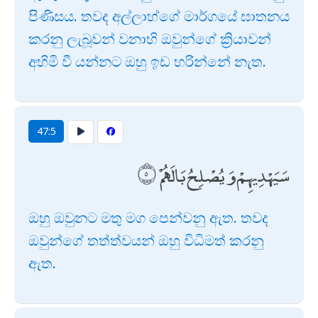
පිණිසය. තවද අල්ලාහ්ගේ මාර්ගයේ ඝාතනය
කරනු ලැබූවන් වනාහි ඔවුන්ගේ ක්‍රියාවන්
අහිමි වී යන්නට ඔහු ඉඩ හරින්නේ නැත.
47:5
سَيَهْدِيهِمْ وَيُصْلِحُ بَالَهُمْ
ඔහු ඔවුනට මතු මග පෙන්වනු ඇත. තවද
ඔවුන්ගේ තත්ත්වයන් ඔහු විධිමත් කරනු
ඇත.