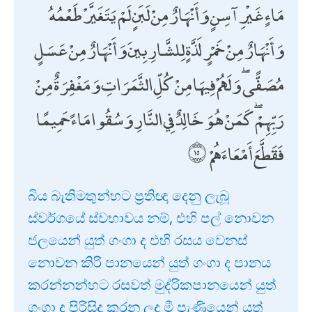
مَاءٍ غَيْرِ آسِنٍ وَأَنْهَارٌ مِنْ لَبَنٍ لَمْ يَتَغَيَّرْ طَعْمُهُ
وَأَنْهَارٌ مِنْ خَمْرٍ لَذَّةٍ لِلشَّارِبِينَ وَأَنْهَارٌ مِنْ عَسَلٍ
مُصَفًّى ۖ وَلَهُمْ فِيهَا مِنْ كُلِّ الثَّمَرَاتِ وَمَغْفِرَةٌ مِنْ
رَبِّهِمْ ۖ كَمَنْ هُوَ خَالِدٌ فِي النَّارِ وَسُقُوا مَاءً حَمِيمًا
فَقَطَّعَ أَمْعَاءَهُمْ
බිය බැතිමතුන්හට ප්‍රතිඥා දෙනු ලැබූ
ස්වර්ගයේ ස්වභාවය නම්, එහි පල් නොවන
ජලයෙන් යුත් ගංගා ද එහි රසය වෙනස්
නොවන කිරි පානයෙන් යුත් ගංගා ද පානය
කරන්නන්හට රසවත් මුද්රිකපානයෙන් යුත්
ගංගා ද පිරිසිදු කරන ලද මී පැණියෙන් යුත්