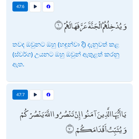
47:6
وَيُدْخِلُهُمُ الْجَنَّةَ عَرَّفَهَا لَهُمْ
තවද ඔවුනට ඔහු (හඳුන්වා දී) දැනුවත් කළ
(ස්වර්ග) උයනට ඔහු ඔවුන් ඇතුළත් කරනු
ඇත.
47:7
يَا أَيُّهَا الَّذِينَ آمَنُوا إِنْ تَنْصُرُوا اللَّهَ يَنْصُرْكُمْ
وَيُثَبِّتْ أَقْدَامَكُمْ