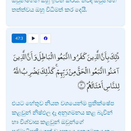
ඔවුන්ගෙන් ඔහු ඉවත් කරයි. තවද ඔවුන්ගේ
තත්ත්වය ඔහු විධිමත් කර දෙයි.
47:3
ذَٰلِكَ بِأَنَّ الَّذِينَ كَفَرُوا اتَّبَعُوا الْبَاطِلَ وَأَنَّ الَّذِينَ
آمَنُوا اتَّبَعُوا الْحَقَّ مِنْ رَبِّهِمْ ۚ كَذَٰلِكَ يَضْرِبُ اللَّهُ
لِلنَّاسِ أَمْثَالَهُمْ
එයට හේතුව නියත වශයෙන්ම ප්‍රතික්ෂේප
කළවුන් නිෂ්ඵල දෑ අනුගමනය කළ බැවින්
හා විශ්වාස කළවුන් ඔවුන්ගේ