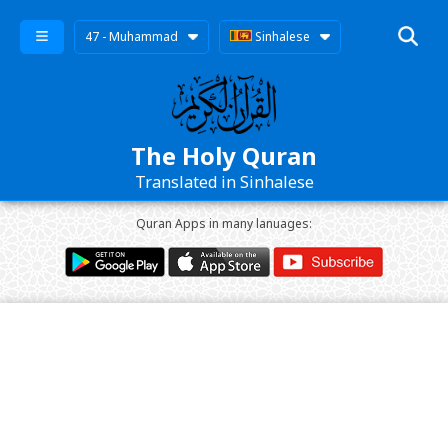
47 - Muhammad
Sinhalese
The Holy Quran
Translated in Sinhalese
Quran Apps in many lanuages: