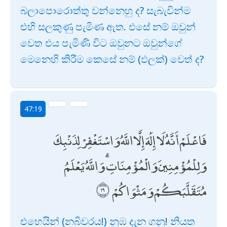
බලාපොරොත්තු වන්නෙහු ද? සැබැවින්ම
එහි සලකුණු පැමිණ ඇත. එසේ නම් ඔවුන්
වෙත එය පැමිණි විට ඔවුනට ඔවුන්ගේ
මෙනෙහි කිරීම කෙසේ නම් (ඵලක්) වෙත් ද?
47:19
فَاعْلَمْ أَنَّهُ لَا إِلَٰهَ إِلَّا اللَّهُ وَاسْتَغْفِرْ لِذَنْبِكَ
وَلِلْمُؤْمِنِينَ وَالْمُؤْمِنَاتِ ۗ وَاللَّهُ يَعْلَمُ
مُتَقَلَّبَكُمْ وَمَثْوَاكُمْ
එහෙයින් (නබිවරය!) නුඹ දැන ගනු! නියත