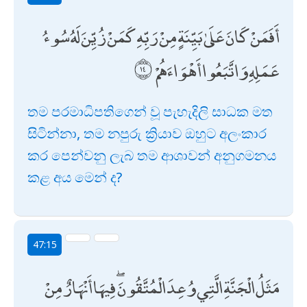
أَفَمَنْ كَانَ عَلَىٰ بَيِّنَةٍ مِنْ رَبِّهِ كَمَنْ زُيِّنَ لَهُ سُوءُ
عَمَلِهِ وَاتَّبَعُوا أَهْوَاءَهُمْ
තම පරමාධිපතිගෙන් වූ පැහැදිලි සාධක මත
සිටින්නා, තම නපුරු ක්‍රියාව ඔහුට අලංකාර
කර පෙන්වනු ලැබ තම ආශාවන් අනුගමනය
කළ අය මෙන් ද?
47:15
مَثَلُ الْجَنَّةِ الَّتِي وُعِدَ الْمُتَّقُونَ ۖ فِيهَا أَنْهَارٌ مِنْ