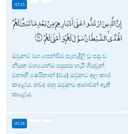
47:25
إِنَّ الَّذِينَ ارْتَدُّوا عَلَىٰ أَدْبَارِهِمْ مِنْ بَعْدِ مَا تَبَيَّنَ لَهُمُ
الْهُدَى ۙ الشَّيْطَانُ سَوَّلَ لَهُمْ وَأَمْلَىٰ لَهُمْ
ඔවුනට මග පෙන්වීම පැහැදිලි වූ පසු ව
නියත වශයෙන්ම පසුපස හැරී ගියවුන්
වනාහි ෂෙයිතාන් (එය) ඔවුනට අලංකාර
කළේය. තවද ඔහු ඔවුනට ආශාවන් ඇති
කළේය.
47:26