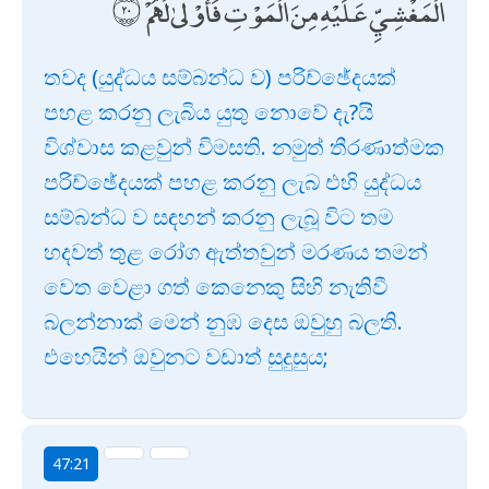
الْمَغْشِيِّ عَلَيْهِ مِنَ الْمَوْتِ ۖ فَأَوْلَىٰ لَهُمْ
තවද (යුද්ධය සම්බන්ධ ව) පරිච්ඡේදයක්
පහළ කරනු ලැබිය යුතු නොවේ දැ?යි
විශ්වාස කළවුන් විමසති. නමුත් තීරණාත්මක
පරිච්ඡේදයක් පහළ කරනු ලැබ එහි යුද්ධය
සම්බන්ධ ව සඳහන් කරනු ලැබූ විට තම
හදවත් තුළ රෝග ඇත්තවුන් මරණය තමන්
වෙත වෙළා ගත් කෙනෙකු සිහි නැතිවී
බලන්නාක් මෙන් නුඹ දෙස ඔවුහු බලති.
එහෙයින් ඔවුනට වඩාත් සුදුසුය;
47:21