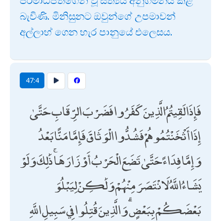
පරමාධිපතිගෙන් වූ සත්‍යය අනුගමනය කළ
බැවිණි. මිනිසුනට ඔවුන්ගේ උපමාවන්
අල්ලාහ් ගෙන හැර පානුයේ එලෙසය.
47:4
فَإِذَا لَقِيتُمُ الَّذِينَ كَفَرُوا فَضَرْبَ الرِّقَابِ حَتَّىٰ
إِذَا أَثْخَنْتُمُوهُمْ فَشُدُّوا الْوَثَاقَ فَإِمَّا مَنًّا بَعْدُ
وَإِمَّا فِدَاءً حَتَّىٰ تَضَعَ الْحَرْبُ أَوْزَارَهَا ۚ ذَٰلِكَ وَلَوْ
يَشَاءُ اللَّهُ لَانْتَصَرَ مِنْهُمْ وَلَٰكِنْ لِيَبْلُوَ
بَعْضَكُمْ بِبَعْضٍ ۗ وَالَّذِينَ قُتِلُوا فِي سَبِيلِ اللَّهِ