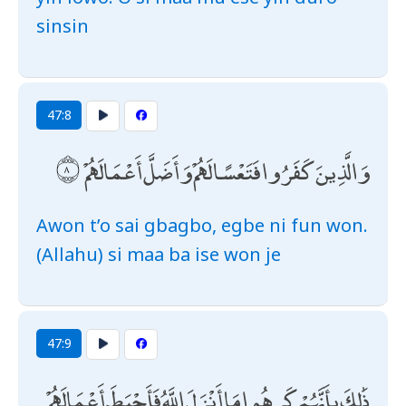
sinsin
47:8
وَالَّذِينَ كَفَرُوا فَتَعْسًا لَهُمْ وَأَضَلَّ أَعْمَالَهُمْ
Awon t’o sai gbagbo, egbe ni fun won.
(Allahu) si maa ba ise won je
47:9
ذَٰلِكَ بِأَنَّهُمْ كَرِهُوا مَا أَنْزَلَ اللَّهُ فَأَحْبَطَ أَعْمَالَهُمْ