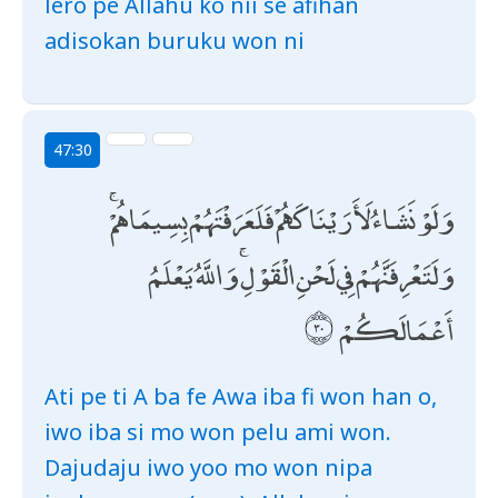
lero pe Allahu ko nii se afihan
adisokan buruku won ni
47:30
وَلَوْ نَشَاءُ لَأَرَيْنَاكَهُمْ فَلَعَرَفْتَهُمْ بِسِيمَاهُمْ ۚ
وَلَتَعْرِفَنَّهُمْ فِي لَحْنِ الْقَوْلِ ۚ وَاللَّهُ يَعْلَمُ
أَعْمَالَكُمْ
Ati pe ti A ba fe Awa iba fi won han o,
iwo iba si mo won pelu ami won.
Dajudaju iwo yoo mo won nipa