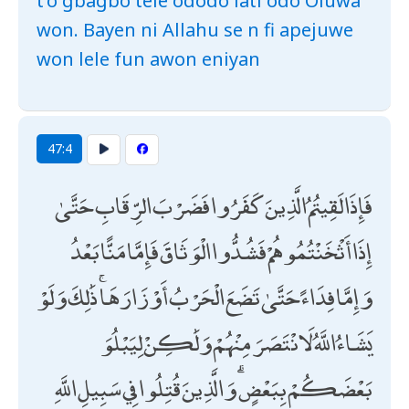
t’o gbagbo tele ododo lati odo Oluwa
won. Bayen ni Allahu se n fi apejuwe
won lele fun awon eniyan
47:4
فَإِذَا لَقِيتُمُ الَّذِينَ كَفَرُوا فَضَرْبَ الرِّقَابِ حَتَّىٰ
إِذَا أَثْخَنْتُمُوهُمْ فَشُدُّوا الْوَثَاقَ فَإِمَّا مَنًّا بَعْدُ
وَإِمَّا فِدَاءً حَتَّىٰ تَضَعَ الْحَرْبُ أَوْزَارَهَا ۚ ذَٰلِكَ وَلَوْ
يَشَاءُ اللَّهُ لَانْتَصَرَ مِنْهُمْ وَلَٰكِنْ لِيَبْلُوَ
بَعْضَكُمْ بِبَعْضٍ ۗ وَالَّذِينَ قُتِلُوا فِي سَبِيلِ اللَّهِ