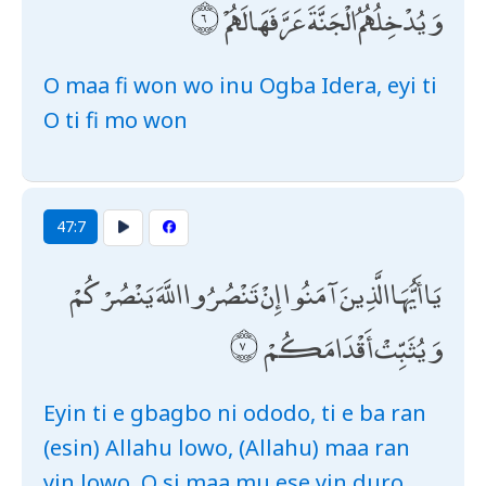
وَيُدْخِلُهُمُ الْجَنَّةَ عَرَّفَهَا لَهُمْ
O maa fi won wo inu Ogba Idera, eyi ti
O ti fi mo won
47:7
يَا أَيُّهَا الَّذِينَ آمَنُوا إِنْ تَنْصُرُوا اللَّهَ يَنْصُرْكُمْ
وَيُثَبِّتْ أَقْدَامَكُمْ
Eyin ti e gbagbo ni ododo, ti e ba ran
(esin) Allahu lowo, (Allahu) maa ran
yin lowo. O si maa mu ese yin duro