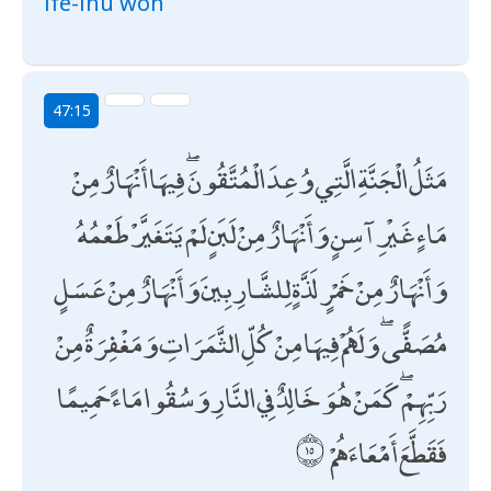
ife-inu won
47:15
مَثَلُ الْجَنَّةِ الَّتِي وُعِدَ الْمُتَّقُونَ ۖ فِيهَا أَنْهَارٌ مِنْ
مَاءٍ غَيْرِ آسِنٍ وَأَنْهَارٌ مِنْ لَبَنٍ لَمْ يَتَغَيَّرْ طَعْمُهُ
وَأَنْهَارٌ مِنْ خَمْرٍ لَذَّةٍ لِلشَّارِبِينَ وَأَنْهَارٌ مِنْ عَسَلٍ
مُصَفًّى ۖ وَلَهُمْ فِيهَا مِنْ كُلِّ الثَّمَرَاتِ وَمَغْفِرَةٌ مِنْ
رَبِّهِمْ ۖ كَمَنْ هُوَ خَالِدٌ فِي النَّارِ وَسُقُوا مَاءً حَمِيمًا
فَقَطَّعَ أَمْعَاءَهُمْ