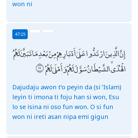
won ni
47:25
إِنَّ الَّذِينَ ارْتَدُّوا عَلَىٰ أَدْبَارِهِمْ مِنْ بَعْدِ مَا تَبَيَّنَ لَهُمُ
الْهُدَى ۙ الشَّيْطَانُ سَوَّلَ لَهُمْ وَأَمْلَىٰ لَهُمْ
Dajudaju awon t’o peyin da (si ’Islam)
leyin ti imona ti foju han si won, Esu
lo se isina ni oso fun won. O si fun
won ni ireti asan nipa emi gigun