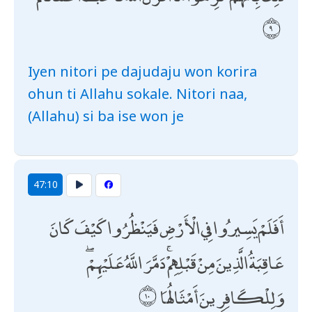
Iyen nitori pe dajudaju won korira
ohun ti Allahu sokale. Nitori naa,
(Allahu) si ba ise won je
47:10
أَفَلَمْ يَسِيرُوا فِي الْأَرْضِ فَيَنْظُرُوا كَيْفَ كَانَ
عَاقِبَةُ الَّذِينَ مِنْ قَبْلِهِمْ ۚ دَمَّرَ اللَّهُ عَلَيْهِمْ ۖ
وَلِلْكَافِرِينَ أَمْثَالُهَا