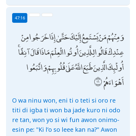
47:16
وَمِنْهُمْ مَنْ يَسْتَمِعُ إِلَيْكَ حَتَّىٰ إِذَا خَرَجُوا مِنْ
عِنْدِكَ قَالُوا لِلَّذِينَ أُوتُوا الْعِلْمَ مَاذَا قَالَ آنِفًا ۚ
أُولَٰئِكَ الَّذِينَ طَبَعَ اللَّهُ عَلَىٰ قُلُوبِهِمْ وَاتَّبَعُوا
أَهْوَاءَهُمْ
O wa ninu won, eni ti o teti si oro re
titi di igba ti won ba jade kuro ni odo
re tan, won yo si wi fun awon onimo-
esin pe: "Ki l’o so leee kan na?" Awon