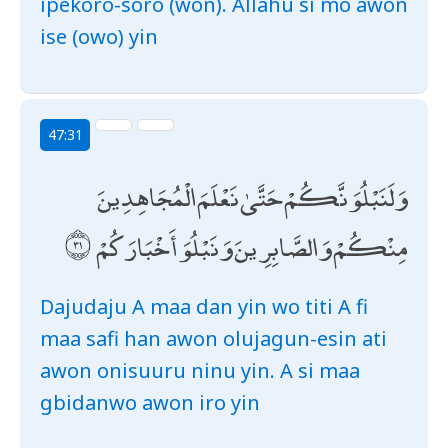
ipekoro-soro (won). Allahu si mo awon
ise (owo) yin
47:31
وَلَنَبْلُوَنَّكُمْ حَتَّىٰ نَعْلَمَ الْمُجَاهِدِينَ
مِنْكُمْ وَالصَّابِرِينَ وَنَبْلُوَ أَخْبَارَكُمْ
Dajudaju A maa dan yin wo titi A fi
maa safi han awon olujagun-esin ati
awon onisuuru ninu yin. A si maa
gbidanwo awon iro yin