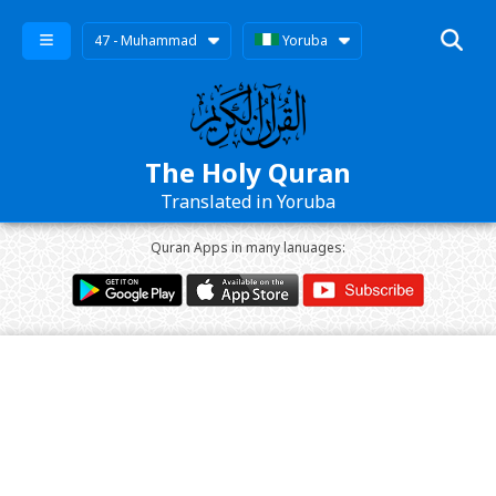
47 - Muhammad
Yoruba
The Holy Quran
Translated in Yoruba
Quran Apps in many lanuages: