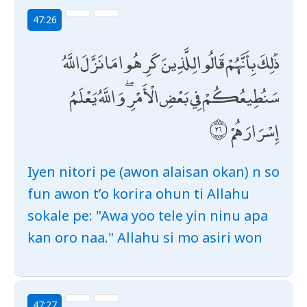
47:26
ذَٰلِكَ بِأَنَّهُمْ قَالُوا لِلَّذِينَ كَرِهُوا مَا نَزَّلَ اللَّهُ
سَنُطِيعُكُمْ فِي بَعْضِ الْأَمْرِ ۖ وَاللَّهُ يَعْلَمُ
إِسْرَارَهُمْ
Iyen nitori pe (awon alaisan okan) n so
fun awon t’o korira ohun ti Allahu
sokale pe: "Awa yoo tele yin ninu apa
kan oro naa." Allahu si mo asiri won
47:27