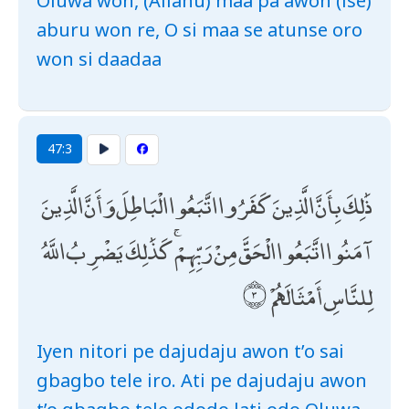
Oluwa won, (Allahu) maa pa awon (ise)
aburu won re, O si maa se atunse oro
won si daadaa
47:3
ذَٰلِكَ بِأَنَّ الَّذِينَ كَفَرُوا اتَّبَعُوا الْبَاطِلَ وَأَنَّ الَّذِينَ
آمَنُوا اتَّبَعُوا الْحَقَّ مِنْ رَبِّهِمْ ۚ كَذَٰلِكَ يَضْرِبُ اللَّهُ
لِلنَّاسِ أَمْثَالَهُمْ
Iyen nitori pe dajudaju awon t’o sai
gbagbo tele iro. Ati pe dajudaju awon