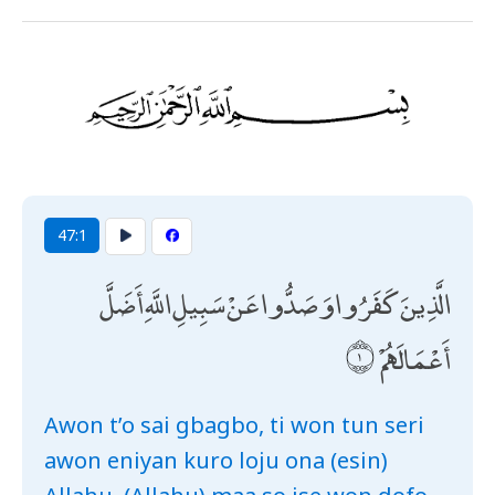
47:1
الَّذِينَ كَفَرُوا وَصَدُّوا عَنْ سَبِيلِ اللَّهِ أَضَلَّ
أَعْمَالَهُمْ
Awon t’o sai gbagbo, ti won tun seri
awon eniyan kuro loju ona (esin)