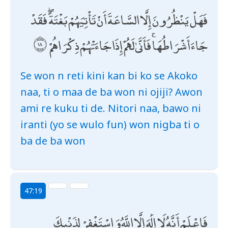
فَهَلْ يَنْظُرُونَ إِلَّا السَّاعَةَ أَنْ تَأْتِيَهُمْ بَغْتَةً ۖ فَقَدْ
جَاءَ أَشْرَاطُهَا ۚ فَأَنَّىٰ لَهُمْ إِذَا جَاءَتْهُمْ ذِكْرَاهُمْ
Se won n reti kini kan bi ko se Akoko
naa, ti o maa de ba won ni ojiji? Awon
ami re kuku ti de. Nitori naa, bawo ni
iranti (yo se wulo fun) won nigba ti o
ba de ba won
47:19
فَاعْلَمْ أَنَّهُ لَا إِلَٰهَ إِلَّا اللَّهُ وَاسْتَغْفِرْ لِذَنْبِكَ