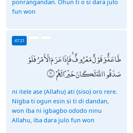
ponrangandan. Ohun ti o si dara julo
fun won
47:21
طَاعَةٌ وَقَوْلٌ مَعْرُوفٌ ۚ فَإِذَا عَزَمَ الْأَمْرُ فَلَوْ
صَدَقُوا اللَّهَ لَكَانَ خَيْرًا لَهُمْ
ni itele ase (Allahu) ati (siso) oro rere.
Nigba ti ogun esin si ti di dandan,
won iba ni igbagbo ododo ninu
Allahu, iba dara julo fun won