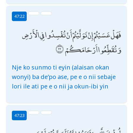
47:22
فَهَلْ عَسَيْتُمْ إِنْ تَوَلَّيْتُمْ أَنْ تُفْسِدُوا فِي الْأَرْضِ
وَتُقَطِّعُوا أَرْحَامَكُمْ
Nje ko sunmo ti eyin (alaisan okan
wonyi) ba de’po ase, pe e o nii sebaje
lori ile ati pe e o nii ja okun-ibi yin
47:23