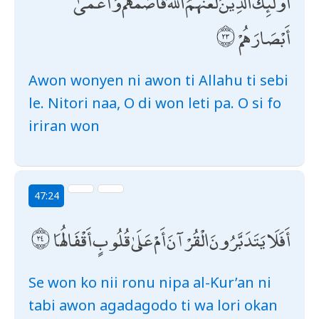
أُولَٰئِكَ الَّذِينَ لَعَنَهُمُ اللَّهُ فَأَصَمَّهُمْ وَأَعْمَىٰ
أَبْصَارَهُمْ
Awon wonyen ni awon ti Allahu ti sebi
le. Nitori naa, O di won leti pa. O si fo
iriran won
47:24
أَفَلَا يَتَدَبَّرُونَ الْقُرْآنَ أَمْ عَلَىٰ قُلُوبٍ أَقْفَالُهَا
Se won ko nii ronu nipa al-Ƙur’an ni
tabi awon agadagodo ti wa lori okan