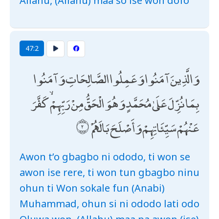
Allahu, (Allahu) maa so ise won dofo
47:2
وَالَّذِينَ آمَنُوا وَعَمِلُوا الصَّالِحَاتِ وَآمَنُوا
بِمَا نُزِّلَ عَلَىٰ مُحَمَّدٍ وَهُوَ الْحَقُّ مِنْ رَبِّهِمْ ۙ كَفَّرَ
عَنْهُمْ سَيِّئَاتِهِمْ وَأَصْلَحَ بَالَهُمْ
Awon t’o gbagbo ni ododo, ti won se
awon ise rere, ti won tun gbagbo ninu
ohun ti Won sokale fun (Anabi)
Muhammad, ohun si ni ododo lati odo