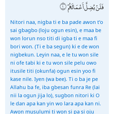
فَلَنْ يُضِلَّ أَعْمَالَهُمْ
Nitori naa, nigba ti e ba pade awon t’o
sai gbagbo (loju ogun esin), e maa be
won lorun nso titi di igba ti e maa fi
bori won. (Ti e ba segun) ki e de won
nigbekun. Leyin naa, e le tu won sile
ni ofe tabi ki e tu won sile pelu owo
itusile titi (okunfa) ogun esin yoo fi
kase nile. Iyen (wa bee). Ti o ba je pe
Allahu ba fe, iba gbesan funra Re (lai
nii la ogun jija lo), sugbon nitori ki O
le dan apa kan yin wo lara apa kan ni.
Awon musulumi ti won si pa si oju