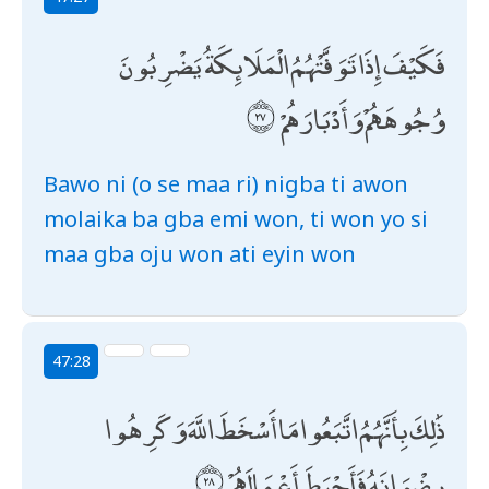
فَكَيْفَ إِذَا تَوَفَّتْهُمُ الْمَلَائِكَةُ يَضْرِبُونَ
وُجُوهَهُمْ وَأَدْبَارَهُمْ
Bawo ni (o se maa ri) nigba ti awon
molaika ba gba emi won, ti won yo si
maa gba oju won ati eyin won
47:28
ذَٰلِكَ بِأَنَّهُمُ اتَّبَعُوا مَا أَسْخَطَ اللَّهَ وَكَرِهُوا
رِضْوَانَهُ فَأَحْبَطَ أَعْمَالَهُمْ