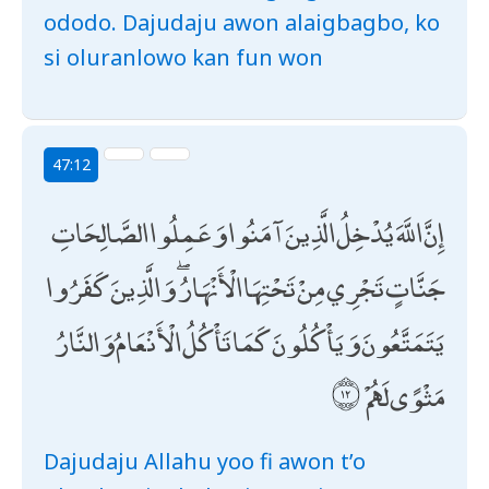
ododo. Dajudaju awon alaigbagbo, ko
si oluranlowo kan fun won
47:12
إِنَّ اللَّهَ يُدْخِلُ الَّذِينَ آمَنُوا وَعَمِلُوا الصَّالِحَاتِ
جَنَّاتٍ تَجْرِي مِنْ تَحْتِهَا الْأَنْهَارُ ۖ وَالَّذِينَ كَفَرُوا
يَتَمَتَّعُونَ وَيَأْكُلُونَ كَمَا تَأْكُلُ الْأَنْعَامُ وَالنَّارُ
مَثْوًى لَهُمْ
Dajudaju Allahu yoo fi awon t’o