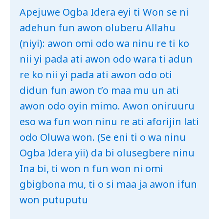
Apejuwe Ogba Idera eyi ti Won se ni
adehun fun awon oluberu Allahu
(niyi): awon omi odo wa ninu re ti ko
nii yi pada ati awon odo wara ti adun
re ko nii yi pada ati awon odo oti
didun fun awon t’o maa mu un ati
awon odo oyin mimo. Awon oniruuru
eso wa fun won ninu re ati aforijin lati
odo Oluwa won. (Se eni ti o wa ninu
Ogba Idera yii) da bi olusegbere ninu
Ina bi, ti won n fun won ni omi
gbigbona mu, ti o si maa ja awon ifun
won putuputu