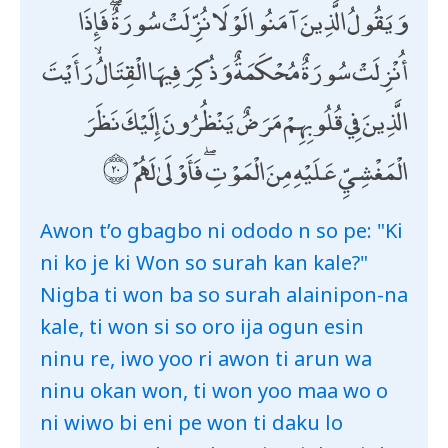
وَيَقُولُ الَّذِينَ آمَنُوا لَوْلَا نُزِّلَتْ سُورَةٌ ۖ فَإِذَا
أُنْزِلَتْ سُورَةٌ مُحْكَمَةٌ وَذُكِرَ فِيهَا الْقِتَالُ ۙ رَأَيْتَ
الَّذِينَ فِي قُلُوبِهِمْ مَرَضٌ يَنْظُرُونَ إِلَيْكَ نَظَرَ
الْمَغْشِيِّ عَلَيْهِ مِنَ الْمَوْتِ ۖ فَأَوْلَىٰ لَهُمْ
Awon t’o gbagbo ni ododo n so pe: "Ki
ni ko je ki Won so surah kan kale?"
Nigba ti won ba so surah alainipon-na
kale, ti won si so oro ija ogun esin
ninu re, iwo yoo ri awon ti arun wa
ninu okan won, ti won yoo maa wo o
ni wiwo bi eni pe won ti daku lo