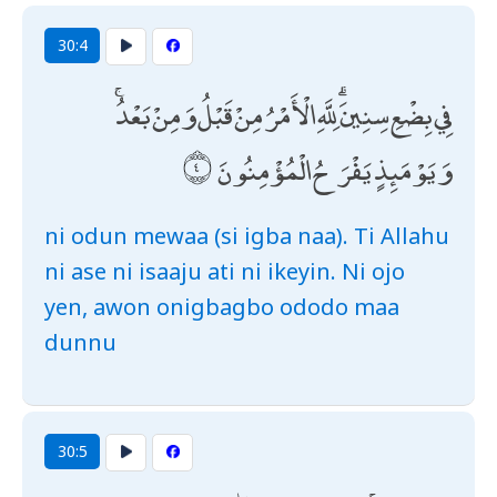
30:4
فِي بِضْعِ سِنِينَ ۗ لِلَّهِ الْأَمْرُ مِنْ قَبْلُ وَمِنْ بَعْدُ ۚ
وَيَوْمَئِذٍ يَفْرَحُ الْمُؤْمِنُونَ
ni odun mewaa (si igba naa). Ti Allahu
ni ase ni isaaju ati ni ikeyin. Ni ojo
yen, awon onigbagbo ododo maa
dunnu
30:5