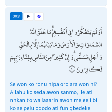
30:8
أَوَلَمْ يَتَفَكَّرُوا فِي أَنْفُسِهِمْ ۗ مَا خَلَقَ اللَّهُ
السَّمَاوَاتِ وَالْأَرْضَ وَمَا بَيْنَهُمَا إِلَّا بِالْحَقِّ
وَأَجَلٍ مُسَمًّى ۗ وَإِنَّ كَثِيرًا مِنَ النَّاسِ بِلِقَاءِ رَبِّهِمْ
لَكَافِرُونَ
Se won ko ronu nipa oro ara won ni?
Allahu ko seda awon sanmo, ile ati
nnkan t’o wa laaarin awon mejeeji bi
ko se pelu ododo ati fun gbedeke