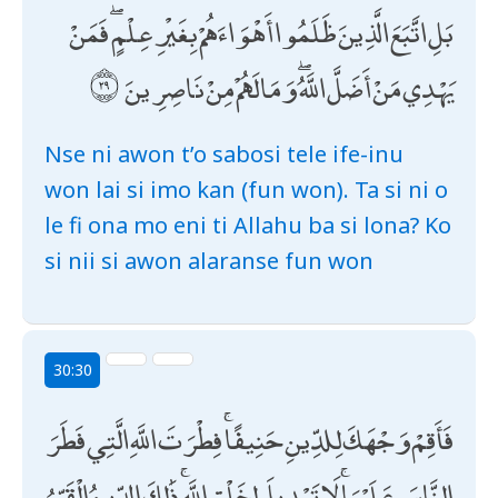
بَلِ اتَّبَعَ الَّذِينَ ظَلَمُوا أَهْوَاءَهُمْ بِغَيْرِ عِلْمٍ ۖ فَمَنْ
يَهْدِي مَنْ أَضَلَّ اللَّهُ ۖ وَمَا لَهُمْ مِنْ نَاصِرِينَ
Nse ni awon t’o sabosi tele ife-inu
won lai si imo kan (fun won). Ta si ni o
le fi ona mo eni ti Allahu ba si lona? Ko
si nii si awon alaranse fun won
30:30
فَأَقِمْ وَجْهَكَ لِلدِّينِ حَنِيفًا ۚ فِطْرَتَ اللَّهِ الَّتِي فَطَرَ
النَّاسَ عَلَيْهَا ۚ لَا تَبْدِيلَ لِخَلْقِ اللَّهِ ۚ ذَٰلِكَ الدِّينُ الْقَيِّمُ