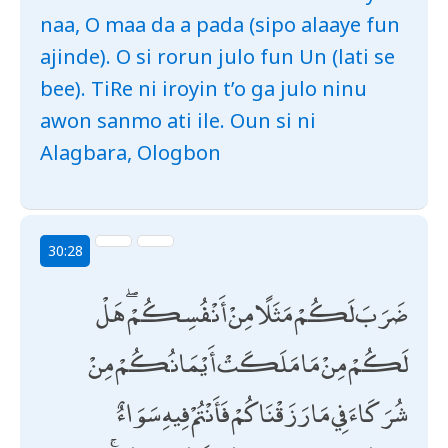
naa, O maa da a pada (sipo alaaye fun
ajinde). O si rorun julo fun Un (lati se
bee). TiRe ni iroyin t’o ga julo ninu
awon sanmo ati ile. Oun si ni
Alagbara, Ologbon
30:28
ضَرَبَ لَكُمْ مَثَلًا مِنْ أَنْفُسِكُمْ ۖ هَلْ
لَكُمْ مِنْ مَا مَلَكَتْ أَيْمَانُكُمْ مِنْ
شُرَكَاءَ فِي مَا رَزَقْنَاكُمْ فَأَنْتُمْ فِيهِ سَوَاءٌ