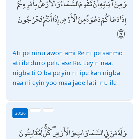
وَمِنْ آيَاتِهِ أَنْ تَقُومَ السَّمَاءُ وَالْأَرْضُ بِأَمْرِهِ ۚ ثُمَّ
إِذَا دَعَاكُمْ دَعْوَةً مِنَ الْأَرْضِ إِذَا أَنْتُمْ تَخْرُجُونَ
Ati pe ninu awon ami Re ni pe sanmo
ati ile duro pelu ase Re. Leyin naa,
nigba ti O ba pe yin ni ipe kan nigba
naa ni eyin yoo maa jade lati inu ile
30:26
وَلَهُ مَنْ فِي السَّمَاوَاتِ وَالْأَرْضِ ۖ كُلٌّ لَهُ قَانِتُونَ