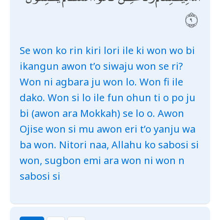
Se won ko rin kiri lori ile ki won wo bi
ikangun awon t’o siwaju won se ri?
Won ni agbara ju won lo. Won fi ile
dako. Won si lo ile fun ohun ti o po ju
bi (awon ara Mokkah) se lo o. Awon
Ojise won si mu awon eri t’o yanju wa
ba won. Nitori naa, Allahu ko sabosi si
won, sugbon emi ara won ni won n
sabosi si