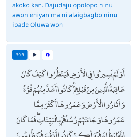
akoko kan. Dajudaju opolopo ninu
awon eniyan ma ni alaigbagbo ninu
ipade Oluwa won
30:9
أَوَلَمْ يَسِيرُوا فِي الْأَرْضِ فَيَنْظُرُوا كَيْفَ كَانَ
عَاقِبَةُ الَّذِينَ مِنْ قَبْلِهِمْ ۚ كَانُوا أَشَدَّ مِنْهُمْ قُوَّةً
وَأَثَارُوا الْأَرْضَ وَعَمَرُوهَا أَكْثَرَ مِمَّا
عَمَرُوهَا وَجَاءَتْهُمْ رُسُلُهُمْ بِالْبَيِّنَاتِ ۖ فَمَا كَانَ
اللَّهُ لِيَظْلِمَهُمْ وَلَٰكِنْ كَانُوا أَنْفُسَهُمْ يَظْلِمُونَ