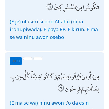
تَكُونُوا مِنَ الْمُشْرِكِينَ
(E je) oluseri si odo Allahu (nipa
ironupiwada). E paya Re. E kirun. E ma
se wa ninu awon osebo
30:32
مِنَ الَّذِينَ فَرَّقُوا دِينَهُمْ وَكَانُوا شِيَعًا ۖ كُلُّ حِزْبٍ
بِمَا لَدَيْهِمْ فَرِحُونَ
(E ma se wa) ninu awon t’o da esin