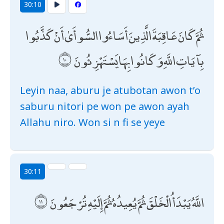
30:10
ثُمَّ كَانَ عَاقِبَةَ الَّذِينَ أَسَاءُوا السُّوأَىٰ أَنْ كَذَّبُوا
بِآيَاتِ اللَّهِ وَكَانُوا بِهَا يَسْتَهْزِئُونَ
Leyin naa, aburu je atubotan awon t’o
saburu nitori pe won pe awon ayah
Allahu niro. Won si n fi se yeye
30:11
اللَّهُ يَبْدَأُ الْخَلْقَ ثُمَّ يُعِيدُهُ ثُمَّ إِلَيْهِ تُرْجَعُونَ