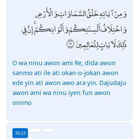
وَمِنْ آيَاتِهِ خَلْقُ السَّمَاوَاتِ وَالْأَرْضِ
وَاخْتِلَافُ أَلْسِنَتِكُمْ وَأَلْوَانِكُمْ ۚ إِنَّ فِي
ذَٰلِكَ لَآيَاتٍ لِلْعَالِمِينَ
O wa ninu awon ami Re, dida awon
sanmo ati ile ati okan-o-jokan awon
ede yin ati awon awo ara yin. Dajudaju
awon ami wa ninu iyen fun awon
onimo
30:23