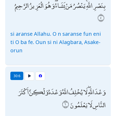
بِنَصْرِ اللَّهِ ۚ يَنْصُرُ مَنْ يَشَاءُ ۖ وَهُوَ الْعَزِيزُ الرَّحِيمُ
si aranse Allahu. O n saranse fun eni
ti O ba fe. Oun si ni Alagbara, Asake-
orun
30:6
وَعْدَ اللَّهِ ۖ لَا يُخْلِفُ اللَّهُ وَعْدَهُ وَلَٰكِنَّ أَكْثَرَ
النَّاسِ لَا يَعْلَمُونَ