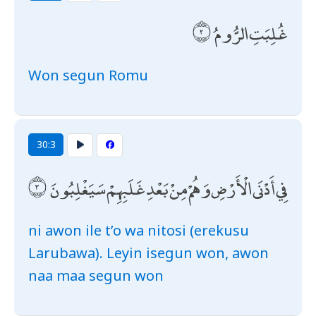
غُلِبَتِ الرُّومُ
Won segun Romu
30:3
فِي أَدْنَى الْأَرْضِ وَهُمْ مِنْ بَعْدِ غَلَبِهِمْ سَيَغْلِبُونَ
ni awon ile t’o wa nitosi (erekusu
Larubawa). Leyin isegun won, awon
naa maa segun won