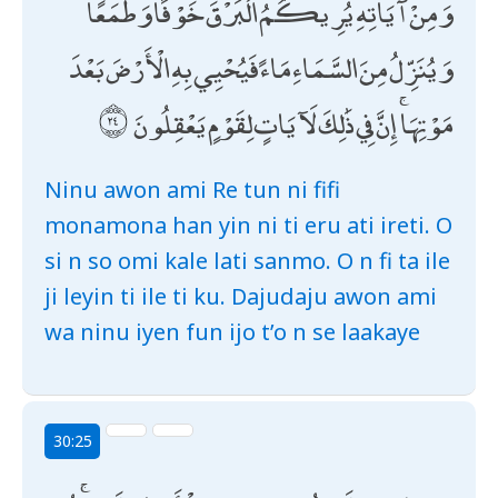
وَمِنْ آيَاتِهِ يُرِيكُمُ الْبَرْقَ خَوْفًا وَطَمَعًا
وَيُنَزِّلُ مِنَ السَّمَاءِ مَاءً فَيُحْيِي بِهِ الْأَرْضَ بَعْدَ
مَوْتِهَا ۚ إِنَّ فِي ذَٰلِكَ لَآيَاتٍ لِقَوْمٍ يَعْقِلُونَ
Ninu awon ami Re tun ni fifi
monamona han yin ni ti eru ati ireti. O
si n so omi kale lati sanmo. O n fi ta ile
ji leyin ti ile ti ku. Dajudaju awon ami
wa ninu iyen fun ijo t’o n se laakaye
30:25