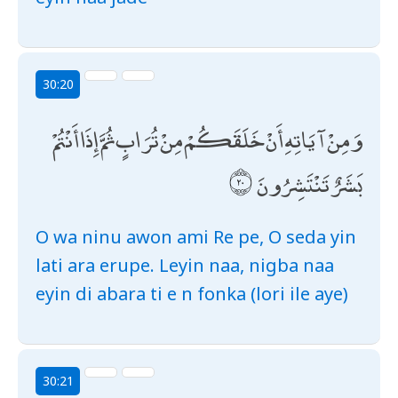
30:20
وَمِنْ آيَاتِهِ أَنْ خَلَقَكُمْ مِنْ تُرَابٍ ثُمَّ إِذَا أَنْتُمْ
بَشَرٌ تَنْتَشِرُونَ
O wa ninu awon ami Re pe, O seda yin
lati ara erupe. Leyin naa, nigba naa
eyin di abara ti e n fonka (lori ile aye)
30:21