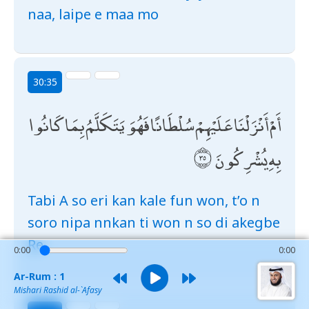
naa, laipe e maa mo
30:35
أَمْ أَنْزَلْنَا عَلَيْهِمْ سُلْطَانًا فَهُوَ يَتَكَلَّمُ بِمَا كَانُوا
بِهِ يُشْرِكُونَ
Tabi A so eri kan kale fun won, t’o n
soro nipa nnkan ti won n so di akegbe
Re
0:00
0:00
Ar-Rum : 1
Mishari Rashid al-`Afasy