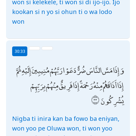
won si kelekele, ti won si di ijo-ijo. Ijo
kookan si n yo si ohun ti o wa lodo
won
30:33
وَإِذَا مَسَّ النَّاسَ ضُرٌّ دَعَوْا رَبَّهُمْ مُنِيبِينَ إِلَيْهِ ثُمَّ
إِذَا أَذَاقَهُمْ مِنْهُ رَحْمَةً إِذَا فَرِيقٌ مِنْهُمْ بِرَبِّهِمْ
يُشْرِكُونَ
Nigba ti inira kan ba fowo ba eniyan,
won yoo pe Oluwa won, ti won yoo