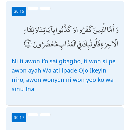
30:16
وَأَمَّا الَّذِينَ كَفَرُوا وَكَذَّبُوا بِآيَاتِنَا وَلِقَاءِ
الْآخِرَةِ فَأُولَٰئِكَ فِي الْعَذَابِ مُحْضَرُونَ
Ni ti awon t’o sai gbagbo, ti won si pe
awon ayah Wa ati ipade Ojo Ikeyin
niro, awon wonyen ni won yoo ko wa
sinu Ina
30:17