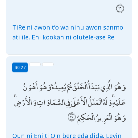
TiRe ni awon t’o wa ninu awon sanmo
ati ile. Eni kookan ni olutele-ase Re
30:27
وَهُوَ الَّذِي يَبْدَأُ الْخَلْقَ ثُمَّ يُعِيدُهُ وَهُوَ أَهْوَنُ
عَلَيْهِ ۚ وَلَهُ الْمَثَلُ الْأَعْلَىٰ فِي السَّمَاوَاتِ وَالْأَرْضِ ۚ
وَهُوَ الْعَزِيزُ الْحَكِيمُ
Oun ni Eni ti O n bere eda dida. Leyin