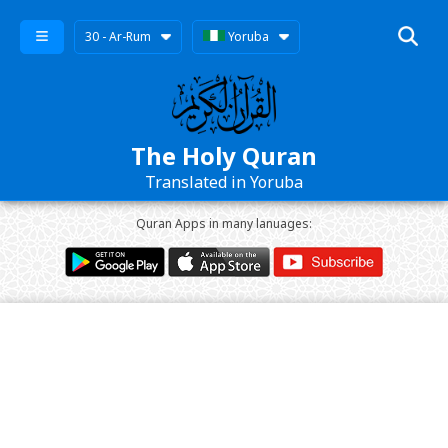
30 - Ar-Rum
Yoruba
The Holy Quran
Translated in Yoruba
Quran Apps in many lanuages: