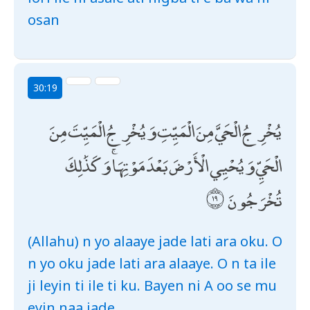
osan
30:19
يُخْرِجُ الْحَيَّ مِنَ الْمَيِّتِ وَيُخْرِجُ الْمَيِّتَ مِنَ
الْحَيِّ وَيُحْيِي الْأَرْضَ بَعْدَ مَوْتِهَا ۚ وَكَذَٰلِكَ
تُخْرَجُونَ
(Allahu) n yo alaaye jade lati ara oku. O
n yo oku jade lati ara alaaye. O n ta ile
ji leyin ti ile ti ku. Bayen ni A oo se mu
eyin naa jade