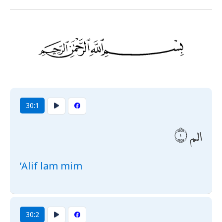
30:1
الم
’Alif lam mim
30:2