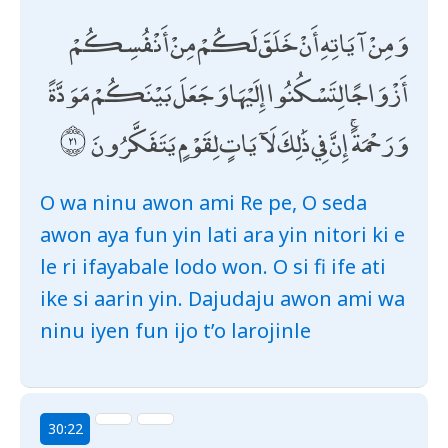
وَمِنْ آيَاتِهِ أَنْ خَلَقَ لَكُمْ مِنْ أَنْفُسِكُمْ
أَزْوَاجًا لِتَسْكُنُوا إِلَيْهَا وَجَعَلَ بَيْنَكُمْ مَوَدَّةً
وَرَحْمَةً ۚ إِنَّ فِي ذَٰلِكَ لَآيَاتٍ لِقَوْمٍ يَتَفَكَّرُونَ
O wa ninu awon ami Re pe, O seda
awon aya fun yin lati ara yin nitori ki e
le ri ifayabale lodo won. O si fi ife ati
ike si aarin yin. Dajudaju awon ami wa
ninu iyen fun ijo t’o larojinle
30:22