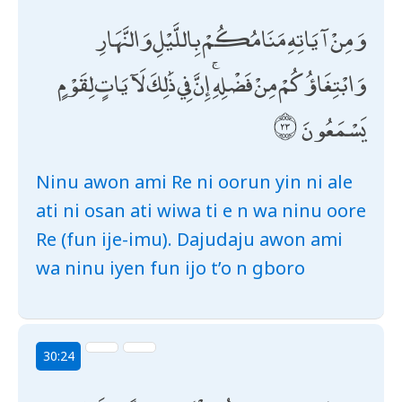
وَمِنْ آيَاتِهِ مَنَامُكُمْ بِاللَّيْلِ وَالنَّهَارِ
وَابْتِغَاؤُكُمْ مِنْ فَضْلِهِ ۚ إِنَّ فِي ذَٰلِكَ لَآيَاتٍ لِقَوْمٍ
يَسْمَعُونَ
Ninu awon ami Re ni oorun yin ni ale
ati ni osan ati wiwa ti e n wa ninu oore
Re (fun ije-imu). Dajudaju awon ami
wa ninu iyen fun ijo t’o n gboro
30:24