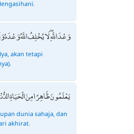
Mengasihani.
وَعْدَ اللَّهِ ۖ لَا يُخْلِفُ اللَّهُ وَعْدَه
ya, akan tetapi
ya).
يَعْلَمُونَ ظَاهِرًا مِنَ الْحَيَاةِ الدُّنْ
upan dunia sahaja, dan
i akhirat.