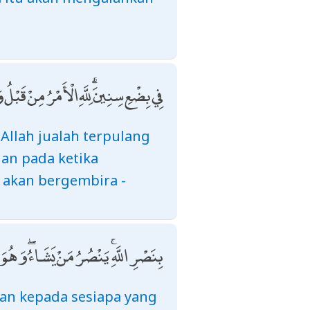
فِي بِضْعِ سِنِينَ ۗ لِلَّهِ الْأَمْرُ مِنْ قَب
Allah jualah terpulang
an pada ketika
 akan bergembira -
بِنَصْرِ اللَّهِ ۚ يَنْصُرُ مَنْ يَشَاءُ ۖ وَهُو
an kepada sesiapa yang