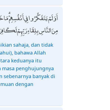
أَوَلَمْ يَتَفَكَّرُوا فِي أَنْفُسِهِمْ ۗ مَا 
مِنَ النَّاسِ بِلِقَاءِ رَبِّهِمْ لَكَافِ
ian sahaja, dan tidak
hui), bahawa Allah
ntara keduanya itu
da masa penghujungnya
n sebenarnya banyak di
temuan dengan