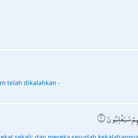
.
 telah dikalahkan -
ِهِمْ سَيَغْلِبُونَ
dekat sekali; dan mereka sesudah kekalahanny