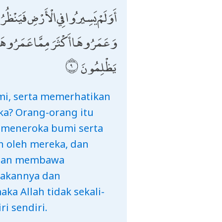
أَوَلَمْ يَسِيرُوا فِي الْأَرْضِ فَيَنْظُرُوا
وَعَمَرُوهَا أَكْثَرَ مِمَّا عَمَرُوهَا وَجَ
يَظْلِمُونَ
mi, serta memerhatikan
a? Orang-orang itu
h meneroka bumi serta
 oleh mereka, dan
engan membawa
takannya dan
a Allah tidak sekali-
i sendiri.