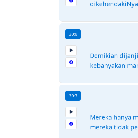
dikehendakiNya,
30:6
Demikian dijanj
kebanyakan manu
30:7
Mereka hanya me
mereka tidak pe