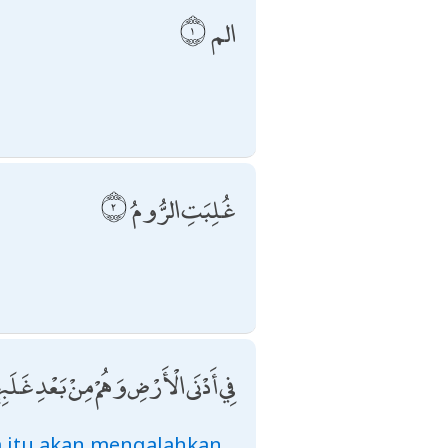
الم
غُلِبَتِ الرُّومُ
فِي أَدْنَى الْأَرْضِ وَهُمْ مِنْ بَعْدِ غَلَب
a itu akan mengalahkan