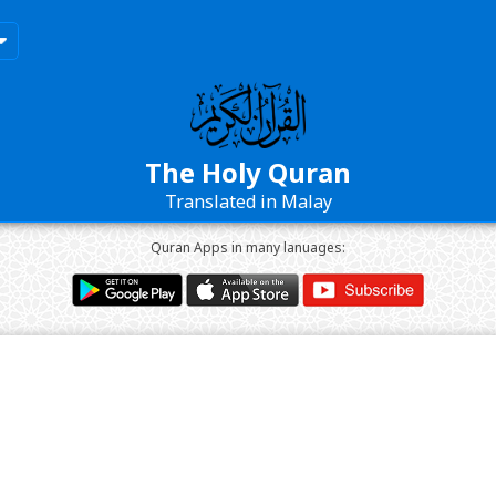
The Holy Quran
Translated in Malay
Quran Apps in many lanuages: