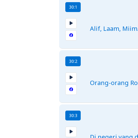
30:1
Alif, Laam, Miim
30:2
Orang-orang Rom
30:3
Di negeri yang 