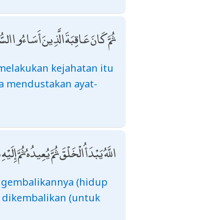
ثُمَّ كَانَ عَاقِبَةَ الَّذِينَ أَسَاءُوا الس
melakukan kejahatan itu
ka mendustakan ayat-
اللَّهُ يَبْدَأُ الْخَلْقَ ثُمَّ يُعِيدُهُ ثُمَّ إِلَ
ngembalikannya (hidup
 dikembalikan (untuk