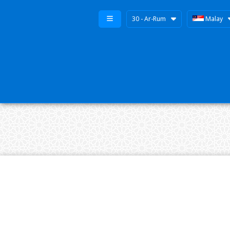
30 - Ar-Rum
Malay