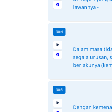
lawannya -
30:4
Dalam masa tida
segala urusan, 
berlakunya (ke
30:5
Dengan kemenan