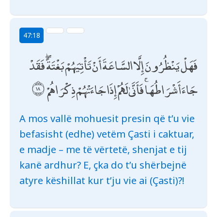
47:18
فَهَلْ يَنْظُرُونَ إِلَّا السَّاعَةَ أَنْ تَأْتِيَهُمْ بَغْتَةً ۖ فَقَدْ
جَاءَ أَشْرَاطُهَا ۚ فَأَنَّىٰ لَهُمْ إِذَا جَاءَتْهُمْ ذِكْرَاهُمْ
A mos vallë mohuesit presin që t’u vie
befasisht (edhe) vetëm Çasti i caktuar,
e madje – me të vërtetë, shenjat e tij
kanë ardhur? E, çka do t’u shërbejnë
atyre këshillat kur t’ju vie ai (Çasti)?!