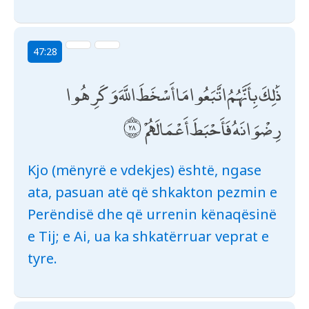
47:28
ذَٰلِكَ بِأَنَّهُمُ اتَّبَعُوا مَا أَسْخَطَ اللَّهَ وَكَرِهُوا
رِضْوَانَهُ فَأَحْبَطَ أَعْمَالَهُمْ
Kjo (mënyrë e vdekjes) është, ngase
ata, pasuan atë që shkakton pezmin e
Perëndisë dhe që urrenin kënaqësinë
e Tij; e Ai, ua ka shkatërruar veprat e
tyre.