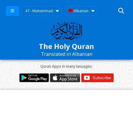
47 - Muhammad
Albanian
The Holy Quran
Translated in Albanian
Quran Apps in many lanuages: