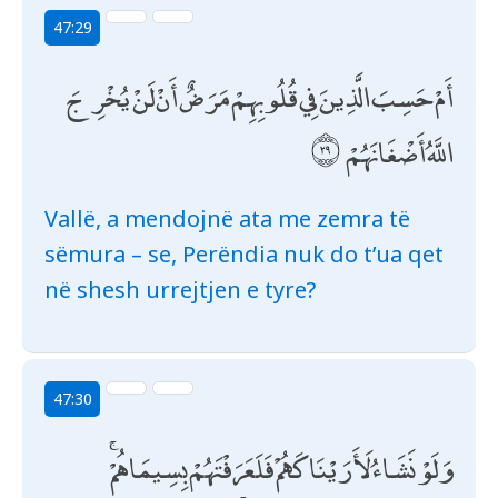
47:29
أَمْ حَسِبَ الَّذِينَ فِي قُلُوبِهِمْ مَرَضٌ أَنْ لَنْ يُخْرِجَ
اللَّهُ أَضْغَانَهُمْ
Vallë, a mendojnë ata me zemra të
sëmura – se, Perëndia nuk do t’ua qet
në shesh urrejtjen e tyre?
47:30
وَلَوْ نَشَاءُ لَأَرَيْنَاكَهُمْ فَلَعَرَفْتَهُمْ بِسِيمَاهُمْ ۚ