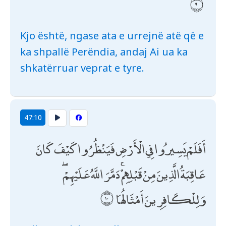
Kjo është, ngase ata e urrejnë atë që e
ka shpallë Perëndia, andaj Ai ua ka
shkatërruar veprat e tyre.
47:10
أَفَلَمْ يَسِيرُوا فِي الْأَرْضِ فَيَنْظُرُوا كَيْفَ كَانَ
عَاقِبَةُ الَّذِينَ مِنْ قَبْلِهِمْ ۚ دَمَّرَ اللَّهُ عَلَيْهِمْ ۖ
وَلِلْكَافِرِينَ أَمْثَالُهَا