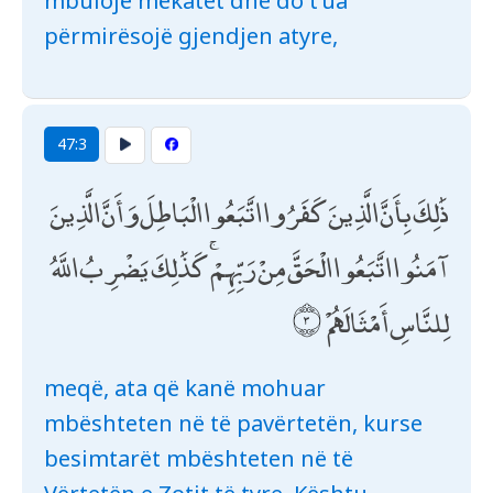
mbulojë mëkatet dhe do t’ua
përmirësojë gjendjen atyre,
47:3
ذَٰلِكَ بِأَنَّ الَّذِينَ كَفَرُوا اتَّبَعُوا الْبَاطِلَ وَأَنَّ الَّذِينَ
آمَنُوا اتَّبَعُوا الْحَقَّ مِنْ رَبِّهِمْ ۚ كَذَٰلِكَ يَضْرِبُ اللَّهُ
لِلنَّاسِ أَمْثَالَهُمْ
meqë, ata që kanë mohuar
mbështeten në të pavërtetën, kurse
besimtarët mbështeten në të