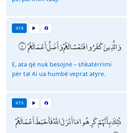
47:8
وَالَّذِينَ كَفَرُوا فَتَعْسًا لَهُمْ وَأَضَلَّ أَعْمَالَهُمْ
E, ata që nuk besojnë – shkatërrimi
për ta! Ai ua humbë veprat atyre.
47:9
ذَٰلِكَ بِأَنَّهُمْ كَرِهُوا مَا أَنْزَلَ اللَّهُ فَأَحْبَطَ أَعْمَالَهُمْ