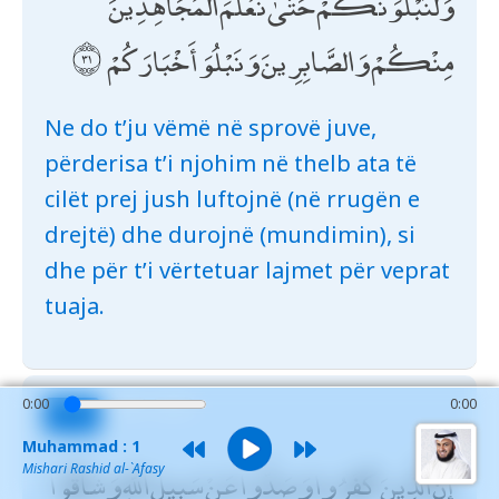
وَلَنَبْلُوَنَّكُمْ حَتَّىٰ نَعْلَمَ الْمُجَاهِدِينَ
مِنْكُمْ وَالصَّابِرِينَ وَنَبْلُوَ أَخْبَارَكُمْ
Ne do t’ju vëmë në sprovë juve,
përderisa t’i njohim në thelb ata të
cilët prej jush luftojnë (në rrugën e
drejtë) dhe durojnë (mundimin), si
dhe për t’i vërtetuar lajmet për veprat
tuaja.
0:00
0:00
47:32
Muhammad : 1
إِنَّ الَّذِينَ كَفَرُوا وَصَدُّوا عَنْ سَبِيلِ اللَّهِ وَشَاقُّوا
Mishari Rashid al-`Afasy