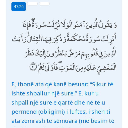
47:20
وَيَقُولُ الَّذِينَ آمَنُوا لَوْلَا نُزِّلَتْ سُورَةٌ ۖ فَإِذَا
أُنْزِلَتْ سُورَةٌ مُحْكَمَةٌ وَذُكِرَ فِيهَا الْقِتَالُ ۙ رَأَيْتَ
الَّذِينَ فِي قُلُوبِهِمْ مَرَضٌ يَنْظُرُونَ إِلَيْكَ نَظَرَ
الْمَغْشِيِّ عَلَيْهِ مِنَ الْمَوْتِ ۖ فَأَوْلَىٰ لَهُمْ
E, thonë ata që kanë besuar: “Sikur të
ishte shpallur një sure!” E, kur u
shpall një sure e qartë dhe në të u
përmend (obligimi) i luftës, i sheh ti
ata zemrash të sëmuara (me besim të