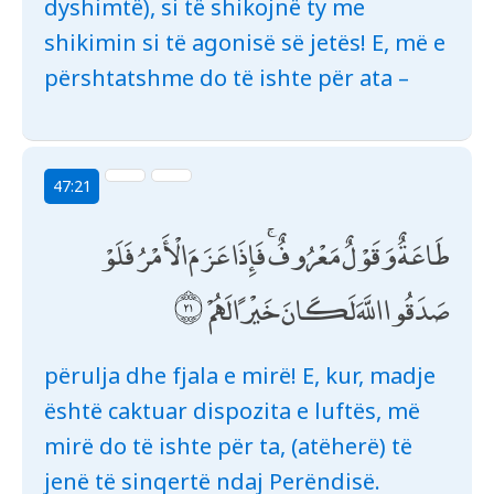
dyshimtë), si të shikojnë ty me
shikimin si të agonisë së jetës! E, më e
përshtatshme do të ishte për ata –
47:21
طَاعَةٌ وَقَوْلٌ مَعْرُوفٌ ۚ فَإِذَا عَزَمَ الْأَمْرُ فَلَوْ
صَدَقُوا اللَّهَ لَكَانَ خَيْرًا لَهُمْ
përulja dhe fjala e mirë! E, kur, madje
është caktuar dispozita e luftës, më
mirë do të ishte për ta, (atëherë) të
jenë të sinqertë ndaj Perëndisë.