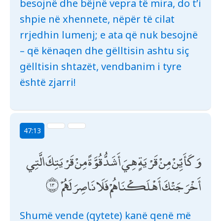
besojnë dhe bëjnë vepra të mira, do t’i
shpie në xhennete, nëpër të cilat
rrjedhin lumenj; e ata që nuk besojnë
– që kënaqen dhe gëlltisin ashtu siç
gëlltisin shtazët, vendbanim i tyre
është zjarri!
47:13
وَكَأَيِّنْ مِنْ قَرْيَةٍ هِيَ أَشَدُّ قُوَّةً مِنْ قَرْيَتِكَ الَّتِي
أَخْرَجَتْكَ أَهْلَكْنَاهُمْ فَلَا نَاصِرَ لَهُمْ
Shumë vende (qytete) kanë qenë më