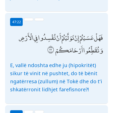
47:22
فَهَلْ عَسَيْتُمْ إِنْ تَوَلَّيْتُمْ أَنْ تُفْسِدُوا فِي الْأَرْضِ
وَتُقَطِّعُوا أَرْحَامَكُمْ
E, vallë ndoshta edhe ju (hipokritët)
sikur të vinit në pushtet, do të bënit
ngatërresa (zullum) në Tokë dhe do t’i
shkatërronit lidhjet farefisnore?!