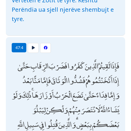
Vërtetën e Zotit të tyre. Kështu
Perëndia ua sjell njerëve shembujt e
tyre.
47:4
فَإِذَا لَقِيتُمُ الَّذِينَ كَفَرُوا فَضَرْبَ الرِّقَابِ حَتَّىٰ
إِذَا أَثْخَنْتُمُوهُمْ فَشُدُّوا الْوَثَاقَ فَإِمَّا مَنًّا بَعْدُ
وَإِمَّا فِدَاءً حَتَّىٰ تَضَعَ الْحَرْبُ أَوْزَارَهَا ۚ ذَٰلِكَ وَلَوْ
يَشَاءُ اللَّهُ لَانْتَصَرَ مِنْهُمْ وَلَٰكِنْ لِيَبْلُوَ
بَعْضَكُمْ بِبَعْضٍ ۗ وَالَّذِينَ قُتِلُوا فِي سَبِيلِ اللَّهِ