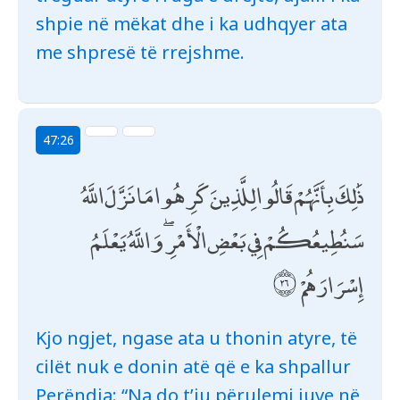
shpie në mëkat dhe i ka udhqyer ata
me shpresë të rrejshme.
47:26
ذَٰلِكَ بِأَنَّهُمْ قَالُوا لِلَّذِينَ كَرِهُوا مَا نَزَّلَ اللَّهُ
سَنُطِيعُكُمْ فِي بَعْضِ الْأَمْرِ ۖ وَاللَّهُ يَعْلَمُ
إِسْرَارَهُمْ
Kjo ngjet, ngase ata u thonin atyre, të
cilët nuk e donin atë që e ka shpallur
Perëndia: “Na do t’ju përulemi juve në