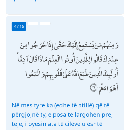
47:16
وَمِنْهُمْ مَنْ يَسْتَمِعُ إِلَيْكَ حَتَّىٰ إِذَا خَرَجُوا مِنْ
عِنْدِكَ قَالُوا لِلَّذِينَ أُوتُوا الْعِلْمَ مَاذَا قَالَ آنِفًا ۚ
أُولَٰئِكَ الَّذِينَ طَبَعَ اللَّهُ عَلَىٰ قُلُوبِهِمْ وَاتَّبَعُوا
أَهْوَاءَهُمْ
Në mes tyre ka (edhe të atillë) që të
përgjojnë ty, e posa të largohen prej
teje, i pyesin ata të cilëve u është