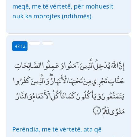
meqë, me të vërtetë, për mohuesit
nuk ka mbrojtës (ndihmës).
47:12
إِنَّ اللَّهَ يُدْخِلُ الَّذِينَ آمَنُوا وَعَمِلُوا الصَّالِحَاتِ
جَنَّاتٍ تَجْرِي مِنْ تَحْتِهَا الْأَنْهَارُ ۖ وَالَّذِينَ كَفَرُوا
يَتَمَتَّعُونَ وَيَأْكُلُونَ كَمَا تَأْكُلُ الْأَنْعَامُ وَالنَّارُ
مَثْوًى لَهُمْ
Perëndia, me të vërtetë, ata që