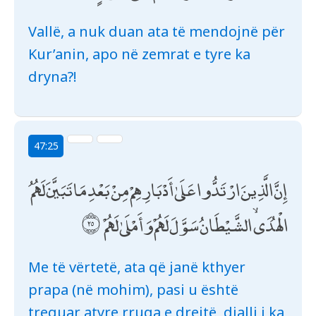
Vallë, a nuk duan ata të mendojnë për
Kur’anin, apo në zemrat e tyre ka
dryna?!
47:25
إِنَّ الَّذِينَ ارْتَدُّوا عَلَىٰ أَدْبَارِهِمْ مِنْ بَعْدِ مَا تَبَيَّنَ لَهُمُ
الْهُدَى ۙ الشَّيْطَانُ سَوَّلَ لَهُمْ وَأَمْلَىٰ لَهُمْ
Me të vërtetë, ata që janë kthyer
prapa (në mohim), pasi u është
treguar atyre rruga e drejtë, djalli i ka