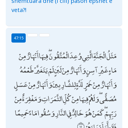
shëmtuara dhe (i cili) pason epshet e
veta?!
47:15
مَثَلُ الْجَنَّةِ الَّتِي وُعِدَ الْمُتَّقُونَ ۖ فِيهَا أَنْهَارٌ مِنْ
مَاءٍ غَيْرِ آسِنٍ وَأَنْهَارٌ مِنْ لَبَنٍ لَمْ يَتَغَيَّرْ طَعْمُهُ
وَأَنْهَارٌ مِنْ خَمْرٍ لَذَّةٍ لِلشَّارِبِينَ وَأَنْهَارٌ مِنْ عَسَلٍ
مُصَفًّى ۖ وَلَهُمْ فِيهَا مِنْ كُلِّ الثَّمَرَاتِ وَمَغْفِرَةٌ مِنْ
رَبِّهِمْ ۖ كَمَنْ هُوَ خَالِدٌ فِي النَّارِ وَسُقُوا مَاءً حَمِيمًا
فَقَطَّعَ أَمْعَاءَهُمْ