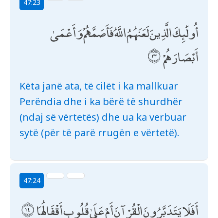
47:23
أُولَٰئِكَ الَّذِينَ لَعَنَهُمُ اللَّهُ فَأَصَمَّهُمْ وَأَعْمَىٰ
أَبْصَارَهُمْ
Këta janë ata, të cilët i ka mallkuar
Perëndia dhe i ka bërë të shurdhër
(ndaj së vërtetës) dhe ua ka verbuar
sytë (për të parë rrugën e vërtetë).
47:24
أَفَلَا يَتَدَبَّرُونَ الْقُرْآنَ أَمْ عَلَىٰ قُلُوبٍ أَقْفَالُهَا