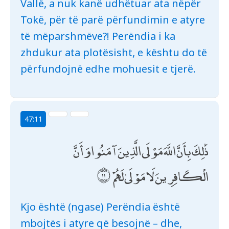
Vallë, a nuk kanë udhëtuar ata nëpër
Tokë, për të parë përfundimin e atyre
të mëparshmëve?! Perëndia i ka
zhdukur ata plotësisht, e kështu do të
përfundojnë edhe mohuesit e tjerë.
47:11
ذَٰلِكَ بِأَنَّ اللَّهَ مَوْلَى الَّذِينَ آمَنُوا وَأَنَّ
الْكَافِرِينَ لَا مَوْلَىٰ لَهُمْ
Kjo është (ngase) Perëndia është
mbojtës i atyre që besojnë – dhe,