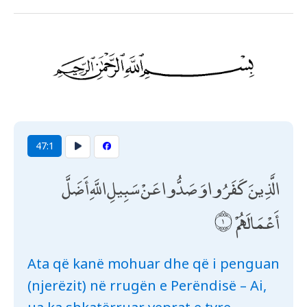
47:1
الَّذِينَ كَفَرُوا وَصَدُّوا عَنْ سَبِيلِ اللَّهِ أَضَلَّ
أَعْمَالَهُمْ
Ata që kanë mohuar dhe që i penguan
(njerëzit) në rrugën e Perëndisë – Ai,