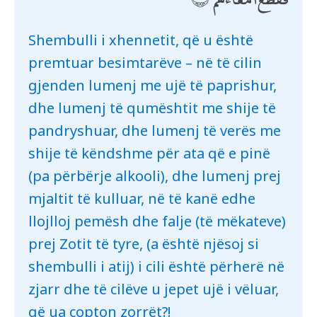
Shembulli i xhennetit, që u është
premtuar besimtarëve – në të cilin
gjenden lumenj me ujë të paprishur,
dhe lumenj të qumështit me shije të
pandryshuar, dhe lumenj të verës me
shije të këndshme për ata që e pinë
(pa përbërje alkooli), dhe lumenj prej
mjaltit të kulluar, në të kanë edhe
llojlloj pemësh dhe falje (të mëkateve)
prej Zotit të tyre, (a është njësoj si
shembulli i atij) i cili është përherë në
zjarr dhe të cilëve u jepet ujë i vëluar,
që ua copton zorrët?!