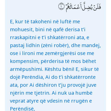
فَلَنْ يُضِلَّ أَعْمَالَهُمْ
E, kur të takoheni në luftë me
mohuesit, bini në qafë derisa t’i
rraskapitni e t’i shkatërroni ata, e
pastaj lidhin (zëni robër), dhe mandej,
ose i lironi me zemërgjerësi ose me
kompensim, përderisa të mos bëhet
armëpushimi. Kështu bëni! E, sikur të
dojë Perëndia, Ai do t’i shkatërronte
ata, por Ai dëshiron t’ju provojë juve
njërin me tjetrin. Ai nuk ua humbë
veprat atyre që vdesin në rrugën e
Perëndisë,