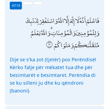
47:19
فَاعْلَمْ أَنَّهُ لَا إِلَٰهَ إِلَّا اللَّهُ وَاسْتَغْفِرْ لِذَنْبِكَ
وَلِلْمُؤْمِنِينَ وَالْمُؤْمِنَاتِ ۗ وَاللَّهُ يَعْلَمُ
مُتَقَلَّبَكُمْ وَمَثْوَاكُمْ
Dije se s’ka zot (tjetër) pos Perëndisë!
Kërko falje për mëkatet tua dhe për
besimtarët e besimtaret. Perëndia di
se ku silleni ju dhe ku qëndroni
(banoni).