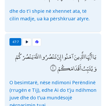
dhe do t’i shpie në xhennet ata, të
cilin madje, ua ka përshkruar atyre.
47:7
يَا أَيُّهَا الَّذِينَ آمَنُوا إِنْ تَنْصُرُوا اللَّهَ يَنْصُرْكُمْ
وَيُثَبِّتْ أَقْدَامَكُمْ
O besimtarë, nëse ndimoni Perëndinë
(rrugën e Tij), edhe Ai do t’ju ndihmon
juve dhe do t’ua mundësojë
përparimin tuaj.