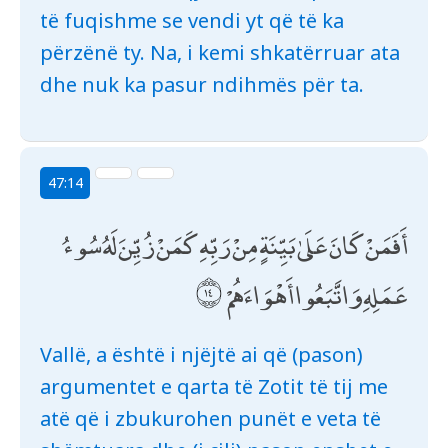
të fuqishme se vendi yt që të ka
përzënë ty. Na, i kemi shkatërruar ata
dhe nuk ka pasur ndihmës për ta.
47:14
أَفَمَنْ كَانَ عَلَىٰ بَيِّنَةٍ مِنْ رَبِّهِ كَمَنْ زُيِّنَ لَهُ سُوءُ
عَمَلِهِ وَاتَّبَعُوا أَهْوَاءَهُمْ
Vallë, a është i njëjtë ai që (pason)
argumentet e qarta të Zotit të tij me
atë që i zbukurohen punët e veta të