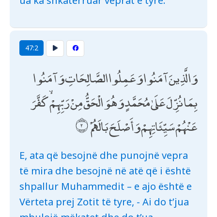
ua ka shkatërruar veprat e tyre.
47:2
وَالَّذِينَ آمَنُوا وَعَمِلُوا الصَّالِحَاتِ وَآمَنُوا
بِمَا نُزِّلَ عَلَىٰ مُحَمَّدٍ وَهُوَ الْحَقُّ مِنْ رَبِّهِمْ ۙ كَفَّرَ
عَنْهُمْ سَيِّئَاتِهِمْ وَأَصْلَحَ بَالَهُمْ
E, ata që besojnë dhe punojnë vepra
të mira dhe besojnë në atë që i është
shpallur Muhammedit – e ajo është e
Vërteta prej Zotit të tyre, - Ai do t’jua