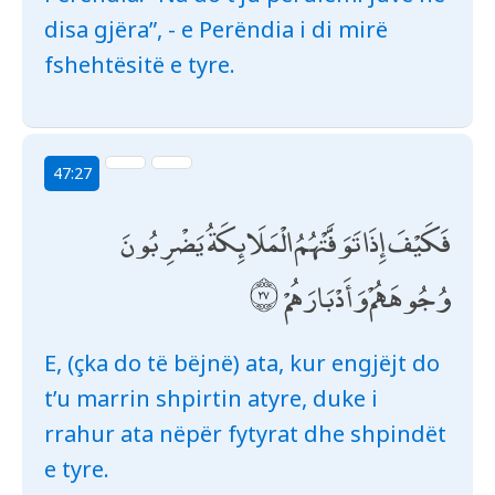
disa gjëra”, - e Perëndia i di mirë
fshehtësitë e tyre.
47:27
فَكَيْفَ إِذَا تَوَفَّتْهُمُ الْمَلَائِكَةُ يَضْرِبُونَ
وُجُوهَهُمْ وَأَدْبَارَهُمْ
E, (çka do të bëjnë) ata, kur engjëjt do
t’u marrin shpirtin atyre, duke i
rrahur ata nëpër fytyrat dhe shpindët
e tyre.