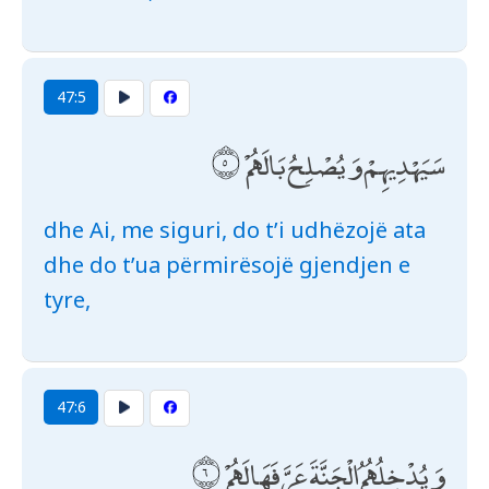
47:5
سَيَهْدِيهِمْ وَيُصْلِحُ بَالَهُمْ
dhe Ai, me siguri, do t’i udhëzojë ata
dhe do t’ua përmirësojë gjendjen e
tyre,
47:6
وَيُدْخِلُهُمُ الْجَنَّةَ عَرَّفَهَا لَهُمْ