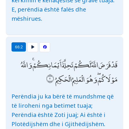
kërkimin e kënaqësisë së grave tuaja.
E, perëndia është falës dhe
mëshirues.
66:2
قَدْ فَرَضَ اللَّهُ لَكُمْ تَحِلَّةَ أَيْمَانِكُمْ ۚ وَاللَّهُ
مَوْلَاكُمْ ۖ وَهُوَ الْعَلِيمُ الْحَكِيمُ
Perëndia ju ka bërë të mundshme që
të liroheni nga betimet tuaja;
Perëndia është Zoti juaj; Ai është i
Plotëdijshëm dhe i Gjithëdijshëm.