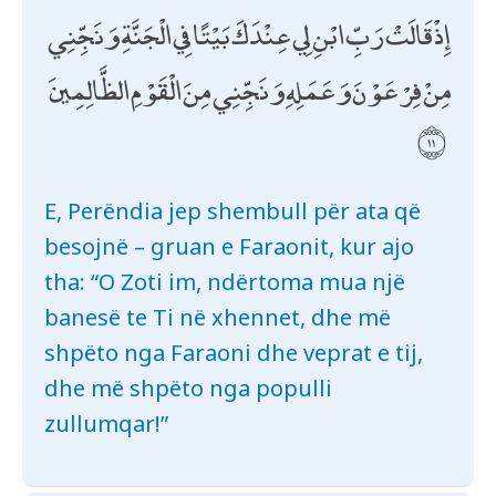
إِذْ قَالَتْ رَبِّ ابْنِ لِي عِنْدَكَ بَيْتًا فِي الْجَنَّةِ وَنَجِّنِي
مِنْ فِرْعَوْنَ وَعَمَلِهِ وَنَجِّنِي مِنَ الْقَوْمِ الظَّالِمِينَ
E, Perëndia jep shembull për ata që
besojnë – gruan e Faraonit, kur ajo
tha: “O Zoti im, ndërtoma mua një
banesë te Ti në xhennet, dhe më
shpëto nga Faraoni dhe veprat e tij,
dhe më shpëto nga populli
zullumqar!”