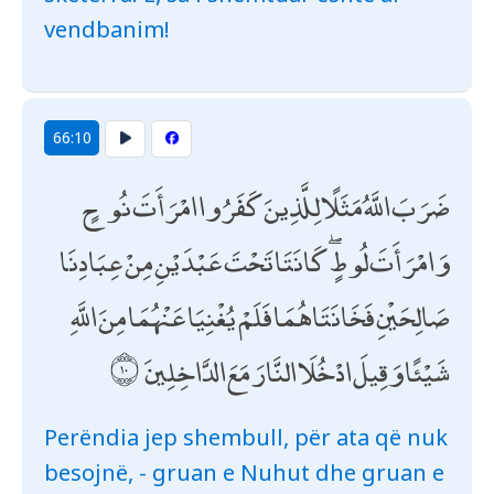
vendbanim!
66:10
ضَرَبَ اللَّهُ مَثَلًا لِلَّذِينَ كَفَرُوا امْرَأَتَ نُوحٍ
وَامْرَأَتَ لُوطٍ ۖ كَانَتَا تَحْتَ عَبْدَيْنِ مِنْ عِبَادِنَا
صَالِحَيْنِ فَخَانَتَاهُمَا فَلَمْ يُغْنِيَا عَنْهُمَا مِنَ اللَّهِ
شَيْئًا وَقِيلَ ادْخُلَا النَّارَ مَعَ الدَّاخِلِينَ
Perëndia jep shembull, për ata që nuk
besojnë, - gruan e Nuhut dhe gruan e