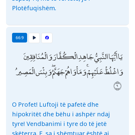
Plotëfuqishëm.
66:9
يَا أَيُّهَا النَّبِيُّ جَاهِدِ الْكُفَّارَ وَالْمُنَافِقِينَ
وَاغْلُظْ عَلَيْهِمْ ۚ وَمَأْوَاهُمْ جَهَنَّمُ ۖ وَبِئْسَ الْمَصِيرُ
O Profet! Luftoji të pafetë dhe
hipokritët dhe bëhu i ashpër ndaj
tyre! Vendbanimi i tyre do të jetë
skëterra. E, sa i shëmtuar është ai