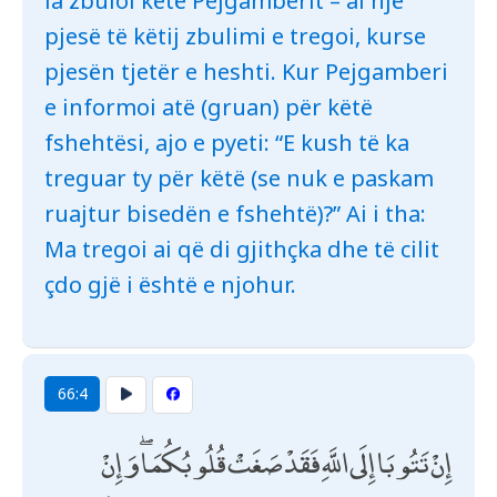
ia zbuloi këtë Pejgamberit – ai një
pjesë të këtij zbulimi e tregoi, kurse
pjesën tjetër e heshti. Kur Pejgamberi
e informoi atë (gruan) për këtë
fshehtësi, ajo e pyeti: “E kush të ka
treguar ty për këtë (se nuk e paskam
ruajtur bisedën e fshehtë)?” Ai i tha:
Ma tregoi ai që di gjithçka dhe të cilit
çdo gjë i është e njohur.
66:4
إِنْ تَتُوبَا إِلَى اللَّهِ فَقَدْ صَغَتْ قُلُوبُكُمَا ۖ وَإِنْ