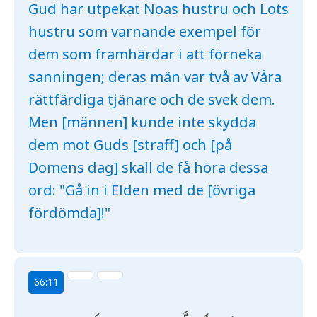
Gud har utpekat Noas hustru och Lots
hustru som varnande exempel för
dem som framhärdar i att förneka
sanningen; deras män var två av Våra
rättfärdiga tjänare och de svek dem.
Men [männen] kunde inte skydda
dem mot Guds [straff] och [på
Domens dag] skall de få höra dessa
ord: "Gå in i Elden med de [övriga
fördömda]!"
66:11