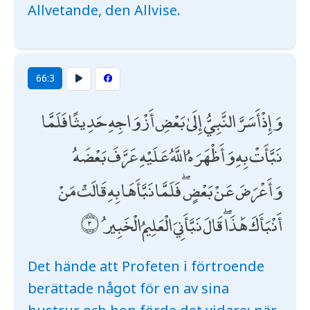
Allvetande, den Allvise.
66:3
وَإِذْ أَسَرَّ النَّبِيُّ إِلَىٰ بَعْضِ أَزْوَاجِهِ حَدِيثًا فَلَمَّا
نَبَّأَتْ بِهِ وَأَظْهَرَهُ اللَّهُ عَلَيْهِ عَرَّفَ بَعْضَهُ
وَأَعْرَضَ عَنْ بَعْضٍ ۖ فَلَمَّا نَبَّأَهَا بِهِ قَالَتْ مَنْ
أَنْبَأَكَ هَٰذَا ۖ قَالَ نَبَّأَنِيَ الْعَلِيمُ الْخَبِيرُ
Det hände att Profeten i förtroende
berättade något för en av sina