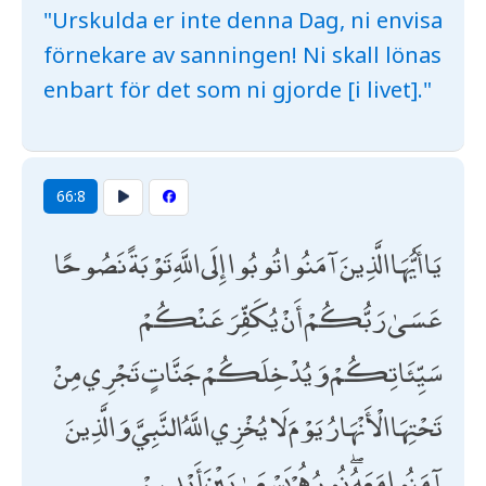
"Urskulda er inte denna Dag, ni envisa
förnekare av sanningen! Ni skall lönas
enbart för det som ni gjorde [i livet]."
66:8
يَا أَيُّهَا الَّذِينَ آمَنُوا تُوبُوا إِلَى اللَّهِ تَوْبَةً نَصُوحًا
عَسَىٰ رَبُّكُمْ أَنْ يُكَفِّرَ عَنْكُمْ
سَيِّئَاتِكُمْ وَيُدْخِلَكُمْ جَنَّاتٍ تَجْرِي مِنْ
تَحْتِهَا الْأَنْهَارُ يَوْمَ لَا يُخْزِي اللَّهُ النَّبِيَّ وَالَّذِينَ
آمَنُوا مَعَهُ ۖ نُورُهُمْ يَسْعَىٰ بَيْنَ أَيْدِيهِمْ