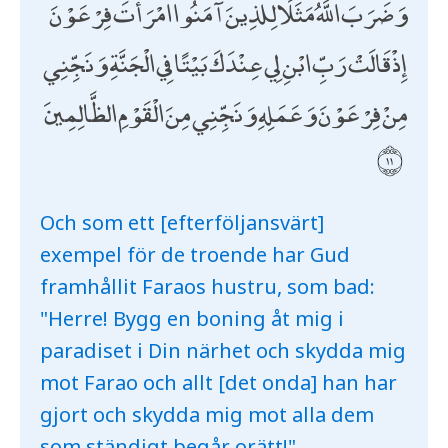
وَضَرَبَ اللَّهُ مَثَلًا لِلَّذِينَ آمَنُوا امْرَأَتَ فِرْعَوْنَ
إِذْ قَالَتْ رَبِّ ابْنِ لِي عِنْدَكَ بَيْتًا فِي الْجَنَّةِ وَنَجِّنِي
مِنْ فِرْعَوْنَ وَعَمَلِهِ وَنَجِّنِي مِنَ الْقَوْمِ الظَّالِمِينَ
Och som ett [efterföljansvärt]
exempel för de troende har Gud
framhållit Faraos hustru, som bad:
"Herre! Bygg en boning åt mig i
paradiset i Din närhet och skydda mig
mot Farao och allt [det onda] han har
gjort och skydda mig mot alla dem
som ständigt begår orätt!"