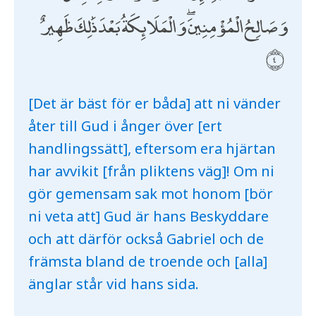
وَصَالِحُ الْمُؤْمِنِينَ ۖ وَالْمَلَائِكَةُ بَعْدَ ذَٰلِكَ ظَهِيرٌ
[Det är bäst för er båda] att ni vänder
åter till Gud i ånger över [ert
handlingssätt], eftersom era hjärtan
har avvikit [från pliktens väg]! Om ni
gör gemensam sak mot honom [bör
ni veta att] Gud är hans Beskyddare
och att därför också Gabriel och de
främsta bland de troende och [alla]
änglar står vid hans sida.