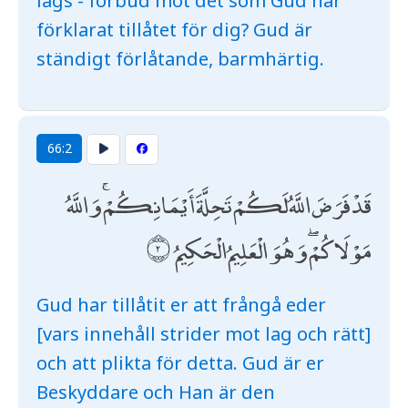
lags - förbud mot det som Gud har
förklarat tillåtet för dig? Gud är
ständigt förlåtande, barmhärtig.
66:2
قَدْ فَرَضَ اللَّهُ لَكُمْ تَحِلَّةَ أَيْمَانِكُمْ ۚ وَاللَّهُ
مَوْلَاكُمْ ۖ وَهُوَ الْعَلِيمُ الْحَكِيمُ
Gud har tillåtit er att frångå eder
[vars innehåll strider mot lag och rätt]
och att plikta för detta. Gud är er
Beskyddare och Han är den