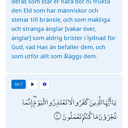
deras som står er nära bör ni frukta
den Eld som har människor och
stenar till bränsle, och som mäktiga
och stränga änglar [vakar över,
änglar] som aldrig brister i lydnad för
Gud, vad Han än befaller dem, och
som utför allt som åläggs dem.
66:7
يَا أَيُّهَا الَّذِينَ كَفَرُوا لَا تَعْتَذِرُوا الْيَوْمَ ۖ إِنَّمَا
تُجْزَوْنَ مَا كُنْتُمْ تَعْمَلُونَ