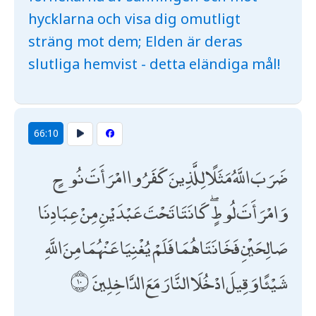
hycklarna och visa dig omutligt
sträng mot dem; Elden är deras
slutliga hemvist - detta eländiga mål!
66:10
ضَرَبَ اللَّهُ مَثَلًا لِلَّذِينَ كَفَرُوا امْرَأَتَ نُوحٍ
وَامْرَأَتَ لُوطٍ ۖ كَانَتَا تَحْتَ عَبْدَيْنِ مِنْ عِبَادِنَا
صَالِحَيْنِ فَخَانَتَاهُمَا فَلَمْ يُغْنِيَا عَنْهُمَا مِنَ اللَّهِ
شَيْئًا وَقِيلَ ادْخُلَا النَّارَ مَعَ الدَّاخِلِينَ