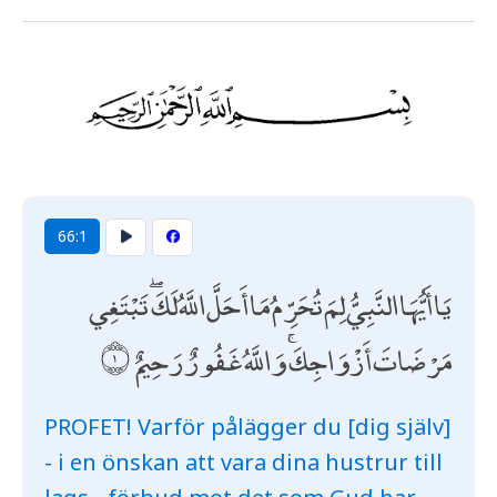
66:1
يَا أَيُّهَا النَّبِيُّ لِمَ تُحَرِّمُ مَا أَحَلَّ اللَّهُ لَكَ ۖ تَبْتَغِي
مَرْضَاتَ أَزْوَاجِكَ ۚ وَاللَّهُ غَفُورٌ رَحِيمٌ
PROFET! Varför pålägger du [dig själv]
- i en önskan att vara dina hustrur till