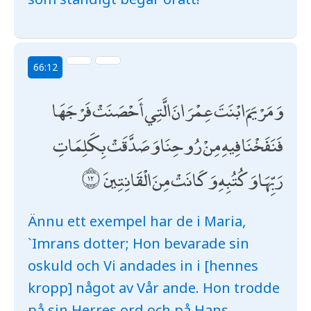
66:12
وَمَرْيَمَ ابْنَتَ عِمْرَانَ الَّتِي أَحْصَنَتْ فَرْجَهَا
فَنَفَخْنَا فِيهِ مِنْ رُوحِنَا وَصَدَّقَتْ بِكَلِمَاتِ
رَبِّهَا وَكُتُبِهِ وَكَانَتْ مِنَ الْقَانِتِينَ
Ännu ett exempel har de i Maria,
`Imrans dotter; Hon bevarade sin
oskuld och Vi andades in i [hennes
kropp] något av Vår ande. Hon trodde
på sin Herres ord och på Hans