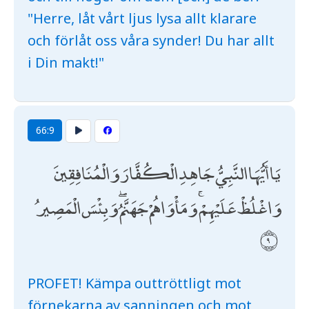
"Herre, låt vårt ljus lysa allt klarare
och förlåt oss våra synder! Du har allt
i Din makt!"
66:9
يَا أَيُّهَا النَّبِيُّ جَاهِدِ الْكُفَّارَ وَالْمُنَافِقِينَ
وَاغْلُظْ عَلَيْهِمْ ۚ وَمَأْوَاهُمْ جَهَنَّمُ ۖ وَبِئْسَ الْمَصِيرُ
PROFET! Kämpa outtröttligt mot
förnekarna av sanningen och mot