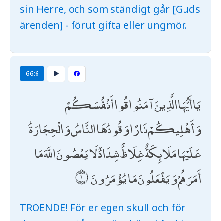
sin Herre, och som ständigt går [Guds
ärenden] - förut gifta eller ungmör.
66:6
يَا أَيُّهَا الَّذِينَ آمَنُوا قُوا أَنْفُسَكُمْ
وَأَهْلِيكُمْ نَارًا وَقُودُهَا النَّاسُ وَالْحِجَارَةُ
عَلَيْهَا مَلَائِكَةٌ غِلَاظٌ شِدَادٌ لَا يَعْصُونَ اللَّهَ مَا
أَمَرَهُمْ وَيَفْعَلُونَ مَا يُؤْمَرُونَ
TROENDE! För er egen skull och för