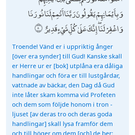
وَبِأَيْمَانِهِمْ يَقُولُونَ رَبَّنَا أَتْمِمْ لَنَا نُورَنَا
وَاغْفِرْ لَنَا ۖ إِنَّكَ عَلَىٰ كُلِّ شَيْءٍ قَدِيرٌ
Troende! Vänd er i uppriktig ånger
[över era synder] till Gud! Kanske skall
er Herre ur er [bok] utplåna era dåliga
handlingar och föra er till lustgårdar,
vattnade av bäckar, den Dag då Gud
inte låter skam komma vid Profeten
och dem som följde honom i tron -
ljuset [av deras tro och deras goda
handlingar] skall lysa framför dem
och till höger om dem [och] de ber: