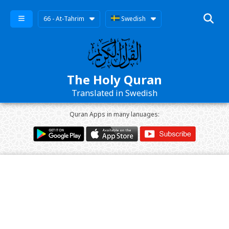
66 - At-Tahrim
Swedish
The Holy Quran
Translated in Swedish
Quran Apps in many lanuages: