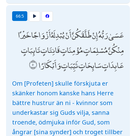
66:5
عَسَىٰ رَبُّهُ إِنْ طَلَّقَكُنَّ أَنْ يُبْدِلَهُ أَزْوَاجًا خَيْرًا
مِنْكُنَّ مُسْلِمَاتٍ مُؤْمِنَاتٍ قَانِتَاتٍ تَائِبَاتٍ
عَابِدَاتٍ سَائِحَاتٍ ثَيِّبَاتٍ وَأَبْكَارًا
Om [Profeten] skulle förskjuta er
skänker honom kanske hans Herre
bättre hustrur än ni - kvinnor som
underkastar sig Guds vilja, sanna
troende, ödmjuka inför Gud, som
ångrar [sina synder] och troget tillber