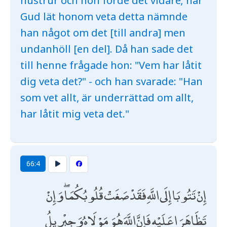
hustrur och hon förde det vidare; när
Gud lät honom veta detta nämnde
han något om det [till andra] men
undanhöll [en del]. Då han sade det
till henne frågade hon: "Vem har låtit
dig veta det?" - och han svarade: "Han
som vet allt, är underrättad om allt,
har låtit mig veta det."
66:4
إِنْ تَتُوبَا إِلَى اللَّهِ فَقَدْ صَغَتْ قُلُوبُكُمَا ۖ وَإِنْ
تَظَاهَرَا عَلَيْهِ فَإِنَّ اللَّهَ هُوَ مَوْلَاهُ وَجِبْرِيلُ