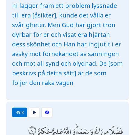
ni lägger fram ett problem lyssnade
till era [åsikter], kunde det vålla er
svårigheter. Men Gud har gjort tron
dyrbar för er och visat era hjärtan
dess skönhet och Han har ingjutit i er
avsky mot förnekandet av sanningen
och mot all synd och olydnad. De [som
beskrivs på detta sätt] är de som
följer den raka vägen
49:8
فَضْلًا مِنَ اللَّهِ وَنِعْمَةً ۚ وَاللَّهُ عَلِيمٌ حَكِيمٌ