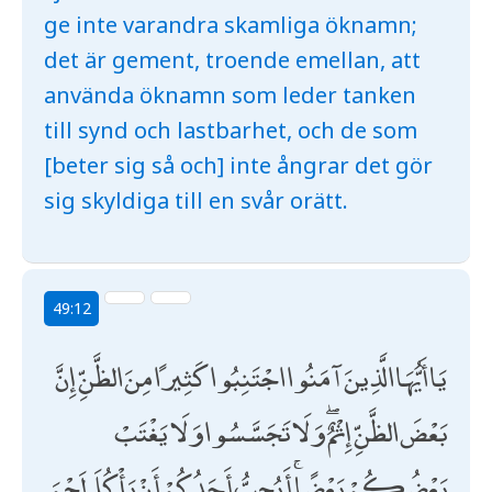
ge inte varandra skamliga öknamn;
det är gement, troende emellan, att
använda öknamn som leder tanken
till synd och lastbarhet, och de som
[beter sig så och] inte ångrar det gör
sig skyldiga till en svår orätt.
49:12
يَا أَيُّهَا الَّذِينَ آمَنُوا اجْتَنِبُوا كَثِيرًا مِنَ الظَّنِّ إِنَّ
بَعْضَ الظَّنِّ إِثْمٌ ۖ وَلَا تَجَسَّسُوا وَلَا يَغْتَبْ
بَعْضُكُمْ بَعْضًا ۚ أَيُحِبُّ أَحَدُكُمْ أَنْ يَأْكُلَ لَحْمَ