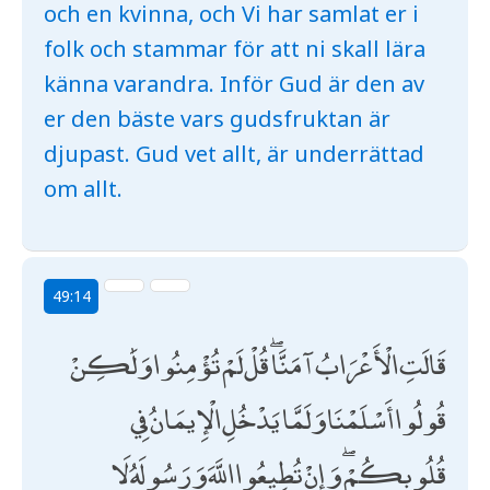
och en kvinna, och Vi har samlat er i
folk och stammar för att ni skall lära
känna varandra. Inför Gud är den av
er den bäste vars gudsfruktan är
djupast. Gud vet allt, är underrättad
om allt.
49:14
قَالَتِ الْأَعْرَابُ آمَنَّا ۖ قُلْ لَمْ تُؤْمِنُوا وَلَٰكِنْ
قُولُوا أَسْلَمْنَا وَلَمَّا يَدْخُلِ الْإِيمَانُ فِي
قُلُوبِكُمْ ۖ وَإِنْ تُطِيعُوا اللَّهَ وَرَسُولَهُ لَا