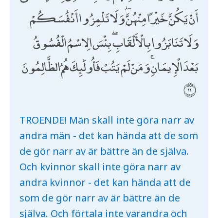
أَنْ يَكُنَّ خَيْرًا مِنْهُنَّ ۖ وَلَا تَلْمِزُوا أَنْفُسَكُمْ
وَلَا تَنَابَزُوا بِالْأَلْقَابِ ۖ بِئْسَ الِاسْمُ الْفُسُوقُ
بَعْدَ الْإِيمَانِ ۚ وَمَنْ لَمْ يَتُبْ فَأُولَٰئِكَ هُمُ الظَّالِمُونَ
TROENDE! Män skall inte göra narr av
andra män - det kan hända att de som
de gör narr av är bättre än de själva.
Och kvinnor skall inte göra narr av
andra kvinnor - det kan hända att de
som de gör narr av är bättre än de
själva. Och förtala inte varandra och