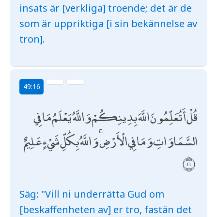
insats är [verkliga] troende; det är de
som är uppriktiga [i sin bekännelse av
tron].
49:16
قُلْ أَتُعَلِّمُونَ اللَّهَ بِدِينِكُمْ وَاللَّهُ يَعْلَمُ مَا فِي
السَّمَاوَاتِ وَمَا فِي الْأَرْضِ ۚ وَاللَّهُ بِكُلِّ شَيْءٍ عَلِيمٌ
Säg: "Vill ni underrätta Gud om
[beskaffenheten av] er tro, fastän det