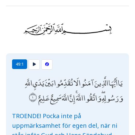
49:1
يَا أَيُّهَا الَّذِينَ آمَنُوا لَا تُقَدِّمُوا بَيْنَ يَدَيِ اللَّهِ
وَرَسُولِهِ ۖ وَاتَّقُوا اللَّهَ ۚ إِنَّ اللَّهَ سَمِيعٌ عَلِيمٌ
TROENDE! Pocka inte på
uppmärksamhet för egen del, när ni