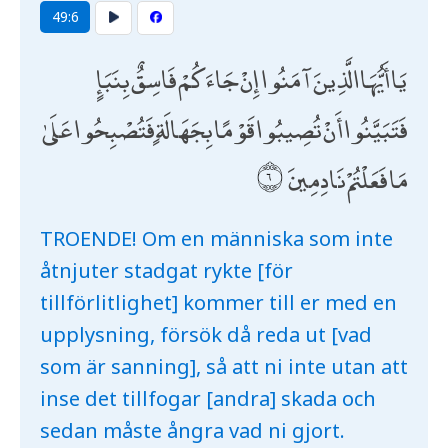
49:6
يَا أَيُّهَا الَّذِينَ آمَنُوا إِنْ جَاءَكُمْ فَاسِقٌ بِنَبَإٍ
فَتَبَيَّنُوا أَنْ تُصِيبُوا قَوْمًا بِجَهَالَةٍ فَتُصْبِحُوا عَلَىٰ
مَا فَعَلْتُمْ نَادِمِينَ
TROENDE! Om en människa som inte
åtnjuter stadgat rykte [för
tillförlitlighet] kommer till er med en
upplysning, försök då reda ut [vad
som är sanning], så att ni inte utan att
inse det tillfogar [andra] skada och
sedan måste ångra vad ni gjort.