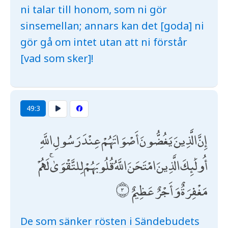
ni talar till honom, som ni gör
sinsemellan; annars kan det [goda] ni
gör gå om intet utan att ni förstår
[vad som sker]!
49:3
إِنَّ الَّذِينَ يَغُضُّونَ أَصْوَاتَهُمْ عِنْدَ رَسُولِ اللَّهِ
أُولَٰئِكَ الَّذِينَ امْتَحَنَ اللَّهُ قُلُوبَهُمْ لِلتَّقْوَىٰ ۚ لَهُمْ
مَغْفِرَةٌ وَأَجْرٌ عَظِيمٌ
De som sänker rösten i Sändebudets