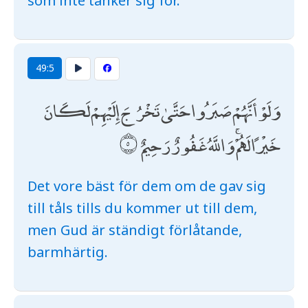
som inte tänker sig för.
49:5
وَلَوْ أَنَّهُمْ صَبَرُوا حَتَّىٰ تَخْرُجَ إِلَيْهِمْ لَكَانَ
خَيْرًا لَهُمْ ۚ وَاللَّهُ غَفُورٌ رَحِيمٌ
Det vore bäst för dem om de gav sig
till tåls tills du kommer ut till dem,
men Gud är ständigt förlåtande,
barmhärtig.