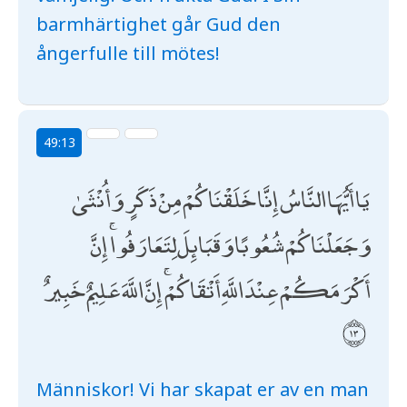
barmhärtighet går Gud den
ångerfulle till mötes!
49:13
يَا أَيُّهَا النَّاسُ إِنَّا خَلَقْنَاكُمْ مِنْ ذَكَرٍ وَأُنْثَىٰ
وَجَعَلْنَاكُمْ شُعُوبًا وَقَبَائِلَ لِتَعَارَفُوا ۚ إِنَّ
أَكْرَمَكُمْ عِنْدَ اللَّهِ أَتْقَاكُمْ ۚ إِنَّ اللَّهَ عَلِيمٌ خَبِيرٌ
Människor! Vi har skapat er av en man