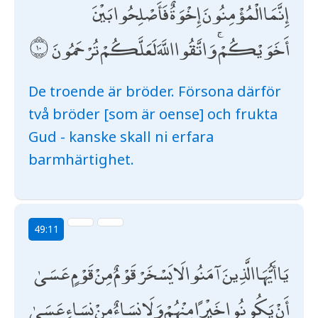
إِنَّمَا الْمُؤْمِنُونَ إِخْوَةٌ فَأَصْلِحُوا بَيْنَ
أَخَوَيْكُمْ ۚ وَاتَّقُوا اللَّهَ لَعَلَّكُمْ تُرْحَمُونَ
De troende är bröder. Försona därför
två bröder [som är oense] och frukta
Gud - kanske skall ni erfara
barmhärtighet.
49:11
يَا أَيُّهَا الَّذِينَ آمَنُوا لَا يَسْخَرْ قَوْمٌ مِنْ قَوْمٍ عَسَىٰ
أَنْ يَكُونُوا خَيْرًا مِنْهُمْ وَلَا نِسَاءٌ مِنْ نِسَاءٍ عَسَىٰ