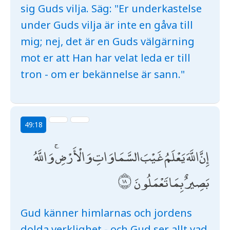
sig Guds vilja. Säg: "Er underkastelse
under Guds vilja är inte en gåva till
mig; nej, det är en Guds välgärning
mot er att Han har velat leda er till
tron - om er bekännelse är sann."
49:18
إِنَّ اللَّهَ يَعْلَمُ غَيْبَ السَّمَاوَاتِ وَالْأَرْضِ ۚ وَاللَّهُ
بَصِيرٌ بِمَا تَعْمَلُونَ
Gud känner himlarnas och jordens
dolda verklighet - och Gud ser allt vad