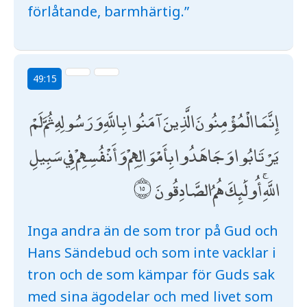
förlåtande, barmhärtig.”
49:15
إِنَّمَا الْمُؤْمِنُونَ الَّذِينَ آمَنُوا بِاللَّهِ وَرَسُولِهِ ثُمَّ لَمْ
يَرْتَابُوا وَجَاهَدُوا بِأَمْوَالِهِمْ وَأَنْفُسِهِمْ فِي سَبِيلِ
اللَّهِ ۚ أُولَٰئِكَ هُمُ الصَّادِقُونَ
Inga andra än de som tror på Gud och
Hans Sändebud och som inte vacklar i
tron och de som kämpar för Guds sak
med sina ägodelar och med livet som