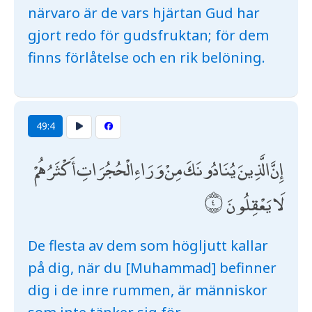
närvaro är de vars hjärtan Gud har
gjort redo för gudsfruktan; för dem
finns förlåtelse och en rik belöning.
49:4
إِنَّ الَّذِينَ يُنَادُونَكَ مِنْ وَرَاءِ الْحُجُرَاتِ أَكْثَرُهُمْ
لَا يَعْقِلُونَ
De flesta av dem som högljutt kallar
på dig, när du [Muhammad] befinner
dig i de inre rummen, är människor