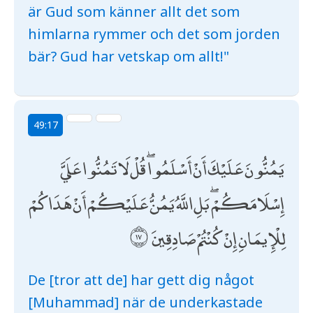
är Gud som känner allt det som
himlarna rymmer och det som jorden
bär? Gud har vetskap om allt!"
49:17
يَمُنُّونَ عَلَيْكَ أَنْ أَسْلَمُوا ۖ قُلْ لَا تَمُنُّوا عَلَيَّ
إِسْلَامَكُمْ ۖ بَلِ اللَّهُ يَمُنُّ عَلَيْكُمْ أَنْ هَدَاكُمْ
لِلْإِيمَانِ إِنْ كُنْتُمْ صَادِقِينَ
De [tror att de] har gett dig något
[Muhammad] när de underkastade