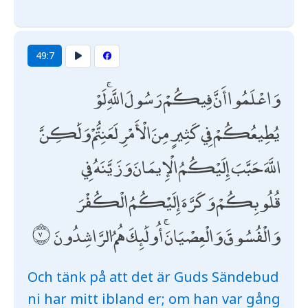
49:7
وَاعْلَمُوا أَنَّ فِيكُمْ رَسُولَ اللَّهِ ۚ لَوْ
يُطِيعُكُمْ فِي كَثِيرٍ مِنَ الْأَمْرِ لَعَنِتُّمْ وَلَٰكِنَّ
اللَّهَ حَبَّبَ إِلَيْكُمُ الْإِيمَانَ وَزَيَّنَهُ فِي
قُلُوبِكُمْ وَكَرَّهَ إِلَيْكُمُ الْكُفْرَ
وَالْفُسُوقَ وَالْعِصْيَانَ ۚ أُولَٰئِكَ هُمُ الرَّاشِدُونَ
Och tänk på att det är Guds Sändebud
ni har mitt ibland er; om han var gång