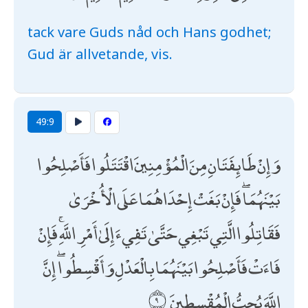
tack vare Guds nåd och Hans godhet;
Gud är allvetande, vis.
49:9
وَإِنْ طَائِفَتَانِ مِنَ الْمُؤْمِنِينَ اقْتَتَلُوا فَأَصْلِحُوا
بَيْنَهُمَا ۖ فَإِنْ بَغَتْ إِحْدَاهُمَا عَلَى الْأُخْرَىٰ
فَقَاتِلُوا الَّتِي تَبْغِي حَتَّىٰ تَفِيءَ إِلَىٰ أَمْرِ اللَّهِ ۚ فَإِنْ
فَاءَتْ فَأَصْلِحُوا بَيْنَهُمَا بِالْعَدْلِ وَأَقْسِطُوا ۖ إِنَّ
اللَّهَ يُحِبُّ الْمُقْسِطِينَ