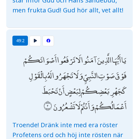
står inför Gud och Hans Sändebud,
men frukta Gud! Gud hör allt, vet allt!
49:2
يَا أَيُّهَا الَّذِينَ آمَنُوا لَا تَرْفَعُوا أَصْوَاتَكُمْ
فَوْقَ صَوْتِ النَّبِيِّ وَلَا تَجْهَرُوا لَهُ بِالْقَوْلِ
كَجَهْرِ بَعْضِكُمْ لِبَعْضٍ أَنْ تَحْبَطَ
أَعْمَالُكُمْ وَأَنْتُمْ لَا تَشْعُرُونَ
Troende! Dränk inte med era röster
Profetens ord och höj inte rösten när