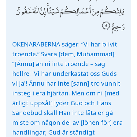
يَلِتْكُمْ مِنْ أَعْمَالِكُمْ شَيْئًا ۚ إِنَّ اللَّهَ غَفُورٌ
رَحِيمٌ
ÖKENARABERNA säger: ”Vi har blivit
troende.” Svara [dem, Muhammad]:
”[Ännu] än ni inte troende – säg
hellre: 'Vi har underkastat oss Guds
vilja'! Ännu har inte [sann] tro vunnit
insteg i era hjärtan. Men om ni [med
ärligt uppsåt] lyder Gud och Hans
Sändebud skall Han inte låta er gå
miste om någon del av [lönen för] era
handlingar; Gud är ständigt