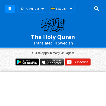
49 - Al-Hujraat
Swedish
The Holy Quran
Translated in Swedish
Quran Apps in many lanuages: