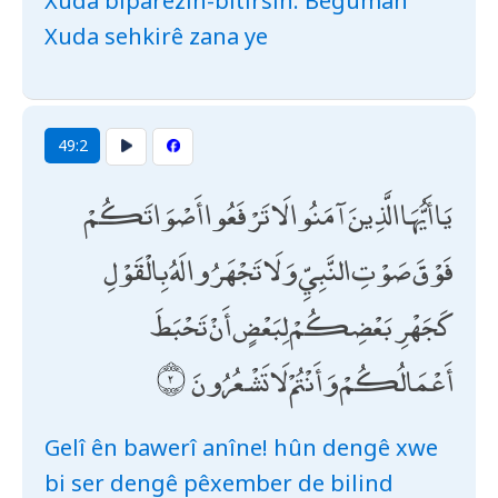
Xuda biparêzin-bitirsin. Bêguman
Xuda sehkirê zana ye
49:2
يَا أَيُّهَا الَّذِينَ آمَنُوا لَا تَرْفَعُوا أَصْوَاتَكُمْ
فَوْقَ صَوْتِ النَّبِيِّ وَلَا تَجْهَرُوا لَهُ بِالْقَوْلِ
كَجَهْرِ بَعْضِكُمْ لِبَعْضٍ أَنْ تَحْبَطَ
أَعْمَالُكُمْ وَأَنْتُمْ لَا تَشْعُرُونَ
Gelî ên bawerî anîne! hûn dengê xwe
bi ser dengê pêxember de bilind