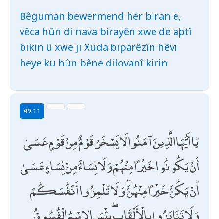
Bêguman bewermend her biran e,
vêca hûn di nava birayên xwe de aþtî
bikin û xwe ji Xuda biparêzîn hêvi
heye ku hûn bêne dilovanî kirin
49:11
يَا أَيُّهَا الَّذِينَ آمَنُوا لَا يَسْخَرْ قَوْمٌ مِنْ قَوْمٍ عَسَىٰ
أَنْ يَكُونُوا خَيْرًا مِنْهُمْ وَلَا نِسَاءٌ مِنْ نِسَاءٍ عَسَىٰ
أَنْ يَكُنَّ خَيْرًا مِنْهُنَّ ۖ وَلَا تَلْمِزُوا أَنْفُسَكُمْ
وَلَا تَنَابَزُوا بِالْأَلْقَابِ ۖ بِئْسَ الِاسْمُ الْفُسُوقُ