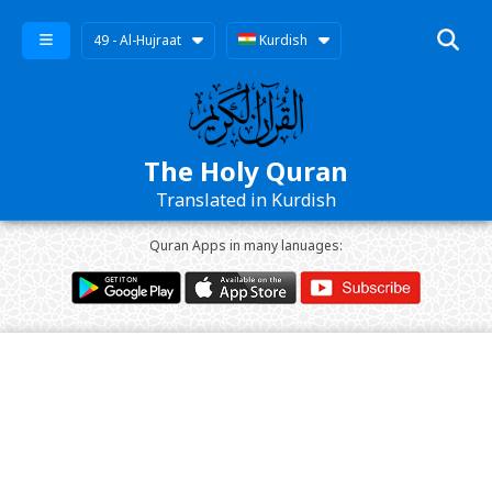
49 - Al-Hujraat
Kurdish
The Holy Quran
Translated in Kurdish
Quran Apps in many lanuages: