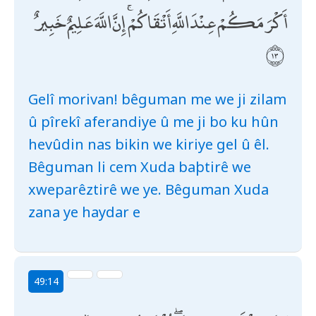
أَكْرَمَكُمْ عِنْدَ اللَّهِ أَتْقَاكُمْ ۚ إِنَّ اللَّهَ عَلِيمٌ خَبِيرٌ
Gelî morivan! bêguman me we ji zilam
û pîrekî aferandiye û me ji bo ku hûn
hevûdin nas bikin we kiriye gel û êl.
Bêguman li cem Xuda baþtirê we
xweparêztirê we ye. Bêguman Xuda
zana ye haydar e
49:14