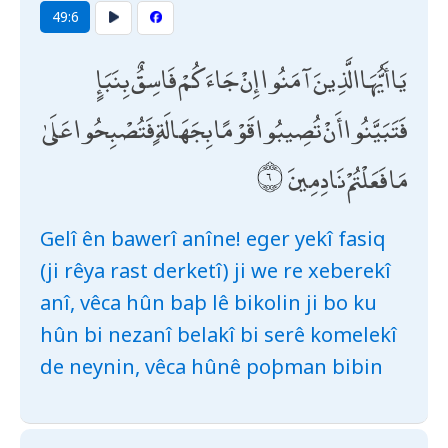
49:6
يَا أَيُّهَا الَّذِينَ آمَنُوا إِنْ جَاءَكُمْ فَاسِقٌ بِنَبَإٍ
فَتَبَيَّنُوا أَنْ تُصِيبُوا قَوْمًا بِجَهَالَةٍ فَتُصْبِحُوا عَلَىٰ
مَا فَعَلْتُمْ نَادِمِينَ
Gelî ên bawerî anîne! eger yekî fasiq
(ji rêya rast derketî) ji we re xeberekî
anî, vêca hûn baþ lê bikolin ji bo ku
hûn bi nezanî belakî bi serê komelekî
de neynin, vêca hûnê poþman bibin