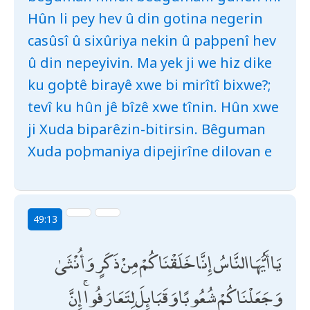
Hûn li pey hev û din gotina negerin
casûsî û sixûriya nekin û paþpenî hev
û din nepeyivin. Ma yek ji we hiz dike
ku goþtê birayê xwe bi mirîtî bixwe?;
tevî ku hûn jê bîzê xwe tînin. Hûn xwe
ji Xuda biparêzin-bitirsin. Bêguman
Xuda poþmaniya dipejirîne dilovan e
49:13
يَا أَيُّهَا النَّاسُ إِنَّا خَلَقْنَاكُمْ مِنْ ذَكَرٍ وَأُنْثَىٰ
وَجَعَلْنَاكُمْ شُعُوبًا وَقَبَائِلَ لِتَعَارَفُوا ۚ إِنَّ