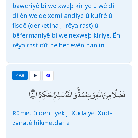
baweriyê bi we xweþ kiriye û wê di
dilên we de xemilandiye û kufrê û
fisqê (derketina ji rêya rast) û
bêfermaniyê bi we nexweþ kiriye. Ên
rêya rast dîtine her evên han in
49:8
فَضْلًا مِنَ اللَّهِ وَنِعْمَةً ۚ وَاللَّهُ عَلِيمٌ حَكِيمٌ
Rûmet û qenciyek ji Xuda ye. Xuda
zanatê hîkmetdar e