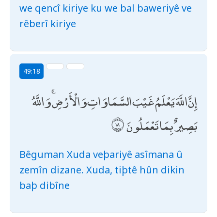
we qencî kiriye ku we bal baweriyê ve
rêberî kiriye
49:18
إِنَّ اللَّهَ يَعْلَمُ غَيْبَ السَّمَاوَاتِ وَالْأَرْضِ ۚ وَاللَّهُ
بَصِيرٌ بِمَا تَعْمَلُونَ
Bêguman Xuda veþariyê asîmana û
zemîn dizane. Xuda, tiþtê hûn dikin
baþ dibîne