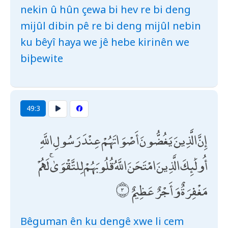
nekin û hûn çewa bi hev re bi deng
mijûl dibin pê re bi deng mijûl nebin
ku bêyî haya we jê hebe kirinên we
biþewite
49:3
إِنَّ الَّذِينَ يَغُضُّونَ أَصْوَاتَهُمْ عِنْدَ رَسُولِ اللَّهِ
أُولَٰئِكَ الَّذِينَ امْتَحَنَ اللَّهُ قُلُوبَهُمْ لِلتَّقْوَىٰ ۚ لَهُمْ
مَغْفِرَةٌ وَأَجْرٌ عَظِيمٌ
Bêguman ên ku dengê xwe li cem