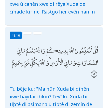
xwe û canên xwe di rêya Xuda de
cîhadê kirine. Rastgo her evên han in
49:16
قُلْ أَتُعَلِّمُونَ اللَّهَ بِدِينِكُمْ وَاللَّهُ يَعْلَمُ مَا فِي
السَّمَاوَاتِ وَمَا فِي الْأَرْضِ ۚ وَاللَّهُ بِكُلِّ شَيْءٍ عَلِيمٌ
Tu bêje ku: "Ma hûn Xuda bi dînên
xwe haydar dikin? Tevî ku Xuda bi
tiþtê di asîmana û tiþtê di zemîn de