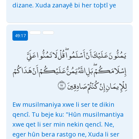
dizane. Xuda zanayê bi her toþtî ye
49:17
يَمُنُّونَ عَلَيْكَ أَنْ أَسْلَمُوا ۖ قُلْ لَا تَمُنُّوا عَلَيَّ
إِسْلَامَكُمْ ۖ بَلِ اللَّهُ يَمُنُّ عَلَيْكُمْ أَنْ هَدَاكُمْ
لِلْإِيمَانِ إِنْ كُنْتُمْ صَادِقِينَ
Ew musilmaniya xwe li ser te dikin
qencî. Tu beje ku: "Hûn musilmantiya
xwe qet li ser min nekin qencî. Ne,
eger hûn bera rastgo ne, Xuda li ser