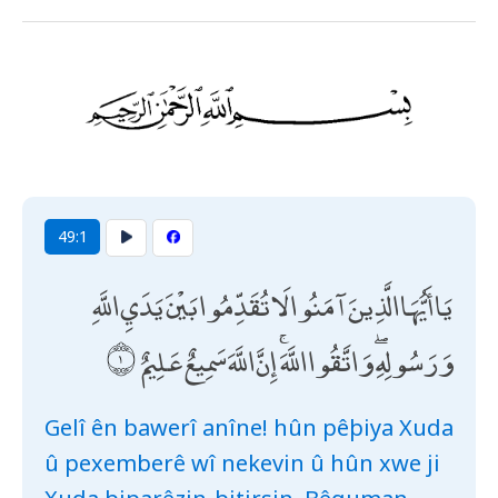
49:1
يَا أَيُّهَا الَّذِينَ آمَنُوا لَا تُقَدِّمُوا بَيْنَ يَدَيِ اللَّهِ
وَرَسُولِهِ ۖ وَاتَّقُوا اللَّهَ ۚ إِنَّ اللَّهَ سَمِيعٌ عَلِيمٌ
Gelî ên bawerî anîne! hûn pêþiya Xuda
û pexemberê wî nekevin û hûn xwe ji