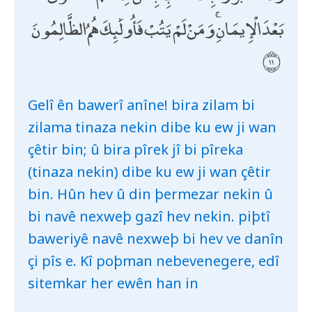
بَعْدَ الْإِيمَانِ ۚ وَمَنْ لَمْ يَتُبْ فَأُولَٰئِكَ هُمُ الظَّالِمُونَ
Gelî ên bawerî anîne! bira zilam bi
zilama tinaza nekin dibe ku ew ji wan
çêtir bin; û bira pîrek jî bi pîreka
(tinaza nekin) dibe ku ew ji wan çêtir
bin. Hûn hev û din þermezar nekin û
bi navê nexweþ gazî hev nekin. piþtî
baweriyê navê nexweþ bi hev ve danîn
çi pîs e. Kî poþman nebevenegere, edî
sitemkar her ewên han in