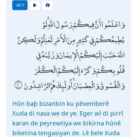
49:7
وَاعْلَمُوا أَنَّ فِيكُمْ رَسُولَ اللَّهِ ۚ لَوْ
يُطِيعُكُمْ فِي كَثِيرٍ مِنَ الْأَمْرِ لَعَنِتُّمْ وَلَٰكِنَّ
اللَّهَ حَبَّبَ إِلَيْكُمُ الْإِيمَانَ وَزَيَّنَهُ فِي
قُلُوبِكُمْ وَكَرَّهَ إِلَيْكُمُ الْكُفْرَ
وَالْفُسُوقَ وَالْعِصْيَانَ ۚ أُولَٰئِكَ هُمُ الرَّاشِدُونَ
Hûn baþ bizanbin ku pêxemberê
Xuda di nava we de ye. Eger wî di pirrî
karan de peyrewtiya we bikirna hûnê
biketina tengasiyan de. Lê bele Xuda