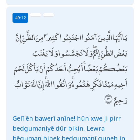
49:12
يَا أَيُّهَا الَّذِينَ آمَنُوا اجْتَنِبُوا كَثِيرًا مِنَ الظَّنِّ إِنَّ
بَعْضَ الظَّنِّ إِثْمٌ ۖ وَلَا تَجَسَّسُوا وَلَا يَغْتَبْ
بَعْضُكُمْ بَعْضًا ۚ أَيُحِبُّ أَحَدُكُمْ أَنْ يَأْكُلَ لَحْمَ
أَخِيهِ مَيْتًا فَكَرِهْتُمُوهُ ۚ وَاتَّقُوا اللَّهَ ۚ إِنَّ اللَّهَ تَوَّابٌ
رَحِيمٌ
Gelî ên bawerî anîne! hûn xwe ji pirr
bedgumaniyê dûr bikin. Lewra
bêguman hinek bedgumanî guneh in.