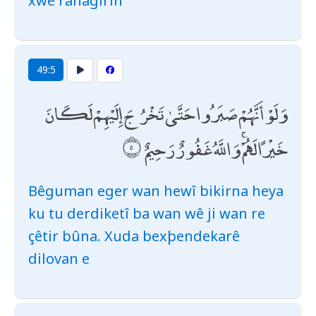
xwe ranagirin
49:5
وَلَوْ أَنَّهُمْ صَبَرُوا حَتَّىٰ تَخْرُجَ إِلَيْهِمْ لَكَانَ
خَيْرًا لَهُمْ ۚ وَاللَّهُ غَفُورٌ رَحِيمٌ
Bêguman eger wan hewî bikirna heya
ku tu derdiketî ba wan wê ji wan re
çêtir bûna. Xuda bexþendekarê
dilovan e