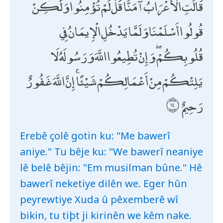
قَالَتِ الْأَعْرَابُ آمَنَّا ۖ قُلْ لَمْ تُؤْمِنُوا وَلَٰكِنْ
قُولُوا أَسْلَمْنَا وَلَمَّا يَدْخُلِ الْإِيمَانُ فِي
قُلُوبِكُمْ ۖ وَإِنْ تُطِيعُوا اللَّهَ وَرَسُولَهُ لَا
يَلِتْكُمْ مِنْ أَعْمَالِكُمْ شَيْئًا ۚ إِنَّ اللَّهَ غَفُورٌ
رَحِيمٌ
Erebê çolê gotin ku: "Me bawerî
aniye." Tu bêje ku: "We bawerî neaniye
lê belê bêjin: "Em musilman bûne." Hê
bawerî neketiye dilên we. Eger hûn
peyrewtiye Xuda û pêxemberê wî
bikin, tu tiþt ji kirinên we kêm nake.