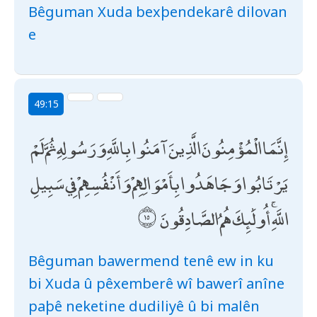
Bêguman Xuda bexþendekarê dilovan
e
49:15
إِنَّمَا الْمُؤْمِنُونَ الَّذِينَ آمَنُوا بِاللَّهِ وَرَسُولِهِ ثُمَّ لَمْ
يَرْتَابُوا وَجَاهَدُوا بِأَمْوَالِهِمْ وَأَنْفُسِهِمْ فِي سَبِيلِ
اللَّهِ ۚ أُولَٰئِكَ هُمُ الصَّادِقُونَ
Bêguman bawermend tenê ew in ku
bi Xuda û pêxemberê wî bawerî anîne
paþê neketine dudiliyê û bi malên