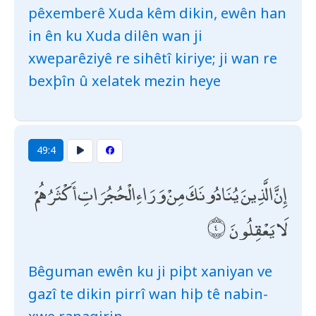
pêxemberê Xuda kêm dikin, ewên han
in ên ku Xuda dilên wan ji
xweparêziyê re sihêtî kiriye; ji wan re
bexþîn û xelatek mezin heye
49:4
إِنَّ الَّذِينَ يُنَادُونَكَ مِنْ وَرَاءِ الْحُجُرَاتِ أَكْثَرُهُمْ
لَا يَعْقِلُونَ
Bêguman ewên ku ji piþt xaniyan ve
gazî te dikin pirrî wan hiþ tê nabin-