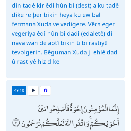
din tadê kir êdî hûn bi (dest) a ku tadê
dike re þer bikin heya ku ew bal
fermana Xuda ve vedigere. Vêca eger
vegeriya êdî hûn bi dadî (edaletê) di
nava wan de aþtî bikin û bi rastiyê
tevbigerin. Bêguman Xuda ji ehlê dad
û rastiyê hiz dike
49:10
إِنَّمَا الْمُؤْمِنُونَ إِخْوَةٌ فَأَصْلِحُوا بَيْنَ
أَخَوَيْكُمْ ۚ وَاتَّقُوا اللَّهَ لَعَلَّكُمْ تُرْحَمُونَ