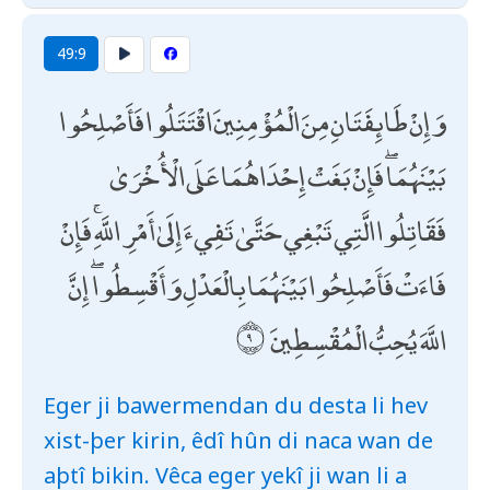
49:9
وَإِنْ طَائِفَتَانِ مِنَ الْمُؤْمِنِينَ اقْتَتَلُوا فَأَصْلِحُوا
بَيْنَهُمَا ۖ فَإِنْ بَغَتْ إِحْدَاهُمَا عَلَى الْأُخْرَىٰ
فَقَاتِلُوا الَّتِي تَبْغِي حَتَّىٰ تَفِيءَ إِلَىٰ أَمْرِ اللَّهِ ۚ فَإِنْ
فَاءَتْ فَأَصْلِحُوا بَيْنَهُمَا بِالْعَدْلِ وَأَقْسِطُوا ۖ إِنَّ
اللَّهَ يُحِبُّ الْمُقْسِطِينَ
Eger ji bawermendan du desta li hev
xist-þer kirin, êdî hûn di naca wan de
aþtî bikin. Vêca eger yekî ji wan li a