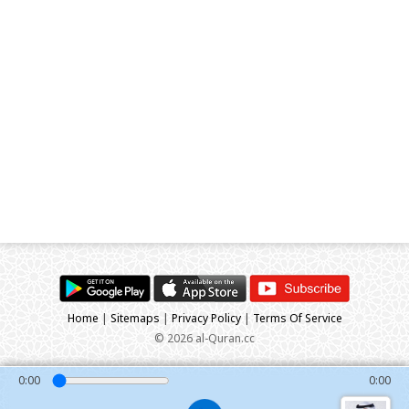
Home
|
Sitemaps
|
Privacy Policy
|
Terms Of Service
© 2026 al-Quran.cc
0:00
0:00