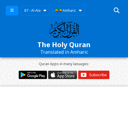
87 - Al-Ala
Amharic
The Holy Quran
Translated in Amharic
Quran Apps in many lanuages: