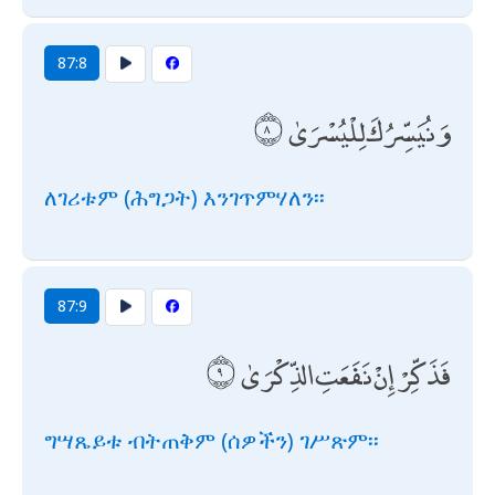
87:8
وَنُيَسِّرُكَ لِلْيُسْرَىٰ
ለገሪቱም (ሕግጋት) እንገጥምሃለን፡፡
87:9
فَذَكِّرْ إِنْ نَفَعَتِ الذِّكْرَىٰ
ግሣጼይቱ ብትጠቅም (ሰዎችን) ገሥጽም፡፡