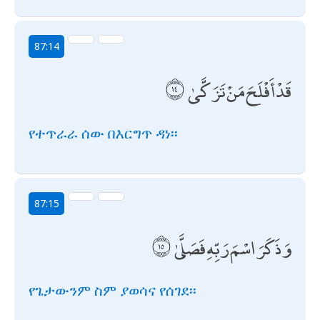
87:14
قَدْ أَفْلَحَ مَنْ تَزَكَّىٰ
የተጥራራ ሰው በእርግጥ ዳነ፡፡
87:15
وَذَكَرَ اسْمَ رَبِّهِ فَصَلَّىٰ
የጌታውንም ስም ያወሳና የሰገደ፡፡