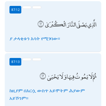
87:12
الَّذِي يَصْلَى النَّارَ الْكُبْرَىٰ
ያ ታላቂቱን እሳት የሚገባው፡፡
87:13
ثُمَّ لَا يَمُوتُ فِيهَا وَلَا يَحْيَىٰ
ከዚያም በእርሷ ውስጥ አይሞትም ሕያውም
አይኾንም፡፡