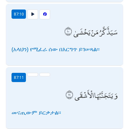
87:10
سَيَذَّكَّرُ مَنْ يَخْشَىٰ
(አላህን) የሚፈራ ሰው በእርግጥ ይገሠጻል፡፡
87:11
وَيَتَجَنَّبُهَا الْأَشْقَى
መናጢውም ይርቃታል፡፡