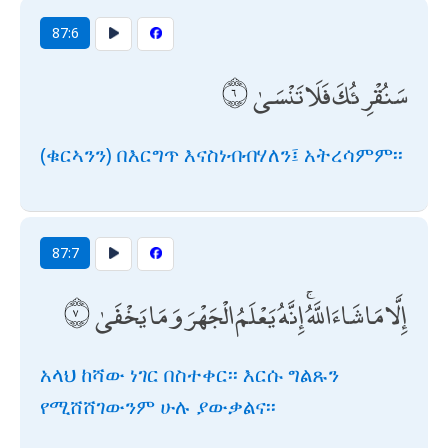
87:6
سَنُقْرِئُكَ فَلَا تَنْسَىٰ
(ቁርኣንን) በእርግጥ እናስነብብሃለን፤ አትረሳምም፡፡
87:7
إِلَّا مَا شَاءَ اللَّهُ ۚ إِنَّهُ يَعْلَمُ الْجَهْرَ وَمَا يَخْفَىٰ
አላህ ከሻው ነገር በስተቀር፡፡ እርሱ ግልጹን
የሚሸሸገውንም ሁሉ ያውቃልና፡፡