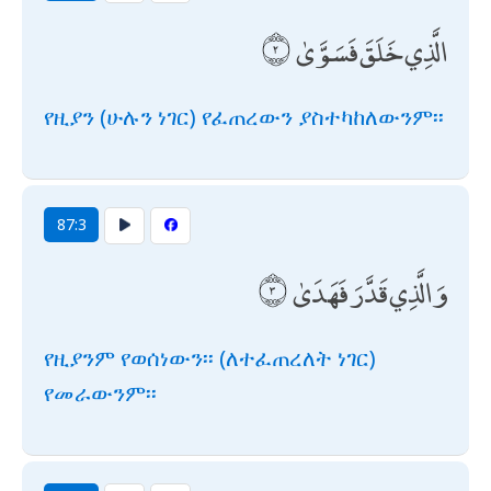
الَّذِي خَلَقَ فَسَوَّىٰ
የዚያን (ሁሉን ነገር) የፈጠረውን ያስተካከለውንም፡፡
87:3
وَالَّذِي قَدَّرَ فَهَدَىٰ
የዚያንም የወሰነውን፡፡ (ለተፈጠረለት ነገር)
የመራውንም፡፡