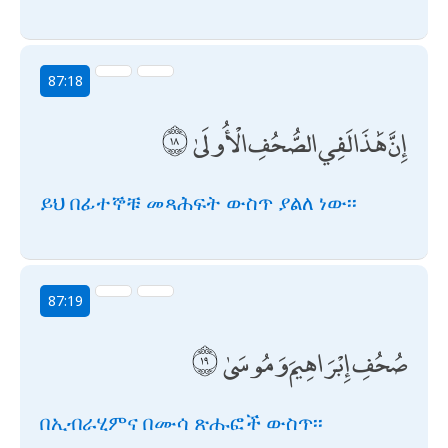
87:18
إِنَّ هَٰذَا لَفِي الصُّحُفِ الْأُولَىٰ
ይህ በፊተኞቹ መጻሕፍት ውስጥ ያልለ ነው፡፡
87:19
صُحُفِ إِبْرَاهِيمَ وَمُوسَىٰ
በኢብራሂምና በሙሳ ጽሑፎች ውስጥ፡፡