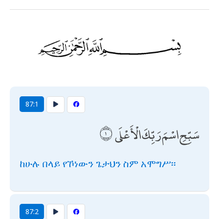
87:1
سَبِّحِ اسْمَ رَبِّكَ الْأَعْلَى
ከሁሉ በላይ የኾነውን ጌታህን ስም አሞግሥ፡፡
87:2