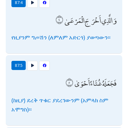
87:4
وَالَّذِي أَخْرَجَ الْمَرْعَىٰ
የዚያንም ግጦሽን (ለምለም አድርጎ) ያወጣውን፡፡
87:5
فَجَعَلَهُ غُثَاءً أَحْوَىٰ
(ከዚያ) ደረቅ ጥቁር ያደረገውንም (አምላክ ስም
አሞግስ)፡፡