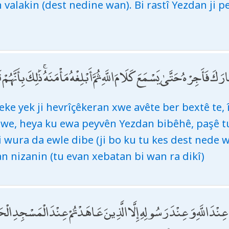
 valakin (dest nedine wan). Bi rastî Yezdan ji
أَجِرْهُ حَتَّىٰ يَسْمَعَ كَلَامَ اللَّهِ ثُمَّ أَبْلِغْهُ مَأْمَنَهُ ۚ ذَٰلِكَ بِأَنَّهُمْ
 yek ji hevrîçêkeran xwe avête ber bextê te, îd
xwe, heya ku ewa peyvên Yezdan bibêhê, paşê tu
i wura da ewle dibe (ji bo ku tu kes dest nede w
an nizanin (tu evan xebatan bi wan ra dikî)
 اللَّهِ وَعِنْدَ رَسُولِهِ إِلَّا الَّذِينَ عَاهَدْتُمْ عِنْدَ الْمَسْجِدِ الْحَ