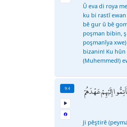
Û eva di roya me
ku bi rastî ewan
bê gur û bê goma
poşman bibin, şi
poşmanîya xwe) r
bizanin! Ku hûn 
(Muhemmed!) ewa
مُّوا إِلَيْهِمْ عَهْدَهُمْ
9:4
Ji pêştirê (peym