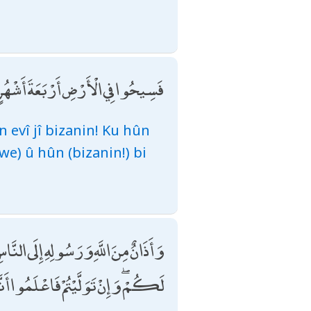
فَسِيحُوا فِي الْأَرْضِ أَرْبَعَةَ أَشْهُر
n evî jî bizanin! Ku hûn
we) û hûn (bizanin!) bi
وَأَذَانٌ مِنَ اللَّهِ وَرَسُولِهِ إِلَى النَّاسِ
لَكُمْ ۖ وَإِنْ تَوَلَّيْتُمْ فَاعْلَمُوا أَن