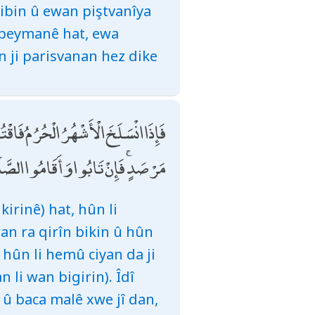
ribin û ewan piştvanîya
a peymanê hat, ewa
 ji parisvanan hez dike
فَإِذَا انْسَلَخَ الْأَشْهُرُ الْحُرُمُ فَ
مَرْصَدٍ ۚ فَإِنْ تَابُوا وَأَقَامُوا الصَّلَاة
irinê) hat, hûn li
an ra qirîn bikin û hûn
 hûn li hemû ciyan da ji
li wan bigirin). Îdî
û baca malê xwe jî dan,