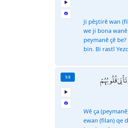
Ji pêştirê wan (
we ji bona wanê 
peymanê çê be? Îd
bin. Bi rastî Ye
بَىٰ قُلُوبُهُمْ
9:8
Wê ça (peymanê) 
ewan (filan) qe