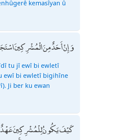
 penhûgerê kemasîyan û
وَإِنْ أَحَدٌ مِنَ الْمُشْرِكِينَ اسْتَجَارَكَ فَ
î tu jî ewî bi ewletî
 ewî bi ewletî bigihîne
î). Ji ber ku ewan
كَيْفَ يَكُونُ لِلْمُشْرِكِينَ عَهْدٌ عِنْدَ