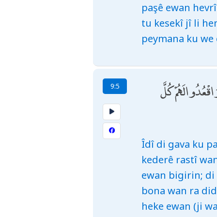
paşê ewan hevrîç
tu kesekî jî li 
peymana ku we da
ْعُدُوا لَهُمْ كُلَّ
9:5
Îdî di gava ku p
kederê rastî wan
ewan bigirin; di
bona wan ra did
heke ewan (ji w