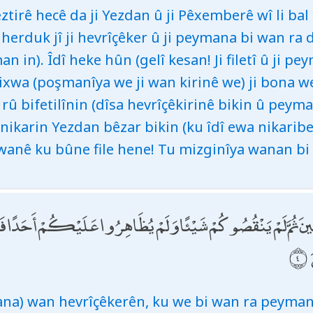
ztirê hecê da ji Yezdan û ji Pêxemberê wî li ba
 herduk jî ji hevrîçêker û ji peymana bi wan ra 
n in). Îdî heke hûn (gelî kesan! Ji filetî û ji 
xwa (poşmanîya we ji wan kirinê we) ji bona we 
û bifetilînin (dîsa hevrîçêkirinê bikin û peym
nikarin Yezdan bêzar bikin (ku îdî ewa nikaribe
nê ku bûne file hene! Tu mizginîya wanan bi 
ِينَ ثُمَّ لَمْ يَنْقُصُوكُمْ شَيْئًا وَلَمْ يُظَاهِرُوا عَلَيْكُمْ أَحَدًا فَأَتِ
ana) wan hevrîçêkerên, ku we bi wan ra peymana