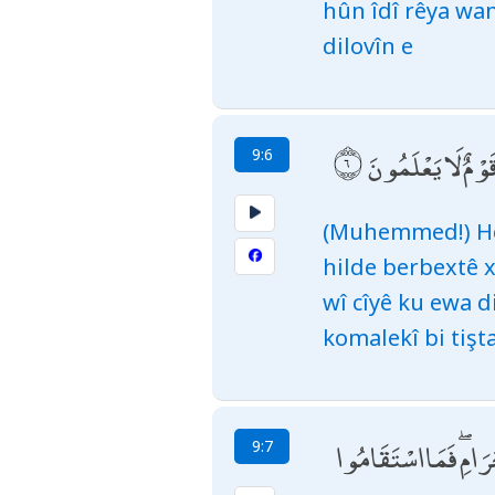
hûn îdî rêya wan
dilovîn e
 قَوْمٌ لَا يَعْلَمُونَ
9:6
(Muhemmed!) Heke
hilde berbextê 
wî cîyê ku ewa d
komalekî bi tişt
رَامِ ۖ فَمَا اسْتَقَامُوا
9:7