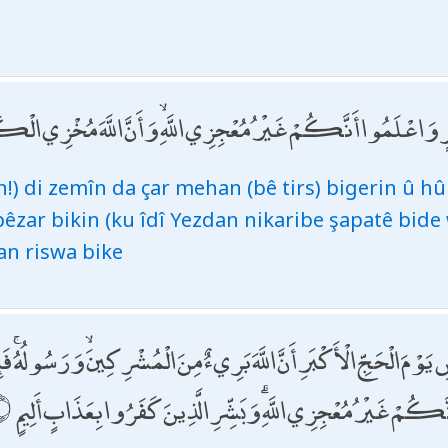
ٍ وَاعْلَمُوا أَنَّكُمْ غَيْرُ مُعْجِزِي اللَّهِ ۙ وَأَنَّ اللَّهَ مُخْزِي ال
an!) di zemîn da çar mehan (bê tirs) bigerin û hû
êzar bikin (ku îdî Yezdan nikaribe şapatê bide 
lan riswa bike
 يَوْمَ الْحَجِّ الْأَكْبَرِ أَنَّ اللَّهَ بَرِيءٌ مِنَ الْمُشْرِكِينَ ۙ وَرَسُولُهُ ۚ فَإِن
َّكُمْ غَيْرُ مُعْجِزِي اللَّهِ ۗ وَبَشِّرِ الَّذِينَ كَفَرُوا بِعَذَابٍ أَلِيمٍ