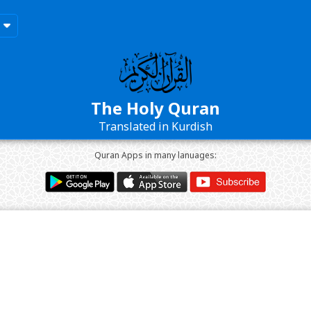
The Holy Quran
Translated in Kurdish
Quran Apps in many lanuages: