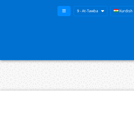
9 - At-Tawba
Kurdish