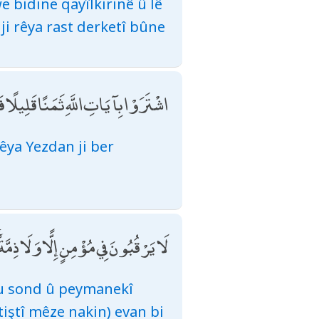
e bidine qayîlkirinê û lê
ji rêya rast derketî bûne
اشْتَرَوْا بِآيَاتِ اللَّهِ ثَمَنًا قَلِيلًا 
rêya Yezdan ji ber
لَا يَرْقُبُونَ فِي مُؤْمِنٍ إِلًّا وَلَا ذِمَّة
 tu sond û peymanekî
tiştî mêze nakin) evan bi