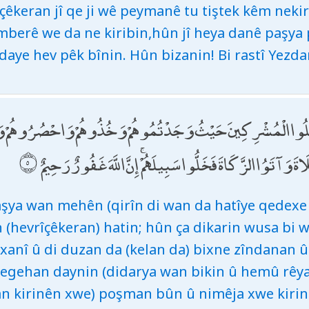
êkeran jî qe ji wê peymanê tu tiştek kêm neki
hemberê we da ne kiribin,hûn jî heya danê paşy
ye hev pêk bînin. Hûn bizanin! Bi rastî Yezdan
اقْتُلُوا الْمُشْرِكِينَ حَيْثُ وَجَدْتُمُوهُمْ وَخُذُوهُمْ وَاحْصُرُوهُمْ وَاق
َ وَآتَوُا الزَّكَاةَ فَخَلُّوا سَبِيلَهُمْ ۚ إِنَّ اللَّهَ غَفُورٌ رَحِيمٌ
aşya wan mehên (qirîn di wan da hatîye qedexe k
 (hevrîçêkeran) hatin; hûn ça dikarin wusa bi w
 xanî û di duzan da (kelan da) bixne zîndanan û
egehan daynin (didarya wan bikin û hemû rêyan 
an kirinên xwe) poşman bûn û nimêja xwe kirin 