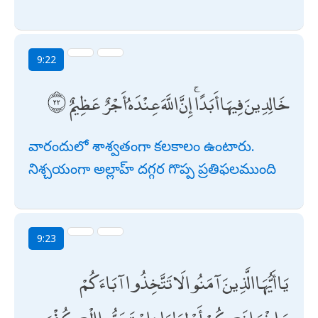
9:22
خَالِدِينَ فِيهَا أَبَدًا ۚ إِنَّ اللَّهَ عِنْدَهُ أَجْرٌ عَظِيمٌ
వారందులో శాశ్వతంగా కలకాలం ఉంటారు.
నిశ్చయంగా అల్లాహ్ దగ్గర గొప్ప ప్రతిఫలముంది
9:23
يَا أَيُّهَا الَّذِينَ آمَنُوا لَا تَتَّخِذُوا آبَاءَكُمْ
وَإِخْوَانَكُمْ أَوْلِيَاءَ إِنِ اسْتَحَبُّوا الْكُفْرَ