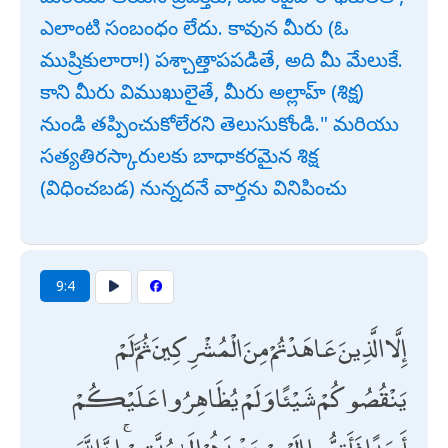
ఎలాంటి సంబంధం లేదు. కావున మీరు (ఓ
ముష్రికులారా!) పశ్చాత్తాపపడితే, అది మీ మేలుకే.
కాని మీరు విముఖులైతే, మీరు అల్లాహ్ (శిక్ష)
నుండి తప్పించుకోలేరని తెలుసుకోండి." మరియు
సత్యతిరస్కారులకు బాధాకరమైన శిక్ష
(విధించబడ) నున్నదనే వార్తను వినిపించు
9:4
إِلَّا الَّذِينَ عَاهَدْتُمْ مِنَ الْمُشْرِكِينَ ثُمَّ لَمْ
يَنْقُصُوكُمْ شَيْئًا وَلَمْ يُظَاهِرُوا عَلَيْكُمْ
أَحَدًا فَأَتِمُّوا إِلَيْهِمْ عَهْدَهُمْ إِلَىٰ مُدَّتِهِمْ ۚ إِنَّ اللَّهَ