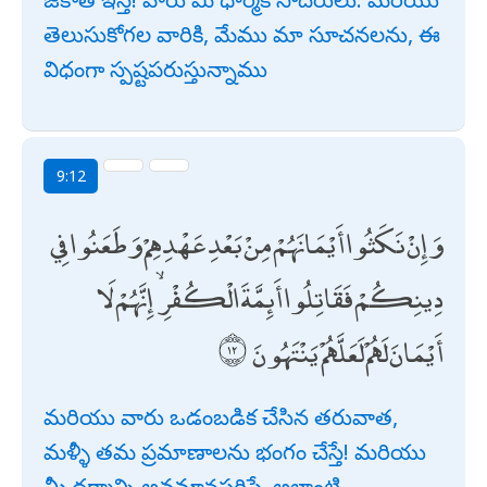
తెలుసుకోగల వారికి, మేము మా సూచనలను, ఈ
విధంగా స్పష్టపరుస్తున్నాము
9:12
وَإِنْ نَكَثُوا أَيْمَانَهُمْ مِنْ بَعْدِ عَهْدِهِمْ وَطَعَنُوا فِي
دِينِكُمْ فَقَاتِلُوا أَئِمَّةَ الْكُفْرِ ۙ إِنَّهُمْ لَا
أَيْمَانَ لَهُمْ لَعَلَّهُمْ يَنْتَهُونَ
మరియు వారు ఒడంబడిక చేసిన తరువాత,
మళ్ళీ తమ ప్రమాణాలను భంగం చేస్తే! మరియు
మీ ధర్మాన్ని అవమానపరిస్తే, అలాంటి