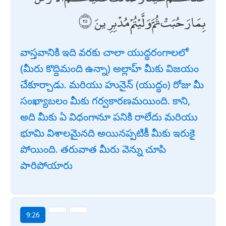
بِمَا رَحُبَتْ ثُمَّ وَلَّيْتُمْ مُدْبِرِينَ
వాస్తవానికి ఇది వరకు చాలా యుద్ధరంగాలలో
(మీరు కొద్దిమంది ఉన్నా) అల్లాహ్ మీకు విజయం
చేకూర్చాడు. మరియు హునైన్ (యుద్ధం) రోజు మీ
సంఖ్యాబలం మీకు గర్వకారణమయింది. కాని,
అది మీకు ఏ విధంగానూ పనికి రాలేదు మరియు
భూమి విశాలమైనది అయినప్పటికీ మీకు ఇరుకై
పోయింది. తరువాత మీరు వెన్ను చూపి
పారిపోయారు
9:26