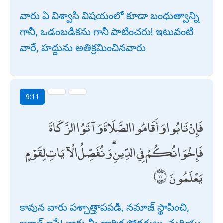
వారు ఏ విశ్వాసి విషయంలో కూడా బంధుత్వాన్ని
గానీ, ఒడంబడికను గానీ పాటించరు! ఇటువంటి
వారే, హద్దును అతిక్రమించినవారు
9:11
فَإِنْ تَابُوا وَأَقَامُوا الصَّلَاةَ وَآتَوُا الزَّكَاةَ
فَإِخْوَانُكُمْ فِي الدِّينِ ۗ وَنُفَصِّلُ الْآيَاتِ لِقَوْمٍ
يَعْلَمُونَ
కావున వారు పశ్చాత్తాపపడి, నమాజ్ స్థాపించి,
జకాత్ ఇస్తే! వారు మీ ధార్మిక సోదరులు. మరియు