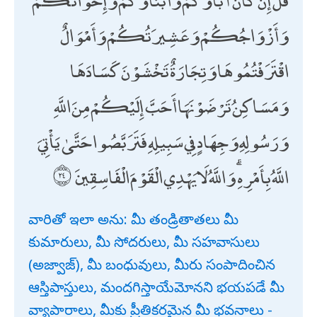
وَأَزْوَاجُكُمْ وَعَشِيرَتُكُمْ وَأَمْوَالٌ
اقْتَرَفْتُمُوهَا وَتِجَارَةٌ تَخْشَوْنَ كَسَادَهَا
وَمَسَاكِنُ تَرْضَوْنَهَا أَحَبَّ إِلَيْكُمْ مِنَ اللَّهِ
وَرَسُولِهِ وَجِهَادٍ فِي سَبِيلِهِ فَتَرَبَّصُوا حَتَّىٰ يَأْتِيَ
اللَّهُ بِأَمْرِهِ ۗ وَاللَّهُ لَا يَهْدِي الْقَوْمَ الْفَاسِقِينَ
వారితో ఇలా అను: మీ తండ్రితాతలు మీ
కుమారులు, మీ సోదరులు, మీ సహవాసులు
(అజ్వాజ్), మీ బంధువులు, మీరు సంపాదించిన
ఆస్తిపాస్తులు, మందగిస్తాయేమోనని భయపడే మీ
వ్యాపారాలు, మీకు ప్రీతికరమైన మీ భవనాలు -