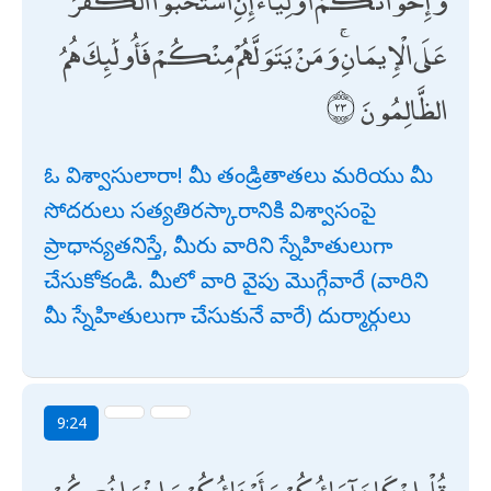
عَلَى الْإِيمَانِ ۚ وَمَنْ يَتَوَلَّهُمْ مِنْكُمْ فَأُولَٰئِكَ هُمُ
الظَّالِمُونَ
ఓ విశ్వాసులారా! మీ తండ్రితాతలు మరియు మీ
సోదరులు సత్యతిరస్కారానికి విశ్వాసంపై
ప్రాధాన్యతనిస్తే, మీరు వారిని స్నేహితులుగా
చేసుకోకండి. మీలో వారి వైపు మొగ్గేవారే (వారిని
మీ స్నేహితులుగా చేసుకునే వారే) దుర్మార్గులు
9:24
قُلْ إِنْ كَانَ آبَاؤُكُمْ وَأَبْنَاؤُكُمْ وَإِخْوَانُكُمْ