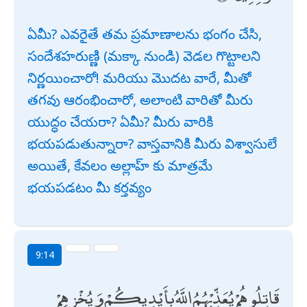
ఏమీ? ఎవరైతే తమ ప్రమాణాలను భంగం చేసి,
సందేశహరుణ్ణి (మక్కా నుండి) వెడల గొట్టాలని
నిర్ణయించారో! మరియు మొదట వారే, మీతో
తగవు ఆరంభించారో, అలాంటి వారితో మీరు
యుద్ధం చేయరా? ఏమీ? మీరు వారికి
భయపడుతున్నారా? వాస్తవానికి మీరు విశ్వాసులే
అయితే, కేవలం అల్లాహ్ కు మాత్రమే
భయపడటం మీ కర్తవ్యం
9:14
قَاتِلُوهُمْ يُعَذِّبْهُمُ اللَّهُ بِأَيْدِيكُمْ وَيُخْزِهِمْ