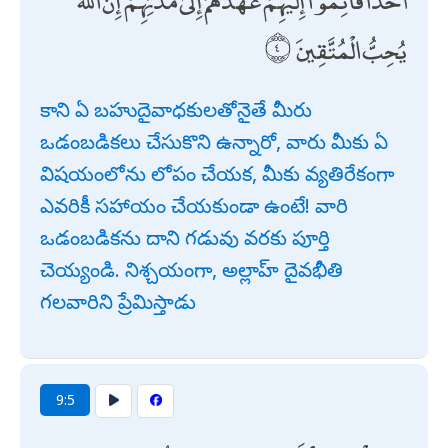
يُحِبُّ الْمُتَّقِينَ
కాని ఏ బహుదైవాధకులతోనైతే మీరు
ఒడంబడికలు చేసుకొని ఉన్నారో, వారు మీకు ఏ
విషయంలోను లోపం చేయక, మీకు వ్యతిరేకంగా
ఎవరికీ సహాయం చేయకుండా ఉంటే! వారి
ఒడంబడికను దాని గడువు వరకు పూర్తి
చెయ్యండి. నిశ్చయంగా, అల్లాహ్ దైవభీతి
గలవారిని ప్రేమిస్తాడు
9:5