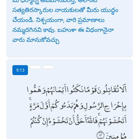
సత్యతిరస్కారుల నాయకులతో మీరు యుద్ధం
చేయండి. నిశ్చయంగా, వారి ప్రమాణాలు
నమ్మదగినవి కావు. బహుశా ఈ విధంగానైనా
వారు మానుకోవచ్చు
9:13
أَلَا تُقَاتِلُونَ قَوْمًا نَكَثُوا أَيْمَانَهُمْ وَهَمُّوا
بِإِخْرَاجِ الرَّسُولِ وَهُمْ بَدَءُوكُمْ أَوَّلَ مَرَّةٍ ۚ
أَتَخْشَوْنَهُمْ ۚ فَاللَّهُ أَحَقُّ أَنْ تَخْشَوْهُ إِنْ كُنْتُمْ
مُؤْمِنِينَ