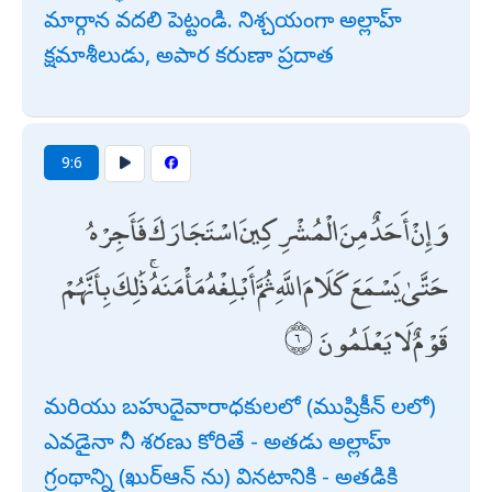
మార్గాన వదలి పెట్టండి. నిశ్చయంగా అల్లాహ్
క్షమాశీలుడు, అపార కరుణా ప్రదాత
9:6
وَإِنْ أَحَدٌ مِنَ الْمُشْرِكِينَ اسْتَجَارَكَ فَأَجِرْهُ
حَتَّىٰ يَسْمَعَ كَلَامَ اللَّهِ ثُمَّ أَبْلِغْهُ مَأْمَنَهُ ۚ ذَٰلِكَ بِأَنَّهُمْ
قَوْمٌ لَا يَعْلَمُونَ
మరియు బహుదైవారాధకులలో (ముష్రికీన్ లలో)
ఎవడైనా నీ శరణు కోరితే - అతడు అల్లాహ్
గ్రంథాన్ని (ఖుర్ఆన్ ను) వినటానికి - అతడికి