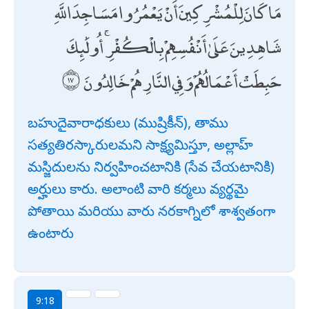
مَا كَانَ لِلْمُشْرِكِينَ أَنْ يَعْمُرُوا مَسَاجِدَ اللَّهِ
شَاهِدِينَ عَلَىٰ أَنْفُسِهِمْ بِالْكُفْرِ ۚ أُولَٰئِكَ
حَبِطَتْ أَعْمَالُهُمْ وَفِي النَّارِ هُمْ خَالِدُونَ
బహుదైవారాధకులు (ముష్రికీన్), తాము
సత్యతిరస్కారులమని సాక్ష్యమిస్తూ, అల్లాహ్
మస్జిదులను నిర్వహించటానికి (సేవ చేయటానికి)
అర్హులు కారు. అలాంటి వారి కర్మలు వ్యర్థమై
పోతాయి మరియు వారు నరకాగ్నిలో శాశ్వతంగా
ఉంటారు
9:18