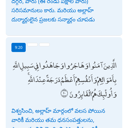
దగ్గర, వారు (ఈ రెండు పక్షాల వారు)
సరిసమానులు కారు. మరియు అల్లాహ్
దుర్మార్గులైన ప్రజలకు సన్మార్గం చూపడు
9:20
الَّذِينَ آمَنُوا وَهَاجَرُوا وَجَاهَدُوا فِي سَبِيلِ اللَّهِ
بِأَمْوَالِهِمْ وَأَنْفُسِهِمْ أَعْظَمُ دَرَجَةً عِنْدَ اللَّهِ ۚ
وَأُولَٰئِكَ هُمُ الْفَائِزُونَ
విశ్వసించి, అల్లాహ్ మార్గంలో వలస పోయిన
వారికీ మరియు తమ ధనసంపత్తులను,