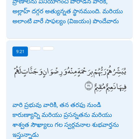
ప్రాణాలను వినియోగించి పోరాడిన వారికీ,
అల్లాహ్ దగ్గర అత్యున్నత స్థానముంది. మరియు
అలాంటి వారే సాఫల్యం (విజయం) పొందేవారు
9:21
يُبَشِّرُهُمْ رَبُّهُمْ بِرَحْمَةٍ مِنْهُ وَرِضْوَانٍ وَجَنَّاتٍ لَهُمْ
فِيهَا نَعِيمٌ مُقِيمٌ
వారి ప్రభువు వారికి, తన తరఫు నుండి
కారుణ్యాన్ని మరియు ప్రసన్నతను మరియు
శాశ్వత సౌఖ్యాలు గల స్వర్గవనాల శుభవార్తను
ఇస్తున్నాడు