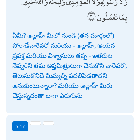
وَلَا رَسُولِهِ وَلَا الْمُؤْمِنِينَ وَلِيجَةً ۚ وَاللَّهُ خَبِيرٌ
بِمَا تَعْمَلُونَ
ఏమీ? అల్లాహ్ మీలో నుండి (తన మార్గంలో)
పోరాడేవారెవరో మరియు - అల్లాహ్, ఆయన
ప్రవక్త మరియు విశ్వాసులు తప్ప - ఇతరుల
నెవ్వరినీ తమ ఆప్తమిత్రులుగా చేసుకోని వారెవరో,
తెలుసుకోనిదే మిమ్మల్ని వదలిపెడతాడని
అనుకుంటున్నారా? మరియు అల్లాహ్ మీరు
చేస్తున్నదంతా బాగా ఎరుగును
9:17