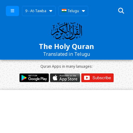
9 - At-Tawba
Telugu
The Holy Quran
Translated in Telugu
Quran Apps in many lanuages: