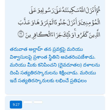
ثُمَّ أَنْزَلَ اللَّهُ سَكِينَتَهُ عَلَىٰ رَسُولِهِ وَعَلَى
الْمُؤْمِنِينَ وَأَنْزَلَ جُنُودًا لَمْ تَرَوْهَا وَعَذَّبَ
الَّذِينَ كَفَرُوا ۚ وَذَٰلِكَ جَزَاءُ الْكَافِرِينَ
తరువాత అల్లాహ్ తన ప్రవక్తపై మరియు
విశ్వాసులపై ప్రశాంత స్థితిని అవతరింపజేశాడు.
మరియు మీకు కనిపించని (దైవదూతల) దళాలను
దింపి సత్యతిరస్కారులను శిక్షించాడు. మరియు
ఇదే సత్యతిరస్కారులకు లభించే ప్రతిఫలం
9:27