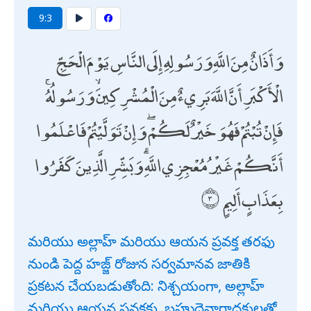
9:3
وَأَذَانٌ مِنَ اللَّهِ وَرَسُولِهِ إِلَى النَّاسِ يَوْمَ الْحَجِّ
الْأَكْبَرِ أَنَّ اللَّهَ بَرِيءٌ مِنَ الْمُشْرِكِينَ ۙ وَرَسُولُهُ ۚ
فَإِنْ تُبْتُمْ فَهُوَ خَيْرٌ لَكُمْ ۖ وَإِنْ تَوَلَّيْتُمْ فَاعْلَمُوا
أَنَّكُمْ غَيْرُ مُعْجِزِي اللَّهِ ۗ وَبَشِّرِ الَّذِينَ كَفَرُوا
بِعَذَابٍ أَلِيمٍ
మరియు అల్లాహ్ మరియు ఆయన ప్రవక్త తరఫు
నుండి పెద్ద హజ్జ్ రోజున సర్వమానవ జాతికి
ప్రకటన చేయబడుతోంది: నిశ్చయంగా, అల్లాహ్
మరియు ఆయన ప్రవక్తకు, బహుదైవారాధకులతో,