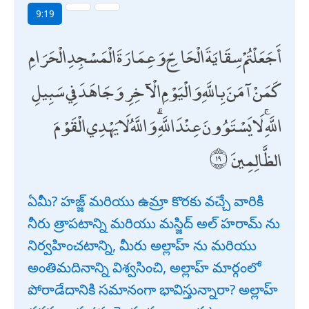
9:19
أَجَعَلْتُمْ سِقَايَةَ الْحَاجِّ وَعِمَارَةَ الْمَسْجِدِ الْحَرَامِ
كَمَنْ آمَنَ بِاللَّهِ وَالْيَوْمِ الْآخِرِ وَجَاهَدَ فِي سَبِيلِ
اللَّهِ ۚ لَا يَسْتَوُونَ عِنْدَ اللَّهِ ۗ وَاللَّهُ لَا يَهْدِي الْقَوْمَ
الظَّالِمِينَ
ఏమీ? హజ్జ్ మరియు ఉమ్రా కొరకు వచ్చే వారికి
నీరు త్రాపటాన్ని మరియు మస్జిద్ అల్ హరామ్ ను
నిర్వహించటాన్ని, మీరు అల్లాహ్ ను మరియు
అంతిమదినాన్ని విశ్వసించి, అల్లాహ్ మార్గంలో
పోరాడేదానికి సమానంగా భావిస్తున్నారా? అల్లాహ్