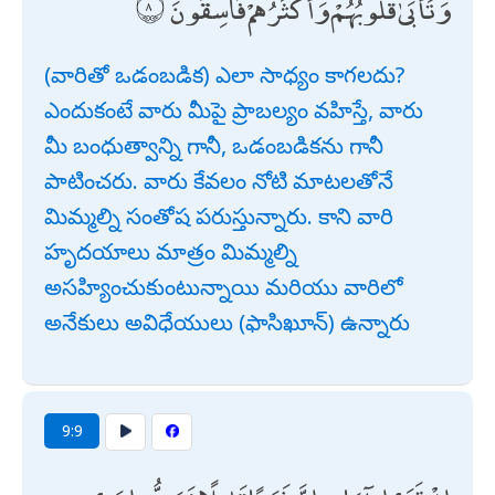
وَتَأْبَىٰ قُلُوبُهُمْ وَأَكْثَرُهُمْ فَاسِقُونَ
(వారితో ఒడంబడిక) ఎలా సాధ్యం కాగలదు?
ఎందుకంటే వారు మీపై ప్రాబల్యం వహిస్తే, వారు
మీ బంధుత్వాన్ని గానీ, ఒడంబడికను గానీ
పాటించరు. వారు కేవలం నోటి మాటలతోనే
మిమ్మల్ని సంతోష పరుస్తున్నారు. కాని వారి
హృదయాలు మాత్రం మిమ్మల్ని
అసహ్యించుకుంటున్నాయి మరియు వారిలో
అనేకులు అవిధేయులు (ఫాసిఖూన్) ఉన్నారు
9:9