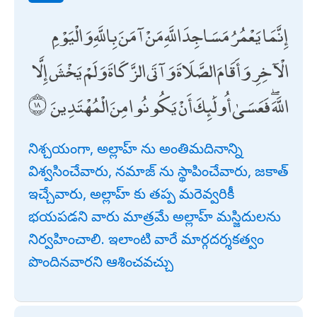
إِنَّمَا يَعْمُرُ مَسَاجِدَ اللَّهِ مَنْ آمَنَ بِاللَّهِ وَالْيَوْمِ
الْآخِرِ وَأَقَامَ الصَّلَاةَ وَآتَى الزَّكَاةَ وَلَمْ يَخْشَ إِلَّا
اللَّهَ ۖ فَعَسَىٰ أُولَٰئِكَ أَنْ يَكُونُوا مِنَ الْمُهْتَدِينَ
నిశ్చయంగా, అల్లాహ్ ను అంతిమదినాన్ని
విశ్వసించేవారు, నమాజ్ ను స్థాపించేవారు, జకాత్
ఇచ్చేవారు, అల్లాహ్ కు తప్ప మరెవ్వరికీ
భయపడని వారు మాత్రమే అల్లాహ్ మస్జిదులను
నిర్వహించాలి. ఇలాంటి వారే మార్గదర్శకత్వం
పొందినవారని ఆశించవచ్చు