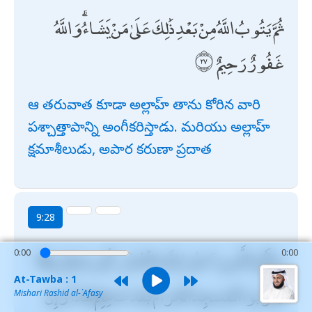
ثُمَّ يَتُوبُ اللَّهُ مِنْ بَعْدِ ذَٰلِكَ عَلَىٰ مَنْ يَشَاءُ ۗ وَاللَّهُ
غَفُورٌ رَحِيمٌ
ఆ తరువాత కూడా అల్లాహ్ తాను కోరిన వారి
పశ్చాత్తాపాన్ని అంగీకరిస్తాడు. మరియు అల్లాహ్
క్షమాశీలుడు, అపార కరుణా ప్రదాత
9:28
يَا أَيُّهَا الَّذِينَ آمَنُوا إِنَّمَا الْمُشْرِكُونَ نَجَسٌ فَلَا
0:00
0:00
At-Tawba : 1
يَقْرَبُوا الْمَسْجِدَ الْحَرَامَ بَعْدَ عَامِهِمْ هَٰذَا ۚ وَإِنْ
Mishari Rashid al-`Afasy