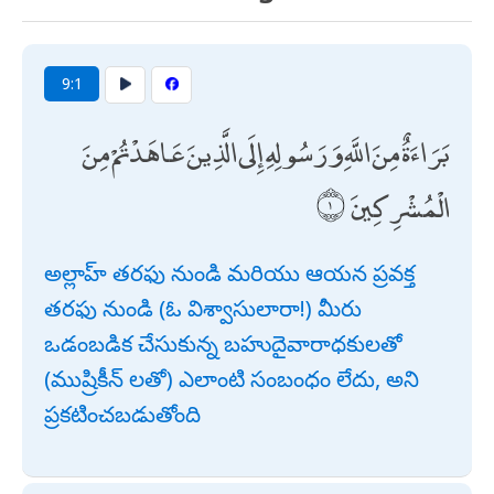
9:1
بَرَاءَةٌ مِنَ اللَّهِ وَرَسُولِهِ إِلَى الَّذِينَ عَاهَدْتُمْ مِنَ
الْمُشْرِكِينَ
అల్లాహ్ తరఫు నుండి మరియు ఆయన ప్రవక్త
తరఫు నుండి (ఓ విశ్వాసులారా!) మీరు
ఒడంబడిక చేసుకున్న బహుదైవారాధకులతో
(ముష్రికీన్ లతో) ఎలాంటి సంబంధం లేదు, అని
ప్రకటించబడుతోంది