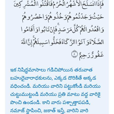
فَإِذَا انْسَلَخَ الْأَشْهُرُ الْحُرُمُ فَاقْتُلُوا الْمُشْرِكِينَ
حَيْثُ وَجَدْتُمُوهُمْ وَخُذُوهُمْ وَاحْصُرُوهُمْ
وَاقْعُدُوا لَهُمْ كُلَّ مَرْصَدٍ ۚ فَإِنْ تَابُوا وَأَقَامُوا
الصَّلَاةَ وَآتَوُا الزَّكَاةَ فَخَلُّوا سَبِيلَهُمْ ۚ إِنَّ اللَّهَ
غَفُورٌ رَحِيمٌ
ఇక నిషిద్ధమాసాలు గడిచిపోయిన తరువాత
బహుదైవారాధకులను, ఎక్కడ దొరికితే అక్కడ
వధించండి. మరియు వారిని పట్టుకోండి మరియు
చుట్టుముట్టండి మరియు ప్రతి మాటు వద్ద వారికై
పొంచి ఉండండి. కాని వారు పశ్చాత్తాపపడి,
నమాజ్ స్థాపించి, జకాత్ ఇస్తే, వారిని వారి