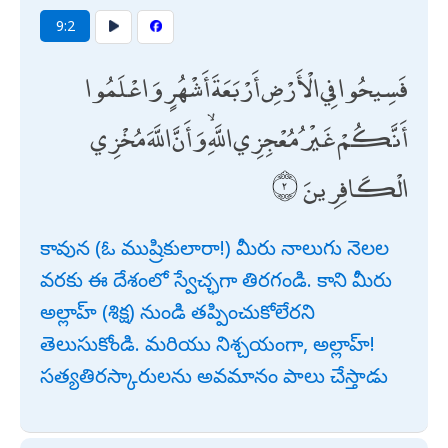
9:2
فَسِيحُوا فِي الْأَرْضِ أَرْبَعَةَ أَشْهُرٍ وَاعْلَمُوا
أَنَّكُمْ غَيْرُ مُعْجِزِي اللَّهِ ۙ وَأَنَّ اللَّهَ مُخْزِي
الْكَافِرِينَ
కావున (ఓ ముష్రికులారా!) మీరు నాలుగు నెలల
వరకు ఈ దేశంలో స్వేచ్ఛగా తిరగండి. కాని మీరు
అల్లాహ్ (శిక్ష) నుండి తప్పించుకోలేరని
తెలుసుకోండి. మరియు నిశ్చయంగా, అల్లాహ్!
సత్యతిరస్కారులను అవమానం పాలు చేస్తాడు