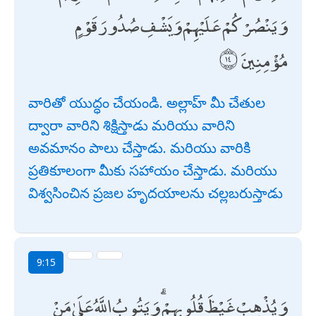
وَيَنْصُرْكُمْ عَلَيْهِمْ وَيَشْفِ صُدُورَ قَوْمٍ
مُؤْمِنِينَ
వారితో యుద్ధం చేయండి. అల్లాహ్ మీ చేతుల
ద్వారా వారిని శిక్షిస్తాడు మరియు వారిని
అవమానం పాలు చేస్తాడు. మరియు వారికి
ప్రతికూలంగా మీకు సహాయం చేస్తాడు. మరియు
విశ్వసించిన ప్రజల హృదయాలను చల్లబరుస్తాడు
9:15
وَيُذْهِبْ غَيْظَ قُلُوبِهِمْ ۗ وَيَتُوبُ اللَّهُ عَلَىٰ مَنْ