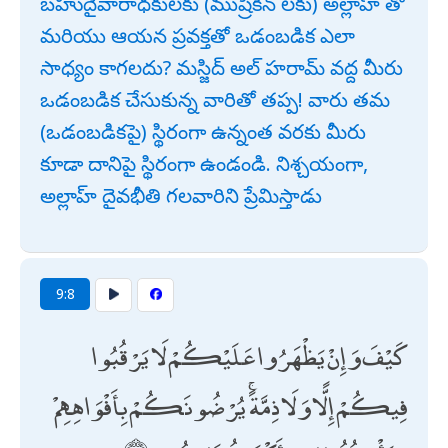
బహుదైవారాధకులకు (ముష్రికీన్ లకు) అల్లాహ్ తో
మరియు ఆయన ప్రవక్తతో ఒడంబడిక ఎలా
సాధ్యం కాగలదు? మస్జిద్ అల్ హరామ్ వద్ద మీరు
ఒడంబడిక చేసుకున్న వారితో తప్ప! వారు తమ
(ఒడంబడికపై) స్థిరంగా ఉన్నంత వరకు మీరు
కూడా దానిపై స్థిరంగా ఉండండి. నిశ్చయంగా,
అల్లాహ్ దైవభీతి గలవారిని ప్రేమిస్తాడు
9:8
كَيْفَ وَإِنْ يَظْهَرُوا عَلَيْكُمْ لَا يَرْقُبُوا
فِيكُمْ إِلًّا وَلَا ذِمَّةً ۚ يُرْضُونَكُمْ بِأَفْوَاهِهِمْ