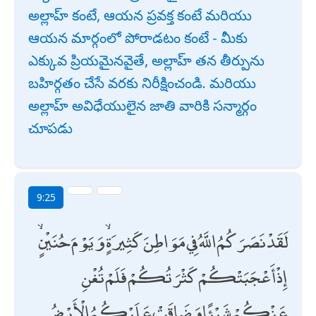
అల్లాహ్ కంటే, ఆయన ప్రవక్త కంటే మరియు
ఆయన మార్గంలో పోరాడటం కంటే - మీకు
ఎక్కువ ప్రియమైనవైతే, అల్లాహ్ తన తీర్పును
బహిర్గతం చేసే వరకు నిరీక్షించండి. మరియు
అల్లాహ్ అవిధేయులైన జాతి వారికి సన్మార్గం
చూపడు
9:25
لَقَدْ نَصَرَكُمُ اللَّهُ فِي مَوَاطِنَ كَثِيرَةٍ ۙ وَيَوْمَ حُنَيْنٍ ۙ
إِذْ أَعْجَبَتْكُمْ كَثْرَتُكُمْ فَلَمْ تُغْنِ
عَنْكُمْ شَيْئًا وَضَاقَتْ عَلَيْكُمُ الْأَرْضُ