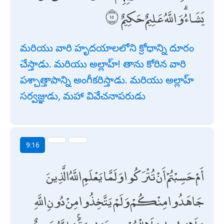
يَشَاءُ ۗ وَاللَّهُ عَلِيمٌ حَكِيمٌ
మరియు వారి హృదయాలలోని క్రోధాన్ని దూరం
చేస్తాడు. మరియు అల్లాహ్! తాను కోరిన వారి
పశ్చాత్తాపాన్ని అంగీకరిస్తాడు. మరియు అల్లాహ్
సర్వజ్ఞుడు, మహా వివేచనాపరుడు
9:16
أَمْ حَسِبْتُمْ أَنْ تُتْرَكُوا وَلَمَّا يَعْلَمِ اللَّهُ الَّذِينَ
جَاهَدُوا مِنْكُمْ وَلَمْ يَتَّخِذُوا مِنْ دُونِ اللَّهِ