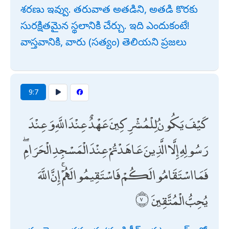
శరణు ఇవ్వు. తరువాత అతడిని, అతడి కొరకు
సురక్షితమైన స్థలానికి చేర్చు. ఇది ఎందుకంటే!
వాస్తవానికి, వారు (సత్యం) తెలియని ప్రజలు
9:7
كَيْفَ يَكُونُ لِلْمُشْرِكِينَ عَهْدٌ عِنْدَ اللَّهِ وَعِنْدَ
رَسُولِهِ إِلَّا الَّذِينَ عَاهَدْتُمْ عِنْدَ الْمَسْجِدِ الْحَرَامِ ۖ
فَمَا اسْتَقَامُوا لَكُمْ فَاسْتَقِيمُوا لَهُمْ ۚ إِنَّ اللَّهَ
يُحِبُّ الْمُتَّقِينَ