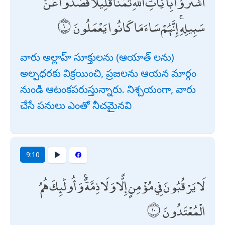
اشْتَرَوْا بِآيَاتِ اللَّهِ ثَمَنًا قَلِيلًا فَصَدُّوا عَنْ
سَبِيلِهِ ۚ إِنَّهُمْ سَاءَ مَا كَانُوا يَعْمَلُونَ
వారు అల్లాహ్ సూక్తులను (ఆయాత్ లను)
అల్పధరకు విక్రయించి, ప్రజలను ఆయన మార్గం
నుండి ఆటంకపరుస్తున్నారు. నిశ్చయంగా, వారు
చేసే పనులు ఎంతో నీచమైనవి
9:10
لَا يَرْقُبُونَ فِي مُؤْمِنٍ إِلًّا وَلَا ذِمَّةً ۚ وَأُولَٰئِكَ هُمُ
الْمُعْتَدُونَ