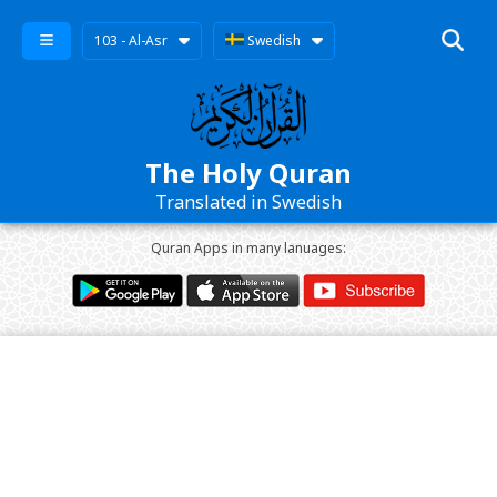
103 - Al-Asr
Swedish
The Holy Quran
Translated in Swedish
Quran Apps in many lanuages: