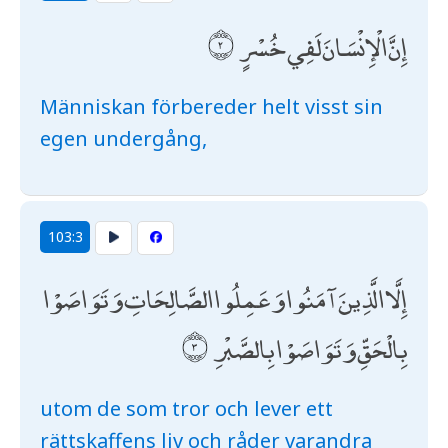
إِنَّ الْإِنْسَانَ لَفِي خُسْرٍ
Människan förbereder helt visst sin
egen undergång,
103:3
إِلَّا الَّذِينَ آمَنُوا وَعَمِلُوا الصَّالِحَاتِ وَتَوَاصَوْا
بِالْحَقِّ وَتَوَاصَوْا بِالصَّبْرِ
utom de som tror och lever ett
rättskaffens liv och råder varandra