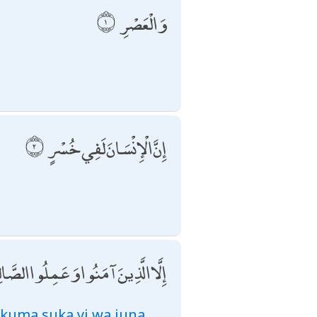
وَالْعَصْرِ
إِنَّ الْإِنْسَانَ لَفِي خُسْرٍ
إِلَّا الَّذِينَ آمَنُوا وَعَمِلُوا الصَّا
 kuma suka yi wa juna