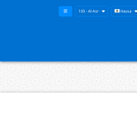
103 - Al-Asr
Hausa