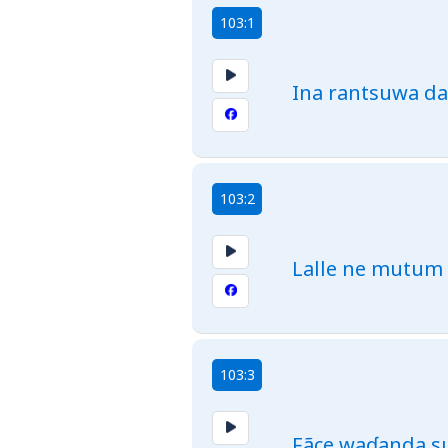
103:1
Ina rantsuwa da
103:2
Lalle ne mutum 
103:3
Fãce waɗanda su