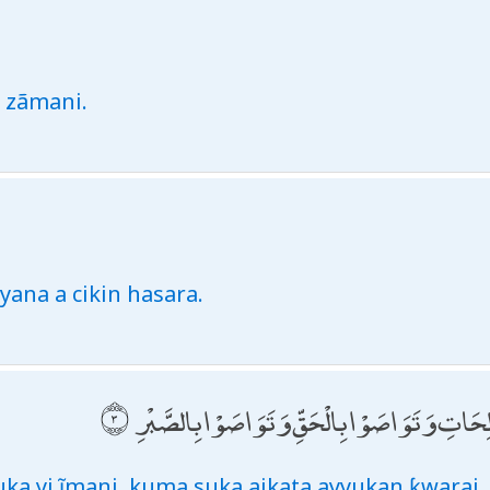
 zãmani.
yana a cikin hasara.
لِحَاتِ وَتَوَاصَوْا بِالْحَقِّ وَتَوَاصَوْا بِالصَّبْرِ
ka yi ĩmani, kuma suka aikata ayyukan ƙwarai,