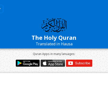
The Holy Quran
Translated in Hausa
Quran Apps in many lanuages: