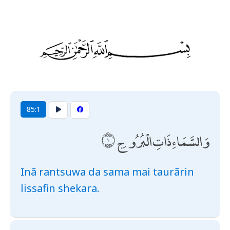
85:1
وَالسَّمَاءِ ذَاتِ الْبُرُوجِ
Inã rantsuwa da sama mai taurãrin
lissafin shekara.