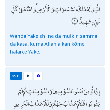
الَّذِي لَهُ مُلْكُ السَّمَاوَاتِ وَالْأَرْضِ ۚ وَاللَّهُ عَلَىٰ كُلِّ
شَيْءٍ شَهِيدٌ
Wanda Yake shi ne da mulkin sammai
da ƙasa, kuma Allah a kan kõme
halarce Yake.
85:10
إِنَّ الَّذِينَ فَتَنُوا الْمُؤْمِنِينَ وَالْمُؤْمِنَاتِ ثُمَّ لَمْ
يَتُوبُوا فَلَهُمْ عَذَابُ جَهَنَّمَ وَلَهُمْ عَذَابُ الْحَرِيقِ