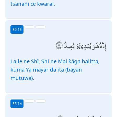
tsanani ce ƙwarai.
85:13
إِنَّهُ هُوَ يُبْدِئُ وَيُعِيدُ
Lalle ne Shĩ, Shi ne Mai ƙãga halitta,
kuma Ya mayar da ita (bãyan
mutuwa).
85:14