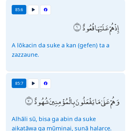
85:6
إِذْ هُمْ عَلَيْهَا قُعُودٌ
A lõkacin da suke a kan (gefen) ta a
zazzaune.
85:7
وَهُمْ عَلَىٰ مَا يَفْعَلُونَ بِالْمُؤْمِنِينَ شُهُودٌ
Alhãli sũ, bisa ga abin da suke
aikatãwa ga mũminai, sunã halarce.