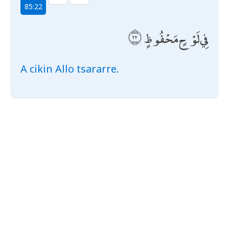
85:22
فِي لَوْحٍ مَحْفُوظٍ
A cikin Allo tsararre.