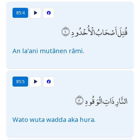
85:4
قُتِلَ أَصْحَابُ الْأُخْدُودِ
An la'ani mutãnen rãmi.
85:5
النَّارِ ذَاتِ الْوَقُودِ
Wato wuta wadda aka hura.