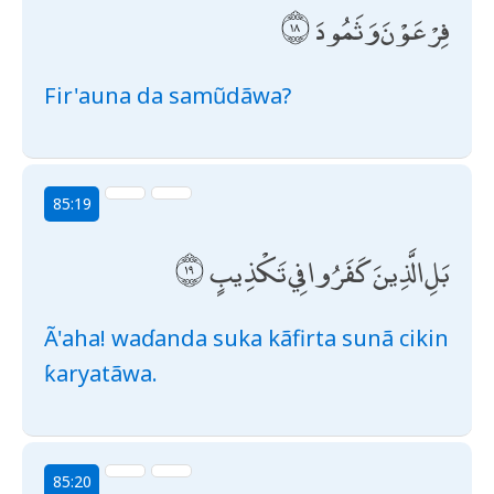
فِرْعَوْنَ وَثَمُودَ
Fir'auna da samũdãwa?
85:19
بَلِ الَّذِينَ كَفَرُوا فِي تَكْذِيبٍ
Ã'aha! waɗanda suka kãfirta sunã cikin
ƙaryatãwa.
85:20