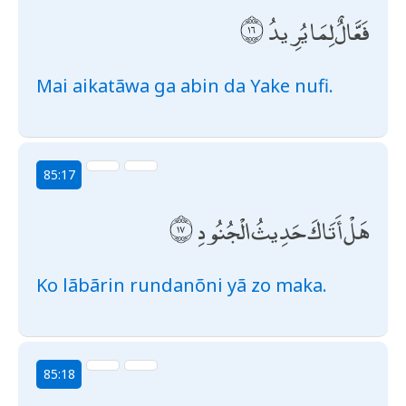
فَعَّالٌ لِمَا يُرِيدُ
Mai aikatãwa ga abin da Yake nufi.
85:17
هَلْ أَتَاكَ حَدِيثُ الْجُنُودِ
Ko lãbãrin rundanõni yã zo maka.
85:18