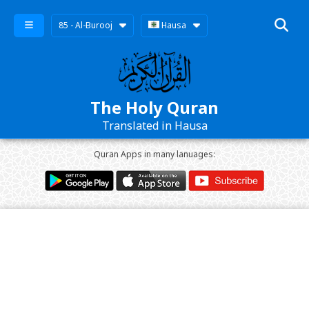
85 - Al-Burooj
Hausa
The Holy Quran
Translated in Hausa
Quran Apps in many lanuages: