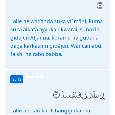
Lalle ne waɗanda suka yi ĩmãni, kuma
suka aikata ayyukan ƙwarai, sunã da
gidãjen Aljanna, ƙoramu na gudãna
daga ƙarƙashin gidãjen. Wancan abu
fa shi ne rabo babba.
85:12
إِنَّ بَطْشَ رَبِّكَ لَشَدِيدٌ
Lalle ne damƙar Ubangijinka mai