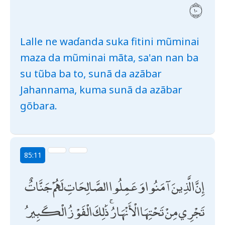
Lalle ne waɗanda suka fitini mũminai
maza da mũminai mãta, sa'an nan ba
su tũba ba to, sunã da azãbar
Jahannama, kuma sunã da azãbar
gõbara.
85:11
إِنَّ الَّذِينَ آمَنُوا وَعَمِلُوا الصَّالِحَاتِ لَهُمْ جَنَّاتٌ
تَجْرِي مِنْ تَحْتِهَا الْأَنْهَارُ ۚ ذَٰلِكَ الْفَوْزُ الْكَبِيرُ