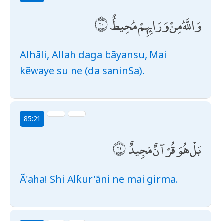
وَاللَّهُ مِنْ وَرَائِهِمْ مُحِيطٌ
Alhãli, Allah daga bãyansu, Mai
kẽwaye su ne (da saninSa).
85:21
بَلْ هُوَ قُرْآنٌ مَجِيدٌ
Ã'aha! Shi Alƙur'ãni ne mai girma.