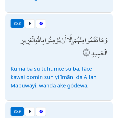
85:8
وَمَا نَقَمُوا مِنْهُمْ إِلَّا أَنْ يُؤْمِنُوا بِاللَّهِ الْعَزِيزِ
الْحَمِيدِ
Kuma ba su tuhumce su ba, fãce
kawai domin sun yi ĩmãni da Allah
Mabuwãyi, wanda ake gõdewa.
85:9