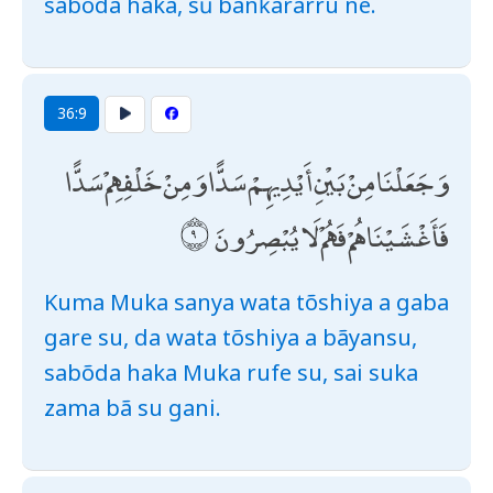
sabõda haka, sũ banƙararru ne.
36:9
وَجَعَلْنَا مِنْ بَيْنِ أَيْدِيهِمْ سَدًّا وَمِنْ خَلْفِهِمْ سَدًّا
فَأَغْشَيْنَاهُمْ فَهُمْ لَا يُبْصِرُونَ
Kuma Muka sanya wata tõshiya a gaba
gare su, da wata tõshiya a bãyansu,
sabõda haka Muka rufe su, sai suka
zama bã su gani.