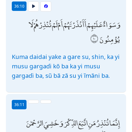
36:10
وَسَوَاءٌ عَلَيْهِمْ أَأَنْذَرْتَهُمْ أَمْ لَمْ تُنْذِرْهُمْ لَا
يُؤْمِنُونَ
Kuma daidai yake a gare su, shin, ka yi
musu gargaɗi kõ ba ka yi musu
gargaɗi ba, sũ bã zã su yi ĩmãni ba.
36:11
إِنَّمَا تُنْذِرُ مَنِ اتَّبَعَ الذِّكْرَ وَخَشِيَ الرَّحْمَٰنَ