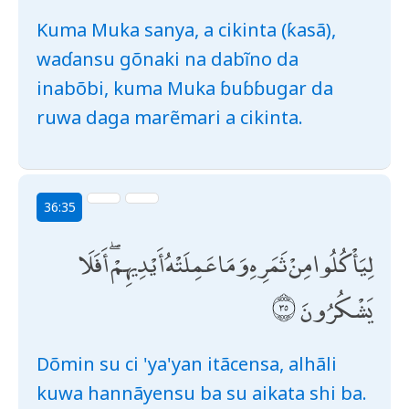
Kuma Muka sanya, a cikinta (ƙasã),
waɗansu gõnaki na dabĩno da
inabõbi, kuma Muka ɓuɓɓugar da
ruwa daga marẽmari a cikinta.
36:35
لِيَأْكُلُوا مِنْ ثَمَرِهِ وَمَا عَمِلَتْهُ أَيْدِيهِمْ ۖ أَفَلَا
يَشْكُرُونَ
Dõmin su ci 'ya'yan itãcensa, alhãli
kuwa hannãyensu ba su aikata shi ba.