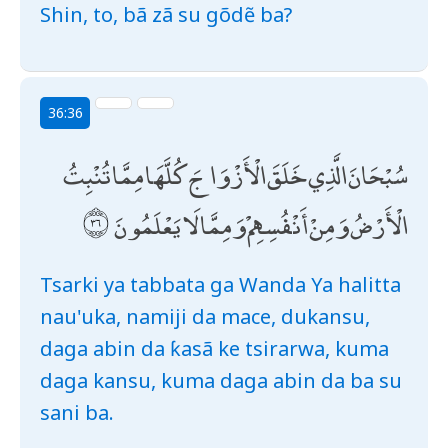
Shin, to, bã zã su gõdẽ ba?
36:36
سُبْحَانَ الَّذِي خَلَقَ الْأَزْوَاجَ كُلَّهَا مِمَّا تُنْبِتُ
الْأَرْضُ وَمِنْ أَنْفُسِهِمْ وَمِمَّا لَا يَعْلَمُونَ
Tsarki ya tabbata ga Wanda Ya halitta
nau'uka, namiji da mace, dukansu,
daga abin da ƙasã ke tsirarwa, kuma
daga kansu, kuma daga abin da ba su
sani ba.