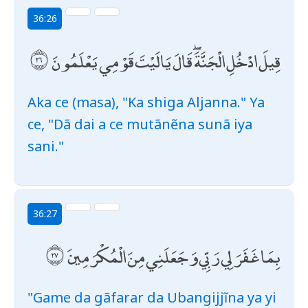
36:26
قِيلَ ادْخُلِ الْجَنَّةَ ۖ قَالَ يَا لَيْتَ قَوْمِي يَعْلَمُونَ
Aka ce (masa), "Ka shiga Aljanna." Ya
ce, "Dã dai a ce mutãnẽna sunã iya
sani."
36:27
بِمَا غَفَرَ لِي رَبِّي وَجَعَلَنِي مِنَ الْمُكْرَمِينَ
"Game da gãfarar da Ubangijjĩna ya yi