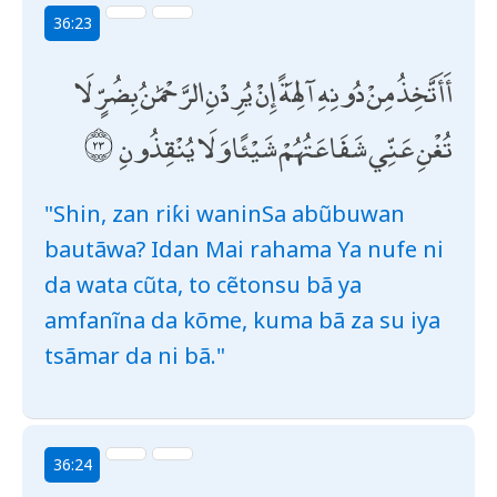
36:23
أَأَتَّخِذُ مِنْ دُونِهِ آلِهَةً إِنْ يُرِدْنِ الرَّحْمَٰنُ بِضُرٍّ لَا
تُغْنِ عَنِّي شَفَاعَتُهُمْ شَيْئًا وَلَا يُنْقِذُونِ
"Shin, zan riƙi waninSa abũbuwan
bautãwa? Idan Mai rahama Ya nufe ni
da wata cũta, to cẽtonsu bã ya
amfanĩna da kõme, kuma bã za su iya
tsãmar da ni bã."
36:24