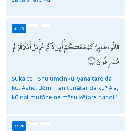
36:19
قَالُوا طَائِرُكُمْ مَعَكُمْ ۚ أَئِنْ ذُكِّرْتُمْ ۚ بَلْ أَنْتُمْ قَوْمٌ
مُسْرِفُونَ
Suka ce: "Shu'umcinku, yanã tãre da
ku. Ashe, dõmin an tunãtar da ku? Ã'a,
kũ dai mutãne ne mãsu ƙẽtare haddi."
36:20