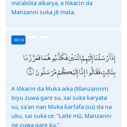
ma'abũta alƙarya, a lõkacin da
Manzanni suka jẽ mata.
36:14
إِذْ أَرْسَلْنَا إِلَيْهِمُ اثْنَيْنِ فَكَذَّبُوهُمَا فَعَزَّزْنَا
بِثَالِثٍ فَقَالُوا إِنَّا إِلَيْكُمْ مُرْسَلُونَ
A lõkacin da Muka aika (Manzannin)
biyu zuwa gare su, sai suka ƙaryata
su, sa'an nan Muka ƙarfafa (su) da na
uku, sai suka ce: "Lalle mũ, Manzanni
ne zuwa gare ku."