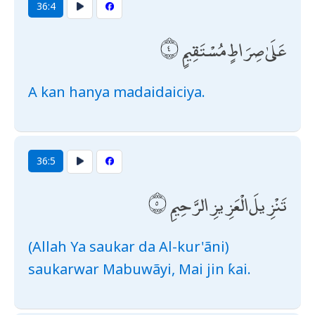
36:4
عَلَىٰ صِرَاطٍ مُسْتَقِيمٍ
A kan hanya madaidaiciya.
36:5
تَنْزِيلَ الْعَزِيزِ الرَّحِيمِ
(Allah Ya saukar da Al-kur'ãni)
saukarwar Mabuwãyi, Mai jin ƙai.