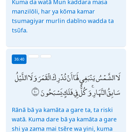
Kuma da watã Mun ƙaddara masa
manzilõli, har ya kõma kamar
tsumagiyar murlin dabĩno wadda ta
tsũfa.
36:40
لَا الشَّمْسُ يَنْبَغِي لَهَا أَنْ تُدْرِكَ الْقَمَرَ وَلَا اللَّيْلُ
سَابِقُ النَّهَارِ ۚ وَكُلٌّ فِي فَلَكٍ يَسْبَحُونَ
Rãnã bã ya kamãta a gare ta, ta riski
watã. Kuma dare bã ya kamãta a gare
shi ya zama mai tsẽre wa yini, kuma