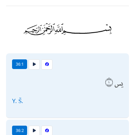
36:1
يس
Y. S̃.
36:2