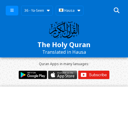
36 - Ya-Seen
Hausa
The Holy Quran
Translated in Hausa
Quran Apps in many lanuages: