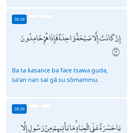
36:29
إِنْ كَانَتْ إِلَّا صَيْحَةً وَاحِدَةً فَإِذَا هُمْ خَامِدُونَ
Ba ta kasance ba face tsawa guda,
sa'an nan sai gã su sõmammu.
36:30
يَا حَسْرَةً عَلَى الْعِبَادِ ۚ مَا يَأْتِيهِمْ مِنْ رَسُولٍ إِلَّا