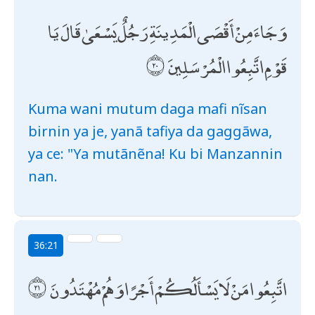
وَجَاءَ مِنْ أَقْصَى الْمَدِينَةِ رَجُلٌ يَسْعَىٰ قَالَ يَا
قَوْمِ اتَّبِعُوا الْمُرْسَلِينَ
Kuma wani mutum daga mafi nĩsan
birnin ya je, yanã tafiya da gaggãwa,
ya ce: "Ya mutãnẽna! Ku bi Manzannin
nan.
36:21
اتَّبِعُوا مَنْ لَا يَسْأَلُكُمْ أَجْرًا وَهُمْ مُهْتَدُونَ