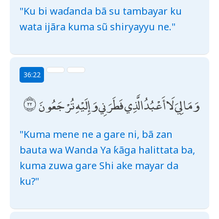
"Ku bi waɗanda bã su tambayar ku
wata ijãra kuma sũ shiryayyu ne."
36:22
وَمَا لِيَ لَا أَعْبُدُ الَّذِي فَطَرَنِي وَإِلَيْهِ تُرْجَعُونَ
"Kuma mene ne a gare ni, bã zan
bauta wa Wanda Ya ƙãga halittata ba,
kuma zuwa gare Shi ake mayar da
ku?"