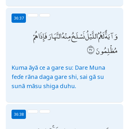
36:37
وَآيَةٌ لَهُمُ اللَّيْلُ نَسْلَخُ مِنْهُ النَّهَارَ فَإِذَا هُمْ
مُظْلِمُونَ
Kuma ãyã ce a gare su: Dare Muna
feɗe rãna daga gare shi, sai gã su
sunã mãsu shiga duhu.
36:38