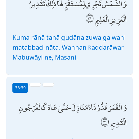
وَالشَّمْسُ تَجْرِي لِمُسْتَقَرٍّ لَهَا ۚ ذَٰلِكَ تَقْدِيرُ
الْعَزِيزِ الْعَلِيمِ
Kuma rãnã tanã gudãna zuwa ga wani
matabbaci nãta. Wannan ƙaddarãwar
Mabuwãyi ne, Masani.
36:39
وَالْقَمَرَ قَدَّرْنَاهُ مَنَازِلَ حَتَّىٰ عَادَ كَالْعُرْجُونِ
الْقَدِيمِ