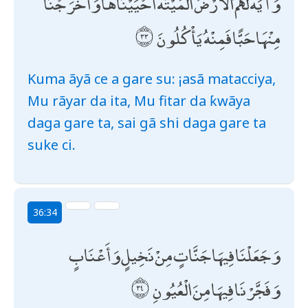
وَآيَةٌ لَهُمُ الْأَرْضُ الْمَيْتَةُ أَحْيَيْنَاهَا وَأَخْرَجْنَا
مِنْهَا حَبًّا فَمِنْهُ يَأْكُلُونَ
Kuma ãyã ce a gare su: ¡asã matacciya,
Mu rãyar da ita, Mu fitar da ƙwãya
daga gare ta, sai gã shi daga gare ta
suke ci.
36:34
وَجَعَلْنَا فِيهَا جَنَّاتٍ مِنْ نَخِيلٍ وَأَعْنَابٍ
وَفَجَّرْنَا فِيهَا مِنَ الْعُيُونِ