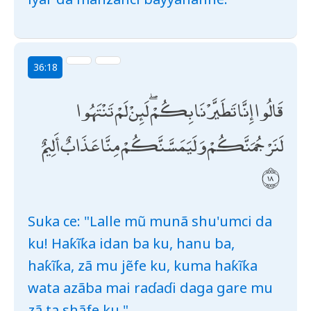
36:18
قَالُوا إِنَّا تَطَيَّرْنَا بِكُمْ ۖ لَئِنْ لَمْ تَنْتَهُوا
لَنَرْجُمَنَّكُمْ وَلَيَمَسَّنَّكُمْ مِنَّا عَذَابٌ أَلِيمٌ
Suka ce: "Lalle mũ munã shu'umci da
ku! Haƙĩƙa idan ba ku, hanu ba,
haƙĩƙa, zã mu jẽfe ku, kuma haƙĩƙa
wata azãba mai raɗaɗi daga gare mu
zã ta shãfe ku."