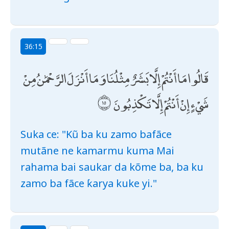
36:15
قَالُوا مَا أَنْتُمْ إِلَّا بَشَرٌ مِثْلُنَا وَمَا أَنْزَلَ الرَّحْمَٰنُ مِنْ
شَيْءٍ إِنْ أَنْتُمْ إِلَّا تَكْذِبُونَ
Suka ce: "Kũ ba ku zamo bafãce
mutãne ne kamarmu kuma Mai
rahama bai saukar da kõme ba, ba ku
zamo ba fãce ƙarya kuke yi."