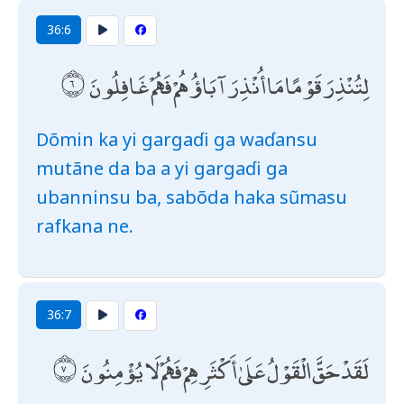
36:6
لِتُنْذِرَ قَوْمًا مَا أُنْذِرَ آبَاؤُهُمْ فَهُمْ غَافِلُونَ
Dõmin ka yi gargaɗi ga waɗansu
mutãne da ba a yi gargaɗi ga
ubanninsu ba, sabõda haka sũmasu
rafkana ne.
36:7
لَقَدْ حَقَّ الْقَوْلُ عَلَىٰ أَكْثَرِهِمْ فَهُمْ لَا يُؤْمِنُونَ