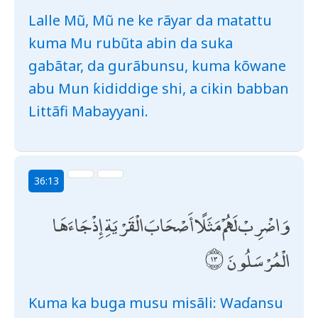
Lalle Mũ, Mũ ne ke rãyar da matattu
kuma Mu rubũta abin da suka
gabãtar, da gurãbunsu, kuma kõwane
abu Mun ƙididdige shi, a cikin babban
Littãfi Mabayyani.
36:13
وَاضْرِبْ لَهُمْ مَثَلًا أَصْحَابَ الْقَرْيَةِ إِذْ جَاءَهَا
الْمُرْسَلُونَ
Kuma ka buga musu misãli: Waɗansu