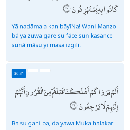
كَانُوا بِهِ يَسْتَهْزِئُونَ
Yã nadãma a kan bãyĩNa! Wani Manzo
bã ya zuwa gare su fãce sun kasance
sunã mãsu yi masa izgili.
36:31
أَلَمْ يَرَوْا كَمْ أَهْلَكْنَا قَبْلَهُمْ مِنَ الْقُرُونِ أَنَّهُمْ
إِلَيْهِمْ لَا يَرْجِعُونَ
Ba su gani ba, da yawa Muka halakar