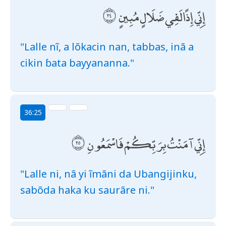
إِنِّي إِذًا لَفِي ضَلَالٍ مُبِينٍ
"Lalle nĩ, a lõkacin nan, tabbas, inã a
cikin ɓata bayyananna."
36:25
إِنِّي آمَنْتُ بِرَبِّكُمْ فَاسْمَعُونِ
"Lalle ni, nã yi ĩmãni da Ubangijinku,
sabõda haka ku saurãre ni."