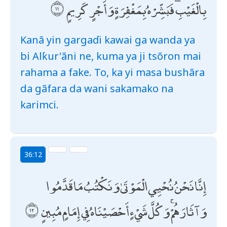
بِالْغَيْبِ ۖ فَبَشِّرْهُ بِمَغْفِرَةٍ وَأَجْرٍ كَرِيمٍ
Kanã yin gargaɗi kawai ga wanda ya
bi Alƙur'ãni ne, kuma ya ji tsõron mai
rahama a fake. To, ka yi masa bushãra
da gãfara da wani sakamako na
karimci.
36:12
إِنَّا نَحْنُ نُحْيِي الْمَوْتَىٰ وَنَكْتُبُ مَا قَدَّمُوا
وَآثَارَهُمْ ۚ وَكُلَّ شَيْءٍ أَحْصَيْنَاهُ فِي إِمَامٍ مُبِينٍ