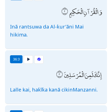
وَالْقُرْآنِ الْحَكِيمِ
Inã rantsuwa da Al-ƙur'ãni Mai
hikima.
36:3
إِنَّكَ لَمِنَ الْمُرْسَلِينَ
Lalle kai, haƙĩƙa kanã cikinManzanni.