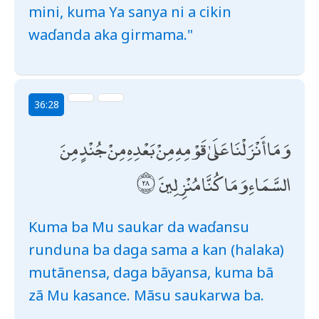
mini, kuma Ya sanya ni a cikin
waɗanda aka girmama."
36:28
وَمَا أَنْزَلْنَا عَلَىٰ قَوْمِهِ مِنْ بَعْدِهِ مِنْ جُنْدٍ مِنَ
السَّمَاءِ وَمَا كُنَّا مُنْزِلِينَ
Kuma ba Mu saukar da waɗansu
runduna ba daga sama a kan (halaka)
mutãnensa, daga bãyansa, kuma bã
zã Mu kasance. Mãsu saukarwa ba.