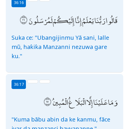
36:16
قَالُوا رَبُّنَا يَعْلَمُ إِنَّا إِلَيْكُمْ لَمُرْسَلُونَ
Suka ce: "Ubangijinmu Yã sani, lalle
mũ, haƙiƙa Manzanni nezuwa gare
ku."
36:17
وَمَا عَلَيْنَا إِلَّا الْبَلَاغُ الْمُبِينُ
"Kuma bãbu abin da ke kanmu, fãce
iyar da manzanci bayyananne."