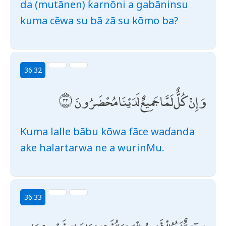
da (mutãnen) ƙarnõni a gabãninsu
kuma cẽwa su bã zã su kõmo ba?
36:32
وَإِنْ كُلٌّ لَمَّا جَمِيعٌ لَدَيْنَا مُحْضَرُونَ
Kuma lalle bãbu kõwa fãce waɗanda
ake halartarwa ne a wurinMu.
36:33