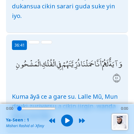
dukansua cikin sarari guda suke yin
iyo.
36:41
وَآيَةٌ لَهُمْ أَنَّا حَمَلْنَا ذُرِّيَّتَهُمْ فِي الْفُلْكِ الْمَشْحُونِ
Kuma ãyã ce a gare su. Lalle Mũ, Mun
ɗauki zuriyarsu a cikin jirgin, wanda
0:00
0:00
aka yi wa lõdi.
Ya-Seen : 1
Mishari Rashid al-`Afasy