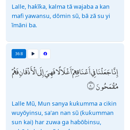
Lalle, haƙĩƙa, kalma tã wajaba a kan
mafi yawansu, dõmin sũ, bã zã su yi
ĩmãni ba.
36:8
إِنَّا جَعَلْنَا فِي أَعْنَاقِهِمْ أَغْلَالًا فَهِيَ إِلَى الْأَذْقَانِ فَهُمْ
مُقْمَحُونَ
Lalle Mũ, Mun sanya ƙuƙumma a cikin
wuyõyinsu, sa'an nan sũ (ƙuƙumman
sun kai) har zuwa ga haɓõɓinsu,