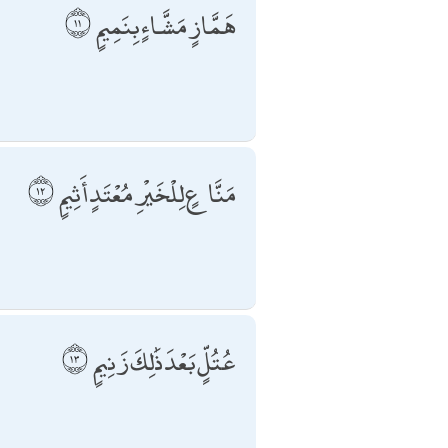
هَمَّازٍ مَشَّاءٍ بِنَمِيمٍ
مَنَّاعٍ لِلْخَيْرِ مُعْتَدٍ أَثِيمٍ
عُتُلٍّ بَعْدَ ذَٰلِكَ زَنِيمٍ