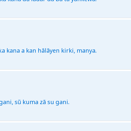
ƙa kana a kan hãlãyen kirki, manya.
gani, sũ kuma zã su gani.