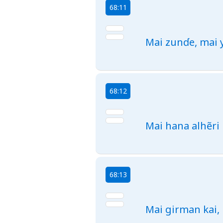
68:11
Mai zunɗe, mai 
68:12
Mai hana alhẽri 
68:13
Mai girman kai, 