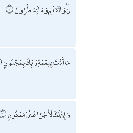
ن ۚ وَالْقَلَمِ وَمَا يَسْطُرُونَ
.
مَا أَنْتَ بِنِعْمَةِ رَبِّكَ بِمَجْنُونٍ
وَإِنَّ لَكَ لَأَجْرًا غَيْرَ مَمْنُونٍ