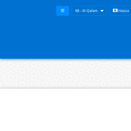
68 - Al-Qalam
Hausa