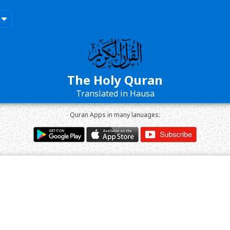
The Holy Quran
Translated in Hausa
Quran Apps in many lanuages: