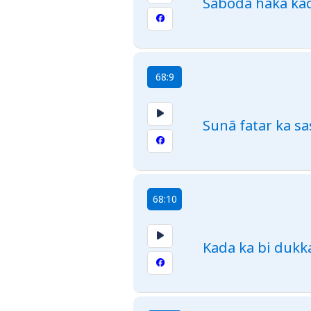
Saboda haka kad
68:9
Sunã fatar ka sa
68:10
Kada ka bi dukk