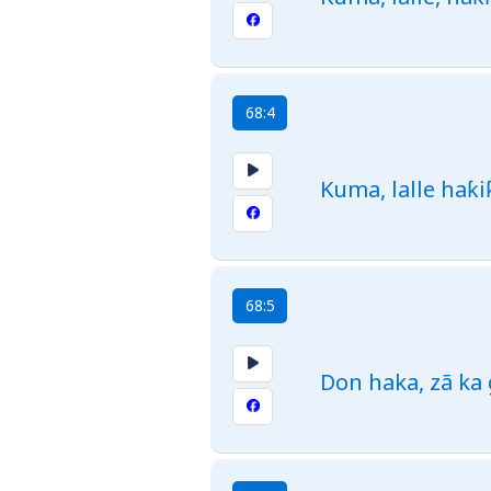
68:4
Kuma, lalle haƙi
68:5
Don haka, zã ka 