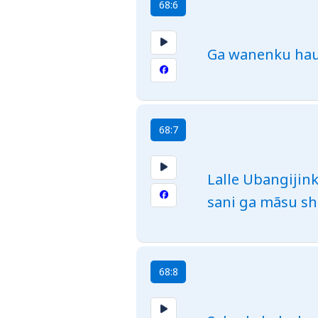
68:6
Ga wanenku hau
68:7
Lalle Ubangijink
sani ga mãsu sh
68:8