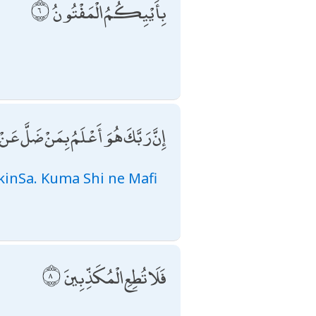
بِأَيْيِكُمُ الْمَفْتُونُ
إِنَّ رَبَّكَ هُوَ أَعْلَمُ بِمَنْ ضَلَّ عَن
kinSa. Kuma Shi ne Mafi
فَلَا تُطِعِ الْمُكَذِّبِينَ