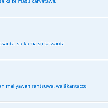
a ka bi mãsu ƙaryatãwa.
ssauta, su kuma sũ sassauta.
an mai yawan rantsuwa, walãkantacce.