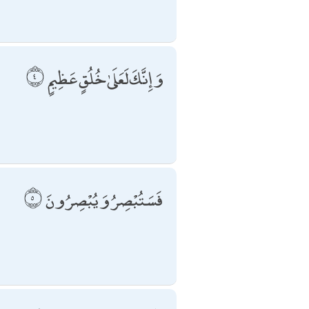
وَإِنَّكَ لَعَلَىٰ خُلُقٍ عَظِيمٍ
فَسَتُبْصِرُ وَيُبْصِرُونَ