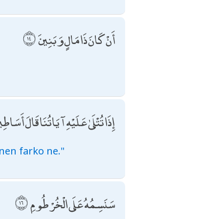
أَنْ كَانَ ذَا مَالٍ وَبَنِينَ
إِذَا تُتْلَىٰ عَلَيْهِ آيَاتُنَا قَالَ أَسَاطِي
nen farko ne."
سَنَسِمُهُ عَلَى الْخُرْطُومِ