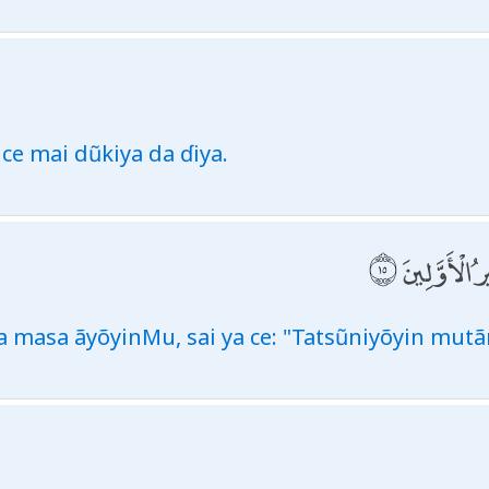
ce mai dũkiya da ɗiya.
رُ الْأَوَّلِينَ
a masa ãyõyinMu, sai ya ce: "Tatsũniyõyin mutã