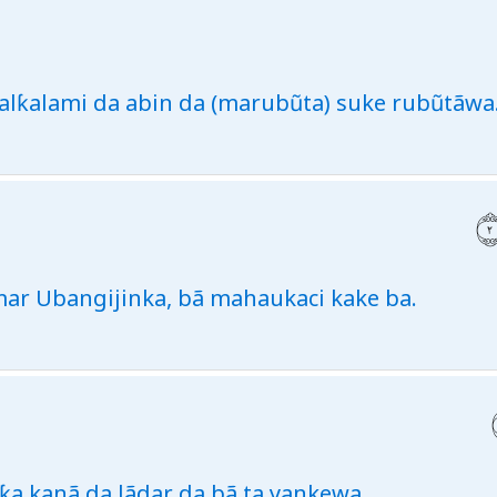
a alƙalami da abin da (marubũta) suke rubũtãwa
imar Ubangijinka, bã mahaukaci kake ba.
ĩƙa kanã da lãdar da bã ta yankewa.