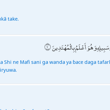
kã take.
ْ سَبِيلِهِ وَهُوَ أَعْلَمُ بِالْمُهْتَدِينَ
a Shi ne Mafi sani ga wanda ya ɓace daga tafar
iryuwa.