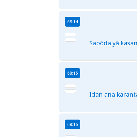
68:14
Sabõda yã kasan
68:15
Idan ana karant
68:16