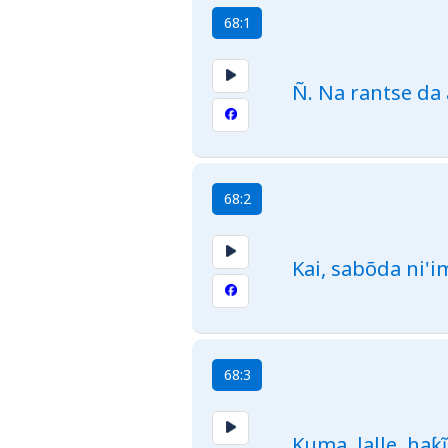
68:1
Ñ. Na rantse d
68:2
Kai, sabõda ni'
68:3
Kuma, lalle, haƙ