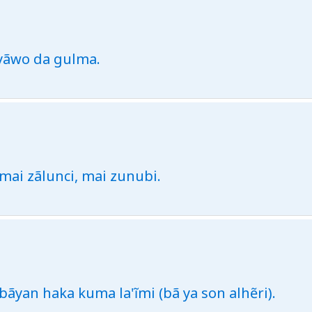
yãwo da gulma.
mai zãlunci, mai zunubi.
bãyan haka kuma la'ĩmi (bã ya son alhẽri).