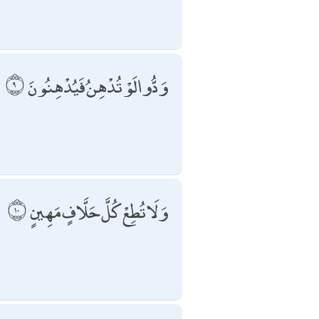
وَدُّوا لَوْ تُدْهِنُ فَيُدْهِنُونَ
وَلَا تُطِعْ كُلَّ حَلَّافٍ مَهِينٍ