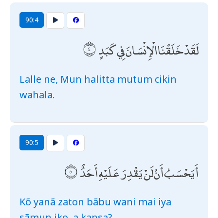
90:4
لَقَدْ خَلَقْنَا الْإِنْسَانَ فِي كَبَدٍ
Lalle ne, Mun halitta mutum cikin
wahala.
90:5
أَيَحْسَبُ أَنْ لَنْ يَقْدِرَ عَلَيْهِ أَحَدٌ
Kõ yanã zaton bãbu wani mai iya
sãmun iko, a kansa?