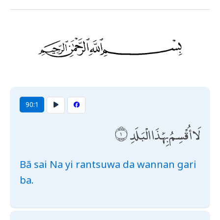
90:1
لَا أُقْسِمُ بِهَٰذَا الْبَلَدِ
Bã sai Na yi rantsuwa da wannan gari
ba.