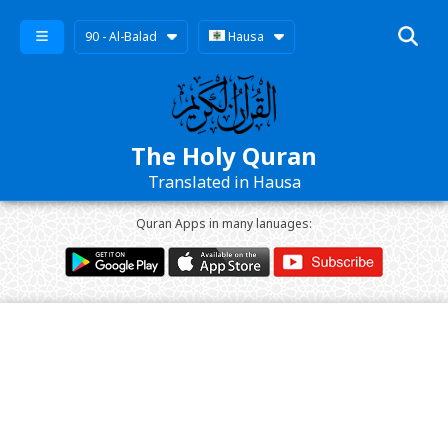
90 - Al-Balad
Hausa
The Holy Quran
Translated in Hausa
Quran Apps in many lanuages: