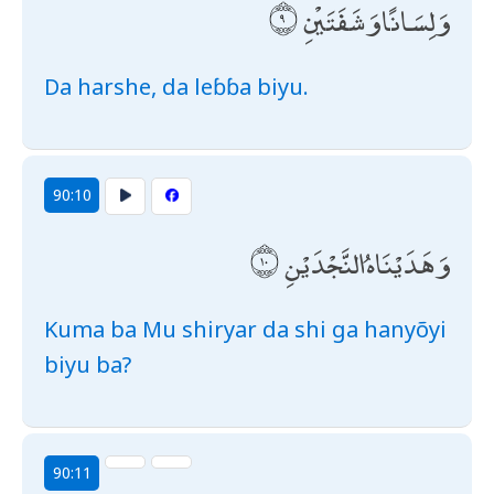
وَلِسَانًا وَشَفَتَيْنِ
Da harshe, da leɓɓa biyu.
90:10
وَهَدَيْنَاهُ النَّجْدَيْنِ
Kuma ba Mu shiryar da shi ga hanyõyi
biyu ba?
90:11