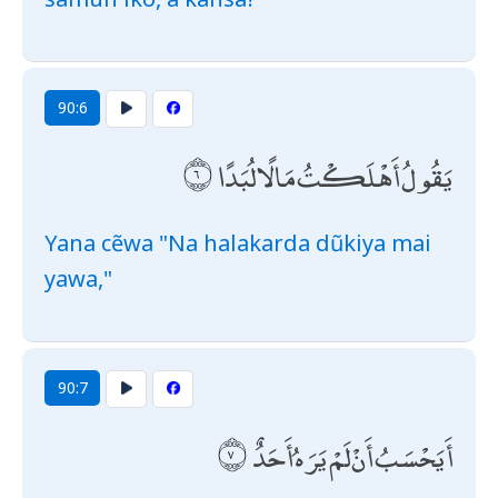
90:6
يَقُولُ أَهْلَكْتُ مَالًا لُبَدًا
Yana cẽwa "Na halakarda dũkiya mai
yawa,"
90:7
أَيَحْسَبُ أَنْ لَمْ يَرَهُ أَحَدٌ