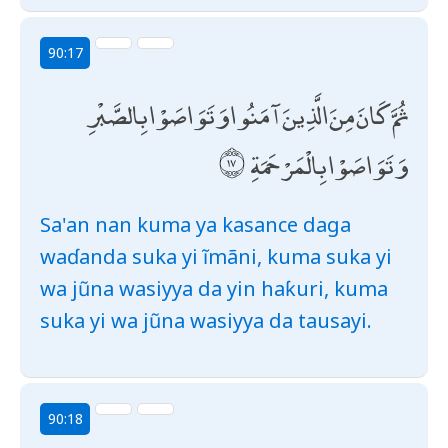
90:17
ثُمَّ كَانَ مِنَ الَّذِينَ آمَنُوا وَتَوَاصَوْا بِالصَّبْرِ
وَتَوَاصَوْا بِالْمَرْحَمَةِ
Sa'an nan kuma ya kasance daga
waɗanda suka yi ĩmãni, kuma suka yi
wa jũna wasiyya da yin haƙuri, kuma
suka yi wa jũna wasiyya da tausayi.
90:18