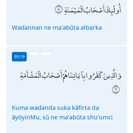
أُولَٰئِكَ أَصْحَابُ الْمَيْمَنَةِ
Waɗannan ne ma'abũta albarka
90:19
وَالَّذِينَ كَفَرُوا بِآيَاتِنَا هُمْ أَصْحَابُ الْمَشْأَمَةِ
Kuma waɗanda suka kãfirta da
ãyõyinMu, sũ ne ma'abũta shu'umci