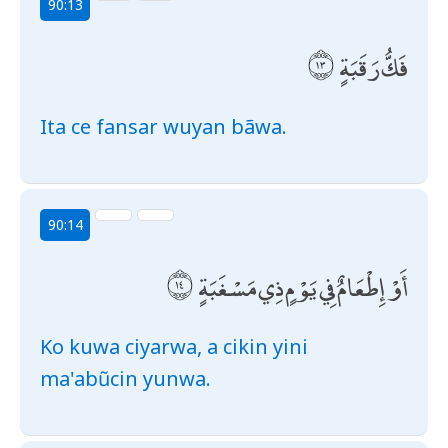
90:13
فَكُّ رَقَبَةٍ
Ita ce fansar wuyan bãwa.
90:14
أَوْ إِطْعَامٌ فِي يَوْمٍ ذِي مَسْغَبَةٍ
Ko kuwa ciyarwa, a cikin yini
ma'abũcin yunwa.