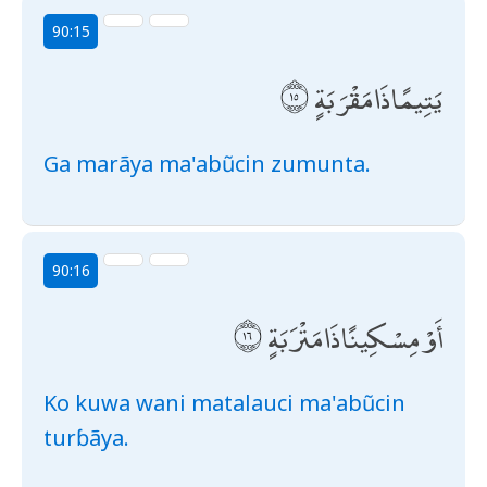
90:15
يَتِيمًا ذَا مَقْرَبَةٍ
Ga marãya ma'abũcin zumunta.
90:16
أَوْ مِسْكِينًا ذَا مَتْرَبَةٍ
Ko kuwa wani matalauci ma'abũcin
turɓãya.