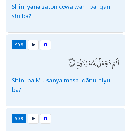
Shin, yana zaton cewa wani bai gan
shi ba?
90:8
أَلَمْ نَجْعَلْ لَهُ عَيْنَيْنِ
Shin, ba Mu sanya masa idãnu biyu
ba?
90:9