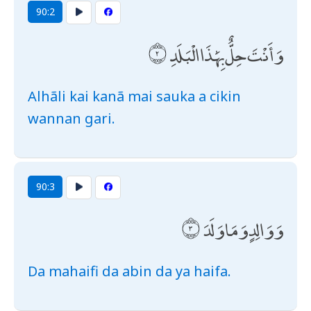
90:2
وَأَنْتَ حِلٌّ بِهَٰذَا الْبَلَدِ
Alhãli kai kanã mai sauka a cikin
wannan gari.
90:3
وَوَالِدٍ وَمَا وَلَدَ
Da mahaifi da abin da ya haifa.