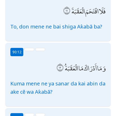
فَلَا اقْتَحَمَ الْعَقَبَةَ
To, don mene ne bai shiga Aƙabã ba?
90:12
وَمَا أَدْرَاكَ مَا الْعَقَبَةُ
Kuma mene ne ya sanar da kai abin da
ake cẽ wa Aƙabã?