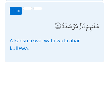
90:20
عَلَيْهِمْ نَارٌ مُؤْصَدَةٌ
A kansu akwai wata wuta abar
kullewa.