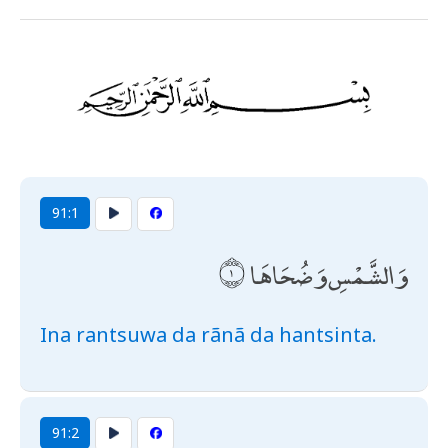
91:1
وَالشَّمْسِ وَضُحَاهَا
Ina rantsuwa da rãnã da hantsinta.
91:2