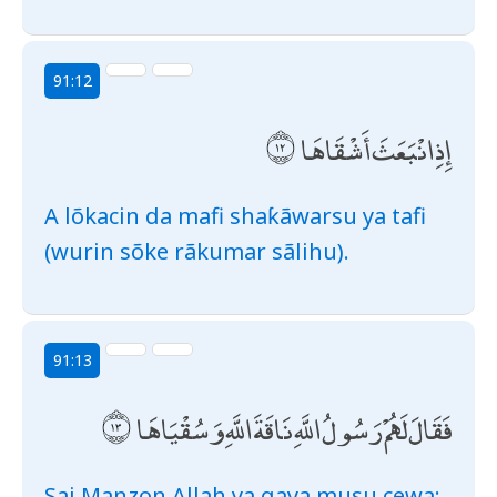
91:12
إِذِ انْبَعَثَ أَشْقَاهَا
A lõkacin da mafi shaƙãwarsu ya tafi
(wurin sõke rãkumar sãlihu).
91:13
فَقَالَ لَهُمْ رَسُولُ اللَّهِ نَاقَةَ اللَّهِ وَسُقْيَاهَا
Sai Manzon Allah ya gaya musu cewa: