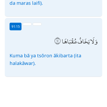
da maras laifi).
91:15
وَلَا يَخَافُ عُقْبَاهَا
Kuma bã ya tsõron ãƙibarta (ita
halakãwar).