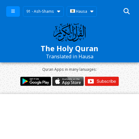
91 - Ash-Shams
Hausa
The Holy Quran
Translated in Hausa
Quran Apps in many lanuages: