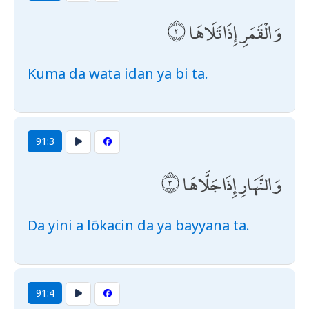
وَالْقَمَرِ إِذَا تَلَاهَا
Kuma da wata idan ya bi ta.
91:3
وَالنَّهَارِ إِذَا جَلَّاهَا
Da yini a lõkacin da ya bayyana ta.
91:4