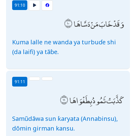
91:10
وَقَدْ خَابَ مَنْ دَسَّاهَا
Kuma lalle ne wanda ya turbuɗe shi
(da laifi) ya tãɓe.
91:11
كَذَّبَتْ ثَمُودُ بِطَغْوَاهَا
Samũdãwa sun ƙaryata (Annabinsu),
dõmin girman kansu.