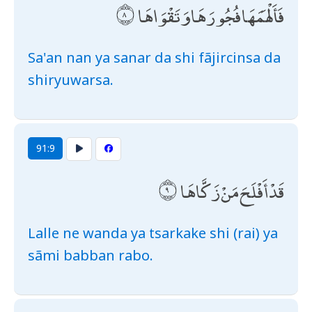
فَأَلْهَمَهَا فُجُورَهَا وَتَقْوَاهَا
Sa'an nan ya sanar da shi fãjircinsa da
shiryuwarsa.
91:9
قَدْ أَفْلَحَ مَنْ زَكَّاهَا
Lalle ne wanda ya tsarkake shi (rai) ya
sãmi babban rabo.