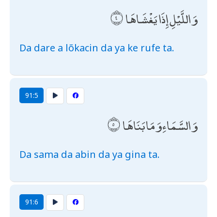
وَاللَّيْلِ إِذَا يَغْشَاهَا
Da dare a lõkacin da ya ke rufe ta.
91:5
وَالسَّمَاءِ وَمَا بَنَاهَا
Da sama da abin da ya gina ta.
91:6