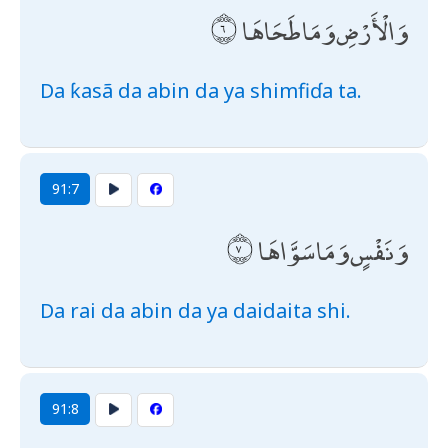
وَالْأَرْضِ وَمَا طَحَاهَا
Da ƙasã da abin da ya shimfiɗa ta.
91:7
وَنَفْسٍ وَمَا سَوَّاهَا
Da rai da abin da ya daidaita shi.
91:8