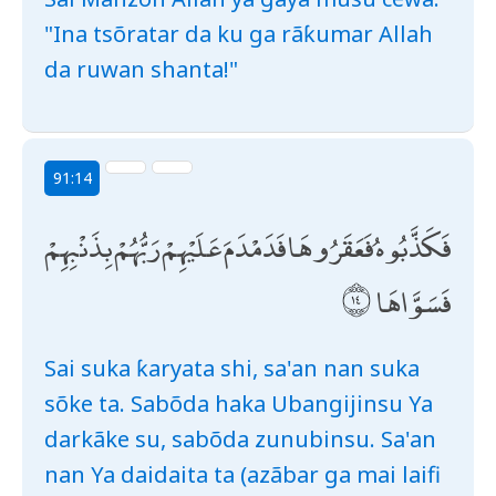
"Ina tsõratar da ku ga rãƙumar Allah
da ruwan shanta!"
91:14
فَكَذَّبُوهُ فَعَقَرُوهَا فَدَمْدَمَ عَلَيْهِمْ رَبُّهُمْ بِذَنْبِهِمْ
فَسَوَّاهَا
Sai suka ƙaryata shi, sa'an nan suka
sõke ta. Sabõda haka Ubangijinsu Ya
darkãke su, sabõda zunubinsu. Sa'an
nan Ya daidaita ta (azãbar ga mai laifi