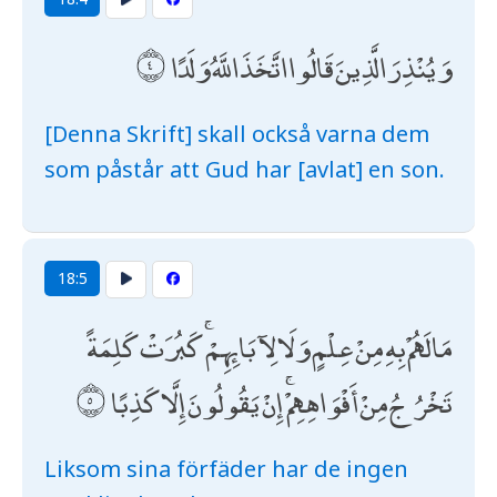
وَيُنْذِرَ الَّذِينَ قَالُوا اتَّخَذَ اللَّهُ وَلَدًا
[Denna Skrift] skall också varna dem
som påstår att Gud har [avlat] en son.
18:5
مَا لَهُمْ بِهِ مِنْ عِلْمٍ وَلَا لِآبَائِهِمْ ۚ كَبُرَتْ كَلِمَةً
تَخْرُجُ مِنْ أَفْوَاهِهِمْ ۚ إِنْ يَقُولُونَ إِلَّا كَذِبًا
Liksom sina förfäder har de ingen