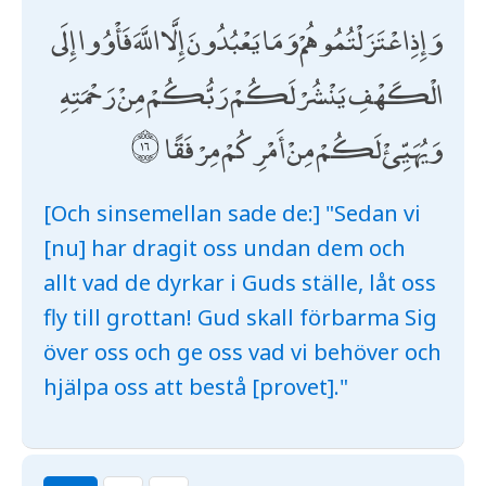
وَإِذِ اعْتَزَلْتُمُوهُمْ وَمَا يَعْبُدُونَ إِلَّا اللَّهَ فَأْوُوا إِلَى
الْكَهْفِ يَنْشُرْ لَكُمْ رَبُّكُمْ مِنْ رَحْمَتِهِ
وَيُهَيِّئْ لَكُمْ مِنْ أَمْرِكُمْ مِرْفَقًا
[Och sinsemellan sade de:] "Sedan vi
[nu] har dragit oss undan dem och
allt vad de dyrkar i Guds ställe, låt oss
fly till grottan! Gud skall förbarma Sig
över oss och ge oss vad vi behöver och
hjälpa oss att bestå [provet]."