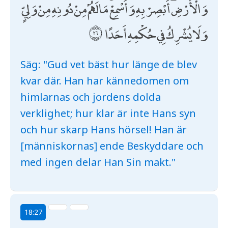
وَالْأَرْضِ ۖ أَبْصِرْ بِهِ وَأَسْمِعْ ۚ مَا لَهُمْ مِنْ دُونِهِ مِنْ وَلِيٍّ
وَلَا يُشْرِكُ فِي حُكْمِهِ أَحَدًا
Säg: "Gud vet bäst hur länge de blev
kvar där. Han har kännedomen om
himlarnas och jordens dolda
verklighet; hur klar är inte Hans syn
och hur skarp Hans hörsel! Han är
[människornas] ende Beskyddare och
med ingen delar Han Sin makt."
18:27