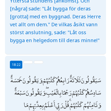
Yttersta stundens [ankomst]. Och
[några] sade: "Låt bygga för deras
[grotta] med en byggnad. Deras Herre
vet allt om dem." De vilkas åsikt vann
störst anslutning, sade: "Låt oss
bygga en helgedom till deras minne!"
18:22
سَيَقُولُونَ ثَلَاثَةٌ رَابِعُهُمْ كَلْبُهُمْ وَيَقُولُونَ خَمْسَةٌ
سَادِسُهُمْ كَلْبُهُمْ رَجْمًا بِالْغَيْبِ ۖ وَيَقُولُونَ سَبْعَةٌ
وَثَامِنُهُمْ كَلْبُهُمْ ۚ قُلْ رَبِّي أَعْلَمُ بِعِدَّتِهِمْ مَا