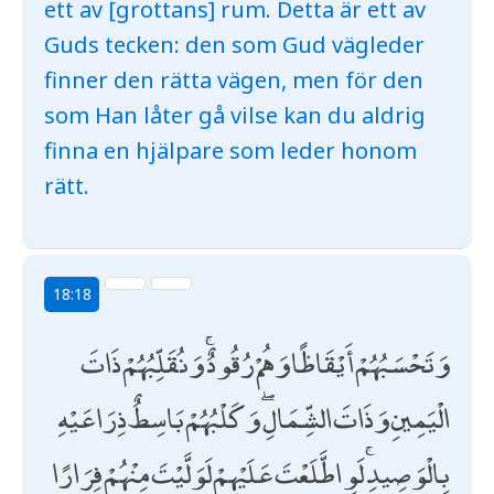
ett av [grottans] rum. Detta är ett av
Guds tecken: den som Gud vägleder
finner den rätta vägen, men för den
som Han låter gå vilse kan du aldrig
finna en hjälpare som leder honom
rätt.
18:18
وَتَحْسَبُهُمْ أَيْقَاظًا وَهُمْ رُقُودٌ ۚ وَنُقَلِّبُهُمْ ذَاتَ
الْيَمِينِ وَذَاتَ الشِّمَالِ ۖ وَكَلْبُهُمْ بَاسِطٌ ذِرَاعَيْهِ
بِالْوَصِيدِ ۚ لَوِ اطَّلَعْتَ عَلَيْهِمْ لَوَلَّيْتَ مِنْهُمْ فِرَارًا