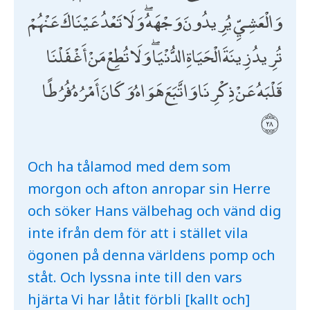
وَالْعَشِيِّ يُرِيدُونَ وَجْهَهُ ۖ وَلَا تَعْدُ عَيْنَاكَ عَنْهُمْ
تُرِيدُ زِينَةَ الْحَيَاةِ الدُّنْيَا ۖ وَلَا تُطِعْ مَنْ أَغْفَلْنَا
قَلْبَهُ عَنْ ذِكْرِنَا وَاتَّبَعَ هَوَاهُ وَكَانَ أَمْرُهُ فُرُطًا
Och ha tålamod med dem som
morgon och afton anropar sin Herre
och söker Hans välbehag och vänd dig
inte ifrån dem för att i stället vila
ögonen på denna världens pomp och
ståt. Och lyssna inte till den vars
hjärta Vi har låtit förbli [kallt och]