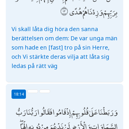
بِرَبِّهِمْ وَزِدْنَاهُمْ هُدًى
Vi skall låta dig höra den sanna
berättelsen om dem: De var unga män
som hade en [fast] tro på sin Herre,
och Vi stärkte deras vilja att låta sig
ledas på rätt väg
18:14
وَرَبَطْنَا عَلَىٰ قُلُوبِهِمْ إِذْ قَامُوا فَقَالُوا رَبُّنَا رَبُّ
السَّمَاوَاتِ وَالْأَرْضِ لَنْ نَدْعُوَ مِنْ دُونِهِ إِلَٰهًا ۖ