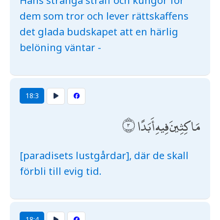
Hans stränga straff och kungör för
dem som tror och lever rättskaffens
det glada budskapet att en härlig
belöning väntar -
18:3
مَاكِثِينَ فِيهِ أَبَدًا
[paradisets lustgårdar], där de skall
förbli till evig tid.
18:4