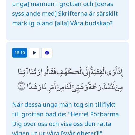
unga] männen i grottan och [deras
sysslande med] Skrifterna är särskilt
märklig bland [alla] Våra budskap?
18:10
إِذْ أَوَى الْفِتْيَةُ إِلَى الْكَهْفِ فَقَالُوا رَبَّنَا آتِنَا
مِنْ لَدُنْكَ رَحْمَةً وَهَيِّئْ لَنَا مِنْ أَمْرِنَا رَشَدًا
När dessa unga män tog sin tillflykt
till grottan bad de: "Herre! Förbarma
Dig över oss och visa oss den rätta
vägen ut ur våra [svårigheter]!"