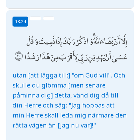
18:24
إِلَّا أَنْ يَشَاءَ اللَّهُ ۚ وَاذْكُرْ رَبَّكَ إِذَا نَسِيتَ وَقُلْ
عَسَىٰ أَنْ يَهْدِيَنِ رَبِّي لِأَقْرَبَ مِنْ هَٰذَا رَشَدًا
utan [att lägga till:] "om Gud vill". Och
skulle du glömma [men senare
påminna dig] detta, vänd dig då till
din Herre och säg: "Jag hoppas att
min Herre skall leda mig närmare den
rätta vägen än [jag nu var]!"