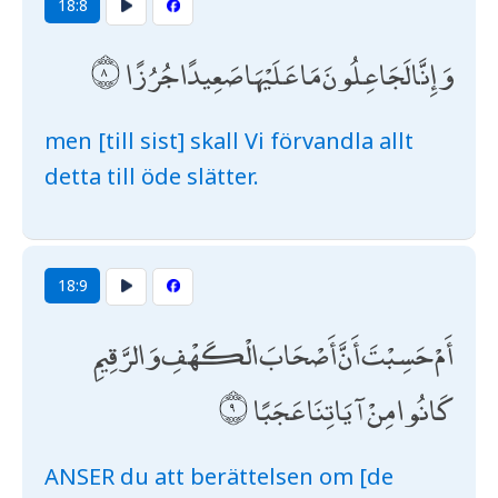
18:8
وَإِنَّا لَجَاعِلُونَ مَا عَلَيْهَا صَعِيدًا جُرُزًا
men [till sist] skall Vi förvandla allt
detta till öde slätter.
18:9
أَمْ حَسِبْتَ أَنَّ أَصْحَابَ الْكَهْفِ وَالرَّقِيمِ
كَانُوا مِنْ آيَاتِنَا عَجَبًا
ANSER du att berättelsen om [de