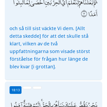
ثُمَّ بَعَثْنَاهُمْ لِنَعْلَمَ أَيُّ الْحِزْبَيْنِ أَحْصَىٰ لِمَا لَبِثُوا
أَمَدًا
och så till sist väckte Vi dem. [Allt
detta skedde] för att det skulle stå
klart, vilken av de två
uppfattningarna som visade störst
förståelse för frågan hur länge de
blev kvar [i grottan].
18:13
نَحْنُ نَقُصُّ عَلَيْكَ نَبَأَهُمْ بِالْحَقِّ ۚ إِنَّهُمْ فِتْيَةٌ آمَنُوا