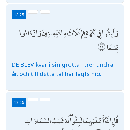
18:25
وَلَبِثُوا فِي كَهْفِهِمْ ثَلَاثَ مِائَةٍ سِنِينَ وَازْدَادُوا
تِسْعًا
DE BLEV kvar i sin grotta i trehundra
år, och till detta tal har lagts nio.
18:26
قُلِ اللَّهُ أَعْلَمُ بِمَا لَبِثُوا ۖ لَهُ غَيْبُ السَّمَاوَاتِ