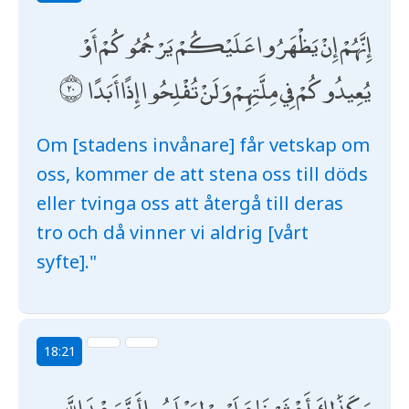
إِنَّهُمْ إِنْ يَظْهَرُوا عَلَيْكُمْ يَرْجُمُوكُمْ أَوْ
يُعِيدُوكُمْ فِي مِلَّتِهِمْ وَلَنْ تُفْلِحُوا إِذًا أَبَدًا
Om [stadens invånare] får vetskap om
oss, kommer de att stena oss till döds
eller tvinga oss att återgå till deras
tro och då vinner vi aldrig [vårt
syfte]."
18:21
وَكَذَٰلِكَ أَعْثَرْنَا عَلَيْهِمْ لِيَعْلَمُوا أَنَّ وَعْدَ اللَّهِ