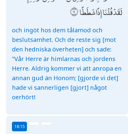
لَقَدْ قُلْنَا إِذًا شَطَطًا
och ingöt hos dem tålamod och
beslutsamhet. Och de reste sig [mot
den hedniska överheten] och sade:
"Vår Herre är himlarnas och jordens
Herre. Aldrig kommer vi att anropa en
annan gud än Honom; [gjorde vi det]
hade vi sannerligen [gjort] något
oerhört!
18:15