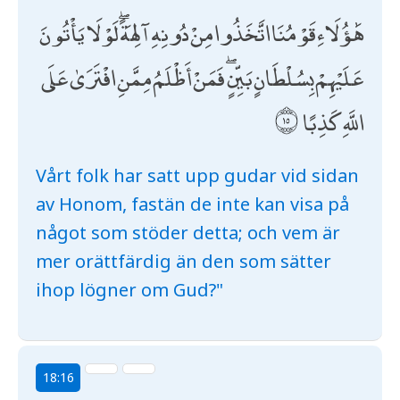
هَٰؤُلَاءِ قَوْمُنَا اتَّخَذُوا مِنْ دُونِهِ آلِهَةً ۖ لَوْلَا يَأْتُونَ
عَلَيْهِمْ بِسُلْطَانٍ بَيِّنٍ ۖ فَمَنْ أَظْلَمُ مِمَّنِ افْتَرَىٰ عَلَى
اللَّهِ كَذِبًا
Vårt folk har satt upp gudar vid sidan
av Honom, fastän de inte kan visa på
något som stöder detta; och vem är
mer orättfärdig än den som sätter
ihop lögner om Gud?"
18:16