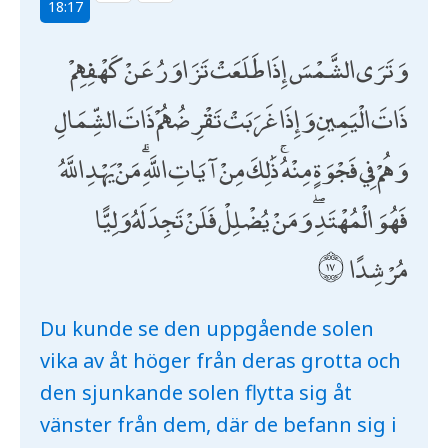
18:17
وَتَرَى الشَّمْسَ إِذَا طَلَعَتْ تَزَاوَرُ عَنْ كَهْفِهِمْ
ذَاتَ الْيَمِينِ وَإِذَا غَرَبَتْ تَقْرِضُهُمْ ذَاتَ الشِّمَالِ
وَهُمْ فِي فَجْوَةٍ مِنْهُ ۚ ذَٰلِكَ مِنْ آيَاتِ اللَّهِ ۗ مَنْ يَهْدِ اللَّهُ
فَهُوَ الْمُهْتَدِ ۖ وَمَنْ يُضْلِلْ فَلَنْ تَجِدَ لَهُ وَلِيًّا
مُرْشِدًا
Du kunde se den uppgående solen
vika av åt höger från deras grotta och
den sjunkande solen flytta sig åt
vänster från dem, där de befann sig i