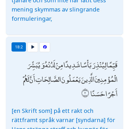
tjänare och som inte har låtit dess
mening skymmas av slingrande
formuleringar,
18:2
قَيِّمًا لِيُنْذِرَ بَأْسًا شَدِيدًا مِنْ لَدُنْهُ وَيُبَشِّرَ
الْمُؤْمِنِينَ الَّذِينَ يَعْمَلُونَ الصَّالِحَاتِ أَنَّ لَهُمْ
أَجْرًا حَسَنًا
[en Skrift som] på ett rakt och
rättframt språk varnar [syndarna] för