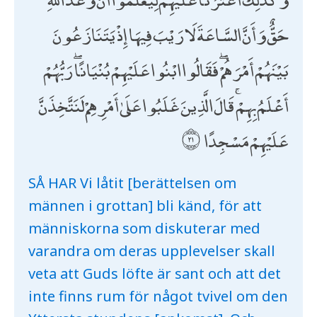
حَقٌّ وَأَنَّ السَّاعَةَ لَا رَيْبَ فِيهَا إِذْ يَتَنَازَعُونَ
بَيْنَهُمْ أَمْرَهُمْ ۖ فَقَالُوا ابْنُوا عَلَيْهِمْ بُنْيَانًا ۖ رَبُّهُمْ
أَعْلَمُ بِهِمْ ۚ قَالَ الَّذِينَ غَلَبُوا عَلَىٰ أَمْرِهِمْ لَنَتَّخِذَنَّ
عَلَيْهِمْ مَسْجِدًا
SÅ HAR Vi låtit [berättelsen om
männen i grottan] bli känd, för att
människorna som diskuterar med
varandra om deras upplevelser skall
veta att Guds löfte är sant och att det
inte finns rum för något tvivel om den