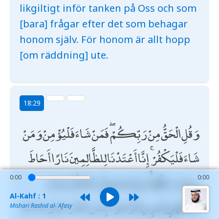
likgiltigt inför tanken på Oss och som
[bara] frågar efter det som behagar
honom själv. För honom är allt hopp
[om räddning] ute.
18:29
وَقُلِ الْحَقُّ مِنْ رَبِّكُمْ ۖ فَمَنْ شَاءَ فَلْيُؤْمِنْ وَمَنْ
شَاءَ فَلْيَكْفُرْ ۚ إِنَّا أَعْتَدْنَا لِلظَّالِمِينَ نَارًا أَحَاطَ
بِهِمْ سُرَادِقُهَا ۚ وَإِنْ يَسْتَغِيثُوا يُغَاثُوا بِمَاءٍ
0:00
0:00
Al-Kahf : 1
كَالْمُهْلِ يَشْوِي الْوُجُوهَ ۚ بِئْسَ الشَّرَابُ وَسَاءَتْ
Mishari Rashid al-`Afasy