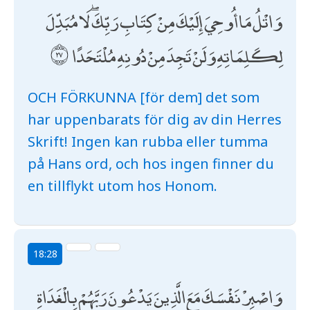
وَاتْلُ مَا أُوحِيَ إِلَيْكَ مِنْ كِتَابِ رَبِّكَ ۖ لَا مُبَدِّلَ
لِكَلِمَاتِهِ وَلَنْ تَجِدَ مِنْ دُونِهِ مُلْتَحَدًا
OCH FÖRKUNNA [för dem] det som
har uppenbarats för dig av din Herres
Skrift! Ingen kan rubba eller tumma
på Hans ord, och hos ingen finner du
en tillflykt utom hos Honom.
18:28
وَاصْبِرْ نَفْسَكَ مَعَ الَّذِينَ يَدْعُونَ رَبَّهُمْ بِالْغَدَاةِ