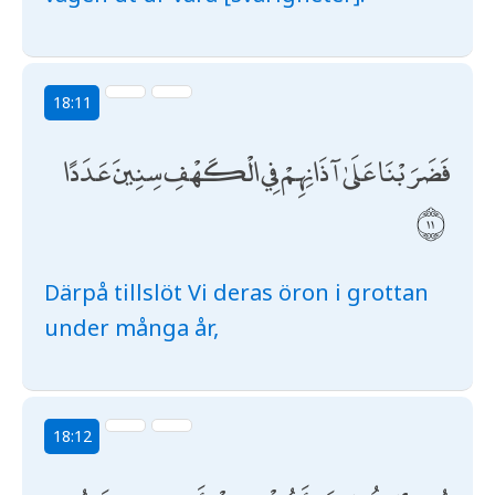
18:11
فَضَرَبْنَا عَلَىٰ آذَانِهِمْ فِي الْكَهْفِ سِنِينَ عَدَدًا
Därpå tillslöt Vi deras öron i grottan
under många år,
18:12