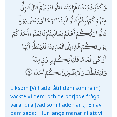
وَكَذَٰلِكَ بَعَثْنَاهُمْ لِيَتَسَاءَلُوا بَيْنَهُمْ ۚ قَالَ قَائِلٌ
مِنْهُمْ كَمْ لَبِثْتُمْ ۖ قَالُوا لَبِثْنَا يَوْمًا أَوْ بَعْضَ يَوْمٍ ۚ
قَالُوا رَبُّكُمْ أَعْلَمُ بِمَا لَبِثْتُمْ فَابْعَثُوا أَحَدَكُمْ
بِوَرِقِكُمْ هَٰذِهِ إِلَى الْمَدِينَةِ فَلْيَنْظُرْ أَيُّهَا
أَزْكَىٰ طَعَامًا فَلْيَأْتِكُمْ بِرِزْقٍ مِنْهُ
وَلْيَتَلَطَّفْ وَلَا يُشْعِرَنَّ بِكُمْ أَحَدًا
Liksom [Vi hade låtit dem somna in]
väckte Vi dem; och de började fråga
varandra [vad som hade hänt]. En av
dem sade: "Hur länge menar ni att vi