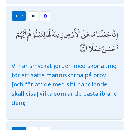
18:7
إِنَّا جَعَلْنَا مَا عَلَى الْأَرْضِ زِينَةً لَهَا لِنَبْلُوَهُمْ أَيُّهُمْ
أَحْسَنُ عَمَلًا
Vi har smyckat jorden med sköna ting
för att sätta människorna på prov
[och för att de med sitt handlande
skall visa] vilka som är de bästa ibland
dem;