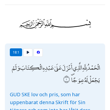
18:1
الْحَمْدُ لِلَّهِ الَّذِي أَنْزَلَ عَلَىٰ عَبْدِهِ الْكِتَابَ وَلَمْ
يَجْعَلْ لَهُ عِوَجًا ۜ
GUD SKE lov och pris, som har
uppenbarat denna Skrift för Sin