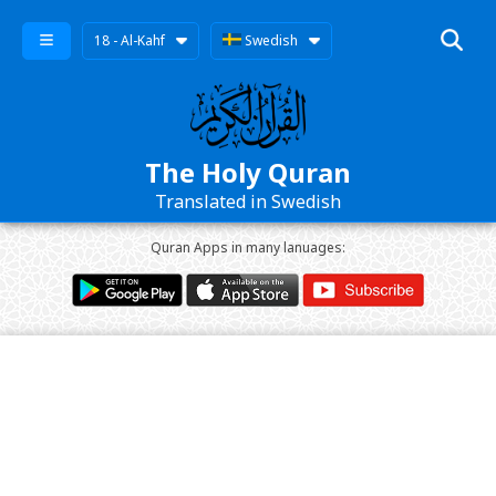
18 - Al-Kahf
Swedish
The Holy Quran
Translated in Swedish
Quran Apps in many lanuages: