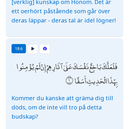
[verklig] kunskap om Honom. Det är
ett oerhört påstående som går över
deras läppar - deras tal är idel lögner!
18:6
فَلَعَلَّكَ بَاخِعٌ نَفْسَكَ عَلَىٰ آثَارِهِمْ إِنْ لَمْ يُؤْمِنُوا
بِهَٰذَا الْحَدِيثِ أَسَفًا
Kommer du kanske att gräma dig till
döds, om de inte vill tro på detta
budskap?