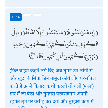
18:16
وَإِذِ اعْتَزَلْتُمُوهُمْ وَمَا يَعْبُدُونَ إِلَّا اللَّهَ فَأْوُوا إِلَى
الْكَهْفِ يَنْشُرْ لَكُمْ رَبُّكُمْ مِنْ رَحْمَتِهِ
وَيُهَيِّئْ لَكُمْ مِنْ أَمْرِكُمْ مِرْفَقًا
(फिर बाहम कहने लगे कि) जब तुमने उन लोगों से
और ख़ुदा के सिवा जिन माबूदों की ये लोग परसतिश
करते हैं उनसे किनारा कशी करली तो चलो (फलॉ)
ग़ार में जा बैठो और तुम्हारा परवरदिगार अपनी
रहमत तुम पर वसीह कर देगा और तुम्हारा काम में