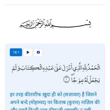
18:1
الْحَمْدُ لِلَّهِ الَّذِي أَنْزَلَ عَلَىٰ عَبْدِهِ الْكِتَابَ وَلَمْ
يَجْعَلْ لَهُ عِوَجًا ۜ
हर तरह की तारीफ ख़ुदा ही को (सज़ावार) है जिसने
अपने बन्दे (मोहम्मद) पर किताब (क़ुरान) नाज़िल की