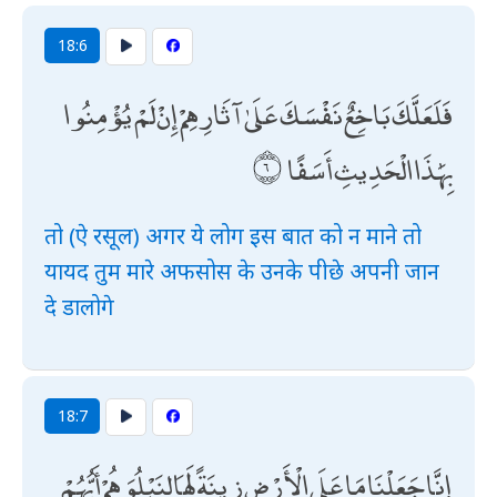
18:6
فَلَعَلَّكَ بَاخِعٌ نَفْسَكَ عَلَىٰ آثَارِهِمْ إِنْ لَمْ يُؤْمِنُوا
بِهَٰذَا الْحَدِيثِ أَسَفًا
तो (ऐ रसूल) अगर ये लोग इस बात को न माने तो
यायद तुम मारे अफसोस के उनके पीछे अपनी जान
दे डालोगे
18:7
إِنَّا جَعَلْنَا مَا عَلَى الْأَرْضِ زِينَةً لَهَا لِنَبْلُوَهُمْ أَيُّهُمْ