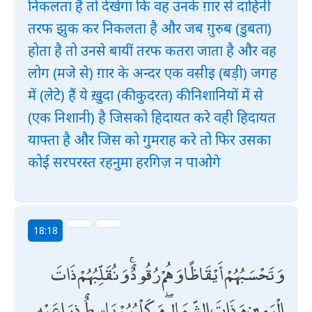
निकलता है तो देखेगा कि वह उनके ग़ार से दाहिनी
तरफ झुक कर निकलता है और जब ग़ुरुब (डुबता)
होता है तो उनसे बायीं तरफ कतरा जाता है और वह
लोग (मजे से) ग़ार के अन्दर एक वसीइ (बड़ी) जगह
में (लेटे) हैं ये ख़ुदा (की कुदरत) की निशानियों में से
(एक निशानी) है जिसको हिदायत करे वही हिदायत
याफ्ता है और जिस को गुमराह करे तो फिर उसका
कोई सरपरस्त रहनुमा हरगिज़ न पाओगे
18:18
وَتَحْسَبُهُمْ أَيْقَاظًا وَهُمْ رُقُودٌ ۚ وَنُقَلِّبُهُمْ ذَاتَ
الْيَمِينِ وَذَاتَ الشِّمَالِ ۖ وَكَلْبُهُمْ بَاسِطٌ ذِرَاعَيْهِ