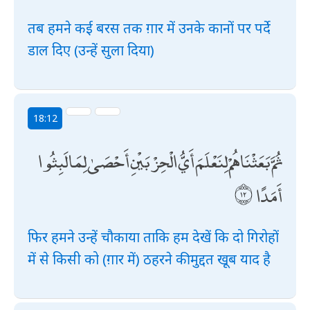
तब हमने कई बरस तक ग़ार में उनके कानों पर पर्दे
डाल दिए (उन्हें सुला दिया)
18:12
ثُمَّ بَعَثْنَاهُمْ لِنَعْلَمَ أَيُّ الْحِزْبَيْنِ أَحْصَىٰ لِمَا لَبِثُوا
أَمَدًا
फिर हमने उन्हें चौकाया ताकि हम देखें कि दो गिरोहों
में से किसी को (ग़ार में) ठहरने की मुद्दत खूब याद है