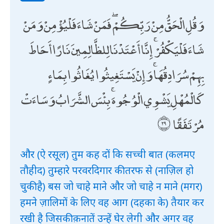
وَقُلِ الْحَقُّ مِنْ رَبِّكُمْ ۖ فَمَنْ شَاءَ فَلْيُؤْمِنْ وَمَنْ
شَاءَ فَلْيَكْفُرْ ۚ إِنَّا أَعْتَدْنَا لِلظَّالِمِينَ نَارًا أَحَاطَ
بِهِمْ سُرَادِقُهَا ۚ وَإِنْ يَسْتَغِيثُوا يُغَاثُوا بِمَاءٍ
كَالْمُهْلِ يَشْوِي الْوُجُوهَ ۚ بِئْسَ الشَّرَابُ وَسَاءَتْ
مُرْتَفَقًا
और (ऐ रसूल) तुम कह दों कि सच्ची बात (कलमए
तौहीद) तुम्हारे परवरदिगार की तरफ से (नाज़िल हो
चुकी है) बस जो चाहे माने और जो चाहे न माने (मगर)
हमने ज़ालिमों के लिए वह आग (दहका के) तैयार कर
रखी है जिसकी क़नातें उन्हें घेर लेगी और अगर वह