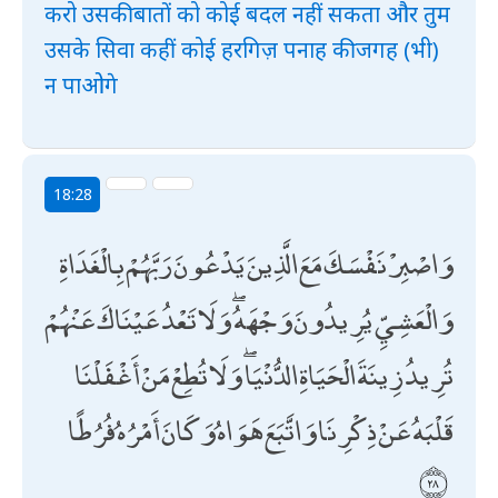
करो उसकी बातों को कोई बदल नहीं सकता और तुम
उसके सिवा कहीं कोई हरगिज़ पनाह की जगह (भी)
न पाओगे
18:28
وَاصْبِرْ نَفْسَكَ مَعَ الَّذِينَ يَدْعُونَ رَبَّهُمْ بِالْغَدَاةِ
وَالْعَشِيِّ يُرِيدُونَ وَجْهَهُ ۖ وَلَا تَعْدُ عَيْنَاكَ عَنْهُمْ
تُرِيدُ زِينَةَ الْحَيَاةِ الدُّنْيَا ۖ وَلَا تُطِعْ مَنْ أَغْفَلْنَا
قَلْبَهُ عَنْ ذِكْرِنَا وَاتَّبَعَ هَوَاهُ وَكَانَ أَمْرُهُ فُرُطًا