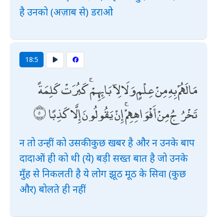
है उनको (अज़ाब से) डराओ
18:5
مَا لَهُمْ بِهِ مِنْ عِلْمٍ وَلَا لِآبَائِهِمْ ۚ كَبُرَتْ كَلِمَةً
تَخْرُجُ مِنْ أَفْوَاهِهِمْ ۚ إِنْ يَقُولُونَ إِلَّا كَذِبًا
न तो उन्हीं को उसकी कुछ खबर है और न उनके बाप
दादाओं ही को थी (ये) बड़ी सख्त बात है जो उनके
मुँह से निकलती है ये लोग झूठ मूठ के सिवा (कुछ
और) बोलते ही नहीं