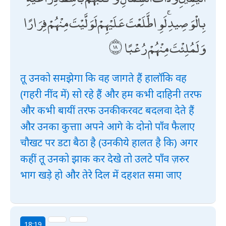
بِالْوَصِيدِ ۚ لَوِ اطَّلَعْتَ عَلَيْهِمْ لَوَلَّيْتَ مِنْهُمْ فِرَارًا
وَلَمُلِئْتَ مِنْهُمْ رُعْبًا
तू उनको समझेगा कि वह जागते हैं हालॉकि वह
(गहरी नींद में) सो रहे हैं और हम कभी दाहिनी तरफ
और कभी बायीं तरफ उनकी करवट बदलवा देते हैं
और उनका कुत्ताा अपने आगे के दोनो पाँव फैलाए
चौखट पर डटा बैठा है (उनकी ये हालत है कि) अगर
कहीं तू उनको झाक कर देखे तो उलटे पाँव ज़रुर
भाग खड़े हो और तेरे दिल में दहशत समा जाए
18:19