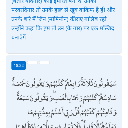
(बतौर यादगार) कोई इमारत बना दो उनका
परवरदिगार तो उनके हाल से खूब वाक़िफ है ही और
उनके बारे में जिन (मोमिनीन) की राए ग़ालिब रही
उन्होंने कहा कि हम तो उन (के ग़ार) पर एक मस्जिद
बनाएँगें
18:22
سَيَقُولُونَ ثَلَاثَةٌ رَابِعُهُمْ كَلْبُهُمْ وَيَقُولُونَ خَمْسَةٌ
سَادِسُهُمْ كَلْبُهُمْ رَجْمًا بِالْغَيْبِ ۖ وَيَقُولُونَ سَبْعَةٌ
وَثَامِنُهُمْ كَلْبُهُمْ ۚ قُلْ رَبِّي أَعْلَمُ بِعِدَّتِهِمْ مَا
يَعْلَمُهُمْ إِلَّا قَلِيلٌ ۗ فَلَا تُمَارِ فِيهِمْ إِلَّا مِرَاءً ظَاهِرًا