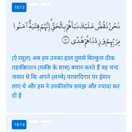
18:13
نَحْنُ نَقُصُّ عَلَيْكَ نَبَأَهُمْ بِالْحَقِّ ۚ إِنَّهُمْ فِتْيَةٌ آمَنُوا
بِرَبِّهِمْ وَزِدْنَاهُمْ هُدًى
(ऐ रसूल) अब हम उनका हाल तुमसे बिल्कुल ठीक
तहक़ीक़ातन (यक़ीन के साथ) बयान करते हैं वह चन्द
जवान थे कि अपने (सच्चे) परवरदिगार पर ईमान
लाए थे और हम ने उनकी सोच समझ और ज्यादा कर
दी है
18:14