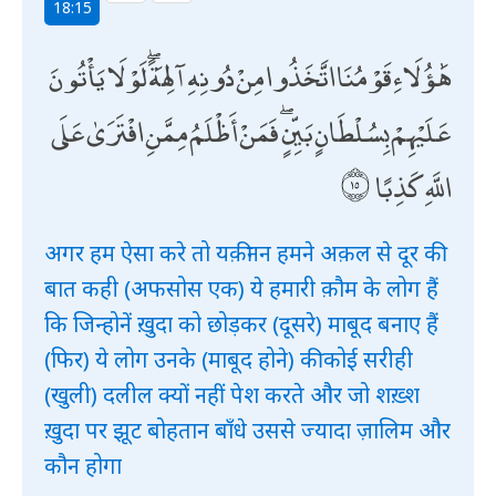
18:15
هَٰؤُلَاءِ قَوْمُنَا اتَّخَذُوا مِنْ دُونِهِ آلِهَةً ۖ لَوْلَا يَأْتُونَ
عَلَيْهِمْ بِسُلْطَانٍ بَيِّنٍ ۖ فَمَنْ أَظْلَمُ مِمَّنِ افْتَرَىٰ عَلَى
اللَّهِ كَذِبًا
अगर हम ऐसा करे तो यक़ीनन हमने अक़ल से दूर की
बात कही (अफसोस एक) ये हमारी क़ौम के लोग हैं
कि जिन्होनें ख़ुदा को छोड़कर (दूसरे) माबूद बनाए हैं
(फिर) ये लोग उनके (माबूद होने) की कोई सरीही
(खुली) दलील क्यों नहीं पेश करते और जो शख़्श
ख़ुदा पर झूट बोहतान बाँधे उससे ज्यादा ज़ालिम और
कौन होगा