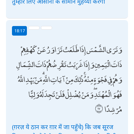
तुम्हारे लिए आसानी के सामान मुहय्या करेगा
18:17
وَتَرَى الشَّمْسَ إِذَا طَلَعَتْ تَزَاوَرُ عَنْ كَهْفِهِمْ
ذَاتَ الْيَمِينِ وَإِذَا غَرَبَتْ تَقْرِضُهُمْ ذَاتَ الشِّمَالِ
وَهُمْ فِي فَجْوَةٍ مِنْهُ ۚ ذَٰلِكَ مِنْ آيَاتِ اللَّهِ ۗ مَنْ يَهْدِ اللَّهُ
فَهُوَ الْمُهْتَدِ ۖ وَمَنْ يُضْلِلْ فَلَنْ تَجِدَ لَهُ وَلِيًّا
مُرْشِدًا
(ग़रज़ ये ठान कर ग़ार में जा पहुँचे) कि जब सूरज