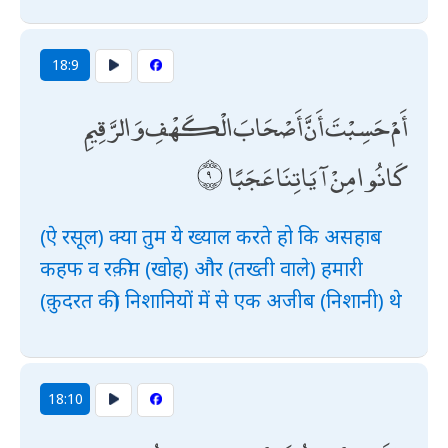
18:9
أَمْ حَسِبْتَ أَنَّ أَصْحَابَ الْكَهْفِ وَالرَّقِيمِ
كَانُوا مِنْ آيَاتِنَا عَجَبًا
(ऐ रसूल) क्या तुम ये ख्याल करते हो कि असहाब
कहफ व रक़ीम (खोह) और (तख्ती वाले) हमारी
(क़ुदरत की) निशानियों में से एक अजीब (निशानी) थे
18:10