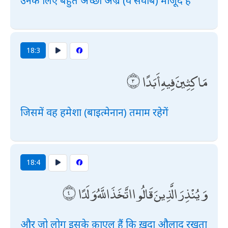
उनके लिए बहुत अच्छा अज्र (व सवाब) मौजूद है
18:3
مَاكِثِينَ فِيهِ أَبَدًا
जिसमें वह हमेशा (बाइत्मेनान) तमाम रहेगें
18:4
وَيُنْذِرَ الَّذِينَ قَالُوا اتَّخَذَ اللَّهُ وَلَدًا
और जो लोग इसके क़ाएल हैं कि ख़ुदा औलाद रखता