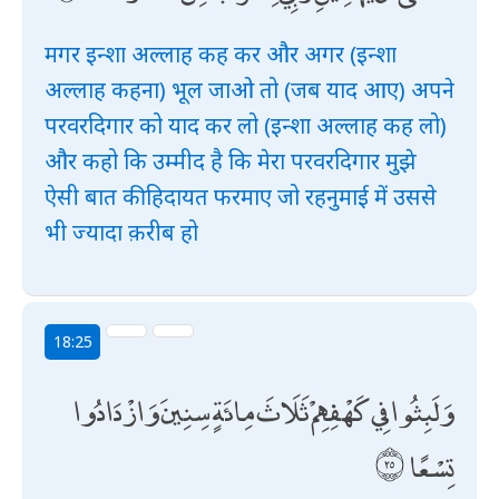
मगर इन्शा अल्लाह कह कर और अगर (इन्शा
अल्लाह कहना) भूल जाओ तो (जब याद आए) अपने
परवरदिगार को याद कर लो (इन्शा अल्लाह कह लो)
और कहो कि उम्मीद है कि मेरा परवरदिगार मुझे
ऐसी बात की हिदायत फरमाए जो रहनुमाई में उससे
भी ज्यादा क़रीब हो
18:25
وَلَبِثُوا فِي كَهْفِهِمْ ثَلَاثَ مِائَةٍ سِنِينَ وَازْدَادُوا
تِسْعًا