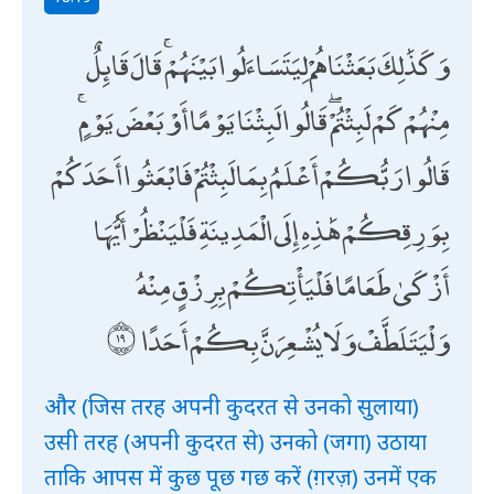
وَكَذَٰلِكَ بَعَثْنَاهُمْ لِيَتَسَاءَلُوا بَيْنَهُمْ ۚ قَالَ قَائِلٌ
مِنْهُمْ كَمْ لَبِثْتُمْ ۖ قَالُوا لَبِثْنَا يَوْمًا أَوْ بَعْضَ يَوْمٍ ۚ
قَالُوا رَبُّكُمْ أَعْلَمُ بِمَا لَبِثْتُمْ فَابْعَثُوا أَحَدَكُمْ
بِوَرِقِكُمْ هَٰذِهِ إِلَى الْمَدِينَةِ فَلْيَنْظُرْ أَيُّهَا
أَزْكَىٰ طَعَامًا فَلْيَأْتِكُمْ بِرِزْقٍ مِنْهُ
وَلْيَتَلَطَّفْ وَلَا يُشْعِرَنَّ بِكُمْ أَحَدًا
और (जिस तरह अपनी कुदरत से उनको सुलाया)
उसी तरह (अपनी कुदरत से) उनको (जगा) उठाया
ताकि आपस में कुछ पूछ गछ करें (ग़रज़) उनमें एक