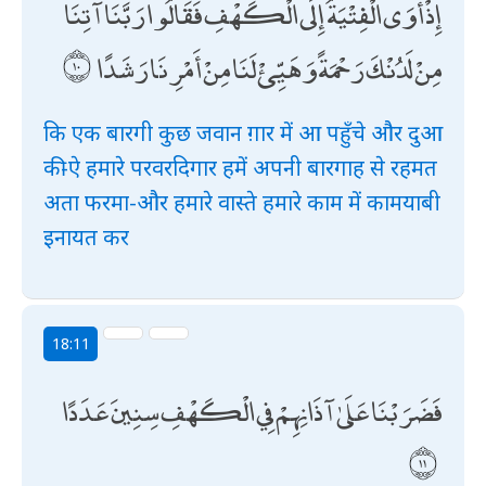
إِذْ أَوَى الْفِتْيَةُ إِلَى الْكَهْفِ فَقَالُوا رَبَّنَا آتِنَا
مِنْ لَدُنْكَ رَحْمَةً وَهَيِّئْ لَنَا مِنْ أَمْرِنَا رَشَدًا
कि एक बारगी कुछ जवान ग़ार में आ पहुँचे और दुआ
की-ऐ हमारे परवरदिगार हमें अपनी बारगाह से रहमत
अता फरमा-और हमारे वास्ते हमारे काम में कामयाबी
इनायत कर
18:11
فَضَرَبْنَا عَلَىٰ آذَانِهِمْ فِي الْكَهْفِ سِنِينَ عَدَدًا