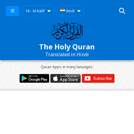
18 - Al-Kahf
Hindi
The Holy Quran
Translated in Hindi
Quran Apps in many lanuages: