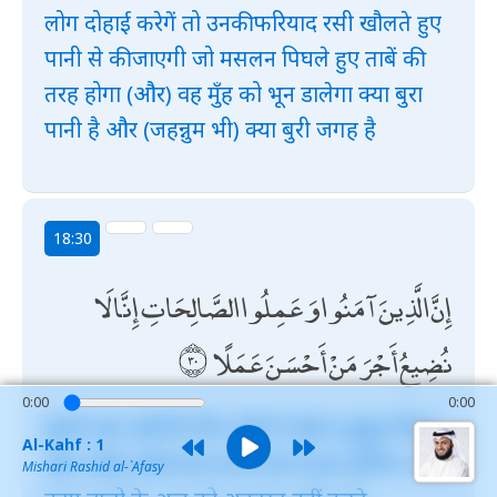
लोग दोहाई करेगें तो उनकी फरियाद रसी खौलते हुए
पानी से की जाएगी जो मसलन पिघले हुए ताबें की
तरह होगा (और) वह मुँह को भून डालेगा क्या बुरा
पानी है और (जहन्नुम भी) क्या बुरी जगह है
18:30
إِنَّ الَّذِينَ آمَنُوا وَعَمِلُوا الصَّالِحَاتِ إِنَّا لَا
نُضِيعُ أَجْرَ مَنْ أَحْسَنَ عَمَلًا
0:00
0:00
इसमें शक़ नहीं कि जिन लोगों ने ईमान कुबूल किया
Al-Kahf : 1
और अच्छे अच्छे काम करते रहे तो हम हरगिज़ अच्छे
Mishari Rashid al-`Afasy