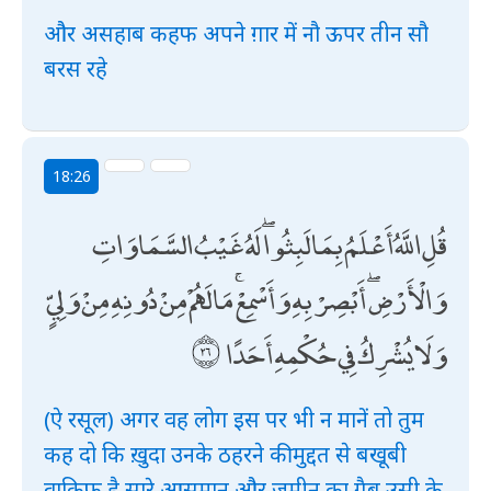
और असहाब कहफ अपने ग़ार में नौ ऊपर तीन सौ
बरस रहे
18:26
قُلِ اللَّهُ أَعْلَمُ بِمَا لَبِثُوا ۖ لَهُ غَيْبُ السَّمَاوَاتِ
وَالْأَرْضِ ۖ أَبْصِرْ بِهِ وَأَسْمِعْ ۚ مَا لَهُمْ مِنْ دُونِهِ مِنْ وَلِيٍّ
وَلَا يُشْرِكُ فِي حُكْمِهِ أَحَدًا
(ऐ रसूल) अगर वह लोग इस पर भी न मानें तो तुम
कह दो कि ख़ुदा उनके ठहरने की मुद्दत से बखूबी
वाक़िफ है सारे आसमान और ज़मीन का ग़ैब उसी के