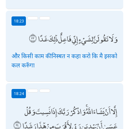
18:23
وَلَا تَقُولَنَّ لِشَيْءٍ إِنِّي فَاعِلٌ ذَٰلِكَ غَدًا
और किसी काम की निस्बत न कहा करो कि मै इसको
कल करुँगा
18:24
إِلَّا أَنْ يَشَاءَ اللَّهُ ۚ وَاذْكُرْ رَبَّكَ إِذَا نَسِيتَ وَقُلْ
عَسَىٰ أَنْ يَهْدِيَنِ رَبِّي لِأَقْرَبَ مِنْ هَٰذَا رَشَدًا