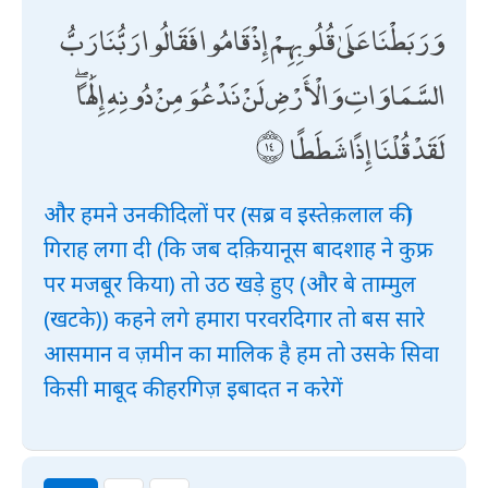
وَرَبَطْنَا عَلَىٰ قُلُوبِهِمْ إِذْ قَامُوا فَقَالُوا رَبُّنَا رَبُّ
السَّمَاوَاتِ وَالْأَرْضِ لَنْ نَدْعُوَ مِنْ دُونِهِ إِلَٰهًا ۖ
لَقَدْ قُلْنَا إِذًا شَطَطًا
और हमने उनकी दिलों पर (सब्र व इस्तेक़लाल की)
गिराह लगा दी (कि जब दक़ियानूस बादशाह ने कुफ्र
पर मजबूर किया) तो उठ खड़े हुए (और बे ताम्मुल
(खटके)) कहने लगे हमारा परवरदिगार तो बस सारे
आसमान व ज़मीन का मालिक है हम तो उसके सिवा
किसी माबूद की हरगिज़ इबादत न करेगें