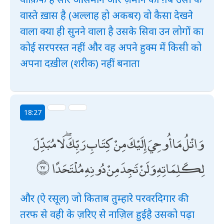
वास्ते ख़ास है (अल्लाह हो अकबर) वो कैसा देखने
वाला क्या ही सुनने वाला है उसके सिवा उन लोगों का
कोई सरपरस्त नहीं और वह अपने हुक्म में किसी को
अपना दख़ील (शरीक) नहीं बनाता
18:27
وَاتْلُ مَا أُوحِيَ إِلَيْكَ مِنْ كِتَابِ رَبِّكَ ۖ لَا مُبَدِّلَ
لِكَلِمَاتِهِ وَلَنْ تَجِدَ مِنْ دُونِهِ مُلْتَحَدًا
और (ऐ रसूल) जो किताब तुम्हारे परवरदिगार की
तरफ से वही के ज़रिए से नाज़िल हुईहै उसको पढ़ा