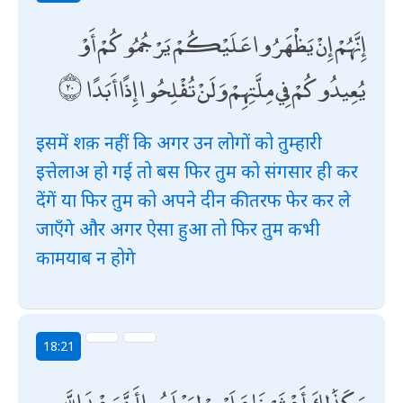
إِنَّهُمْ إِنْ يَظْهَرُوا عَلَيْكُمْ يَرْجُمُوكُمْ أَوْ
يُعِيدُوكُمْ فِي مِلَّتِهِمْ وَلَنْ تُفْلِحُوا إِذًا أَبَدًا
इसमें शक़ नहीं कि अगर उन लोगों को तुम्हारी
इत्तेलाअ हो गई तो बस फिर तुम को संगसार ही कर
देंगें या फिर तुम को अपने दीन की तरफ फेर कर ले
जाएँगे और अगर ऐसा हुआ तो फिर तुम कभी
कामयाब न होगे
18:21
وَكَذَٰلِكَ أَعْثَرْنَا عَلَيْهِمْ لِيَعْلَمُوا أَنَّ وَعْدَ اللَّهِ