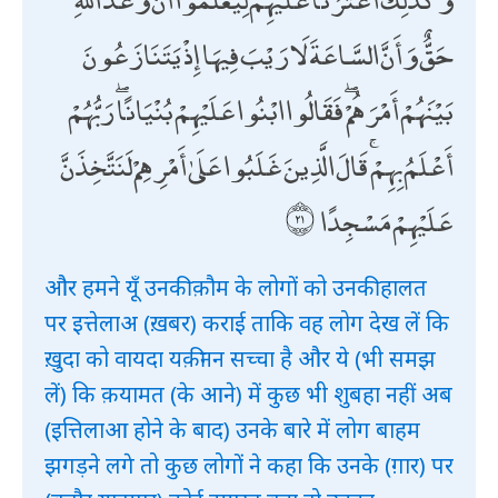
حَقٌّ وَأَنَّ السَّاعَةَ لَا رَيْبَ فِيهَا إِذْ يَتَنَازَعُونَ
بَيْنَهُمْ أَمْرَهُمْ ۖ فَقَالُوا ابْنُوا عَلَيْهِمْ بُنْيَانًا ۖ رَبُّهُمْ
أَعْلَمُ بِهِمْ ۚ قَالَ الَّذِينَ غَلَبُوا عَلَىٰ أَمْرِهِمْ لَنَتَّخِذَنَّ
عَلَيْهِمْ مَسْجِدًا
और हमने यूँ उनकी क़ौम के लोगों को उनकी हालत
पर इत्तेलाअ (ख़बर) कराई ताकि वह लोग देख लें कि
ख़ुदा को वायदा यक़ीनन सच्चा है और ये (भी समझ
लें) कि क़यामत (के आने) में कुछ भी शुबहा नहीं अब
(इत्तिलाआ होने के बाद) उनके बारे में लोग बाहम
झगड़ने लगे तो कुछ लोगों ने कहा कि उनके (ग़ार) पर