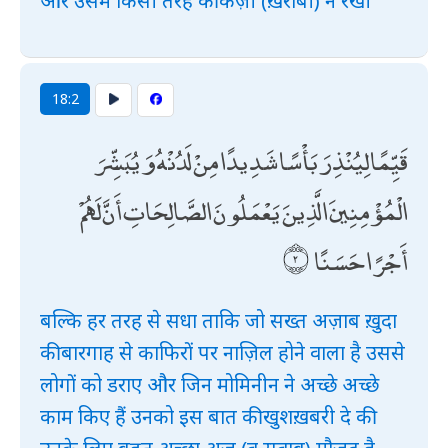
और उसमें किसी तरह की कज़ी (ख़राबी) न रखी
18:2
قَيِّمًا لِيُنْذِرَ بَأْسًا شَدِيدًا مِنْ لَدُنْهُ وَيُبَشِّرَ
الْمُؤْمِنِينَ الَّذِينَ يَعْمَلُونَ الصَّالِحَاتِ أَنَّ لَهُمْ
أَجْرًا حَسَنًا
बल्कि हर तरह से सधा ताकि जो सख्त अज़ाब ख़ुदा
की बारगाह से काफिरों पर नाज़िल होने वाला है उससे
लोगों को डराए और जिन मोमिनीन ने अच्छे अच्छे
काम किए हैं उनको इस बात की खुशख़बरी दे की