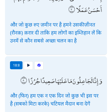
أَحْسَنُ عَمَلًا
और जो कुछ रुए ज़मीन पर है हमने उसकी ज़ीनत
(रौनक़) क़रार दी ताकि हम लोगों का इम्तिहान लें कि
उनमें से कौन सबसे अच्छा चलन का है
18:8
وَإِنَّا لَجَاعِلُونَ مَا عَلَيْهَا صَعِيدًا جُرُزًا
और (फिर) हम एक न एक दिन जो कुछ भी इस पर
है (सबको मिटा करके) चटियल मैदान बना देगें