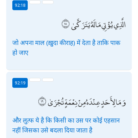
92:18
الَّذِي يُؤْتِي مَالَهُ يَتَزَكَّىٰ
जो अपना माल (ख़ुदा की राह) में देता है ताकि पाक
हो जाए
92:19
وَمَا لِأَحَدٍ عِنْدَهُ مِنْ نِعْمَةٍ تُجْزَىٰ
और लुत्फ ये है कि किसी का उस पर कोई एहसान
नहीं जिसका उसे बदला दिया जाता है