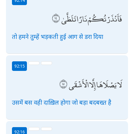
92:14
فَأَنْذَرْتُكُمْ نَارًا تَلَظَّىٰ
तो हमने तुम्हें भड़कती हुई आग से डरा दिया
92:15
لَا يَصْلَاهَا إِلَّا الْأَشْقَى
उसमें बस वही दाख़िल होगा जो बड़ा बदबख्त है
92:16