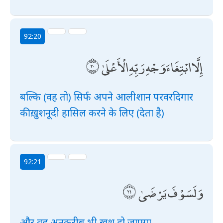
92:20
إِلَّا ابْتِغَاءَ وَجْهِ رَبِّهِ الْأَعْلَىٰ
बल्कि (वह तो) सिर्फ अपने आलीशान परवरदिगार
की ख़ुशनूदी हासिल करने के लिए (देता है)
92:21
وَلَسَوْفَ يَرْضَىٰ
और वह अनक़रीब भी ख़ुश हो जाएगा