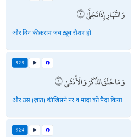
وَالنَّهَارِ إِذَا تَجَلَّىٰ
और दिन की क़सम जब ख़ूब रौशन हो
92:3
وَمَا خَلَقَ الذَّكَرَ وَالْأُنْثَىٰ
और उस (ज़ात) की जिसने नर व मादा को पैदा किया
92:4