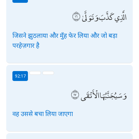
الَّذِي كَذَّبَ وَتَوَلَّىٰ
जिसने झुठलाया और मुँह फेर लिया और जो बड़ा
परहेज़गार है
92:17
وَسَيُجَنَّبُهَا الْأَتْقَى
वह उससे बचा लिया जाएगा