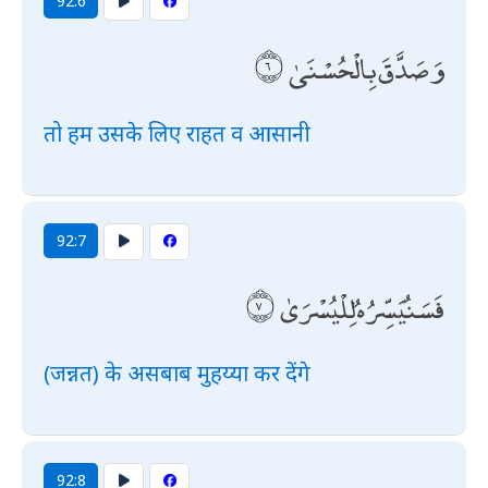
92:6
وَصَدَّقَ بِالْحُسْنَىٰ
तो हम उसके लिए राहत व आसानी
92:7
فَسَنُيَسِّرُهُ لِلْيُسْرَىٰ
(जन्नत) के असबाब मुहय्या कर देंगे
92:8