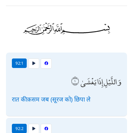
92:1
وَاللَّيْلِ إِذَا يَغْشَىٰ
रात की क़सम जब (सूरज को) छिपा ले
92:2