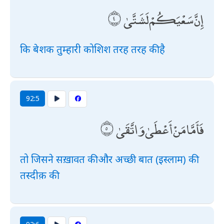
إِنَّ سَعْيَكُمْ لَشَتَّىٰ
कि बेशक तुम्हारी कोशिश तरह तरह की है
92:5
فَأَمَّا مَنْ أَعْطَىٰ وَاتَّقَىٰ
तो जिसने सख़ावत की और अच्छी बात (इस्लाम) की
तस्दीक़ की