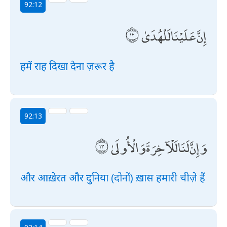
92:12
إِنَّ عَلَيْنَا لَلْهُدَىٰ
हमें राह दिखा देना ज़रूर है
92:13
وَإِنَّ لَنَا لَلْآخِرَةَ وَالْأُولَىٰ
और आख़ेरत और दुनिया (दोनों) ख़ास हमारी चीज़े हैं