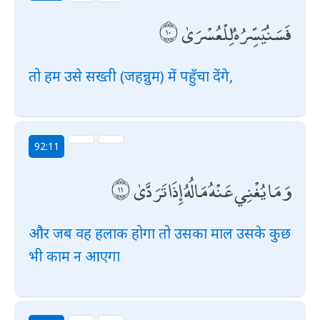
فَسَنُيَسِّرُهُ لِلْعُسْرَىٰ
तो हम उसे सख्ती (जहन्नुम) में पहुँचा देंगे,
92:11
وَمَا يُغْنِي عَنْهُ مَالُهُ إِذَا تَرَدَّىٰ
और जब वह हलाक होगा तो उसका माल उसके कुछ
भी काम न आएगा