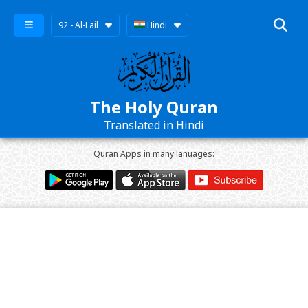
92 - Al-Lail
Hindi
The Holy Quran
Translated in Hindi
Quran Apps in many lanuages: