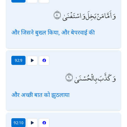
وَأَمَّا مَنْ بَخِلَ وَاسْتَغْنَىٰ
और जिसने बुख्ल किया, और बेपरवाई की
92:9
وَكَذَّبَ بِالْحُسْنَىٰ
और अच्छी बात को झुठलाया
92:10