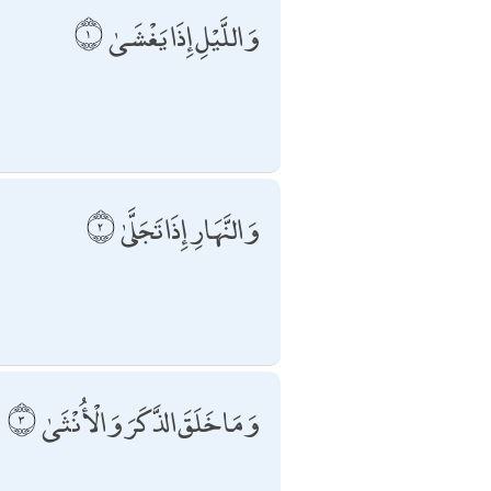
وَاللَّيْلِ إِذَا يَغْشَىٰ
وَالنَّهَارِ إِذَا تَجَلَّىٰ
وَمَا خَلَقَ الذَّكَرَ وَالْأُنْثَىٰ