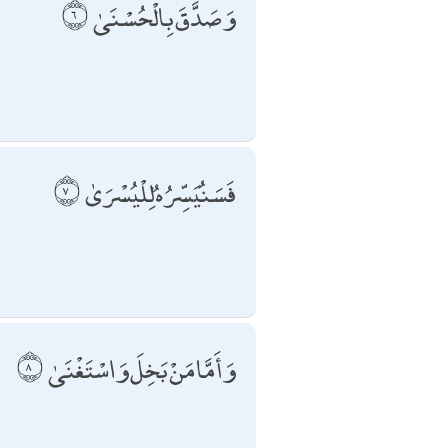
وَصَدَّقَ بِالْحُسْنَىٰ
فَسَنُيَسِّرُهُ لِلْيُسْرَىٰ
وَأَمَّا مَنْ بَخِلَ وَاسْتَغْنَىٰ