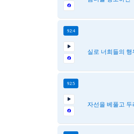
92:4
실로 너희들의 행
92:5
자선을 베풀고 두