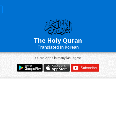
The Holy Quran
Translated in Korean
Quran Apps in many lanuages: