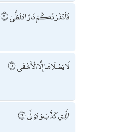
فَأَنْذَرْتُكُمْ نَارًا تَلَظَّىٰ
لَا يَصْلَاهَا إِلَّا الْأَشْقَى
الَّذِي كَذَّبَ وَتَوَلَّىٰ