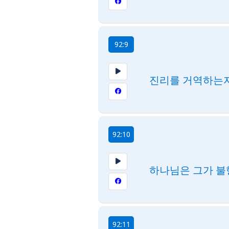
92:9
진리를 거역하는
92:10
하나님은 그가 불
92:11