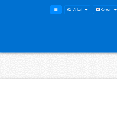
92 - Al-Lail
Korean