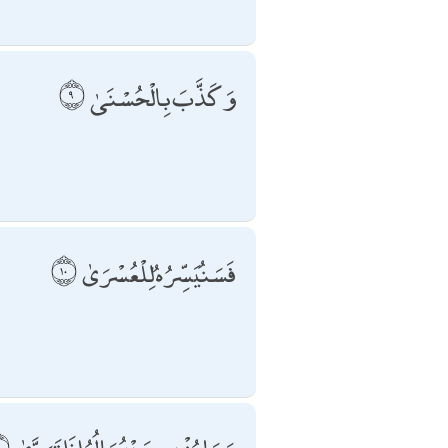
وَكَذَّبَ بِالْحُسْنَىٰ
فَسَنُيَسِّرُهُ لِلْعُسْرَىٰ