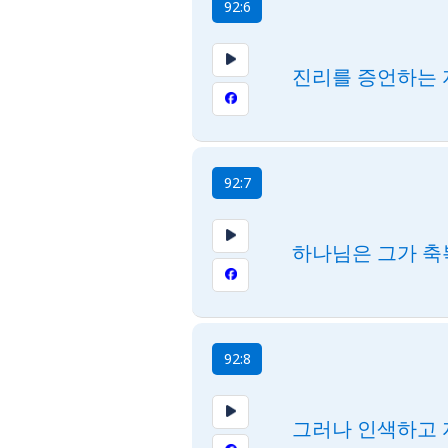
92:6
진리를 증언하는 
92:7
하나님은 그가 축
92:8
그러나 인색하고