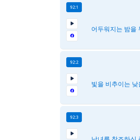
92:1
어두워지는 밤을 
92:2
빛을 비추이는 낮
92:3
남녀를 창조하신 