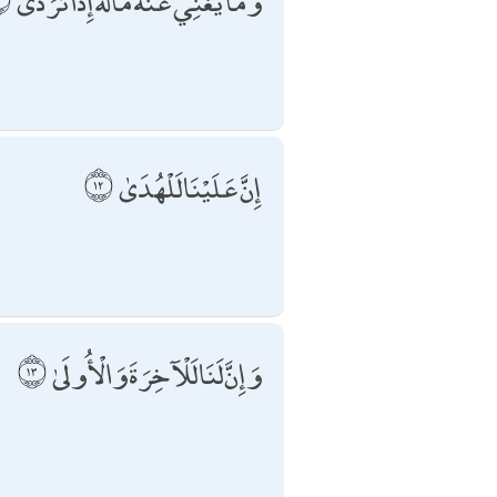
وَمَا يُغْنِي عَنْهُ مَالُهُ إِذَا تَرَدَّىٰ
إِنَّ عَلَيْنَا لَلْهُدَىٰ
وَإِنَّ لَنَا لَلْآخِرَةَ وَالْأُولَىٰ