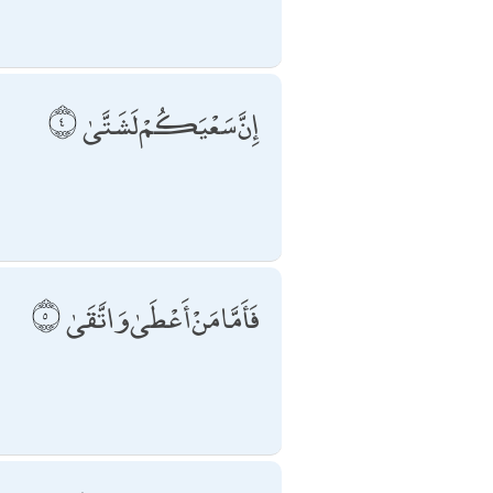
إِنَّ سَعْيَكُمْ لَشَتَّىٰ
فَأَمَّا مَنْ أَعْطَىٰ وَاتَّقَىٰ