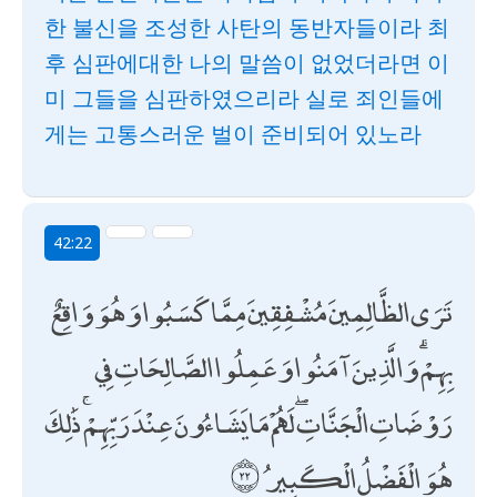
한 불신을 조성한 사탄의 동반자들이라 최
후 심판에대한 나의 말씀이 없었더라면 이
미 그들을 심판하였으리라 실로 죄인들에
게는 고통스러운 벌이 준비되어 있노라
42:22
تَرَى الظَّالِمِينَ مُشْفِقِينَ مِمَّا كَسَبُوا وَهُوَ وَاقِعٌ
بِهِمْ ۗ وَالَّذِينَ آمَنُوا وَعَمِلُوا الصَّالِحَاتِ فِي
رَوْضَاتِ الْجَنَّاتِ ۖ لَهُمْ مَا يَشَاءُونَ عِنْدَ رَبِّهِمْ ۚ ذَٰلِكَ
هُوَ الْفَضْلُ الْكَبِيرُ