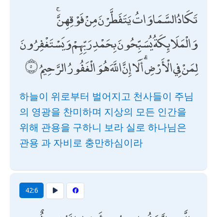
تَكَادُ السَّمَاوَاتُ يَتَفَطَّرْنَ مِنْ فَوْقِهِنَّ ۚ
وَالْمَلَائِكَةُ يُسَبِّحُونَ بِحَمْدِ رَبِّهِمْ وَيَسْتَغْفِرُونَ
لِمَنْ فِي الْأَرْضِ ۗ أَلَا إِنَّ اللَّهَ هُوَ الْغَفُورُ الرَّحِيمُ
하늘이 위로부터 벌어지고 천사들이 주님
의 영광을 찬미하며 지상의 모든 인간을
위해 관용을 구하니 보라 실로 하나님은
관용 과 자비로 충만하심이라
42:6