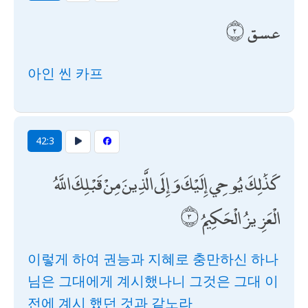
عسق
아인 씬 카프
42:3
كَذَٰلِكَ يُوحِي إِلَيْكَ وَإِلَى الَّذِينَ مِنْ قَبْلِكَ اللَّهُ
الْعَزِيزُ الْحَكِيمُ
이렇게 하여 권능과 지혜로 충만하신 하나
님은 그대에게 계시했나니 그것은 그대 이
전에 계시 했던 것과 같노라