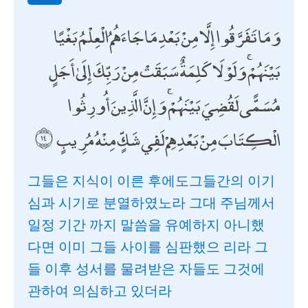
وَمَا تَفَرَّقُوا إِلَّا مِنْ بَعْدِ مَا جَاءَهُمُ الْعِلْمُ بَغْيًا
بَيْنَهُمْ ۚ وَلَوْلَا كَلِمَةٌ سَبَقَتْ مِنْ رَبِّكَ إِلَىٰ أَجَلٍ
مُسَمًّى لَقُضِيَ بَيْنَهُمْ ۚ وَإِنَّ الَّذِينَ أُورِثُوا
الْكِتَابَ مِنْ بَعْدِهِمْ لَفِي شَكٍّ مِنْهُ مُرِيبٍ
그들은 지식이 이른 후에도그들간의 이기
심과 시기로 분열하였노라 그대 주님께서
일정 기간 까지 말씀을 유예하지 아니했
다면 이미 그들 사이를 심판했으 리라 그
들 이후 성서를 물려받은 자들도 그것에
관하여 의심하고 있더라