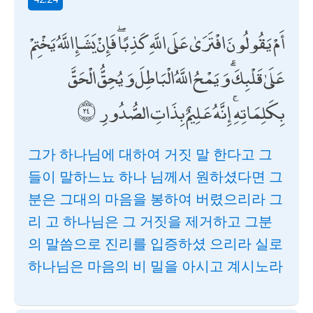
أَمْ يَقُولُونَ افْتَرَىٰ عَلَى اللَّهِ كَذِبًا ۖ فَإِنْ يَشَإِ اللَّهُ يَخْتِمْ
عَلَىٰ قَلْبِكَ ۗ وَيَمْحُ اللَّهُ الْبَاطِلَ وَيُحِقُّ الْحَقَّ
بِكَلِمَاتِهِ ۚ إِنَّهُ عَلِيمٌ بِذَاتِ الصُّدُورِ
그가 하나님에 대하여 거짓 말 한다고 그
들이 말하느뇨 하나 님께서 원하셨다면 그
분은 그대의 마음을 봉하여 버렸으리라 그
리 고 하나님은 그 거짓을 제거하고 그분
의 말씀으로 진리를 입증하셨 으리라 실로
하나님은 마음의 비 밀을 아시고 계시노라