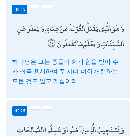
42:25
وَهُوَ الَّذِي يَقْبَلُ التَّوْبَةَ عَنْ عِبَادِهِ وَيَعْفُو عَنِ
السَّيِّئَاتِ وَيَعْلَمُ مَا تَفْعَلُونَ
하나님은 그분 종들의 회개 함을 받아 주
사 죄를 용서하여 주 시며 너희가 행하는
모든 것도 알고 계심이라
42:26
وَيَسْتَجِيبُ الَّذِينَ آمَنُوا وَعَمِلُوا الصَّالِحَاتِ