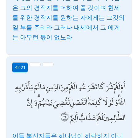
은 그의 경작지를 더하여 줄 것이며 현세
를 위한 경작지를 원하는 자에게는 그것의
일 부를 주리라 그러나 내세에서 그 에게
는 아무런 몫이 없노라
42:21
أَمْ لَهُمْ شُرَكَاءُ شَرَعُوا لَهُمْ مِنَ الدِّينِ مَا لَمْ يَأْذَنْ بِهِ
اللَّهُ ۚ وَلَوْلَا كَلِمَةُ الْفَصْلِ لَقُضِيَ بَيْنَهُمْ ۗ وَإِنَّ
الظَّالِمِينَ لَهُمْ عَذَابٌ أَلِيمٌ
이들 불신자들은 하나님이 허락하지 아니