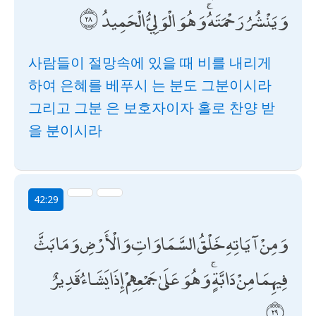
وَيَنْشُرُ رَحْمَتَهُ ۚ وَهُوَ الْوَلِيُّ الْحَمِيدُ
사람들이 절망속에 있을 때 비를 내리게
하여 은혜를 베푸시 는 분도 그분이시라
그리고 그분 은 보호자이자 홀로 찬양 받
을 분이시라
42:29
وَمِنْ آيَاتِهِ خَلْقُ السَّمَاوَاتِ وَالْأَرْضِ وَمَا بَثَّ
فِيهِمَا مِنْ دَابَّةٍ ۚ وَهُوَ عَلَىٰ جَمْعِهِمْ إِذَا يَشَاءُ قَدِيرٌ