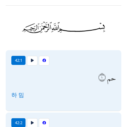
42:1
حم
하 밈
42:2