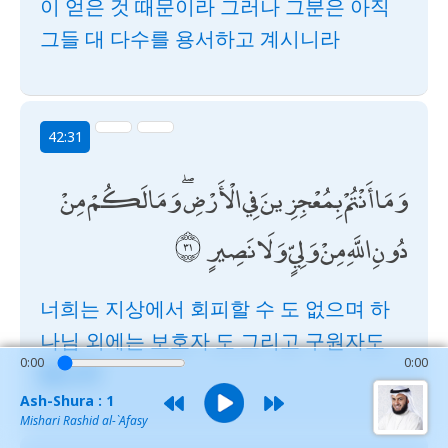
이 얻은 것 때문이라 그러나 그분은 아직
그들 대 다수를 용서하고 계시니라
42:31
وَمَا أَنْتُمْ بِمُعْجِزِينَ فِي الْأَرْضِ ۖ وَمَا لَكُمْ مِنْ
دُونِ اللَّهِ مِنْ وَلِيٍّ وَلَا نَصِيرٍ
너희는 지상에서 회피할 수 도 없으며 하
나님 외에는 보호자 도 그리고 구원자도
0:00
0:00
없노라
Ash-Shura : 1
Mishari Rashid al-`Afasy