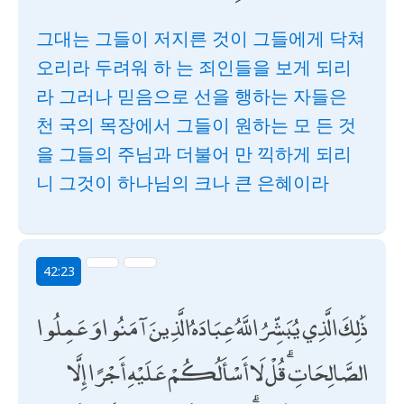
그대는 그들이 저지른 것이 그들에게 닥쳐
오리라 두려워 하 는 죄인들을 보게 되리
라 그러나 믿음으로 선을 행하는 자들은
천 국의 목장에서 그들이 원하는 모 든 것
을 그들의 주님과 더불어 만 끽하게 되리
니 그것이 하나님의 크나 큰 은혜이라
42:23
ذَٰلِكَ الَّذِي يُبَشِّرُ اللَّهُ عِبَادَهُ الَّذِينَ آمَنُوا وَعَمِلُوا
الصَّالِحَاتِ ۗ قُلْ لَا أَسْأَلُكُمْ عَلَيْهِ أَجْرًا إِلَّا