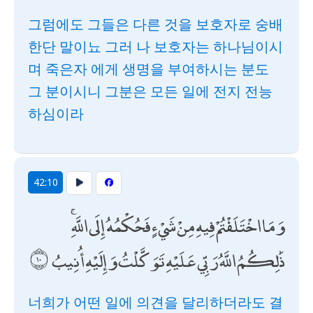
그럼에도 그들은 다른 것을 보호자로 숭배
한단 말이뇨 그러 나 보호자는 하나님이시
며 죽은자 에게 생명을 부여하시는 분도
그 분이시니 그분은 모든 일에 전지 전능
하심이라
42:10
وَمَا اخْتَلَفْتُمْ فِيهِ مِنْ شَيْءٍ فَحُكْمُهُ إِلَى اللَّهِ ۚ
ذَٰلِكُمُ اللَّهُ رَبِّي عَلَيْهِ تَوَكَّلْتُ وَإِلَيْهِ أُنِيبُ
너희가 어떤 일에 의견을 달리하더라도 결