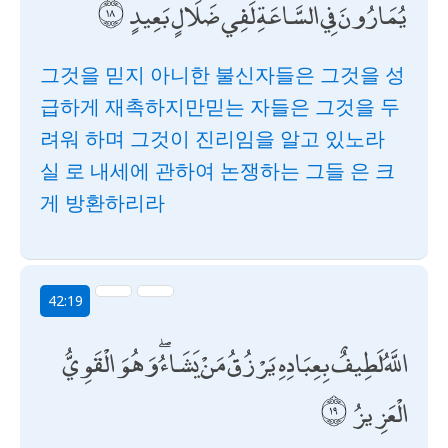
يُمَارُونَ فِي السَّاعَةِ لَفِي ضَلَالٍ بَعِيدٍ
그것을 믿지 아니한 불신자들은 그것을 성
급하게 재촉하지만믿는 자들은 그것을 두
려워 하며 그것이 진리임을 알고 있노라
실 로 내세에 관하여 논쟁하는 그들 은 크
게 방환하리라
42:19
اللَّهُ لَطِيفٌ بِعِبَادِهِ يَرْزُقُ مَنْ يَشَاءُ ۖ وَهُوَ الْقَوِيُّ
الْعَزِيزُ