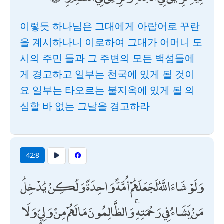
이렇듯 하나님은 그대에게 아랍어로 꾸란
을 계시하나니 이로하여 그대가 어머니 도
시의 주민 들과 그 주변의 모든 백성들에
게 경고하고 일부는 천국에 있게 될 것이
요 일부는 타오르는 불지옥에 있게 될 의
심할 바 없는 그날을 경고하라
42:8
وَلَوْ شَاءَ اللَّهُ لَجَعَلَهُمْ أُمَّةً وَاحِدَةً وَلَٰكِنْ يُدْخِلُ
مَنْ يَشَاءُ فِي رَحْمَتِهِ ۚ وَالظَّالِمُونَ مَا لَهُمْ مِنْ وَلِيٍّ وَلَا