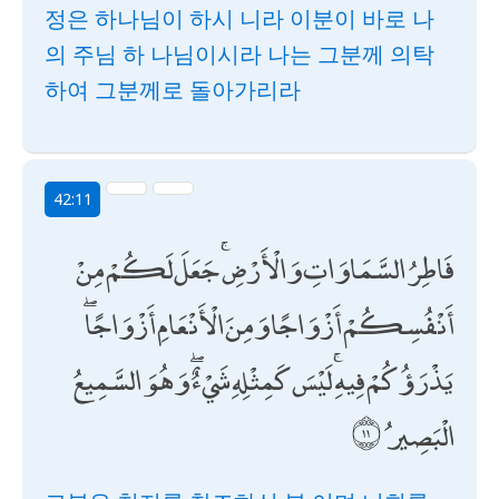
정은 하나님이 하시 니라 이분이 바로 나
의 주님 하 나님이시라 나는 그분께 의탁
하여 그분께로 돌아가리라
42:11
فَاطِرُ السَّمَاوَاتِ وَالْأَرْضِ ۚ جَعَلَ لَكُمْ مِنْ
أَنْفُسِكُمْ أَزْوَاجًا وَمِنَ الْأَنْعَامِ أَزْوَاجًا ۖ
يَذْرَؤُكُمْ فِيهِ ۚ لَيْسَ كَمِثْلِهِ شَيْءٌ ۖ وَهُوَ السَّمِيعُ
الْبَصِيرُ