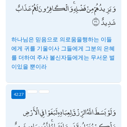
وَيَزِيدُهُمْ مِنْ فَضْلِهِ ۚ وَالْكَافِرُونَ لَهُمْ عَذَابٌ
شَدِيدٌ
하나님은 믿음으로 의로움을행하는 이들
에게 귀를 기울이사 그들에게 그분의 은혜
를 더하여 주사 볼신자들에게는 무서운 벌
이있을 뿐이라
42:27
وَلَوْ بَسَطَ اللَّهُ الرِّزْقَ لِعِبَادِهِ لَبَغَوْا فِي الْأَرْضِ
وَلَٰكِنْ يُنَزِّلُ بِقَدَرٍ مَا يَشَاءُ ۚ إِنَّهُ بِعِبَادِهِ خَبِيرٌ