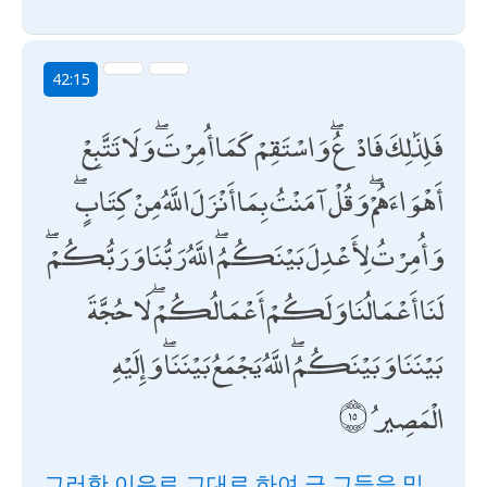
42:15
فَلِذَٰلِكَ فَادْعُ ۖ وَاسْتَقِمْ كَمَا أُمِرْتَ ۖ وَلَا تَتَّبِعْ
أَهْوَاءَهُمْ ۖ وَقُلْ آمَنْتُ بِمَا أَنْزَلَ اللَّهُ مِنْ كِتَابٍ ۖ
وَأُمِرْتُ لِأَعْدِلَ بَيْنَكُمُ ۖ اللَّهُ رَبُّنَا وَرَبُّكُمْ ۖ
لَنَا أَعْمَالُنَا وَلَكُمْ أَعْمَالُكُمْ ۖ لَا حُجَّةَ
بَيْنَنَا وَبَيْنَكُمُ ۖ اللَّهُ يَجْمَعُ بَيْنَنَا ۖ وَإِلَيْهِ
الْمَصِيرُ
그러한 이유로 그대로 하여 금 그들을 믿