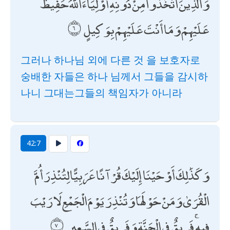
وَالَّذِينَ اتَّخَذُوا مِنْ دُونِهِ أَوْلِيَاءَ اللَّهُ حَفِيظٌ
عَلَيْهِمْ وَمَا أَنْتَ عَلَيْهِمْ بِوَكِيلٍ
그러나 하나님 외에 다른 것 을 보호자로
숭배한 자들은 하나 님께서 그들을 감시하
나니 그대는그들의 책임자가 아니라
42:7
وَكَذَٰلِكَ أَوْحَيْنَا إِلَيْكَ قُرْآنًا عَرَبِيًّا لِتُنْذِرَ أُمَّ
الْقُرَىٰ وَمَنْ حَوْلَهَا وَتُنْذِرَ يَوْمَ الْجَمْعِ لَا رَيْبَ
فِيهِ ۚ فَرِيقٌ فِي الْجَنَّةِ وَفَرِيقٌ فِي السَّعِيرِ