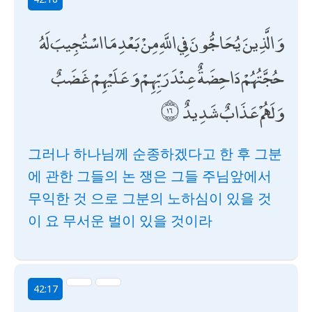
وَالَّذِينَ يُحَاجُّونَ فِي اللَّهِ مِنْ بَعْدِ مَا اسْتُجِيبَ لَهُ
حُجَّتُهُمْ دَاحِضَةٌ عِنْدَ رَبِّهِمْ وَعَلَيْهِمْ غَضَبٌ
وَلَهُمْ عَذَابٌ شَدِيدٌ
그러나 하나님께 순종하겠다고 한 후 그분
에 관한 그들의 논 쟁은 그들 주님앞에서
무익한 것 으로 그분의 노하심이 있을 것
이 요 무서운 벌이 있을 것이라
42:17