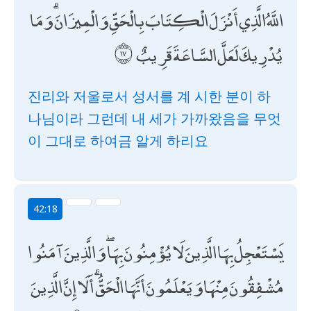
اللَّهُ الَّذِي أَنْزَلَ الْكِتَابَ بِالْحَقِّ وَالْمِيزَانَ ۗ وَمَا
يُدْرِيكَ لَعَلَّ السَّاعَةَ قَرِيبٌ
진리와 저울로서 성서를 계 시한 분이 하
나님이라 그런데 내 세가 가까왔음을 무엇
이 그대로 하여금 알게 하리요
42:18
يَسْتَعْجِلُ بِهَا الَّذِينَ لَا يُؤْمِنُونَ بِهَا ۖ وَالَّذِينَ آمَنُوا
مُشْفِقُونَ مِنْهَا وَيَعْلَمُونَ أَنَّهَا الْحَقُّ ۗ أَلَا إِنَّ الَّذِينَ