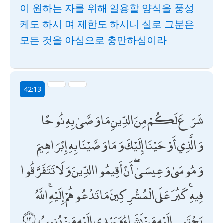
이 원하는 자를 위해 일용할 양식을 풍성
케도 하시 며 제한도 하시니 실로 그분은
모든 것을 아심으로 충만하심이라
42:13
شَرَعَ لَكُمْ مِنَ الدِّينِ مَا وَصَّىٰ بِهِ نُوحًا
وَالَّذِي أَوْحَيْنَا إِلَيْكَ وَمَا وَصَّيْنَا بِهِ إِبْرَاهِيمَ
وَمُوسَىٰ وَعِيسَىٰ ۖ أَنْ أَقِيمُوا الدِّينَ وَلَا تَتَفَرَّقُوا
فِيهِ ۚ كَبُرَ عَلَى الْمُشْرِكِينَ مَا تَدْعُوهُمْ إِلَيْهِ ۚ اللَّهُ
يَجْتَبِي إِلَيْهِ مَنْ يَشَاءُ وَيَهْدِي إِلَيْهِ مَنْ يُنِيبُ