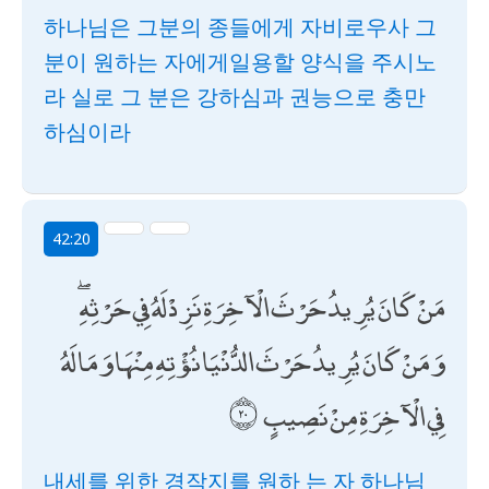
하나님은 그분의 종들에게 자비로우사 그
분이 원하는 자에게일용할 양식을 주시노
라 실로 그 분은 강하심과 권능으로 충만
하심이라
42:20
مَنْ كَانَ يُرِيدُ حَرْثَ الْآخِرَةِ نَزِدْ لَهُ فِي حَرْثِهِ ۖ
وَمَنْ كَانَ يُرِيدُ حَرْثَ الدُّنْيَا نُؤْتِهِ مِنْهَا وَمَا لَهُ
فِي الْآخِرَةِ مِنْ نَصِيبٍ
내세를 위한 경작지를 원하 는 자 하나님