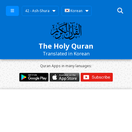
42 - Ash-Shura
Korean
The Holy Quran
Translated in Korean
Quran Apps in many lanuages: