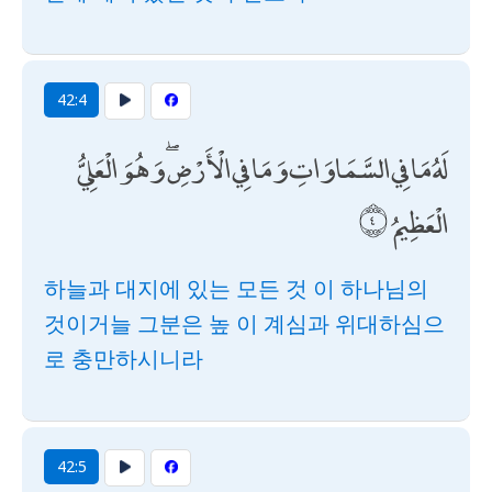
42:4
لَهُ مَا فِي السَّمَاوَاتِ وَمَا فِي الْأَرْضِ ۖ وَهُوَ الْعَلِيُّ
الْعَظِيمُ
하늘과 대지에 있는 모든 것 이 하나님의
것이거늘 그분은 높 이 계심과 위대하심으
로 충만하시니라
42:5