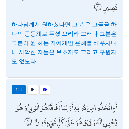
نَصِيرٍ
하나님께서 원하셨다면 그분 은 그들을 하
나의 공동체로 두셨 으리라 그러나 그분은
그분이 원 하는 자에게만 은혜를 베푸시나
니 사악한 자들은 보호자도 그리고 구원자
도 없노라
42:9
أَمِ اتَّخَذُوا مِنْ دُونِهِ أَوْلِيَاءَ ۖ فَاللَّهُ هُوَ الْوَلِيُّ وَهُوَ
يُحْيِي الْمَوْتَىٰ وَهُوَ عَلَىٰ كُلِّ شَيْءٍ قَدِيرٌ