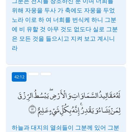
그분은 천지를 창조하신 분 이며 너희를
위해 자웅을 두사 가 축에도 자웅을 두었
노라 이로 하 여 너희를 번식케 하니 그분
에 비 유할 것 아무 것도 없도다 실로 그분
은 모든 것을 들으시고 지켜 보고 계시니
라
42:12
لَهُ مَقَالِيدُ السَّمَاوَاتِ وَالْأَرْضِ ۖ يَبْسُطُ الرِّزْقَ
لِمَنْ يَشَاءُ وَيَقْدِرُ ۚ إِنَّهُ بِكُلِّ شَيْءٍ عَلِيمٌ
하늘과 대지의 열쇠들이 그분께 있어 그분