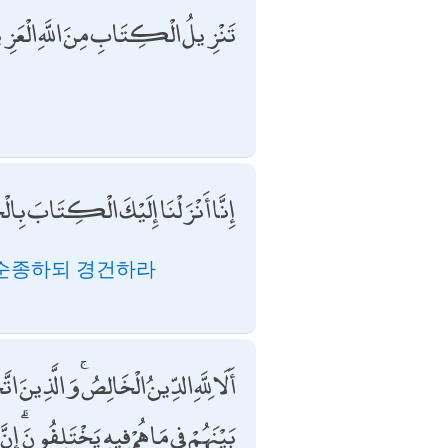
تَنْزِيلُ الْكِتَابِ مِنَ اللَّهِ الْعَزِي
إِنَّا أَنْزَلْنَا إِلَيْكَ الْكِتَابَ بِالْحَ
 순종하되 경건하라
أَلَا لِلَّهِ الدِّينُ الْخَالِصُ ۚ وَالَّذِينَ ات
بَيْنَهُمْ فِي مَا هُمْ فِيهِ يَخْتَلِفُونَ ۗ إِ