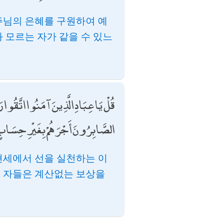
주님의 은혜를 구원하여 예
 모르는 자가 같을 수 있느
قُلْ يَا عِبَادِ الَّذِينَ آمَنُوا اتَّقُوا رَب
الصَّابِرُونَ أَجْرَهُمْ بِغَيْرِ حِسَاب
현세에서 선을 실천하는 이
는 자들은 계산없는 보상을