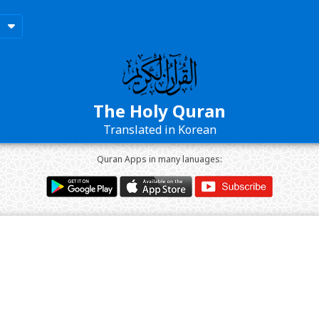
n
The Holy Quran
Translated in Korean
Quran Apps in many lanuages: