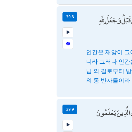
قَبْلُ وَجَعَلَ لِلَّهِ
39:8
인간은 재앙이 그
니라 그러나 인간
님 의 길로부터 
의 동 반자들이라
 الَّذِينَ يَعْلَمُونَ
39:9