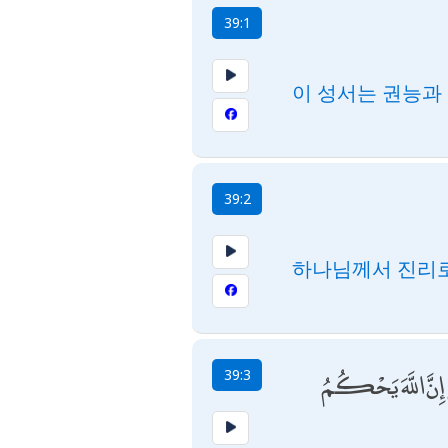
39:1
이 성서는 권능과
39:2
하나님께서 진리로
َىٰ إِنَّ اللَّهَ يَحْكُمُ
39:3