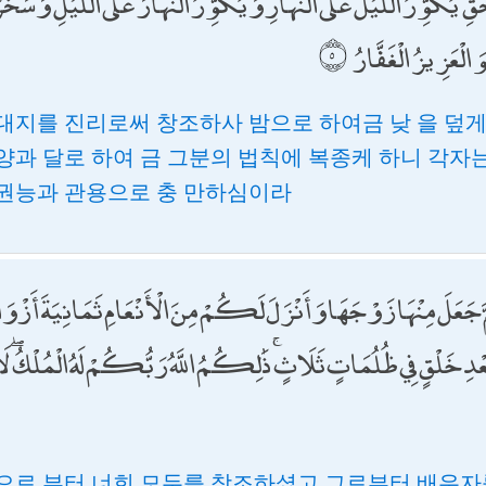
 ۖ يُكَوِّرُ اللَّيْلَ عَلَى النَّهَارِ وَيُكَوِّرُ النَّهَارَ عَلَى اللَّيْلِ ۖ وَسَخ
الْعَزِيزُ الْغَفَّارُ
대지를 진리로써 창조하사 밤으로 하여금 낮 을 덮게
양과 달로 하여 금 그분의 법칙에 복종케 하니 각자
권능과 관용으로 충 만하심이라
َعَلَ مِنْهَا زَوْجَهَا وَأَنْزَلَ لَكُمْ مِنَ الْأَنْعَامِ ثَمَانِيَةَ أَزْ
ْقٍ فِي ظُلُمَاتٍ ثَلَاثٍ ۚ ذَٰلِكُمُ اللَّهُ رَبُّكُمْ لَهُ الْمُلْكُ ۖ لَا إِلَٰهَ إ
으로 부터 너희 모두를 창조하셨고 그로부터 배우자