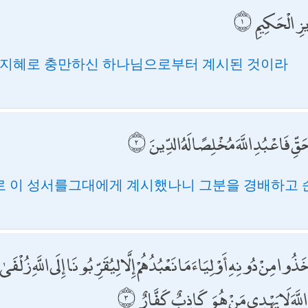
زِ الْحَكِيمِ
 지혜로 충만하신 하나님으로부터 계시된 것이라
قِّ فَاعْبُدِ اللَّهَ مُخْلِصًا لَهُ الدِّينَ
 이 성서를그대에게 계시했나니 그분을 경배하고
َّخَذُوا مِنْ دُونِهِ أَوْلِيَاءَ مَا نَعْبُدُهُمْ إِلَّا لِيُقَرِّبُونَا إِلَى اللَّهِ زُلْف
نَّ اللَّهَ لَا يَهْدِي مَنْ هُوَ كَاذِبٌ كَفَّارٌ