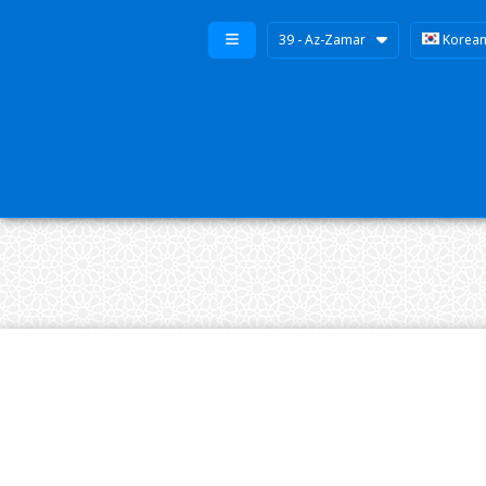
39 - Az-Zamar
Korea