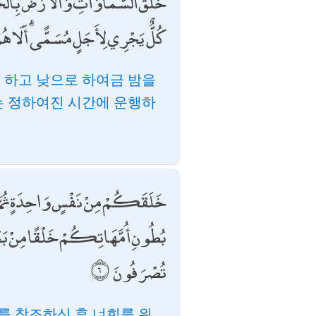
خَلَقَ السَّمَاوَاتِ وَالْأَرْضَ بِالْحَقِّ ۖ
كُلٌّ يَجْرِي لِأَجَلٍ مُسَمًّى ۗ أَلَا هُوَ 
 하고 낮으로 하여금 밤을
는 정하여진 시간에 운행하
خَلَقَكُمْ مِنْ نَفْسٍ وَاحِدَةٍ ثُمَّ ج
بُطُونِ أُمَّهَاتِكُمْ خَلْقًا مِنْ بَعْدِ خَل
تُصْرَفُونَ
를 창조하신 후 너희를 위