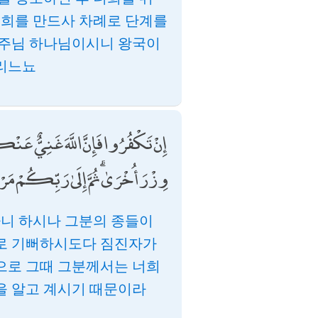
너희를 만드사 차례로 단계를
희 주님 하나님이시니 왕국이
돌리느뇨
إِنْ تَكْفُرُوا فَإِنَّ اللَّهَ غَنِيٌّ عَن
وِزْرَ أُخْرَىٰ ۗ ثُمَّ إِلَىٰ رَبِّكُمْ م
아니 하시나 그분의 종들이
로 기뻐하시도다 짐진자가
님으로 그때 그분께서는 너희
을 알고 계시기 때문이라