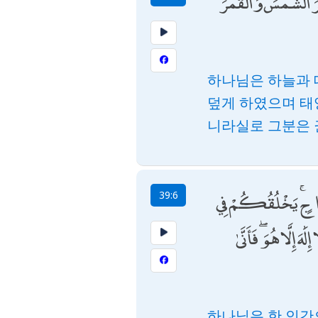
َّرَ الشَّمْسَ وَالْقَمَرَ
하나님은 하늘과 
덮게 하였으며 태
니라실로 그분은 
وَاجٍ ۚ يَخْلُقُكُمْ فِي
39:6
ِلَّا هُوَ ۖ فَأَنَّىٰ
하나님은 한 인간