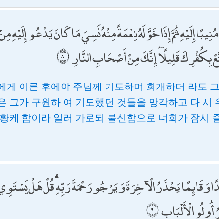
نِيبًا إِلَيْهِ ثُمَّ إِذَا خَوَّلَهُ نِعْمَةً مِنْهُ نَسِيَ مَا كَانَ يَدْعُو إِلَيْهِ مِنْ 
تَّعْ بِكُفْرِكَ قَلِيلًا ۖ إِنَّكَ مِنْ أَصْحَابِ النَّارِ
에게 이른 후에야 주님께 기도하며 회개하더 라도 
은 그가 구원하 여 기도했던 것들을 망각하고 다 시
방황케 함이라 일러 가로되 불신함으로 너희가 잠시 
ًا وَقَائِمًا يَحْذَرُ الْآخِرَةَ وَيَرْجُو رَحْمَةَ رَبِّهِ ۗ قُلْ هَلْ يَسْتَوِي
ّرُ أُولُو الْأَلْبَابِ