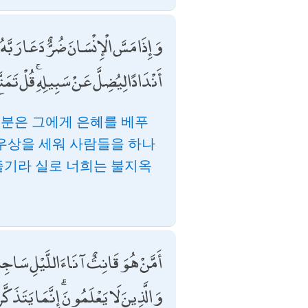
وَإِذَا مَسَّ الْإِنْسَانَ ضُرٌّ دَعَا رَبَّهُ مُ
أَنْدَادًا لِيُضِلَّ عَنْ سَبِيلِهِ ۚ قُلْ تَمَ
그분은 그에게 은혜를 베푸
 우상을 세워 사람들을 하나
즐기라 실로 너희는 불지옥
أَمَّنْ هُوَ قَانِتٌ آنَاءَ اللَّيْلِ سَاجِد
وَالَّذِينَ لَا يَعْلَمُونَ ۗ إِنَّمَا يَتَذَكَ