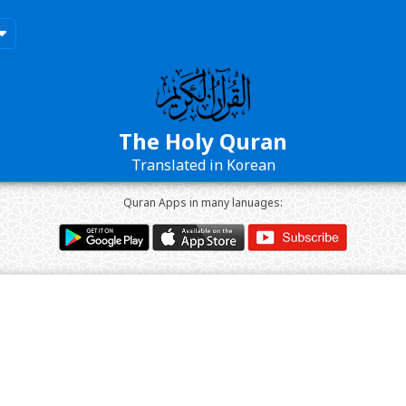
The Holy Quran
Translated in Korean
Quran Apps in many lanuages: