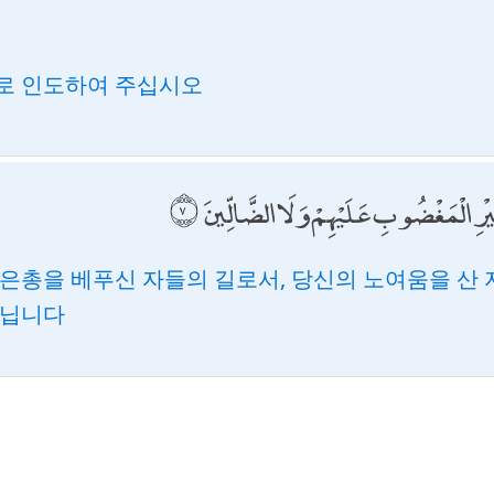
로 인도하여 주십시오
ْرِ الْمَغْضُوبِ عَلَيْهِمْ وَلَا الضَّالِّينَ
 은총을 베푸신 자들의 길로서, 당신의 노여움을 산
아닙니다