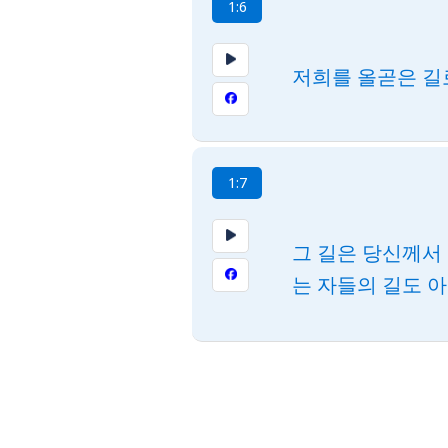
1:6
저희를 올곧은 길
1:7
그 길은 당신께서
는 자들의 길도 