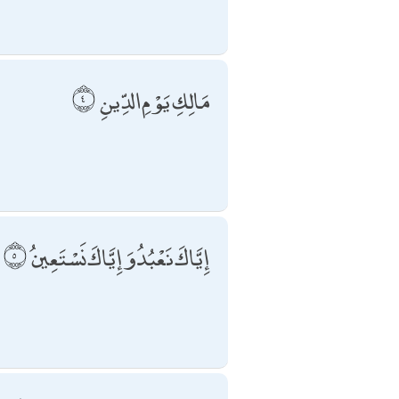
مَالِكِ يَوْمِ الدِّينِ
إِيَّاكَ نَعْبُدُ وَإِيَّاكَ نَسْتَعِينُ