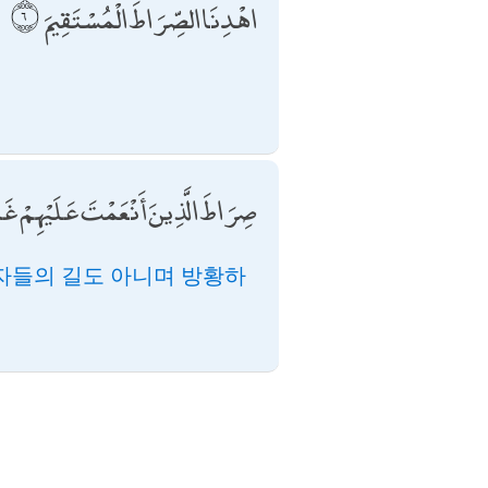
اهْدِنَا الصِّرَاطَ الْمُسْتَقِيمَ
صِرَاطَ الَّذِينَ أَنْعَمْتَ عَلَيْهِمْ غَي
 자들의 길도 아니며 방황하