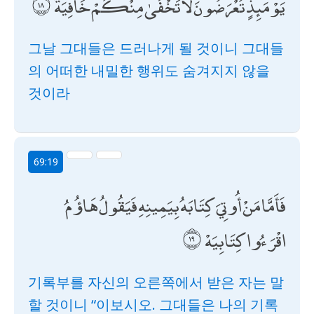
يَوْمَئِذٍ تُعْرَضُونَ لَا تَخْفَىٰ مِنْكُمْ خَافِيَةٌ
그날 그대들은 드러나게 될 것이니 그대들
의 어떠한 내밀한 행위도 숨겨지지 않을
것이라
69:19
فَأَمَّا مَنْ أُوتِيَ كِتَابَهُ بِيَمِينِهِ فَيَقُولُ هَاؤُمُ
اقْرَءُوا كِتَابِيَهْ
기록부를 자신의 오른쪽에서 받은 자는 말
할 것이니 “이보시오. 그대들은 나의 기록