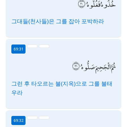
خُذُوهُ فَغُلُّوهُ
그대들(천사들)은 그를 잡아 포박하라
69:31
ثُمَّ الْجَحِيمَ صَلُّوهُ
그런 후 타오르는 불(지옥)으로 그를 불태
우라
69:32