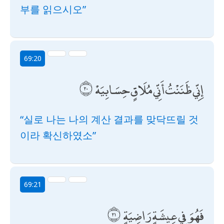
부를 읽으시오”
69:20
إِنِّي ظَنَنْتُ أَنِّي مُلَاقٍ حِسَابِيَهْ
“실로 나는 나의 계산 결과를 맞닥뜨릴 것
이라 확신하였소”
69:21
فَهُوَ فِي عِيشَةٍ رَاضِيَةٍ