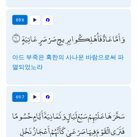
69:6
وَأَمَّا عَادٌ فَأُهْلِكُوا بِرِيحٍ صَرْصَرٍ عَاتِيَةٍ
아드 부족은 혹한의 사나운 바람으로써 파
멸되었노라
69:7
سَخَّرَهَا عَلَيْهِمْ سَبْعَ لَيَالٍ وَثَمَانِيَةَ أَيَّامٍ حُسُومًا
فَتَرَى الْقَوْمَ فِيهَا صَرْعَىٰ كَأَنَّهُمْ أَعْجَازُ نَخْلٍ