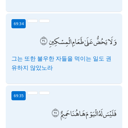
69:34
وَلَا يَحُضُّ عَلَىٰ طَعَامِ الْمِسْكِينِ
그는 또한 불우한 자들을 먹이는 일도 권
유하지 않았노라
69:35
فَلَيْسَ لَهُ الْيَوْمَ هَاهُنَا حَمِيمٌ