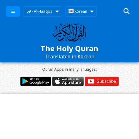
69 - Al-Haaqqa
Korean
The Holy Quran
Translated in Korean
Quran Apps in many lanuages: