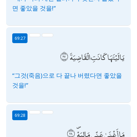
면 좋았을 것을!”
69:27
يَا لَيْتَهَا كَانَتِ الْقَاضِيَةَ
“그것(죽음)으로 다 끝나 버렸다면 좋았을
것을!”
69:28
مَا أَغْنَىٰ عَنِّي مَالِيَهْ ۜ