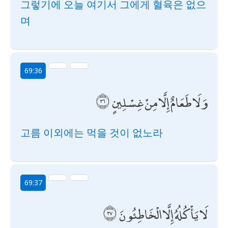
그렇기에 오늘 여기서 그에게 혈육은 없으
며
69:36
وَلَا طَعَامٌ إِلَّا مِنْ غِسْلِينٍ
고름 이외에는 먹을 것이 없노라
69:37
لَا يَأْكُلُهُ إِلَّا الْخَاطِئُونَ