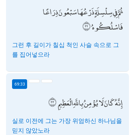
ثُمَّ فِي سِلْسِلَةٍ ذَرْعُهَا سَبْعُونَ ذِرَاعًا
فَاسْلُكُوهُ
그런 후 길이가 칠십 척인 사슬 속으로 그
를 집어넣으라
69:33
إِنَّهُ كَانَ لَا يُؤْمِنُ بِاللَّهِ الْعَظِيمِ
실로 이전에 그는 가장 위엄하신 하나님을
믿지 않았노라