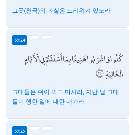
그곳(천국)의 과실은 드리워져 있노라
69:24
كُلُوا وَاشْرَبُوا هَنِيئًا بِمَا أَسْلَفْتُمْ فِي الْأَيَّامِ
الْخَالِيَةِ
그대들은 쉬이 먹고 마시라, 지난 날 그대
들이 행한 일에 대한 대가라
69:25