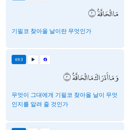
مَا الْحَاقَّةُ
기필코 찾아올 날이란 무엇인가
69:3
وَمَا أَدْرَاكَ مَا الْحَاقَّةُ
무엇이 그대에게 기필코 찾아올 날이 무엇
인지를 알려 줄 것인가