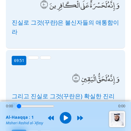
وَإِنَّهُ لَحَسْرَةٌ عَلَى الْكَافِرِينَ
진실로 그것(꾸란)은 불신자들의 애통함이
라
69:51
وَإِنَّهُ لَحَقُّ الْيَقِينِ
그리고 진실로 그것(꾸란은) 확실한 진리
라
0:00
0:00
Al-Haaqqa : 1
Mishari Rashid al-`Afasy