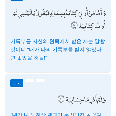
وَأَمَّا مَنْ أُوتِيَ كِتَابَهُ بِشِمَالِهِ فَيَقُولُ يَا لَيْتَنِي لَمْ
أُوتَ كِتَابِيَهْ
기록부를 자신의 왼쪽에서 받은 자는 말할
것이니 “내가 나의 기록부를 받지 않았다
면 좋았을 것을!”
69:26
وَلَمْ أَدْرِ مَا حِسَابِيَهْ
“내가 나의 계산 결과가 무엇인지 몰랐다