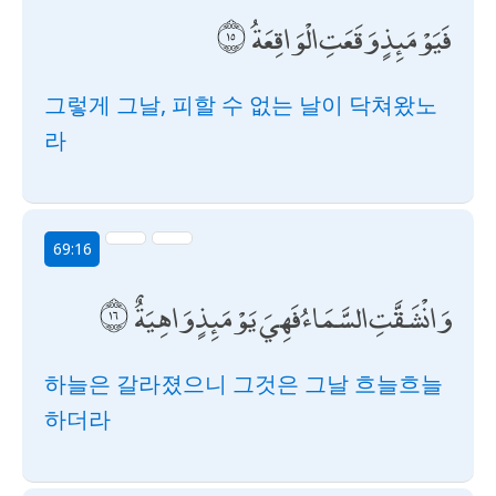
فَيَوْمَئِذٍ وَقَعَتِ الْوَاقِعَةُ
그렇게 그날, 피할 수 없는 날이 닥쳐왔노
라
69:16
وَانْشَقَّتِ السَّمَاءُ فَهِيَ يَوْمَئِذٍ وَاهِيَةٌ
하늘은 갈라졌으니 그것은 그날 흐늘흐늘
하더라