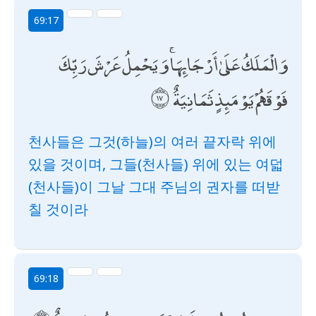
69:17
وَالْمَلَكُ عَلَىٰ أَرْجَائِهَا ۚ وَيَحْمِلُ عَرْشَ رَبِّكَ
فَوْقَهُمْ يَوْمَئِذٍ ثَمَانِيَةٌ
천사들은 그것(하늘)의 여러 끝자락 위에
있을 것이며, 그들(천사들) 위에 있는 여덟
(천사들)이 그날 그대 주님의 권자를 떠받
칠 것이라
69:18