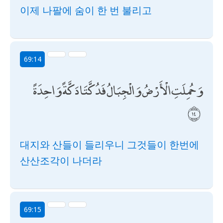
이제 나팔에 숨이 한 번 불리고
69:14
وَحُمِلَتِ الْأَرْضُ وَالْجِبَالُ فَدُكَّتَا دَكَّةً وَاحِدَةً
대지와 산들이 들리우니 그것들이 한번에
산산조각이 나더라
69:15