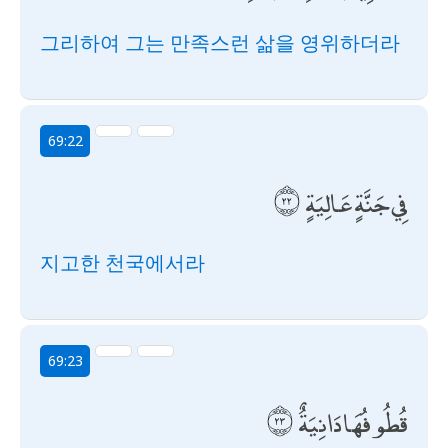
그리하여 그는 만족스런 삶을 영위하더라
69:22
فِي جَنَّةٍ عَالِيَةٍ
지고한 천국에서라
69:23
قُطُوفُهَا دَانِيَةٌ