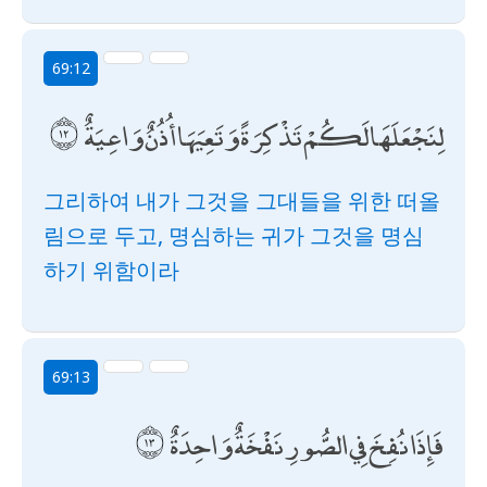
69:12
لِنَجْعَلَهَا لَكُمْ تَذْكِرَةً وَتَعِيَهَا أُذُنٌ وَاعِيَةٌ
그리하여 내가 그것을 그대들을 위한 떠올
림으로 두고, 명심하는 귀가 그것을 명심
하기 위함이라
69:13
فَإِذَا نُفِخَ فِي الصُّورِ نَفْخَةٌ وَاحِدَةٌ