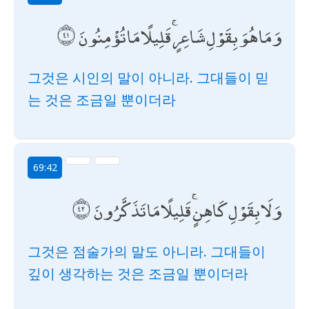
وَمَا هُوَ بِقَوْلِ شَاعِرٍ ۚ قَلِيلًا مَا تُؤْمِنُونَ
그것은 시인의 말이 아니라. 그대들이 믿
는 것은 조금일 뿐이더라
69:42
وَلَا بِقَوْلِ كَاهِنٍ ۚ قَلِيلًا مَا تَذَكَّرُونَ
그것은 점술가의 말도 아니라. 그대들이
깊이 생각하는 것은 조금일 뿐이더라