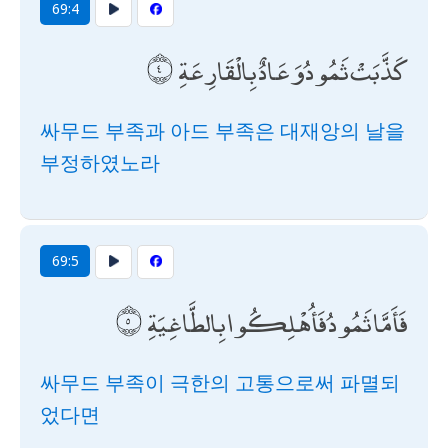
69:4
كَذَّبَتْ ثَمُودُ وَعَادٌ بِالْقَارِعَةِ
싸무드 부족과 아드 부족은 대재앙의 날을
부정하였노라
69:5
فَأَمَّا ثَمُودُ فَأُهْلِكُوا بِالطَّاغِيَةِ
싸무드 부족이 극한의 고통으로써 파멸되
었다면