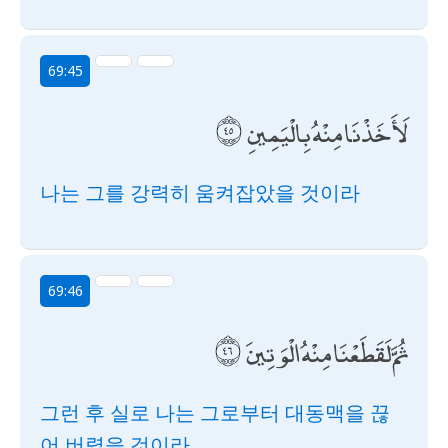
69:45
لَأَخَذْنَا مِنْهُ بِالْيَمِينِ
나는 그를 강력히 움켜잡았을 것이라
69:46
ثُمَّ لَقَطَعْنَا مِنْهُ الْوَتِينَ
그런 후 실로 나는 그로부터 대동맥을 끊
어 버렸을 것이라