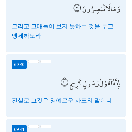
وَمَا لَا تُبْصِرُونَ
그리고 그대들이 보지 못하는 것을 두고
맹세하노라
69:40
إِنَّهُ لَقَوْلُ رَسُولٍ كَرِيمٍ
진실로 그것은 명예로운 사도의 말이니
69:41