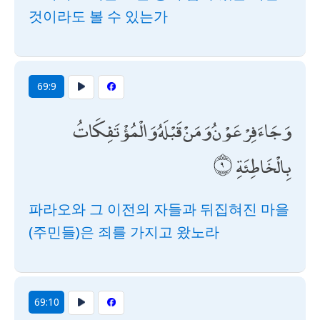
것이라도 볼 수 있는가
69:9
وَجَاءَ فِرْعَوْنُ وَمَنْ قَبْلَهُ وَالْمُؤْتَفِكَاتُ
بِالْخَاطِئَةِ
파라오와 그 이전의 자들과 뒤집혀진 마을
(주민들)은 죄를 가지고 왔노라
69:10