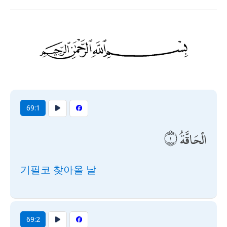
69:1
الْحَاقَّةُ
기필코 찾아올 날
69:2