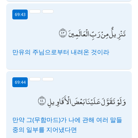
69:43
تَنْزِيلٌ مِنْ رَبِّ الْعَالَمِينَ
만유의 주님으로부터 내려온 것이라
69:44
وَلَوْ تَقَوَّلَ عَلَيْنَا بَعْضَ الْأَقَاوِيلِ
만약 그(무함마드)가 나에 관해 여러 말들
중의 일부를 지어냈다면