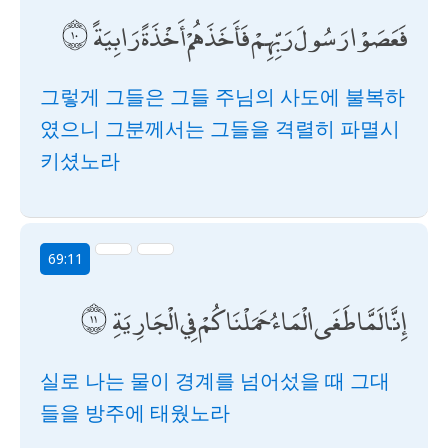
فَعَصَوْا رَسُولَ رَبِّهِمْ فَأَخَذَهُمْ أَخْذَةً رَابِيَةً
그렇게 그들은 그들 주님의 사도에 불복하
였으니 그분께서는 그들을 격렬히 파멸시
키셨노라
69:11
إِنَّا لَمَّا طَغَى الْمَاءُ حَمَلْنَاكُمْ فِي الْجَارِيَةِ
실로 나는 물이 경계를 넘어섰을 때 그대
들을 방주에 태웠노라