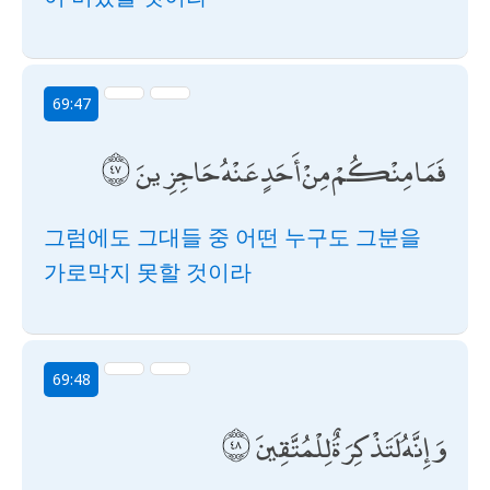
69:47
فَمَا مِنْكُمْ مِنْ أَحَدٍ عَنْهُ حَاجِزِينَ
그럼에도 그대들 중 어떤 누구도 그분을
가로막지 못할 것이라
69:48
وَإِنَّهُ لَتَذْكِرَةٌ لِلْمُتَّقِينَ