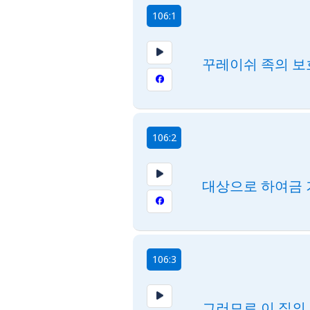
106:1
꾸레이쉬 족의 보
106:2
대상으로 하여금 
106:3
그러므로 이 집의