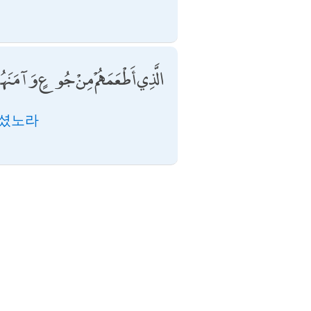
الَّذِي أَطْعَمَهُمْ مِنْ جُوعٍ وَآمَنَه
주셨노라