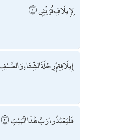
لِإِيلَافِ قُرَيْشٍ
إِيلَافِهِمْ رِحْلَةَ الشِّتَاءِ وَالصَّيْفِ
فَلْيَعْبُدُوا رَبَّ هَٰذَا الْبَيْتِ