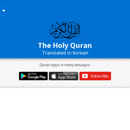
The Holy Quran
Translated in Korean
Quran Apps in many lanuages: