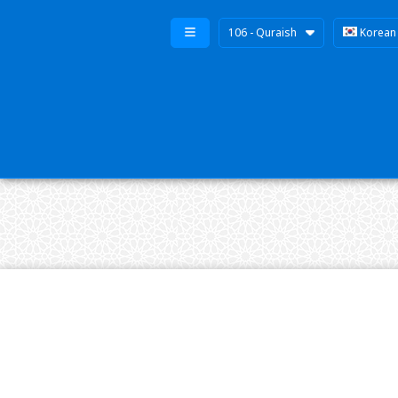
106 - Quraish
Korean