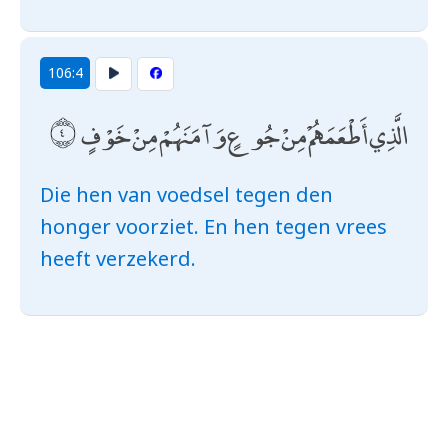
106:4
الَّذِي أَطْعَمَهُمْ مِنْ جُوعٍ وَآمَنَهُمْ مِنْ خَوْفٍ
Die hen van voedsel tegen den
honger voorziet. En hen tegen vrees
heeft verzekerd.