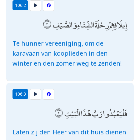
106:2
إِيلَافِهِمْ رِحْلَةَ الشِّتَاءِ وَالصَّيْفِ
Te hunner vereeniging, om de
karavaan van kooplieden in den
winter en den zomer weg te zenden!
106:3
فَلْيَعْبُدُوا رَبَّ هَٰذَا الْبَيْتِ
Laten zij den Heer van dit huis dienen