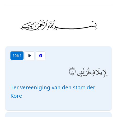
106:1
لِإِيلَافِ قُرَيْشٍ
Ter vereeniging van den stam der
Kore