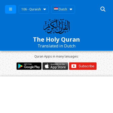
106 - Quraish
Dutch
The Holy Quran
Translated in Dutch
Quran Apps in many lanuages: