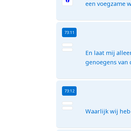
een voegzame wi
73:11
En laat mij alle
genoegens van d
73:12
Waarlijk wij he