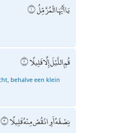
يَا أَيُّهَا الْمُزَّمِّلُ
قُمِ اللَّيْلَ إِلَّا قَلِيلًا
ht, behalve een klein
نِصْفَهُ أَوِ انْقُصْ مِنْهُ قَلِيلًا