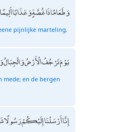
وَطَعَامًا ذَا غُصَّةٍ وَعَذَابًا أَلِيمًا
ene pijnlijke marteling.
يَوْمَ تَرْجُفُ الْأَرْضُ وَالْجِبَالُ وَ
n mede; en de bergen
إِنَّا أَرْسَلْنَا إِلَيْكُمْ رَسُولًا ش