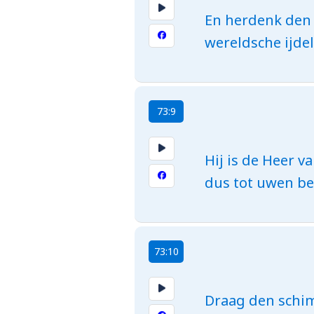
En herdenk den 
wereldsche ijde
73:9
Hij is de Heer 
dus tot uwen be
73:10
Draag den schim