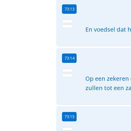
73:13
En voedsel dat h
73:14
Op een zekeren 
zullen tot een 
73:15