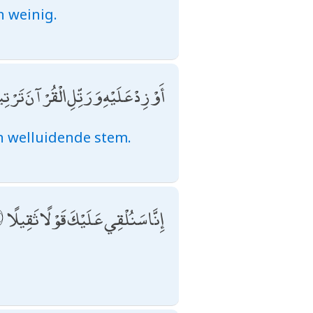
n weinig.
أَوْ زِدْ عَلَيْهِ وَرَتِّلِ الْقُرْآنَ تَرْتِ
en welluidende stem.
إِنَّا سَنُلْقِي عَلَيْكَ قَوْلًا ثَقِيلًا