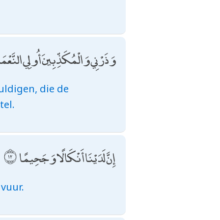
وَذَرْنِي وَالْمُكَذِّبِينَ أُولِي النَّعْمَةِ 
uldigen, die de
tel.
إِنَّ لَدَيْنَا أَنْكَالًا وَجَحِيمًا
vuur.