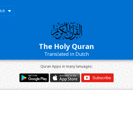
tch
The Holy Quran
Translated in Dutch
Quran Apps in many lanuages: