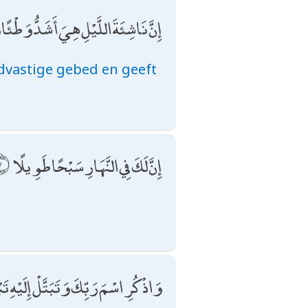
إِنَّ نَاشِئَةَ اللَّيْلِ هِيَ أَشَدُّ وَطْئًا 
ndvastige gebed en geeft
إِنَّ لَكَ فِي النَّهَارِ سَبْحًا طَوِيلًا
وَاذْكُرِ اسْمَ رَبِّكَ وَتَبَتَّلْ إِلَيْهِ تَب