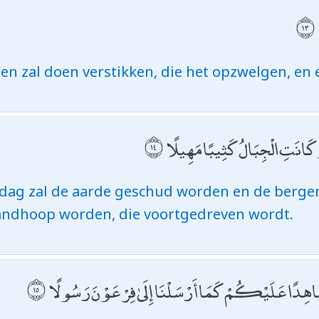
en zal doen verstikken, die het opzwelgen, en e
كَانَتِ الْجِبَالُ كَثِيبًا مَهِيلًا
dag zal de aarde geschud worden en de berge
zandhoop worden, die voortgedreven wordt.
َاهِدًا عَلَيْكُمْ كَمَا أَرْسَلْنَا إِلَىٰ فِرْعَوْنَ رَسُولًا