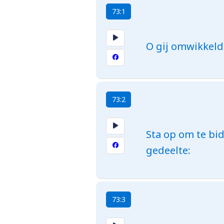
73:1
O gij omwikkeld
73:2
Sta op om te bi
gedeelte:
73:3