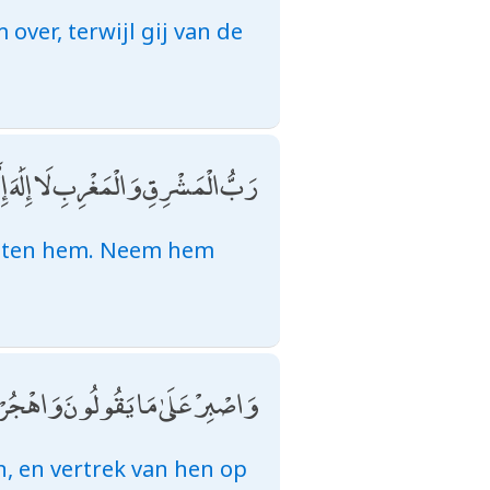
ver, terwijl gij van de
رَبُّ الْمَشْرِقِ وَالْمَغْرِبِ لَا إِلَٰهَ إِ
buiten hem. Neem hem
وَاصْبِرْ عَلَىٰ مَا يَقُولُونَ وَاهْجُرْه
, en vertrek van hen op