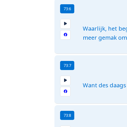
73:6
Waarlijk, het b
meer gemak om o
73:7
Want des daags 
73:8