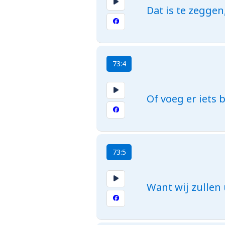
Dat is te zeggen
73:4
Of voeg er iets 
73:5
Want wij zullen