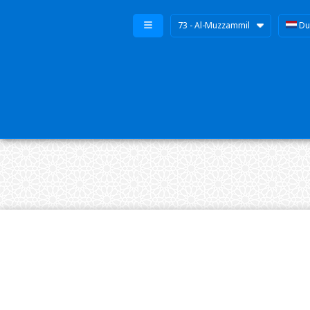
73 - Al-Muzzammil
Du