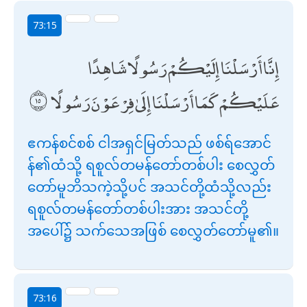
73:15
إِنَّا أَرْسَلْنَا إِلَيْكُمْ رَسُولًا شَاهِدًا
عَلَيْكُمْ كَمَا أَرْسَلْنَا إِلَىٰ فِرْعَوْنَ رَسُولًا
ဧကန်စင်စစ် ငါအရှင်မြတ်သည် ဖစ်ရ်အောင်
န်၏ထံသို့ ရစူလ်တမန်တော်တစ်ပါး စေလွှတ်
တော်မူဘိသကဲ့သို့ပင် အသင်တို့ထံသို့လည်း
ရစူလ်တမန်တော်တစ်ပါးအား အသင်တို့
အပေါ်၌ သက်သေအဖြစ် စေလွှတ်တော်မူ၏။
73:16