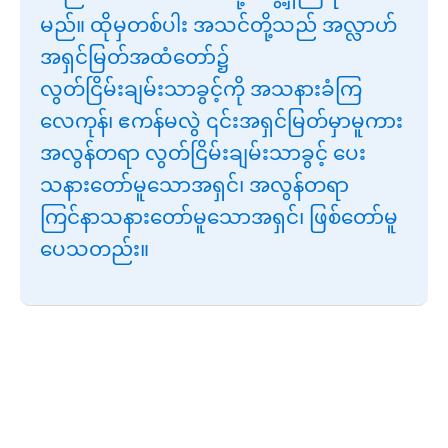
မည်။ ထိုမှတစ်ပါး အသင်တို့သည် အလ္လာဟ်
အရှင်မြတ်အထံတော်၌
လွတ်ငြိမ်းချမ်းသာခွင့်ကို အသနားခံကြ
လေကုန်၊ ဧကန်မလွဲ ၎င်းအရှင်မြတ်မှာမူကား
အလွန်တရာ လွတ်ငြိမ်းချမ်းသာခွင့် ပေး
သနားတော်မူသောအရှင်၊ အလွန်တရာ
ကြင်နာသနားတော်မူသောအရှင်၊ ဖြစ်တော်မူ
ပေသတည်း။