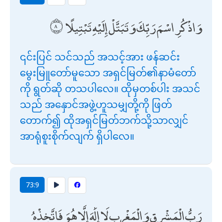
وَاذْكُرِ اسْمَ رَبِّكَ وَتَبَتَّلْ إِلَيْهِ تَبْتِيلًا
၎င်းပြင် သင်သည် အသင့်အား ဖန်ဆင်း
မွေးမြူတော်မူသော အရှင်မြတ်၏နာမံတော်
ကို ရွတ်ဆို တသပါလေ။ ထိုမှတစ်ပါး အသင်
သည် အနှောင်အဖွဲ့ဟူသမျှတို့ကို ဖြတ်
တောက်၍ ထိုအရှင်မြတ်ဘက်သို့သာလျှင်
အာရုံစူးစိုက်လျက် ရှိပါလေ။
73:9
رَبُّ الْمَشْرِقِ وَالْمَغْرِبِ لَا إِلَٰهَ إِلَّا هُوَ فَاتَّخِذْهُ