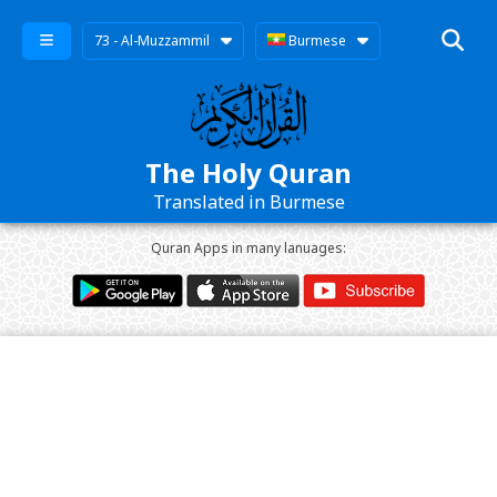
73 - Al-Muzzammil
Burmese
The Holy Quran
Translated in Burmese
Quran Apps in many lanuages: