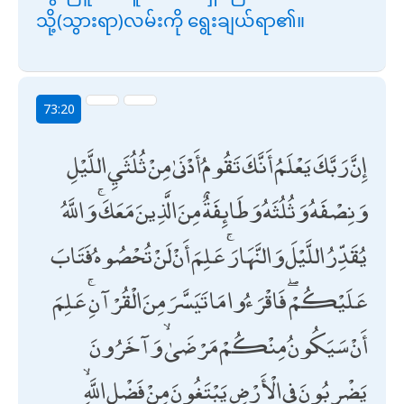
သို့(သွားရာ)လမ်းကို ရွေးချယ်ရာ၏။
73:20
إِنَّ رَبَّكَ يَعْلَمُ أَنَّكَ تَقُومُ أَدْنَىٰ مِنْ ثُلُثَيِ اللَّيْلِ
وَنِصْفَهُ وَثُلُثَهُ وَطَائِفَةٌ مِنَ الَّذِينَ مَعَكَ ۚ وَاللَّهُ
يُقَدِّرُ اللَّيْلَ وَالنَّهَارَ ۚ عَلِمَ أَنْ لَنْ تُحْصُوهُ فَتَابَ
عَلَيْكُمْ ۖ فَاقْرَءُوا مَا تَيَسَّرَ مِنَ الْقُرْآنِ ۚ عَلِمَ
أَنْ سَيَكُونُ مِنْكُمْ مَرْضَىٰ ۙ وَآخَرُونَ
يَضْرِبُونَ فِي الْأَرْضِ يَبْتَغُونَ مِنْ فَضْلِ اللَّهِ ۙ