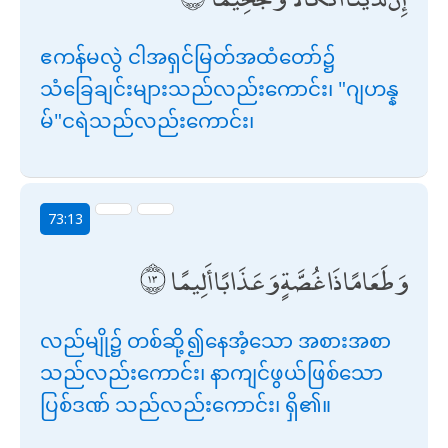
ဧကန်မလွဲ ငါအရှင်မြတ်အထံတော်၌
သံခြေချင်းများသည်လည်းကောင်း၊ "ဂျဟန္န
မ်"ငရဲသည်လည်းကောင်း၊
73:13
وَطَعَامًا ذَا غُصَّةٍ وَعَذَابًا أَلِيمًا
လည်မျို၌ တစ်ဆို့၍နေအံ့သော အစားအစာ
သည်လည်းကောင်း၊ နာကျင်ဖွယ်ဖြစ်သော
ပြစ်ဒဏ် သည်လည်းကောင်း၊ ရှိ၏။