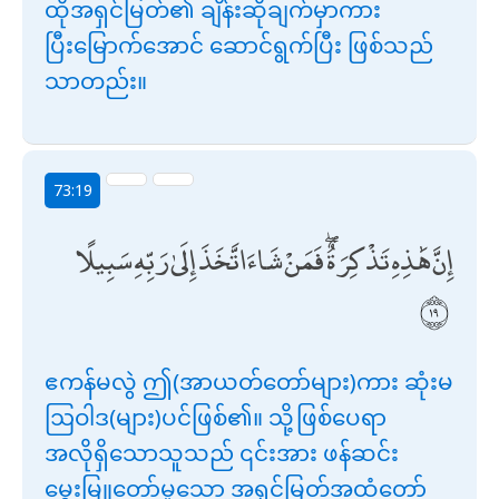
ထိုအရှင်မြတ်၏ ချိန်းဆိုချက်မှာကား
ပြီးမြောက်အောင် ဆောင်ရွက်ပြီး ဖြစ်သည်
သာတည်း။
73:19
إِنَّ هَٰذِهِ تَذْكِرَةٌ ۖ فَمَنْ شَاءَ اتَّخَذَ إِلَىٰ رَبِّهِ سَبِيلًا
ဧကန်မလွဲ ဤ(အာယတ်တော်များ)ကား ဆုံးမ
ဩဝါဒ(များ)ပင်ဖြစ်၏။ သို့ဖြစ်ပေရာ
အလိုရှိသောသူသည် ၎င်းအား ဖန်ဆင်း
မွေးမြူတော်မူသော အရှင်မြတ်အထံတော်