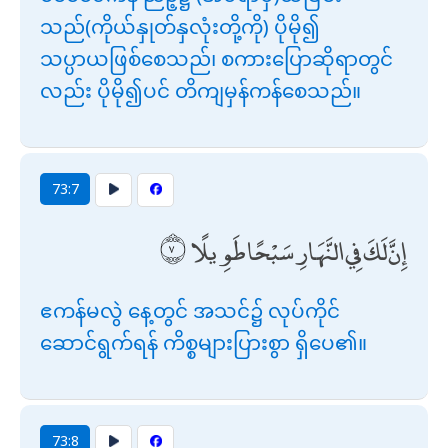
သည်(ကိုယ်နှုတ်နှလုံးတို့ကို) ပိုမို၍
သပ္ပာယဖြစ်စေသည်၊ စကားပြောဆိုရာတွင်
လည်း ပိုမို၍ပင် တိကျမှန်ကန်စေသည်။
73:7
إِنَّ لَكَ فِي النَّهَارِ سَبْحًا طَوِيلًا
ဧကန်မလွဲ နေ့တွင် အသင်၌ လုပ်ကိုင်
ဆောင်ရွက်ရန် ကိစ္စများပြားစွာ ရှိပေ၏။
73:8