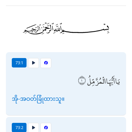
73:1
يَا أَيُّهَا الْمُزَّمِّلُ
အို-အဝတ်ခြုံထားသူ။
73:2