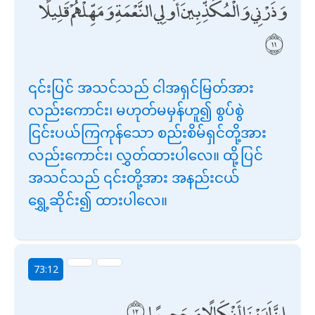
وَذَرْنِي وَالْمُكَذِّبِينَ أُولِي النَّعْمَةِ وَمَهِّلْهُمْ قَلِيلًا
၎င်းပြင် အသင်သည် ငါအရှင်မြတ်အား
လည်းကောင်း၊ မဟုတ်မမှန်ဟူ၍ စွပ်စွဲ
ငြင်းပယ်ကြကုန်သော စည်းစိမ်ရှင်တို့အား
လည်းကောင်း၊ လွှတ်ထားပါလေ။ ထို့ပြင်
အသင်သည် ၎င်းတို့အား အနည်းငယ်
ရွှေ့ဆိုင်း၍ ထားပါလေ။
73:12
إِنَّ لَدَيْنَا أَنْكَالًا وَجَحِيمًا