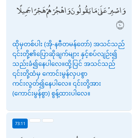
وَاصْبِرْ عَلَىٰ مَا يَقُولُونَ وَاهْجُرْهُمْ هَجْرًا جَمِيلًا
ထိုမှတစ်ပါး (အို-နဗီတမန်တော်) အသင်သည်
၎င်းတို့၏ပြောဆိုချက်များ နှင့်စပ်လျဉ်း၍
သည်းခံ၍နေပါလေ။ထို့ပြင် အသင်သည်
၎င်းတို့ထံမှ ကောင်းမွန်လှပစွာ
ကင်းလွတ်၍နေပါလေ။ ၎င်းတို့အား
(ကောင်းမွန်စွာ) စွန့်ထားပါလေ။
73:11