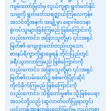
ကျမ်းတော်မြတ်မှ လွယ်ကူစွာ ရွတ်ဖတ်နိုင်
သမျှကို ရွတ်ဖတ်သရဇ္ဈာယ်ကြလေကုန်။
အသင်တို့အနက် အချို့မှာ ရောဂါဝေဒနာ
စွဲကပ်သူများဖြစ်ကြမည် ဖြစ်ကြောင်းကို
လည်းကောင်း၊ အခြားသူတို့မှာ ၎င်းအရှင်
မြတ်၏ ကျေးဇူးတော်တည်းဟူသော
စားနပ်ရိက္ခာကိုရှာဖွေရန် တိုင်းပြည်တွင်
ခရီးသွားလာကြမည် ဖြစ်ကြောင်းကို
လည်းကောင်း၊ အခြားသူတို့မှာ ၎င်းအရှင်
မြတ်၏လမ်းတော်၌ စစ်မက်ပြိုင်ဆိုင်
တိုက်ခိုက်ကြမည် ဖြစ်ကြောင်းကို
လည်းကောင်း၊ သိရှိတော်မူ၏။ သို့ဖြစ်ပေရာ
အသင်တို့သည် (ဆွလာတ်ဝတ်ပြုရာတွင်)
ယင်းကုရ်အာန်ကျမ်းတော်မြတ်မှ လွယ်ကူစွာ