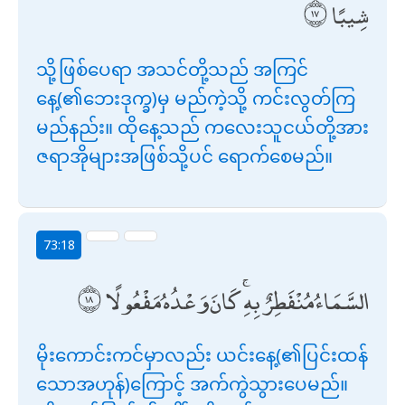
شِيبًا
သို့ဖြစ်ပေရာ အသင်တို့သည် အကြင်
နေ့(၏ဘေးဒုက္ခ)မှ မည်ကဲ့သို့ ကင်းလွတ်ကြ
မည်နည်း။ ထိုနေ့သည် ကလေးသူငယ်တို့အား
ဇရာအိုများအဖြစ်သို့ပင် ရောက်စေမည်။
73:18
السَّمَاءُ مُنْفَطِرٌ بِهِ ۚ كَانَ وَعْدُهُ مَفْعُولًا
မိုးကောင်းကင်မှာလည်း ယင်းနေ့(၏ပြင်းထန်
သောအဟုန်)ကြောင့် အက်ကွဲသွားပေမည်။