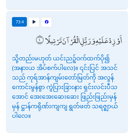
73:4
أَوْ زِدْ عَلَيْهِ وَرَتِّلِ الْقُرْآنَ تَرْتِيلًا
သို့တည်းမဟုတ် ယင်းညဉ့်ဝက်ထက်ပို၍
(အနားယ အိပ်စက်ပါလေ)။ ၎င်းပြင် အသင်
သည် ကုရ်အာန်ကျမ်းတော်မြတ်ကို အလွန်
ကောင်းမွန်စွာ ကွဲပြားခြားနား ရှင်းလင်းပီသ
အောင် အေးအေးဆေးဆေး ဖြည်းဖြည်းမှန်
မှန် ဋ္ဌာန်ကရိုဏ်းကျကျ ရွတ်ဖတ် သရဇ္ဈာယ်
ပါလေ။