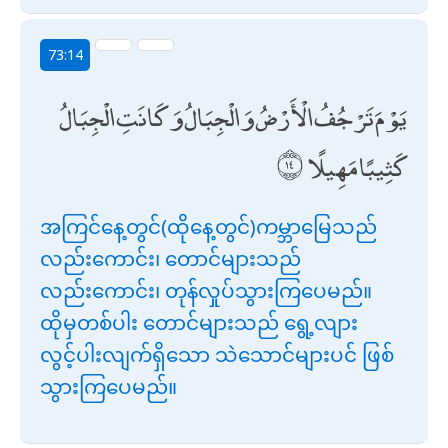
73:14
يَوْمَ تَرْجُفُ الْأَرْضُ وَالْجِبَالُ وَكَانَتِ الْجِبَالُ
كَثِيبًا مَهِيلًا
အကြင်နေ့တွင်(ထိုနေ့တွင်)ကမ္ဘာမြေသည်
လည်းကောင်း၊ တောင်များသည်
လည်းကောင်း၊ တုန်လှုပ်သွားကြပေမည်။
ထိုမှတစ်ပါး တောင်များသည် ရွေ့လျား
လွင့်ပါးလျက်ရှိသော သဲသောင်များပင် ဖြစ်
သွားကြပေမည်။