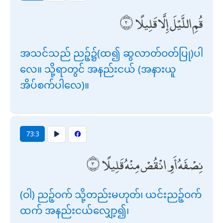
قُمِ اللَّيْلَ إِلَّا قَلِيلًا
အသင်သည် ညဉ့်၌(ထ၍ ဆွလာတ်ဝတ်ပြု)ပါ
လေ။ သို့ရာတွင် အနည်းငယ် (အနားယူ
အိပ်စက်ပါလေ)။
73:3
نِصْفَهُ أَوِ انْقُصْ مِنْهُ قَلِيلًا
(ဝါ) ညဉ့်ဝက် သို့တည်းမဟုတ်၊ ယင်းညဉ့်ဝက်
ထက် အနည်းငယ်လျှော့၍၊