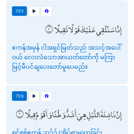
73:5
إِنَّا سَنُلْقِي عَلَيْكَ قَوْلًا ثَقِيلًا
ဧကန်အမှန် ငါအရှင်မြတ်သည် အသင့်အပေါ်
ဝယ် လေးလံသောအာယတ်တော်ကို မကြာ
မြင့်မီပင်ချပေးတော်မူပေမည်။
73:6
إِنَّ نَاشِئَةَ اللَّيْلِ هِيَ أَشَدُّ وَطْئًا وَأَقْوَمُ قِيلًا
စင်စစ်ဧကန် ညဉ့်၌ (အိပ်ရာမှ)ထခြင်း