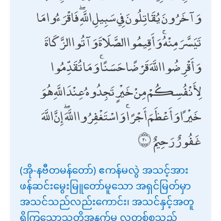
وَآخَرُونَ يُقَاتِلُونَ فِي سَبِيلِ اللَّهِ ۖ فَاقْرَءُوا مَا
تَيَسَّرَ مِنْهُ ۚ وَأَقِيمُوا الصَّلَاةَ وَآتُوا الزَّكَاةَ
وَأَقْرِضُوا اللَّهَ قَرْضًا حَسَنًا ۚ وَمَا تُقَدِّمُوا
لِأَنْفُسِكُمْ مِنْ خَيْرٍ تَجِدُوهُ عِنْدَ اللَّهِ هُوَ
خَيْرًا وَأَعْظَمَ أَجْرًا ۚ وَاسْتَغْفِرُوا اللَّهَ ۖ إِنَّ اللَّهَ
غَفُورٌ رَحِيمٌ
(အို-နဗီတမန်တော်) ဧကန်မလွဲ အသင့်အား
ဖန်ဆင်းမွေးမြူတော်မူသော အရှင်မြတ်မှာ
အသင်သည်လည်းကောင်း၊ အသင်နှင့်အတူ
ရှိကြသောသူတို့အနက်မှ လူတစ်စုသည်