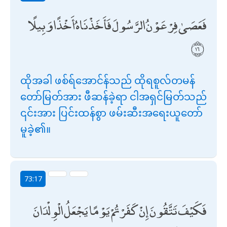
فَعَصَىٰ فِرْعَوْنُ الرَّسُولَ فَأَخَذْنَاهُ أَخْذًا وَبِيلًا
ထိုအခါ ဖစ်ရ်အောင်န်သည် ထိုရစူလ်တမန်
တော်မြတ်အား ဖီဆန်ခဲ့ရာ ငါအရှင်မြတ်သည်
၎င်းအား ပြင်းထန်စွာ ဖမ်းဆီးအရေးယူတော်
မူခဲ့၏။
73:17
فَكَيْفَ تَتَّقُونَ إِنْ كَفَرْتُمْ يَوْمًا يَجْعَلُ الْوِلْدَانَ