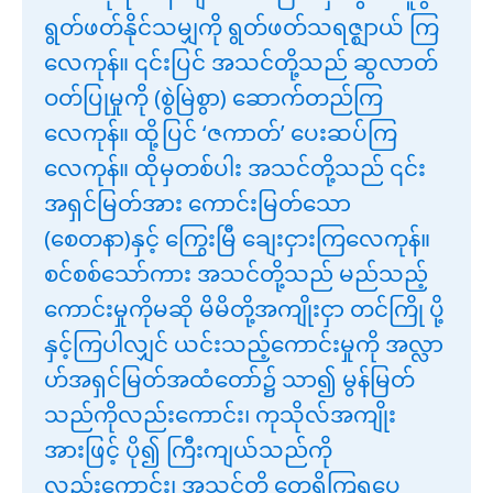
ရွတ်ဖတ်နိုင်သမျှကို ရွတ်ဖတ်သရဇ္ဈာယ် ကြ
လေကုန်။ ၎င်းပြင် အသင်တို့သည် ဆွလာတ်
ဝတ်ပြုမှုကို (စွဲမြဲစွာ) ဆောက်တည်ကြ
လေကုန်။ ထို့ပြင် ‘ဇကာတ်’ ပေးဆပ်ကြ
လေကုန်။ ထိုမှတစ်ပါး အသင်တို့သည် ၎င်း
အရှင်မြတ်အား ကောင်းမြတ်သော
(စေတနာ)နှင့် ကြွေးမြီ ချေးငှားကြလေကုန်။
စင်စစ်သော်ကား အသင်တို့သည် မည်သည့်
ကောင်းမှုကိုမဆို မိမိတို့အကျိုးငှာ တင်ကြို ပို့
နှင့်ကြပါလျှင် ယင်းသည့်ကောင်းမှုကို အလ္လာ
ဟ်အရှင်မြတ်အထံတော်၌ သာ၍ မွန်မြတ်
သည်ကိုလည်းကောင်း၊ ကုသိုလ်အကျိုး
အားဖြင့် ပို၍ ကြီးကျယ်သည်ကို
လည်းကောင်း၊ အသင်တို့ တွေ့ရှိကြရပေ