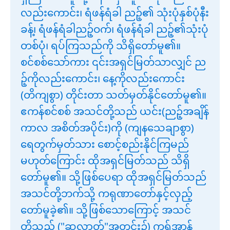
လည်းကောင်း၊ ရံဖန်ရံခါ ညဉ့်၏ သုံးပုံနှစ်ပုံနီး
ခန့်၊ ရံဖန်ရံခါညဉ့်ဝက်၊ ရံဖန်ရံခါ ညဉ့်၏သုံးပုံ
တစ်ပုံ၊ ရပ်ကြသည်ကို သိရှိတော်မူ၏။
စင်စစ်သော်ကား ၎င်းအရှင်မြတ်သာလျှင် ည
ဉ့်ကိုလည်းကောင်း၊ နေ့ကိုလည်းကောင်း
(တိကျစွာ) တိုင်းတာ သတ်မှတ်နိုင်တော်မူ၏။
ဧကန်စင်စစ် အသင်တို့သည် ယင်း(ညဉ့်အချိန်
ကာလ အစိတ်အပိုင်း)ကို (ကျနသေချာစွာ)
ရေတွက်မှတ်သား စောင့်စည်းနိုင်ကြမည်
မဟုတ်ကြောင်း ထိုအရှင်မြတ်သည် သိရှိ
တော်မူ၏။ သို့ဖြစ်ပေရာ ထိုအရှင်မြတ်သည်
အသင်တို့ဘက်သို့ ကရုဏာတော်နှင့်လှည့်
တော်မူခဲ့၏။ သို့ဖြစ်သောကြောင့် အသင်
တို့သည် ("ဆွလာတ်"အတွင်း၌) ကုရ်အာန်