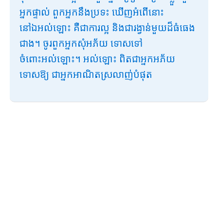
អ្នកផ្ទាល់ ពួកអ្នកនឹងប្រទះ ឃើញអំពើនោះ
នៅឯអល់ឡោះ គឺជាការល្អ និងជារង្វាន់មួយដ៏ធំធេង
ជាង។ ចូរពួកអ្នកសុំអភ័យ ទោសទៅ
ចំពោះអល់ឡោះ។ អល់ឡោះ ពិតជាអ្នកអភ័យ
ទោសឱ្យ ជាអ្នកអាណិតស្រលាញ់បំផុត