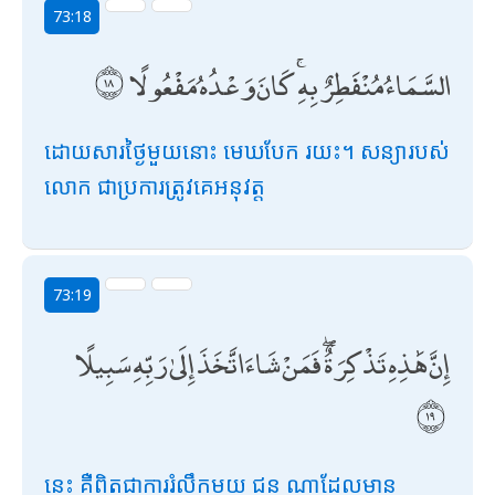
73:18
السَّمَاءُ مُنْفَطِرٌ بِهِ ۚ كَانَ وَعْدُهُ مَفْعُولًا
ដោយសារថ្ងៃមួយនោះ មេឃបែក រយះ។ សន្យារបស់
លោក ជាប្រការត្រូវគេអនុវត្ត
73:19
إِنَّ هَٰذِهِ تَذْكِرَةٌ ۖ فَمَنْ شَاءَ اتَّخَذَ إِلَىٰ رَبِّهِ سَبِيلًا
នេះ គឺពិតជាការរំលឹកមួយ ជន ណាដែលមាន