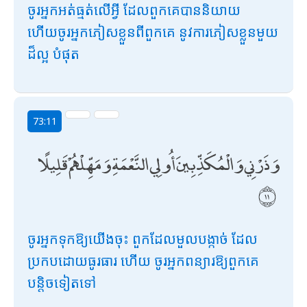
ចូរអ្នកអត់ធ្មត់លើអ្វី ដែលពួកគេបាននិយាយ
ហើយចូរអ្នកភៀសខ្លួនពីពួកគេ នូវការភៀសខ្លួនមួយ
ដ៏ល្អ បំផុត
73:11
وَذَرْنِي وَالْمُكَذِّبِينَ أُولِي النَّعْمَةِ وَمَهِّلْهُمْ قَلِيلًا
ចូរអ្នកទុកឱ្យយើងចុះ ពួកដែលមួលបង្កាច់ ដែល
ប្រកបដោយធូរធារ ហើយ ចូរអ្នកពន្យារឱ្យពួកគេ
បន្តិចទៀតទៅ