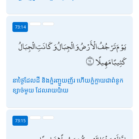
73:14
يَوْمَ تَرْجُفُ الْأَرْضُ وَالْجِبَالُ وَكَانَتِ الْجِبَالُ
كَثِيبًا مَهِيلًا
នាថ្ងៃដែលដី និងភ្នំរញ្ជួយញ័រ ហើយភ្នំក្លាយជាពំនូក
ខ្សាច់មួយ ដែលរាយប៉ាយ
73:15