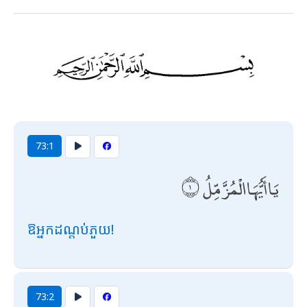
73:1
يَا أَيُّهَا الْمُزَّمِّلُ
ឱអ្នកដណ្តប់ភួយ!
73:2