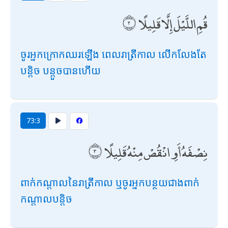
قُمِ اللَّيْلَ إِلَّا قَلِيلًا
ចូរអ្នកក្រោកឈរឡើង ពេលរាត្រីកាល លើកលែងតែ
បន្តិច បន្តួចបានហើយ
73:3
نِصْفَهُ أَوِ انْقُصْ مِنْهُ قَلِيلًا
ពាក់កណ្តាលនៃរាត្រីកាល ឬចូរអ្នកបន្ថយជាងពាក់
កណ្តាលបន្តិច