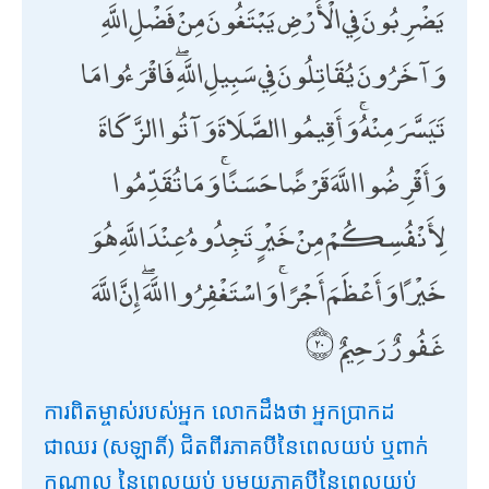
يَضْرِبُونَ فِي الْأَرْضِ يَبْتَغُونَ مِنْ فَضْلِ اللَّهِ ۙ
وَآخَرُونَ يُقَاتِلُونَ فِي سَبِيلِ اللَّهِ ۖ فَاقْرَءُوا مَا
تَيَسَّرَ مِنْهُ ۚ وَأَقِيمُوا الصَّلَاةَ وَآتُوا الزَّكَاةَ
وَأَقْرِضُوا اللَّهَ قَرْضًا حَسَنًا ۚ وَمَا تُقَدِّمُوا
لِأَنْفُسِكُمْ مِنْ خَيْرٍ تَجِدُوهُ عِنْدَ اللَّهِ هُوَ
خَيْرًا وَأَعْظَمَ أَجْرًا ۚ وَاسْتَغْفِرُوا اللَّهَ ۖ إِنَّ اللَّهَ
غَفُورٌ رَحِيمٌ
ការពិតម្ចាស់របស់អ្នក លោកដឹងថា អ្នកប្រាកដ
ជាឈរ (សឡាតិ៍) ជិតពីរភាគបីនៃពេលយប់ ឬពាក់
កណ្តាល នៃពេលយប់ ឬមួយភាគបីនៃពេលយប់