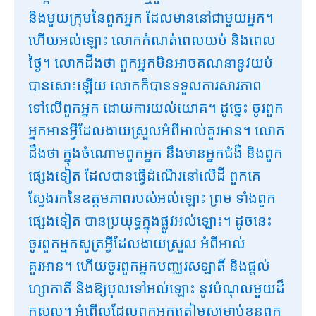
និងមួយក្រុមនៃពួកអ្នក ដែលមាននៅជាមួយអ្នក។
ហើយអល់ឡោះ លោកកំណត់ពេលយប់ និងពេល
ថ្ងៃ។ លោកដឹងថា ពួកអ្នកមិនអាចគណនានូវយប់
បានសោះឡើយ លោកក៏បានទទួលការសារភាព
ទៅលើពួកអ្នក ដោយការយល់យោគ។ ដូច្នេះ ចូរពួក
អ្នកអានអ្វីដែលងាយស្រួលអំពីអាល់គួរអាន។ លោក
ដឹងថា ក្នុងចំណោមពួកអ្នក នឹងមានអ្នកជំងឺ និងពួក
ផ្សេងទៀត ដែលបានធ្វើដំណើរនៅលើដី ពួកគេ
ស្វែងរកនៃឧត្តមភាពរបស់អល់ឡោះ ព្រម ទាំងពួក
ផ្សេងទៀត បានប្រយុទ្ធក្នុងផ្លូវអល់ឡោះ។ ដូចនេះ
ចូរពួកអ្នកសូត្រអ្វីដែលងាយស្រួល អំពីអាល់
គួរអាន។ ហើយចូរពួកអ្នកបញ្ឈរសឡាតិ៍ និងផ្តល់
ហ្សាកាតិ៍ និងឱ្យបុលទៅអល់ឡោះ នូវបំណុលមួយដ៏
កុសល។ អំពើល្អដែលពួកអ្នកត្រៀមសម្រាប់ខ្លួនពួក