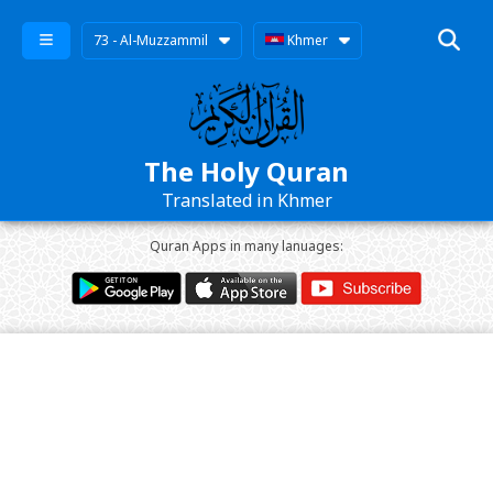
73 - Al-Muzzammil
Khmer
The Holy Quran
Translated in Khmer
Quran Apps in many lanuages: