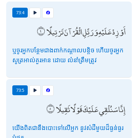
73:4
أَوْ زِدْ عَلَيْهِ وَرَتِّلِ الْقُرْآنَ تَرْتِيلًا
ឬចូរអ្នកបន្ថែមជាងពាក់កណ្តាលបន្តិច ហើយចូរអ្នក
សូត្រអាល់គួរអាន ដោយ លំនាំត្រឹមត្រូវ
73:5
إِنَّا سَنُلْقِي عَلَيْكَ قَوْلًا ثَقِيلًا
យើងពិតជានឹងបោះទៅលើអ្នក នូវសំដីមួយដ៏ធ្ងន់ធ្ងរ
បំផុត