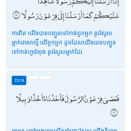
إِنَّا أَرْسَلْنَا إِلَيْكُمْ رَسُولًا شَاهِدًا
عَلَيْكُمْ كَمَا أَرْسَلْنَا إِلَىٰ فِرْعَوْنَ رَسُولًا
ការពិត យើងបានបញ្ជូនទៅកាន់ពួកអ្នក នូវរ៉សូល
ម្នាក់ជាសាក្សី លើពួកអ្នក ដូចដែលយើងបានបញ្ជូន
ទៅកាន់ហ្វារ៉ាអុង នូវរ៉សូលម្នាក់ដែរ
73:16
فَعَصَىٰ فِرْعَوْنُ الرَّسُولَ فَأَخَذْنَاهُ أَخْذًا وَبِيلًا
រួចមក ហ្វារ៉ាអុងបានល្មើសចំពោះរ៉សូល យើងក៏បាន