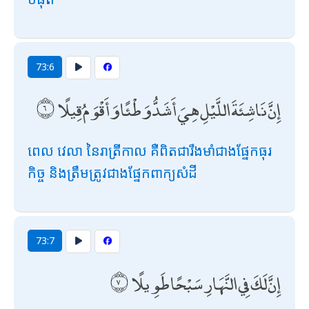
73:6
إِنَّ نَاشِئَةَ اللَّيْلِ هِيَ أَشَدُّ وَطْئًا وَأَقْوَمُ قِيلًا
ពេល វេលា នៃរាត្រីកាល គឺពិតជារឹងមាំជាងផ្នែកធុរ
កិច្ច និងត្រឹមត្រូវជាងផ្នែកពាក្យសំដី
73:7
إِنَّ لَكَ فِي النَّهَارِ سَبْحًا طَوِيلًا