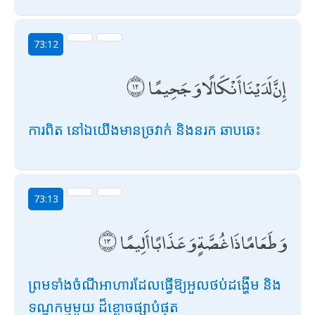
73:12
إِنَّ لَدَيْنَا أَنْكَالًا وَجَحِيمًا
ការពិត នៅឯយើងមានច្រវាក់ និងនរក ឆាបឆេះ
73:13
وَطَعَامًا ذَا غُصَّةٍ وَعَذَابًا أَلِيمًا
ព្រមទាំងចំណីអាហារដែលធ្វើឱ្យអួលថប់ដង្ហើម និង
ទណ្ឌកម្មមួយ ដ៏ខ្លោចផ្សាបំផុត