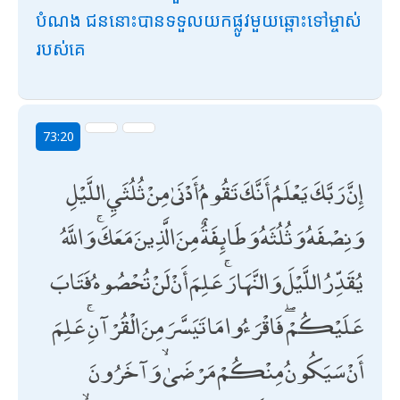
បំណង ជននោះបានទទួលយកផ្លូវមួយឆ្ពោះទៅម្ចាស់
របស់គេ
73:20
إِنَّ رَبَّكَ يَعْلَمُ أَنَّكَ تَقُومُ أَدْنَىٰ مِنْ ثُلُثَيِ اللَّيْلِ
وَنِصْفَهُ وَثُلُثَهُ وَطَائِفَةٌ مِنَ الَّذِينَ مَعَكَ ۚ وَاللَّهُ
يُقَدِّرُ اللَّيْلَ وَالنَّهَارَ ۚ عَلِمَ أَنْ لَنْ تُحْصُوهُ فَتَابَ
عَلَيْكُمْ ۖ فَاقْرَءُوا مَا تَيَسَّرَ مِنَ الْقُرْآنِ ۚ عَلِمَ
أَنْ سَيَكُونُ مِنْكُمْ مَرْضَىٰ ۙ وَآخَرُونَ