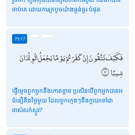
ចាប់គេ ដោយការក្របួចយ៉ាងធ្ងន់ធ្ងរ បំផុត
73:17
فَكَيْفَ تَتَّقُونَ إِنْ كَفَرْتُمْ يَوْمًا يَجْعَلُ الْوِلْدَانَ
شِيبًا
ធ្វើម្តេចពួកអ្នកនឹងកោតខ្លាច ប្រសិនបើពួកអ្នកបានអ
ជំនឿនឹងថ្ងៃមួយ ដែលពួកក្មេងៗនឹងក្លាយទៅជា
ចាស់សក់ស្កូវ?