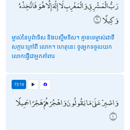
رَبُّ الْمَشْرِقِ وَالْمَغْرِبِ لَا إِلَٰهَ إِلَّا هُوَ فَاتَّخِذْهُ
وَكِيلًا
ម្ចាស់នៃបូព៌ាទិស និងបស្ចឹមទិស។ គ្មានទេម្ចាស់ជាទី
សក្ការៈក្រៅពី លោក។ ហេតុនេះ ចូរអ្នកទទួលយក
លោកធ្វើជាអ្នកគាំពារ
73:10
وَاصْبِرْ عَلَىٰ مَا يَقُولُونَ وَاهْجُرْهُمْ هَجْرًا جَمِيلًا