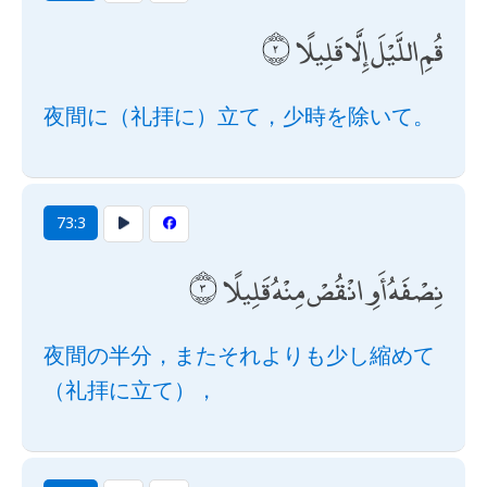
قُمِ اللَّيْلَ إِلَّا قَلِيلًا
夜間に（礼拝に）立て，少時を除いて。
73:3
نِصْفَهُ أَوِ انْقُصْ مِنْهُ قَلِيلًا
夜間の半分，またそれよりも少し縮めて
（礼拝に立て），