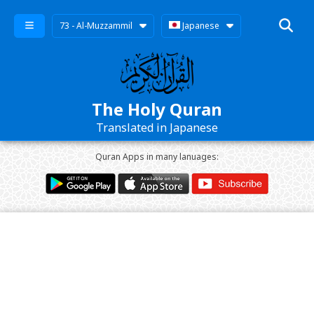
73 - Al-Muzzammil
Japanese
The Holy Quran
Translated in Japanese
Quran Apps in many lanuages: