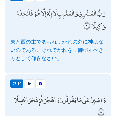
رَبُّ الْمَشْرِقِ وَالْمَغْرِبِ لَا إِلَٰهَ إِلَّا هُوَ فَاتَّخِذْهُ
وَكِيلًا
東と西の主であられ，かれの外に神はな
いのである。それでかれを，御槌すべき
方として仰ぎなさい。
73:10
وَاصْبِرْ عَلَىٰ مَا يَقُولُونَ وَاهْجُرْهُمْ هَجْرًا جَمِيلًا