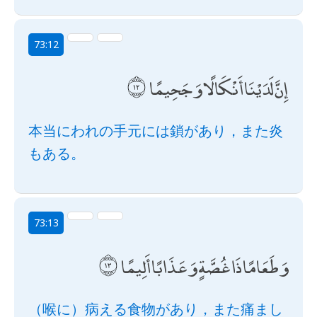
73:12
إِنَّ لَدَيْنَا أَنْكَالًا وَجَحِيمًا
本当にわれの手元には鎖があり，また炎
もある。
73:13
وَطَعَامًا ذَا غُصَّةٍ وَعَذَابًا أَلِيمًا
（喉に）病える食物があり，また痛まし