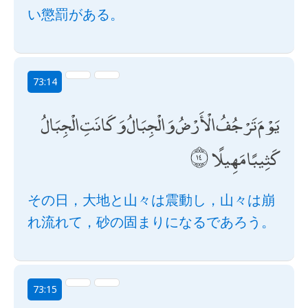
い懲罰がある。
73:14
يَوْمَ تَرْجُفُ الْأَرْضُ وَالْجِبَالُ وَكَانَتِ الْجِبَالُ
كَثِيبًا مَهِيلًا
その日，大地と山々は震動し，山々は崩
れ流れて，砂の固まりになるであろう。
73:15