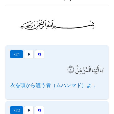
73:1
يَا أَيُّهَا الْمُزَّمِّلُ
衣を頭から纒う者（ムハンマド）よ，
73:2