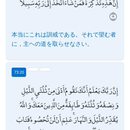
إِنَّ هَٰذِهِ تَذْكِرَةٌ ۖ فَمَنْ شَاءَ اتَّخَذَ إِلَىٰ رَبِّهِ سَبِيلًا
本当にこれは訓戒である。それで望む者
に，主ヘの道を取らせなさい。
73:20
إِنَّ رَبَّكَ يَعْلَمُ أَنَّكَ تَقُومُ أَدْنَىٰ مِنْ ثُلُثَيِ اللَّيْلِ
وَنِصْفَهُ وَثُلُثَهُ وَطَائِفَةٌ مِنَ الَّذِينَ مَعَكَ ۚ وَاللَّهُ
يُقَدِّرُ اللَّيْلَ وَالنَّهَارَ ۚ عَلِمَ أَنْ لَنْ تُحْصُوهُ فَتَابَ