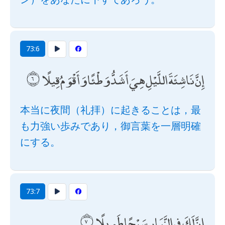
73:6
إِنَّ نَاشِئَةَ اللَّيْلِ هِيَ أَشَدُّ وَطْئًا وَأَقْوَمُ قِيلًا
本当に夜間（礼拝）に起きることは，最
も力強い歩みであり，御言葉を一層明確
にする。
73:7
إِنَّ لَكَ فِي النَّهَارِ سَبْحًا طَوِيلًا