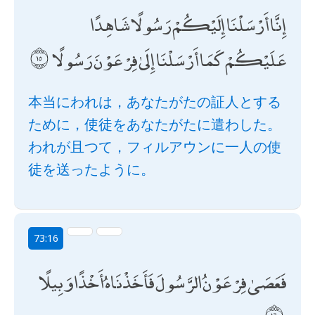
إِنَّا أَرْسَلْنَا إِلَيْكُمْ رَسُولًا شَاهِدًا
عَلَيْكُمْ كَمَا أَرْسَلْنَا إِلَىٰ فِرْعَوْنَ رَسُولًا
本当にわれは，あなたがたの証人とする
ために，使徒をあなたがたに遣わした。
われが且つて，フィルアウンに一人の使
徒を送ったように。
73:16
فَعَصَىٰ فِرْعَوْنُ الرَّسُولَ فَأَخَذْنَاهُ أَخْذًا وَبِيلًا