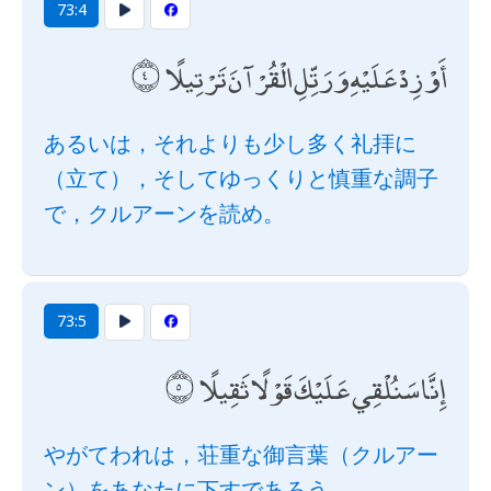
73:4
أَوْ زِدْ عَلَيْهِ وَرَتِّلِ الْقُرْآنَ تَرْتِيلًا
あるいは，それよりも少し多く礼拝に
（立て），そしてゆっくりと慎重な調子
で，クルアーンを読め。
73:5
إِنَّا سَنُلْقِي عَلَيْكَ قَوْلًا ثَقِيلًا
やがてわれは，荘重な御言葉（クルアー
ン）をあなたに下すであろう。