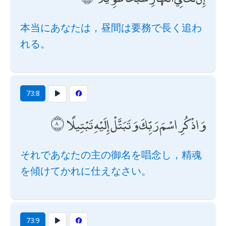
本当にあなたは，昼間は要務で長く追わ
れる。
73:8
وَاذْكُرِ اسْمَ رَبِّكَ وَتَبَتَّلْ إِلَيْهِ تَبْتِيلًا
それであなたの主の御名を唱念し，精魂
を傾けてかれに仕えなさい。
73:9