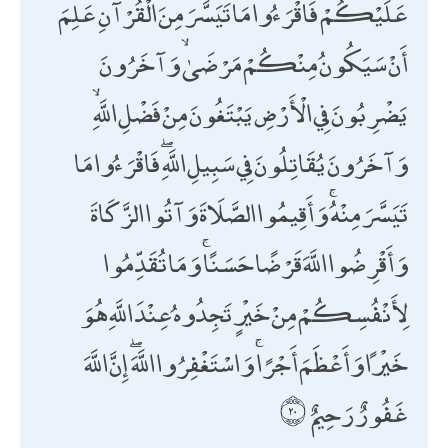
عَلَيْكُمْ ۖ فَاقْرَءُوا مَا تَيَسَّرَ مِنَ الْقُرْآنِ ۚ عَلِمَ
أَنْ سَيَكُونُ مِنْكُمْ مَرْضَىٰ ۙ وَآخَرُونَ
يَضْرِبُونَ فِي الْأَرْضِ يَبْتَغُونَ مِنْ فَضْلِ اللَّهِ ۙ
وَآخَرُونَ يُقَاتِلُونَ فِي سَبِيلِ اللَّهِ ۖ فَاقْرَءُوا مَا
تَيَسَّرَ مِنْهُ ۚ وَأَقِيمُوا الصَّلَاةَ وَآتُوا الزَّكَاةَ
وَأَقْرِضُوا اللَّهَ قَرْضًا حَسَنًا ۚ وَمَا تُقَدِّمُوا
لِأَنْفُسِكُمْ مِنْ خَيْرٍ تَجِدُوهُ عِنْدَ اللَّهِ هُوَ
خَيْرًا وَأَعْظَمَ أَجْرًا ۚ وَاسْتَغْفِرُوا اللَّهَ ۖ إِنَّ اللَّهَ
غَفُورٌ رَحِيمٌ