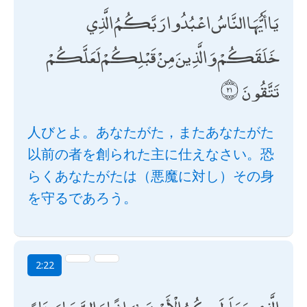
يَا أَيُّهَا النَّاسُ اعْبُدُوا رَبَّكُمُ الَّذِي
خَلَقَكُمْ وَالَّذِينَ مِنْ قَبْلِكُمْ لَعَلَّكُمْ
تَتَّقُونَ
人びとよ。あなたがた，またあなたがた
以前の者を創られた主に仕えなさい。恐
らくあなたがたは（悪魔に対し）その身
を守るであろう。
2:22