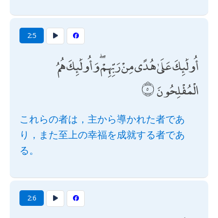
2:5
أُولَٰئِكَ عَلَىٰ هُدًى مِنْ رَبِّهِمْ ۖ وَأُولَٰئِكَ هُمُ
الْمُفْلِحُونَ
これらの者は，主から導かれた者であ
り，また至上の幸福を成就する者であ
る。
2:6