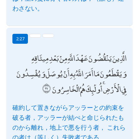
わさない。
2:27
الَّذِينَ يَنْقُضُونَ عَهْدَ اللَّهِ مِنْ بَعْدِ مِيثَاقِهِ
وَيَقْطَعُونَ مَا أَمَرَ اللَّهُ بِهِ أَنْ يُوصَلَ وَيُفْسِدُونَ
فِي الْأَرْضِ ۚ أُولَٰئِكَ هُمُ الْخَاسِرُونَ
確約して置きながらアッラーとの約束を
破る者，アッラーが結ぺと命じられたも
のから離れ，地上で悪を行う者， これら
の者は（等しく）失敗者である。