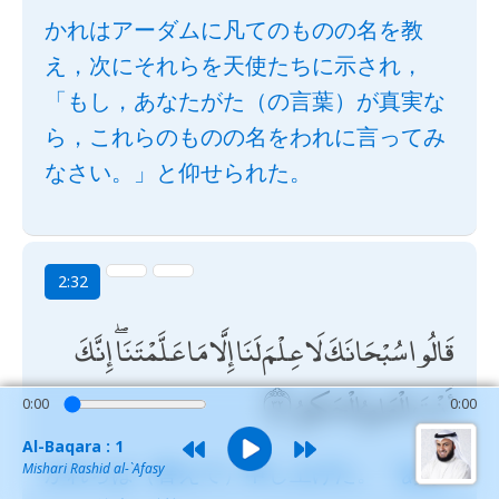
かれはアーダムに凡てのものの名を教
え，次にそれらを天使たちに示され，
「もし，あなたがた（の言葉）が真実な
ら，これらのものの名をわれに言ってみ
なさい。」と仰せられた。
2:32
قَالُوا سُبْحَانَكَ لَا عِلْمَ لَنَا إِلَّا مَا عَلَّمْتَنَا ۖ إِنَّكَ
أَنْتَ الْعَلِيمُ الْحَكِيمُ
0:00
0:00
Al-Baqara : 1
かれらは（答えて）申し上げた。「あな
Mishari Rashid al-`Afasy