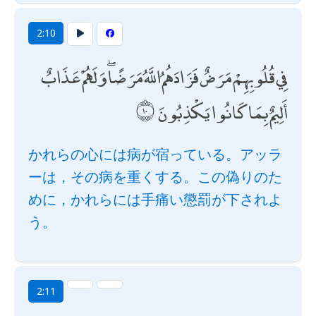
2:10
فِي قُلُوبِهِمْ مَرَضٌ فَزَادَهُمُ اللَّهُ مَرَضًا ۖ وَلَهُمْ عَذَابٌ
أَلِيمٌ بِمَا كَانُوا يَكْذِبُونَ
かれらの心には病が宿っている。アッラ
ーは，その病を重くする。この偽りのた
めに，かれらには手痛い懲罰が下されよ
う。
2:11