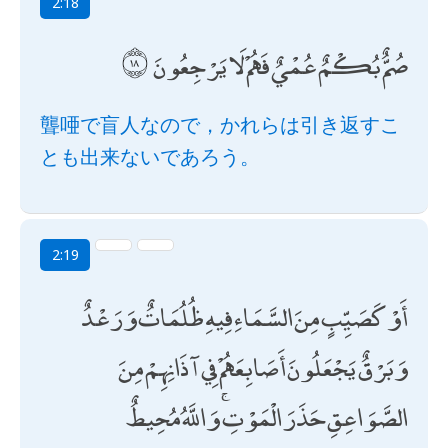
2:18
صُمٌّ بُكْمٌ عُمْيٌ فَهُمْ لَا يَرْجِعُونَ
聾唖で盲人なので，かれらは引き返すこ
とも出来ないであろう。
2:19
أَوْ كَصَيِّبٍ مِنَ السَّمَاءِ فِيهِ ظُلُمَاتٌ وَرَعْدٌ
وَبَرْقٌ يَجْعَلُونَ أَصَابِعَهُمْ فِي آذَانِهِمْ مِنَ
الصَّوَاعِقِ حَذَرَ الْمَوْتِ ۚ وَاللَّهُ مُحِيطٌ