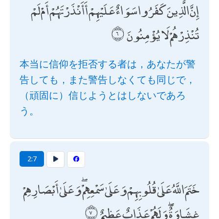
إِنَّ الَّذِينَ كَفَرُوا سَوَاءٌ عَلَيْهِمْ أَأَنْذَرْتَهُمْ أَمْ لَمْ
تُنْذِرْهُمْ لَا يُؤْمِنُونَ
本当に信仰を拒否する者は，あなたが警
告しても，また警告しなくても同じで，
（頑固に）信じようとはしないであろ
う。
2:7
خَتَمَ اللَّهُ عَلَىٰ قُلُوبِهِمْ وَعَلَىٰ سَمْعِهِمْ ۖ وَعَلَىٰ أَبْصَارِهِمْ
غِشَاوَةٌ ۖ وَلَهُمْ عَذَابٌ عَظِيمٌ