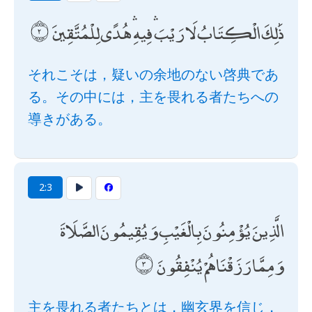
ذَٰلِكَ الْكِتَابُ لَا رَيْبَ ۛ فِيهِ ۛ هُدًى لِلْمُتَّقِينَ
それこそは，疑いの余地のない啓典であ
る。その中には，主を畏れる者たちへの
導きがある。
2:3
الَّذِينَ يُؤْمِنُونَ بِالْغَيْبِ وَيُقِيمُونَ الصَّلَاةَ
وَمِمَّا رَزَقْنَاهُمْ يُنْفِقُونَ
主を畏れる者たちとは，幽玄界を信じ，