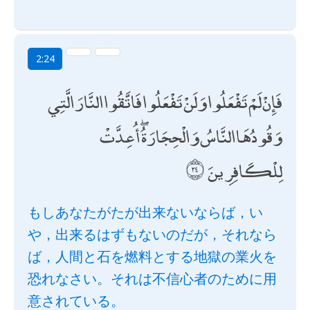
2:24
فَإِنْ لَمْ تَفْعَلُوا وَلَنْ تَفْعَلُوا فَاتَّقُوا النَّارَ الَّتِي
وَقُودُهَا النَّاسُ وَالْحِجَارَةُ ۖ أُعِدَّتْ
لِلْكَافِرِينَ
もしあなたがたが出来ないならば，い
や，出来るはずもないのだが，それなら
ば，人間と石を燃料とする地獄の業火を
恐れなさい。それは不信心者のために用
意されている。