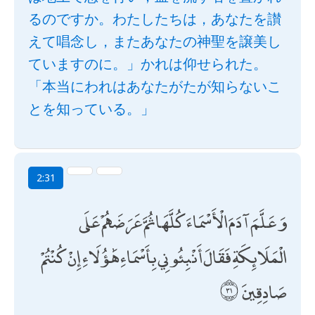
るのですか。わたしたちは，あなたを讃
えて唱念し，またあなたの神聖を譲美し
ていますのに。」かれは仰せられた。
「本当にわれはあなたがたが知らないこ
とを知っている。」
2:31
وَعَلَّمَ آدَمَ الْأَسْمَاءَ كُلَّهَا ثُمَّ عَرَضَهُمْ عَلَى
الْمَلَائِكَةِ فَقَالَ أَنْبِئُونِي بِأَسْمَاءِ هَٰؤُلَاءِ إِنْ كُنْتُمْ
صَادِقِينَ