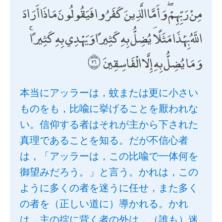
مِنْ رَبِّهِمْ ۖ وَأَمَّا الَّذِينَ كَفَرُوا فَيَقُولُونَ مَاذَا أَرَادَ
اللَّهُ بِهَٰذَا مَثَلًا ۘ يُضِلُّ بِهِ كَثِيرًا وَيَهْدِي بِهِ كَثِيرًا ۚ
وَمَا يُضِلُّ بِهِ إِلَّا الْفَاسِقِينَ
本当にアッラーは，蚊または更に小さい
ものをも，比喩に挙げることを厭われな
い。信仰する者はそれが主から下された
真理であることを知る。だが不信心者
は，「アッラーは，この比喩で一体何を
御望みだろう。」と言う。かれは，この
ように多くの者を迷うに任せ，また多く
の者を（正しい道に）導かれる。かれ
は，主の掟に背く者の外は，（誰も）迷