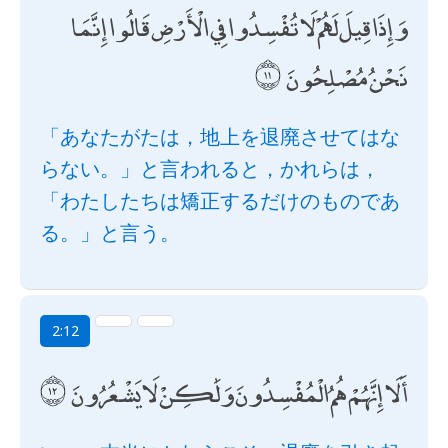
وَإِذَا قِيلَ لَهُمْ لَا تُفْسِدُوا فِي الْأَرْضِ قَالُوا إِنَّمَا
نَحْنُ مُصْلِحُونَ
「あなたがたは，地上を退廃させてはな
らない。」と言われると，かれらは，
「わたしたちは矯正するだけのものであ
る。」と言う。
2:12
أَلَا إِنَّهُمْ هُمُ الْمُفْسِدُونَ وَلَٰكِنْ لَا يَشْعُرُونَ