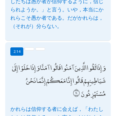
したちは愚か者が信仰するように，信じ
られようか。」と言う。いや，本当にか
れらこそ愚か者である。だがかれらは，
（それが）分らない。
2:14
وَإِذَا لَقُوا الَّذِينَ آمَنُوا قَالُوا آمَنَّا وَإِذَا خَلَوْا إِلَىٰ
شَيَاطِينِهِمْ قَالُوا إِنَّا مَعَكُمْ إِنَّمَا نَحْنُ
مُسْتَهْزِئُونَ
かれらは信仰する者に会えば，「わたし