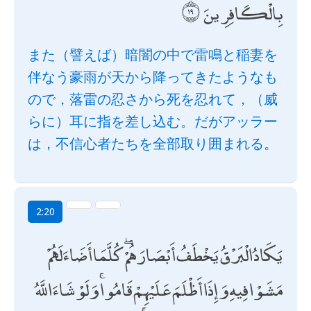
بِالْكَافِرِينَ
また（譬えば）暗闇の中で雷鳴と稲妻を
伴なう豪雨が天から降ってきたようなも
ので，落雷の忍さから死を忍れて，（威
らに）耳に指を差し込む。だがアッラー
は，不信心者たちを全部取り囲まれる。
2:20
يَكَادُ الْبَرْقُ يَخْطَفُ أَبْصَارَهُمْ ۖ كُلَّمَا أَضَاءَ لَهُمْ
مَشَوْا فِيهِ وَإِذَا أَظْلَمَ عَلَيْهِمْ قَامُوا ۚ وَلَوْ شَاءَ اللَّهُ