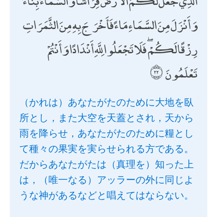
الَّذِي جَعَلَ لَكُمُ الْأَرْضَ فِرَاشًا وَالسَّمَاءَ بِنَاءً
وَأَنْزَلَ مِنَ السَّمَاءِ مَاءً فَأَخْرَجَ بِهِ مِنَ الثَّمَرَاتِ
رِزْقًا لَكُمْ ۖ فَلَا تَجْعَلُوا لِلَّهِ أَنْدَادًا وَأَنْتُمْ
تَعْلَمُونَ
（かれは）あなたがたのために大地を臥
所とし，また大空を天蓋とされ，天から
雨を降らせ，あなたがたのために糧とし
て種々の果実を実らせられる方である。
だからあなたがたは（真理を）知った上
は，（唯一なる）アッラーの外に同じよ
うな神があるなどと唱えてはならない。