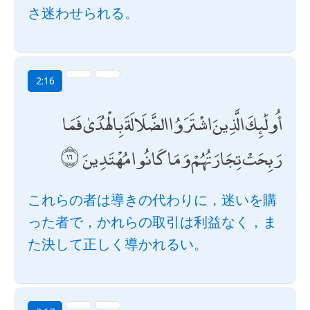
さ迷わせられる。
2:16
أُولَٰئِكَ الَّذِينَ اشْتَرَوُا الضَّلَالَةَ بِالْهُدَىٰ فَمَا
رَبِحَتْ تِجَارَتُهُمْ وَمَا كَانُوا مُهْتَدِينَ
これらの者は導きの代わりに，迷いを購
った者で，かれらの取引は利益なく，ま
た決して正しく導かれるい。