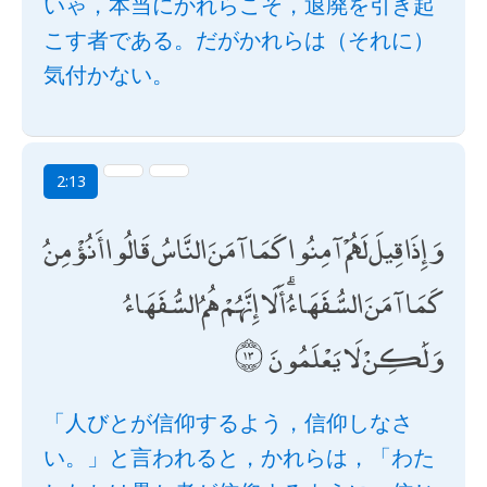
いゃ，本当にかれらこそ，退廃を引き起
こす者である。だがかれらは（それに）
気付かない。
2:13
وَإِذَا قِيلَ لَهُمْ آمِنُوا كَمَا آمَنَ النَّاسُ قَالُوا أَنُؤْمِنُ
كَمَا آمَنَ السُّفَهَاءُ ۗ أَلَا إِنَّهُمْ هُمُ السُّفَهَاءُ
وَلَٰكِنْ لَا يَعْلَمُونَ
「人びとが信仰するよう，信仰しなさ
い。」と言われると，かれらは，「わた