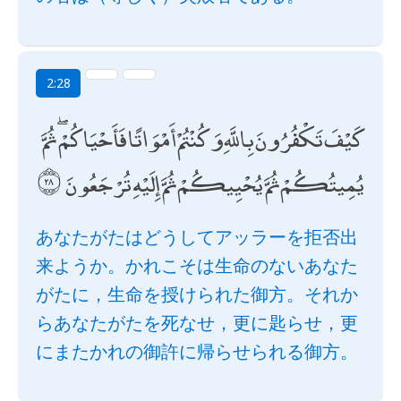
2:28
كَيْفَ تَكْفُرُونَ بِاللَّهِ وَكُنْتُمْ أَمْوَاتًا فَأَحْيَاكُمْ ۖ ثُمَّ
يُمِيتُكُمْ ثُمَّ يُحْيِيكُمْ ثُمَّ إِلَيْهِ تُرْجَعُونَ
あなたがたはどうしてアッラーを拒否出
来ようか。かれこそは生命のないあなた
がたに，生命を授けられた御方。それか
らあなたがたを死なせ，更に匙らせ，更
にまたかれの御許に帰らせられる御方。