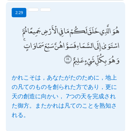
2:29
هُوَ الَّذِي خَلَقَ لَكُمْ مَا فِي الْأَرْضِ جَمِيعًا ثُمَّ
اسْتَوَىٰ إِلَى السَّمَاءِ فَسَوَّاهُنَّ سَبْعَ سَمَاوَاتٍ ۚ
وَهُوَ بِكُلِّ شَيْءٍ عَلِيمٌ
かれこそは，あなたがたのために，地上
の凡てのものを創られた方であり，更に
天の創造に向かい， 7つの天を完成され
た御方。またかれは凡てのことを熟知さ
れる。