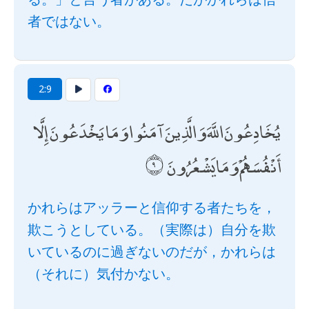
者ではない。
2:9
يُخَادِعُونَ اللَّهَ وَالَّذِينَ آمَنُوا وَمَا يَخْدَعُونَ إِلَّا
أَنْفُسَهُمْ وَمَا يَشْعُرُونَ
かれらはアッラーと信仰する者たちを，
欺こうとしている。（実際は）自分を欺
いているのに過ぎないのだが，かれらは
（それに）気付かない。