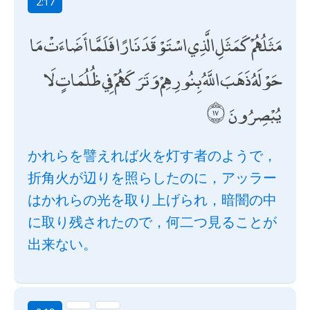
2:17
مَثَلُهُمْ كَمَثَلِ الَّذِي اسْتَوْقَدَ نَارًا فَلَمَّا أَضَاءَتْ مَا
حَوْلَهُ ذَهَبَ اللَّهُ بِنُورِهِمْ وَتَرَكَهُمْ فِي ظُلُمَاتٍ لَا
يُبْصِرُونَ
かれらを譬えれば火を灯す者のようで，
折角火が辺りを照らしたのに，アッラー
はかれらの光を取り上げられ，暗闇の中
に取り残されたので，何二つ見ることが
出来ない。