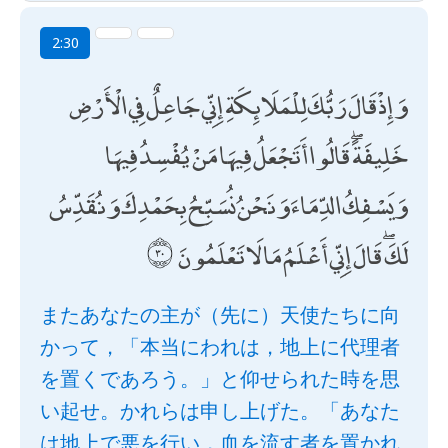
2:30
وَإِذْ قَالَ رَبُّكَ لِلْمَلَائِكَةِ إِنِّي جَاعِلٌ فِي الْأَرْضِ
خَلِيفَةً ۖ قَالُوا أَتَجْعَلُ فِيهَا مَنْ يُفْسِدُ فِيهَا
وَيَسْفِكُ الدِّمَاءَ وَنَحْنُ نُسَبِّحُ بِحَمْدِكَ وَنُقَدِّسُ
لَكَ ۖ قَالَ إِنِّي أَعْلَمُ مَا لَا تَعْلَمُونَ
またあなたの主が（先に）天使たちに向
かって，「本当にわれは，地上に代理者
を置くであろう。」と仰せられた時を思
い起せ。かれらは申し上げた。「あなた
は地上で悪を行い，血を流す者を置かれ