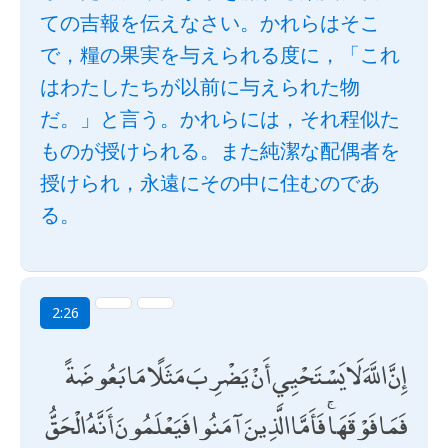
ての吉報を伝えなさい。かれらはそこ
で，糧の果実を与えられる度に，「これ
はわたしたちが以前に与えられた物
だ。」と言う。かれらには，それ程似た
ものが授けられる。また純潔な配偶者を
授けられ，永遠にその中に住むのであ
る。
2:26
إِنَّ اللَّهَ لَا يَسْتَحْيِي أَنْ يَضْرِبَ مَثَلًا مَا بَعُوضَةً
فَمَا فَوْقَهَا ۚ فَأَمَّا الَّذِينَ آمَنُوا فَيَعْلَمُونَ أَنَّهُ الْحَقُّ