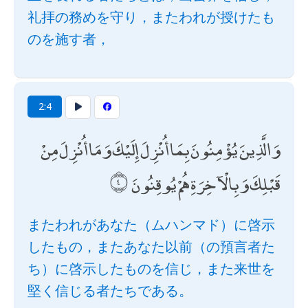
礼拝の務めを守り，またわれが授けたも
のを施す者，
2:4
وَالَّذِينَ يُؤْمِنُونَ بِمَا أُنْزِلَ إِلَيْكَ وَمَا أُنْزِلَ مِنْ
قَبْلِكَ وَبِالْآخِرَةِ هُمْ يُوقِنُونَ
またわれがあなた（ムハンマド）に啓示
したもの，またあなた以前（の預言者た
ち）に啓示したものを信じ，また来世を
堅く信じる者たちである。