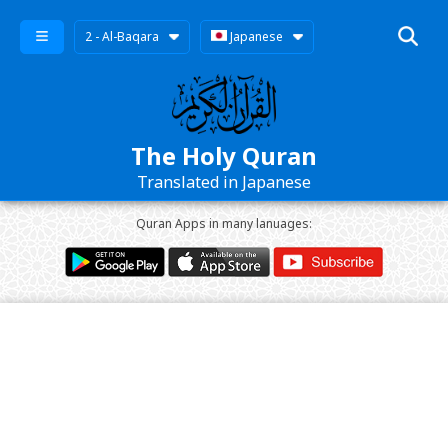
2 - Al-Baqara
Japanese
The Holy Quran
Translated in Japanese
Quran Apps in many lanuages: