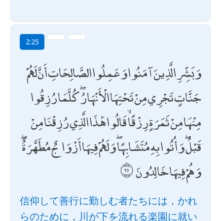
2:25
وَبَشِّرِ الَّذِينَ آمَنُوا وَعَمِلُوا الصَّالِحَاتِ أَنَّ لَهُمْ
جَنَّاتٍ تَجْرِي مِنْ تَحْتِهَا الْأَنْهَارُ ۖ كُلَّمَا رُزِقُوا
مِنْهَا مِنْ ثَمَرَةٍ رِزْقًا ۙ قَالُوا هَٰذَا الَّذِي رُزِقْنَا مِنْ
قَبْلُ ۖ وَأُتُوا بِهِ مُتَشَابِهًا ۖ وَلَهُمْ فِيهَا أَزْوَاجٌ مُطَهَّرَةٌ ۖ
وَهُمْ فِيهَا خَالِدُونَ
信仰して善行に勤しむ者たちには，かれ
らのために，川が下を流れる楽園に就い