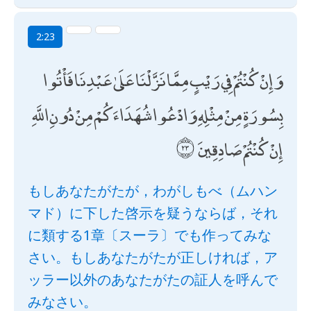
2:23
وَإِنْ كُنْتُمْ فِي رَيْبٍ مِمَّا نَزَّلْنَا عَلَىٰ عَبْدِنَا فَأْتُوا
بِسُورَةٍ مِنْ مِثْلِهِ وَادْعُوا شُهَدَاءَكُمْ مِنْ دُونِ اللَّهِ
إِنْ كُنْتُمْ صَادِقِينَ
もしあなたがたが，わがしもべ（ムハン
マド）に下した啓示を疑うならば，それ
に類する1章〔スーラ〕でも作ってみな
さい。もしあなたがたが正しければ，ア
ッラー以外のあなたがたの証人を呼んで
みなさい。