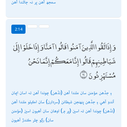
سمجھ آھن پر نہ ڄاڻندا آھن
2:14
وَإِذَا لَقُوا الَّذِينَ آمَنُوا قَالُوا آمَنَّا وَإِذَا خَلَوْا إِلَىٰ
شَيَاطِينِهِمْ قَالُوا إِنَّا مَعَكُمْ إِنَّمَا نَحْنُ
مُسْتَهْزِئُونَ
۽ جڏھن مؤمنن سان ملندا آھن (تڏھن) چوندا آھن تہ اسان ايمان
آندو آھي ۽ جڏھن پنھنجن شيطانن (سردارن) سان اڪيلو ملندا آھن
(تڏھن) چوندا آھن تہ اسين (پر ۾) اوھان سان آھيون اسين (مؤمنن
سان) رڳو چٿر ڪندڙ آھيون