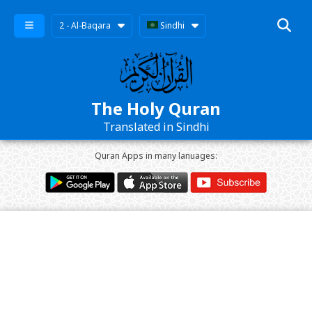
2 - Al-Baqara
Sindhi
The Holy Quran
Translated in Sindhi
Quran Apps in many lanuages: