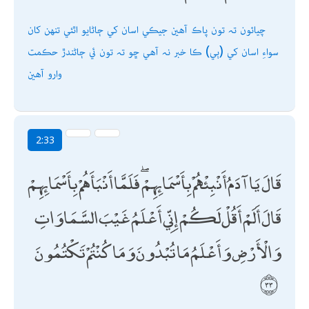
چيائون تہ تون پاڪ آھين جيڪي اسان کي ڄاڻايو اٿئي تنھن کان
سواءِ اسان کي (ٻي) ڪا خبر نہ آھي ڇو تہ تون ئي ڄاڻندڙ حڪمت
وارو آھين
2:33
قَالَ يَا آدَمُ أَنْبِئْهُمْ بِأَسْمَائِهِمْ ۖ فَلَمَّا أَنْبَأَهُمْ بِأَسْمَائِهِمْ
قَالَ أَلَمْ أَقُلْ لَكُمْ إِنِّي أَعْلَمُ غَيْبَ السَّمَاوَاتِ
وَالْأَرْضِ وَأَعْلَمُ مَا تُبْدُونَ وَمَا كُنْتُمْ تَكْتُمُونَ