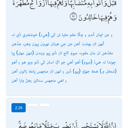
قَبْلُ ۖ وَأُتُوا بِهِ مُتَشَابِهًا ۖ وَلَهُمْ فِيهَا أَزْوَاجٌ مُطَهَّرَةٌ ۖ
وَهُمْ فِيهَا خَالِدُونَ
۽ جن ايمان آندو ۽ چڱا ڪم ڪيا تن کي (ھيءَ) خوشخبري ڏي تہ
اُنھن لاءِ بھشت آھن جن جي ھيٺان نھرون پيون وھن، جڏھن
ڪڏھن ان مان ڪوبہ ميوو کاڄ لاءِ ڏنو پيو ويندن (تنھن مھل) پيا
چوندا تہ ھيءُ (ميوو) اُھو آھي جو اڳ اسان کي ڏنو ويو ھو ۽ اُھو
(شڪل ۾) ھڪ جھڙو (پيو) ڏبن ۽ انھن لاءِ منجھس پاڪ زالون آھن
۽ اھي منجھس سدائين رھڻ وارا آھن
2:26
إِنَّ اللَّهَ لَا يَسْتَحْيِي أَنْ يَضْرِبَ مَثَلًا مَا بَعُوضَةً