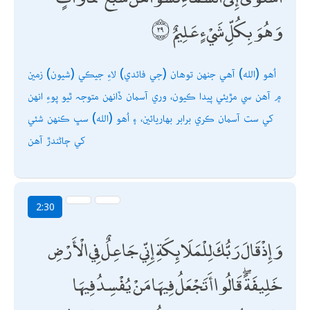
وَهُوَ بِكُلِّ شَيْءٍ عَلِيمٌ
اُھو (الله) آھي جنھن توھان (جي فائدي) لاءِ جيڪي (شيون) زمين
۾ آھن سي مڙيئي پيدا ڪيون، وري آسمان ڏانھن متوجہ ٿيو پوءِ انھن
کي ست آسمان ڪري برابر بھاريائين، ۽ اُھو (الله) سڀ ڪنھن شئي
کي ڄاڻندڙ آھن
2:30
وَإِذْ قَالَ رَبُّكَ لِلْمَلَائِكَةِ إِنِّي جَاعِلٌ فِي الْأَرْضِ
خَلِيفَةً ۖ قَالُوا أَتَجْعَلُ فِيهَا مَنْ يُفْسِدُ فِيهَا