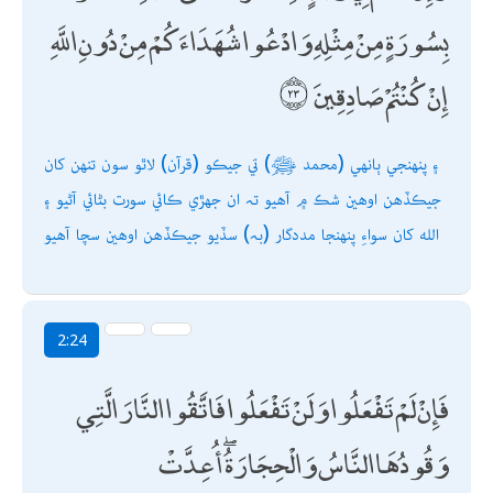
بِسُورَةٍ مِنْ مِثْلِهِ وَادْعُوا شُهَدَاءَكُمْ مِنْ دُونِ اللَّهِ
إِنْ كُنْتُمْ صَادِقِينَ
۽ پنھنجي ٻانھي (محمد ﷺ) تي جيڪو (قرآن) لاٿو سون تنھن کان
جيڪڏھن اوھين شڪ ۾ آھيو تہ ان جھڙي ڪائي سورت بڻائي آڻيو ۽
الله کان سواءِ پنھنجا مددگار (بہ) سڏيو جيڪڏھن اوھين سچا آھيو
2:24
فَإِنْ لَمْ تَفْعَلُوا وَلَنْ تَفْعَلُوا فَاتَّقُوا النَّارَ الَّتِي
وَقُودُهَا النَّاسُ وَالْحِجَارَةُ ۖ أُعِدَّتْ