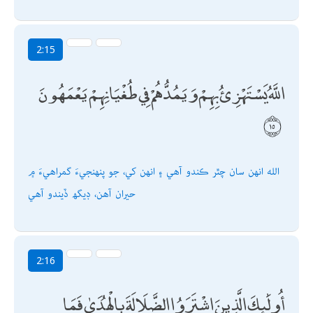
2:15
اللَّهُ يَسْتَهْزِئُ بِهِمْ وَيَمُدُّهُمْ فِي طُغْيَانِهِمْ يَعْمَهُونَ
الله انھن سان چٿر ڪندو آھي ۽ انھن کي، جو پنھنجيءَ گمراھيءَ ۾
حيران آھن، ڊيگھ ڏيندو آھي
2:16
أُولَٰئِكَ الَّذِينَ اشْتَرَوُا الضَّلَالَةَ بِالْهُدَىٰ فَمَا