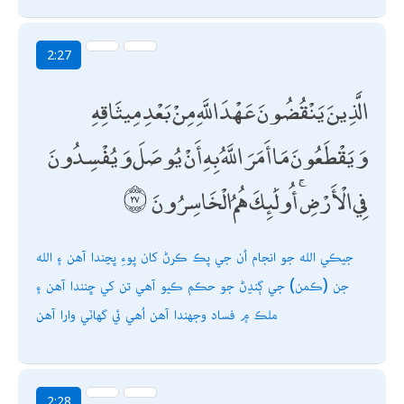
2:27
الَّذِينَ يَنْقُضُونَ عَهْدَ اللَّهِ مِنْ بَعْدِ مِيثَاقِهِ
وَيَقْطَعُونَ مَا أَمَرَ اللَّهُ بِهِ أَنْ يُوصَلَ وَيُفْسِدُونَ
فِي الْأَرْضِ ۚ أُولَٰئِكَ هُمُ الْخَاسِرُونَ
جيڪي الله جو انجام اُن جي پڪ ڪرڻ کان پوءِ ڀڃندا آھن ۽ الله
جن (ڪمن) جي ڳنڍڻ جو حڪم ڪيو آھي تن کي ڇنندا آھن ۽
ملڪ ۾ فساد وجھندا آھن اُھي ئي گھاٽي وارا آھن
2:28