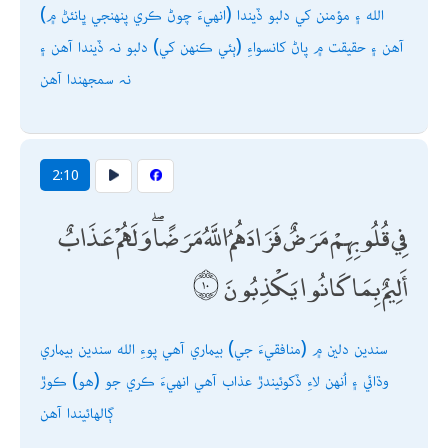
(انھيءَ چوڻ ڪري پنھنجي ڀانئڻ ۾) الله ۽ مؤمنن کي دلبو ڏيندا
آھن ۽ حقيقت ۾ پاڻ کانسواءِ (ٻئي ڪنھن کي) دلبو نہ ڏيندا آھن ۽
نہ سمجھندا آھن
2:10
فِي قُلُوبِهِمْ مَرَضٌ فَزَادَهُمُ اللَّهُ مَرَضًا ۖ وَلَهُمْ عَذَابٌ
أَلِيمٌ بِمَا كَانُوا يَكْذِبُونَ
سندين دلين ۾ (منافقيءَ جي) بيماري آھي پوءِ الله سندين بيماري
وڌائي ۽ اُنھن لاءِ ڏکوئيندڙ عذاب آھي انھيءَ ڪري جو (ھو) ڪوڙ
ڳالھائيندا آھن