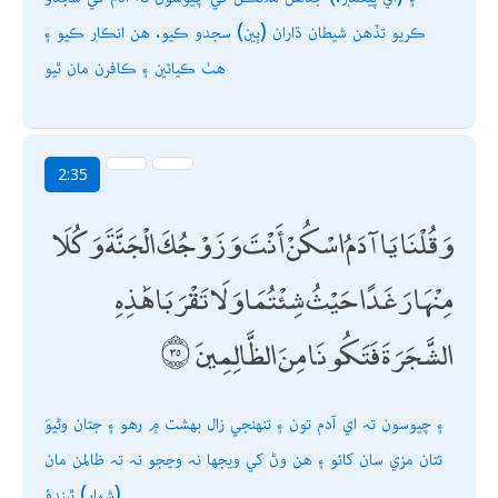
ڪريو تڏھن شيطان ڌاران (ٻين) سجدو ڪيو. ھن انڪار ڪيو ۽
ھٺ ڪيائين ۽ ڪافرن مان ٿيو
2:35
وَقُلْنَا يَا آدَمُ اسْكُنْ أَنْتَ وَزَوْجُكَ الْجَنَّةَ وَكُلَا
مِنْهَا رَغَدًا حَيْثُ شِئْتُمَا وَلَا تَقْرَبَا هَٰذِهِ
الشَّجَرَةَ فَتَكُونَا مِنَ الظَّالِمِينَ
۽ چيوسون تہ اي آدم تون ۽ تنھنجي زال بھشت ۾ رھو ۽ جتان وڻيوَ
تتان مزي سان کائو ۽ ھن وڻ کي ويجھا نہ وڃجو نہ تہ ظالمن مان
(شمار) ٿيندؤ