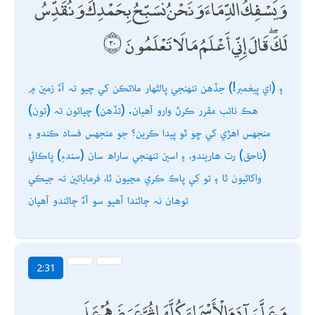
وَيَسْفِكُ الدِّمَاءَ وَنَحْنُ نُسَبِّحُ بِحَمْدِكَ وَنُقَدِّسُ
لَكَ ۖ قَالَ إِنِّي أَعْلَمُ مَا لَا تَعْلَمُونَ
۽ (اي پيغمبر!) جڏھن تنھنجي پالڻھار ملائڪن کي چيو تہ آءٌ زمين ۾
ھڪ نائب مقرر ڪرڻ وارو آھيان. (تڏھن) چيائون تہ (تون)
منجھس اھڙي کي ڇو ٿو پيدا ڪرين؟ جو منجھس فساد ڪندو ۽
(ناحق) رت ھاريندو، ۽ اسين تنھنجي ساراھ سان (سندءِ) پاڪائي
واکاڻيون ٿا ۽ تو کي پاڪ ڪري مڃيون ٿا، فرمايائين تہ جيڪي
توھان نہ ڄاڻندا آھيو سو آءٌ ڄاڻندو آھيان
2:31
وَعَلَّمَ آدَمَ الْأَسْمَاءَ كُلَّهَا ثُمَّ عَرَضَهُمْ عَلَى