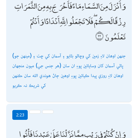
وَأَنْزَلَ مِنَ السَّمَاءِ مَاءً فَأَخْرَجَ بِهِ مِنَ الثَّمَرَاتِ
رِزْقًا لَكُمْ ۖ فَلَا تَجْعَلُوا لِلَّهِ أَنْدَادًا وَأَنْتُمْ
تَعْلَمُونَ
جنھن اوھان لاءِ زمين کي وڇاڻو بڻايو ۽ آسمان کي ڇت ۽ (مينھن جو)
پاڻي آسمان کان وسايائين پوءِ ان سان (ھر جنس جي) ميون منجھان
اوھان لاءِ روزي پيدا ڪيائين پوءِ اوھين ڄاڻ ھوندي الله سان ڪنھن
کي شريڪ نہ ڪريو
2:23
وَإِنْ كُنْتُمْ فِي رَيْبٍ مِمَّا نَزَّلْنَا عَلَىٰ عَبْدِنَا فَأْتُوا