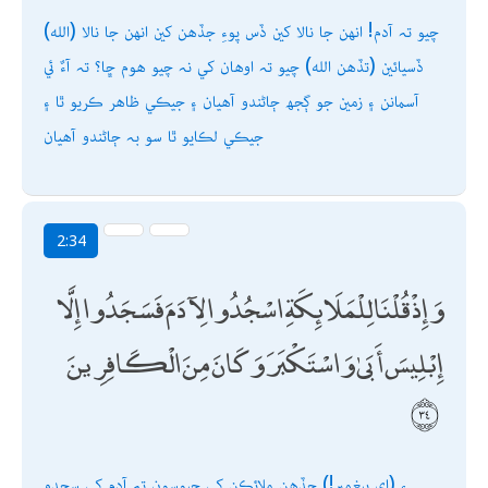
(الله) چيو تہ آدم! انھن جا نالا کين ڏس پوءِ جڏھن کين انھن جا نالا
ڏسيائين (تڏھن الله) چيو تہ اوھان کي نہ چيو ھوم ڇا؟ تہ آءٌ ئي
آسمانن ۽ زمين جو ڳجھ ڄاڻندو آھيان ۽ جيڪي ظاھر ڪريو ٿا ۽
جيڪي لڪايو ٿا سو بہ ڄاڻندو آھيان
2:34
وَإِذْ قُلْنَا لِلْمَلَائِكَةِ اسْجُدُوا لِآدَمَ فَسَجَدُوا إِلَّا
إِبْلِيسَ أَبَىٰ وَاسْتَكْبَرَ وَكَانَ مِنَ الْكَافِرِينَ
۽ (اي پيغمبر!) جڏھن ملائڪن کي چيوسون تہ آدم کي سجدو