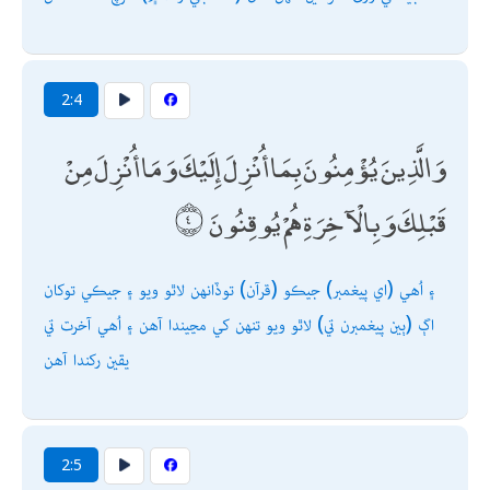
2:4
وَالَّذِينَ يُؤْمِنُونَ بِمَا أُنْزِلَ إِلَيْكَ وَمَا أُنْزِلَ مِنْ
قَبْلِكَ وَبِالْآخِرَةِ هُمْ يُوقِنُونَ
۽ اُھي (اي پيغمبر) جيڪو (قرآن) توڏانھن لاٿو ويو ۽ جيڪي توکان
اڳ (ٻين پيغمبرن تي) لاٿو ويو تنھن کي مڃيندا آھن ۽ اُھي آخرت تي
يقين رکندا آھن
2:5