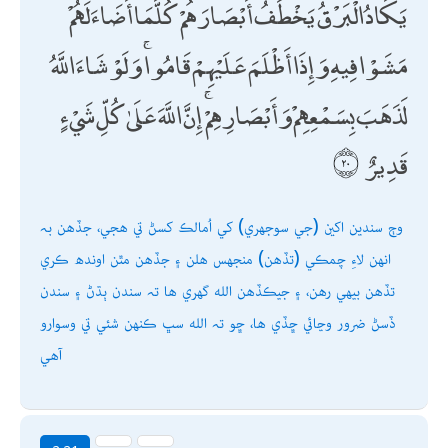
يَكَادُ الْبَرْقُ يَخْطَفُ أَبْصَارَهُمْ ۖ كُلَّمَا أَضَاءَ لَهُمْ
مَشَوْا فِيهِ وَإِذَا أَظْلَمَ عَلَيْهِمْ قَامُوا ۚ وَلَوْ شَاءَ اللَّهُ
لَذَهَبَ بِسَمْعِهِمْ وَأَبْصَارِهِمْ ۚ إِنَّ اللَّهَ عَلَىٰ كُلِّ شَيْءٍ
قَدِيرٌ
وڄ سندين اکين (جي سوجھري) کي اُمالڪ کسڻ تي ھجي، جڏھن بہ
انھن لاءِ چمڪي (تڏھن) منجھس ھلن ۽ جڏھن مٿن اوندھ ڪري
تڏھن بيھي رھن، ۽ جيڪڏھن الله گھري ھا تہ سندن ٻڌڻ ۽ سندن
ڏسڻ ضرور وڃائي ڇڏي ھا، ڇو تہ الله سڀ ڪنھن شئي تي وسوارو
آھي