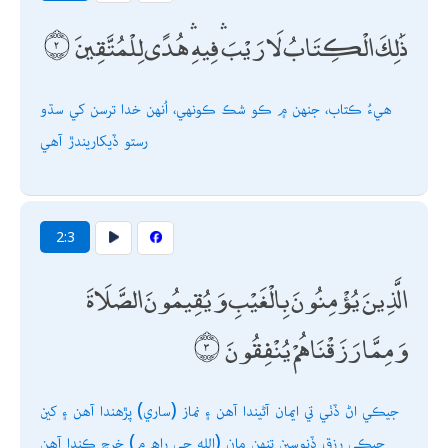
ذَٰلِكَ الْكِتَابُ لَا رَيْبَ ۛ فِيهِ ۛ هُدًى لِلْمُتَّقِينَ
ھيءُ ڪتاب، جنھن ۾ ڪو شڪ ڪونھي، اُنھن خدا ترسن کي سڌو
رستو ڏيکاريندڙ آھي
2:3
الَّذِينَ يُؤْمِنُونَ بِالْغَيْبِ وَيُقِيمُونَ الصَّلَاةَ
وَمِمَّا رَزَقْنَاهُمْ يُنْفِقُونَ
جيڪي اڻ ڏٺي تي ايمان آڻيندا آھن ۽ نماز (ساري) پڙھندا آھن ۽ کين
جيڪي رزق ڏنوسين تنھن مان (الله جي راھ ۾) خرچ ڪندا آھن