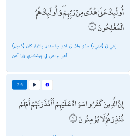
أُولَٰئِكَ عَلَىٰ هُدًى مِنْ رَبِّهِمْ ۖ وَأُولَٰئِكَ هُمُ
الْمُفْلِحُونَ
اِھي ئي (انھيءَ) سڌي واٽ تي آھن جا سندن پالڻھار کان (ڏسيل)
آھي ۽ اِھي ئي ڇوٽڪاري وارا آھن
2:6
إِنَّ الَّذِينَ كَفَرُوا سَوَاءٌ عَلَيْهِمْ أَأَنْذَرْتَهُمْ أَمْ لَمْ
تُنْذِرْهُمْ لَا يُؤْمِنُونَ