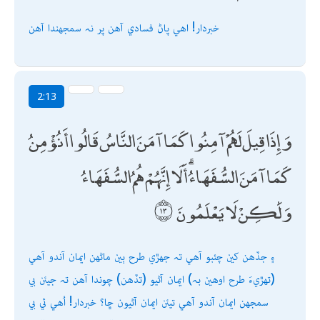
خبردار! اھي پاڻ فسادي آھن پر نہ سمجھندا آھن
2:13
وَإِذَا قِيلَ لَهُمْ آمِنُوا كَمَا آمَنَ النَّاسُ قَالُوا أَنُؤْمِنُ
كَمَا آمَنَ السُّفَهَاءُ ۗ أَلَا إِنَّهُمْ هُمُ السُّفَهَاءُ
وَلَٰكِنْ لَا يَعْلَمُونَ
۽ جڏھن کين چئبو آھي تہ جھڙي طرح ٻين ماڻھن ايمان آندو آھي
(تھڙيءَ طرح اوھين بہ) ايمان آڻيو (تڏھن) چوندا آھن تہ جيئن بي
سمجھن ايمان آندو آھي تيئن ايمان آڻيون ڇا؟ خبردار! اُھي ئي بي