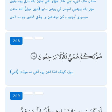
سندن مثال انھيءَ جي مثال جھڙو آھي جنھن باھ ٻاري پوءِ جنھن
مھل باھ پنھنجي آسپاس کي روشن ڪيو (تنھن مھل) الله سندن
سوجھرو اُجھايو ۽ کين اونداھين ۾ ڇڏي ڏنائين جو نہ ڏسن
2:18
صُمٌّ بُكْمٌ عُمْيٌ فَهُمْ لَا يَرْجِعُونَ
(اھي) ٻوڙا، گونگا، انڌا آھن پوءِ اُھي نہ موٽندا
2:19
أَوْ كَصَيِّبٍ مِنَ السَّمَاءِ فِيهِ ظُلُمَاتٌ وَرَعْدٌ