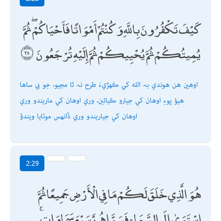
كَيْفَ تَكْفُرُونَ بِاللَّهِ وَكُنْتُمْ أَمْوَاتًا فَأَحْيَاكُمْ ۖ ثُمَّ
يُمِيتُكُمْ ثُمَّ يُحْيِيكُمْ ثُمَّ إِلَيْهِ تُرْجَعُونَ
اوھين ھن ھوندي بہ الله کي ڪھڙيءَ طرح نہ ٿا مڃيو، جو بي ساھا
ھيؤ پوءِ اوھان کي جيئرو ڪيائين، وري اوھان کي ماريندو وري
اوھان کي جياريندو وري ڏانھس موٽايا ويندؤ
2:29
هُوَ الَّذِي خَلَقَ لَكُمْ مَا فِي الْأَرْضِ جَمِيعًا ثُمَّ
اسْتَوَىٰ إِلَى السَّمَاءِ فَسَوَّاهُنَّ سَبْعَ سَمَاوَاتٍ ۚ