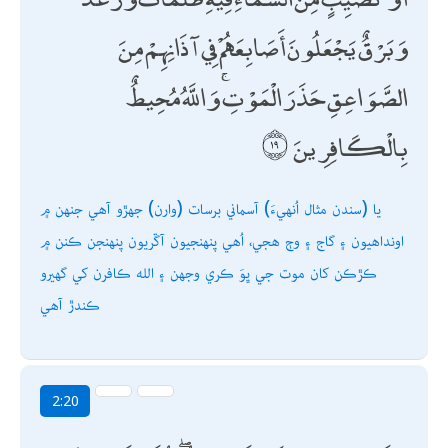
وَبَرْقٌ يَجْعَلُونَ أَصَابِعَهُمْ فِي آذَانِهِمْ مِنَ
الصَّوَاعِقِ حَذَرَ الْمَوْتِ ۚ وَاللَّهُ مُحِيطٌ
بِالْكَافِرِينَ
يا (سندن مثال اُنھيءَ) آسماني برسات (وارن) جھڙو آھي جنھن ۾
اونداھيون ۽ گاج ۽ وڄ ھجي، اُھي پنھنجيون آڱريون پنھنجن ڪنن ۾
ڪڙڪن کان موت جي ڀوَ ڪري وجھن ۽ الله ڪافرن کي گھيرو
ڪندڙ آھي
2:20