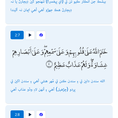
بيشڪ جن انڪار ڪيو تن تي (اي پيغمبر!) تنھنجو کين ڊيڄارڻ يا نہ
ڊيڄارڻ ھڪ جھڙو آھي اُھي ايمان نہ آڻيندا
2:7
خَتَمَ اللَّهُ عَلَىٰ قُلُوبِهِمْ وَعَلَىٰ سَمْعِهِمْ ۖ وَعَلَىٰ أَبْصَارِهِمْ
غِشَاوَةٌ ۖ وَلَهُمْ عَذَابٌ عَظِيمٌ
الله سندن دلين تي ۽ سندن ڪنن تي مُھر ھنئي آھي ۽ سندن اکين تي
پردو (چڙھيل) آھي ۽ اُنھن لاءِ وڏو عذاب آھي
2:8