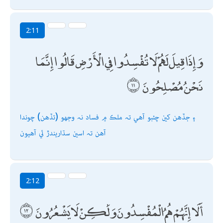
2:11
وَإِذَا قِيلَ لَهُمْ لَا تُفْسِدُوا فِي الْأَرْضِ قَالُوا إِنَّمَا
نَحْنُ مُصْلِحُونَ
۽ جڏھن کين چئبو آھي تہ ملڪ ۾ فساد نہ وجھو (تڏھن) چوندا
آھن تہ اسين سڌاريندڙ ئي آھيون
2:12
أَلَا إِنَّهُمْ هُمُ الْمُفْسِدُونَ وَلَٰكِنْ لَا يَشْعُرُونَ