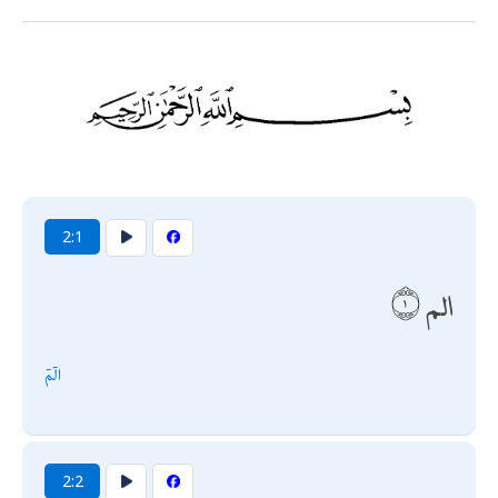
2:1
الم
الٓمٓ
2:2