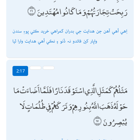
رَبِحَتْ تِجَارَتُهُمْ وَمَا كَانُوا مُهْتَدِينَ
اِھي اُھي آھن جن ھدايت جي بدران گمراھي خريد ڪئي پوءِ سندن
واپار کين فائدو نہ ڏنو ۽ نڪي اُھي ھدايت وارا ٿيا
2:17
مَثَلُهُمْ كَمَثَلِ الَّذِي اسْتَوْقَدَ نَارًا فَلَمَّا أَضَاءَتْ مَا
حَوْلَهُ ذَهَبَ اللَّهُ بِنُورِهِمْ وَتَرَكَهُمْ فِي ظُلُمَاتٍ لَا
يُبْصِرُونَ