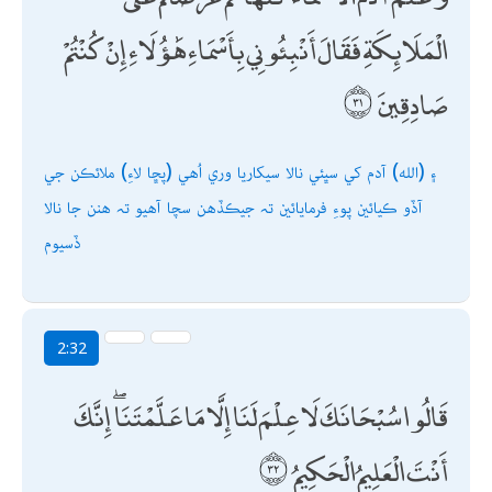
الْمَلَائِكَةِ فَقَالَ أَنْبِئُونِي بِأَسْمَاءِ هَٰؤُلَاءِ إِنْ كُنْتُمْ
صَادِقِينَ
۽ (الله) آدم کي سڀئي نالا سيکاريا وري اُھي (پڇا لاءِ) ملائڪن جي
آڏو ڪيائين پوءِ فرمايائين تہ جيڪڏھن سچا آھيو تہ ھنن جا نالا
ڏسيوم
2:32
قَالُوا سُبْحَانَكَ لَا عِلْمَ لَنَا إِلَّا مَا عَلَّمْتَنَا ۖ إِنَّكَ
أَنْتَ الْعَلِيمُ الْحَكِيمُ