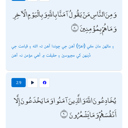
وَمِنَ النَّاسِ مَنْ يَقُولُ آمَنَّا بِاللَّهِ وَبِالْيَوْمِ الْآخِرِ
وَمَا هُمْ بِمُؤْمِنِينَ
۽ ماڻھن مان ڪي (اھڙا) آھن جي چوندا آھن تہ الله ۽ قيامت جي
ڏينھن کي مڃيوسين ۽ حقيقت ۾ اُھي مؤمن نہ آھن
2:9
يُخَادِعُونَ اللَّهَ وَالَّذِينَ آمَنُوا وَمَا يَخْدَعُونَ إِلَّا
أَنْفُسَهُمْ وَمَا يَشْعُرُونَ