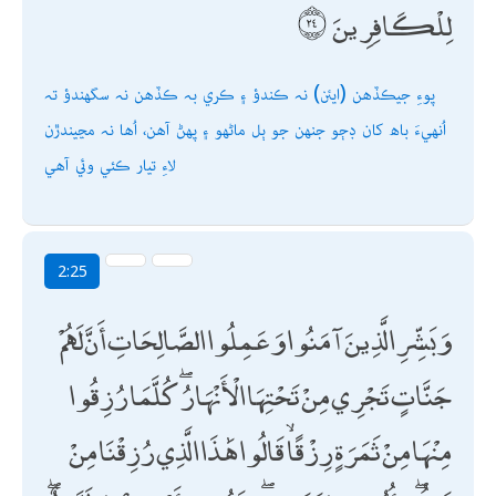
لِلْكَافِرِينَ
پوءِ جيڪڏھن (ايئن) نہ ڪندؤ ۽ ڪري بہ ڪڏھن نہ سگھندؤ تہ
اُنھيءَ باھ کان ڊڄو جنھن جو ٻل ماڻھو ۽ پھڻ آھن، اُھا نہ مڃيندڙن
لاءِ تيار ڪئي وئي آھي
2:25
وَبَشِّرِ الَّذِينَ آمَنُوا وَعَمِلُوا الصَّالِحَاتِ أَنَّ لَهُمْ
جَنَّاتٍ تَجْرِي مِنْ تَحْتِهَا الْأَنْهَارُ ۖ كُلَّمَا رُزِقُوا
مِنْهَا مِنْ ثَمَرَةٍ رِزْقًا ۙ قَالُوا هَٰذَا الَّذِي رُزِقْنَا مِنْ