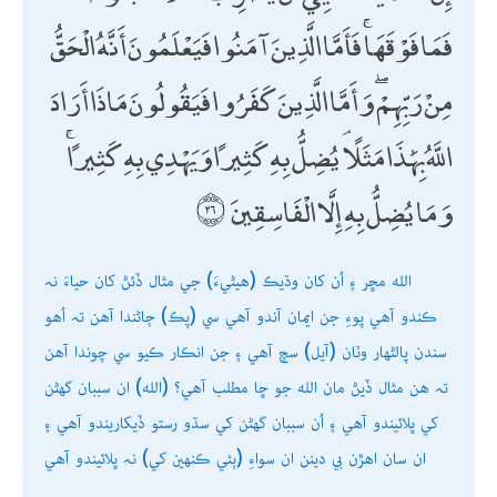
فَمَا فَوْقَهَا ۚ فَأَمَّا الَّذِينَ آمَنُوا فَيَعْلَمُونَ أَنَّهُ الْحَقُّ
مِنْ رَبِّهِمْ ۖ وَأَمَّا الَّذِينَ كَفَرُوا فَيَقُولُونَ مَاذَا أَرَادَ
اللَّهُ بِهَٰذَا مَثَلًا ۘ يُضِلُّ بِهِ كَثِيرًا وَيَهْدِي بِهِ كَثِيرًا ۚ
وَمَا يُضِلُّ بِهِ إِلَّا الْفَاسِقِينَ
الله مڇر ۽ اُن کان وڌيڪ (ھيڻيءَ) جي مثال ڏئڻ کان حياءَ نہ
ڪندو آھي پوءِ جن ايمان آندو آھي سي (پڪ) ڄاڻندا آھن تہ اُھو
سندن پالڻھار وٽان (آيل) سچ آھي ۽ جن انڪار ڪيو سي چوندا آھن
تہ ھن مثال ڏيڻ مان الله جو ڇا مطلب آھي؟ (الله) ان سببان گھڻن
کي ڀلائيندو آھي ۽ اُن سببان گھڻن کي سڌو رستو ڏيکاريندو آھي ۽
ان سان اھڙن بي دينن ان سواءِ (ٻئي ڪنھين کي) نہ ڀلائيندو آھي