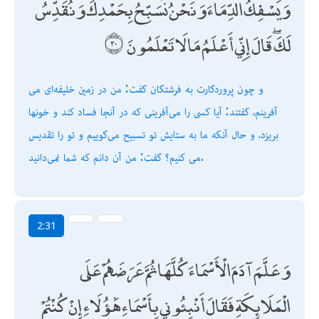
وَيَسْفِكُ الدِّمَاءَ وَنَحْنُ نُسَبِّحُ بِحَمْدِكَ وَنُقَدِّسُ
لَكَ ۖ قَالَ إِنِّي أَعْلَمُ مَا لَا تَعْلَمُونَ
و چون پروردگارت به فرشتگان گفت: من در زمين خليفه‌اى مى
آفرينم، گفتند: آيا كسى را مى‌آفرينى كه در آنجا فساد كند و خونها
بريزد، و حال آنكه ما به ستايش تو تسبيح مى‌گوييم و تو را تقديس
مى كنيم؟ گفت: من آن دانم كه شما نمى‌دانيد.
2:31
وَعَلَّمَ آدَمَ الْأَسْمَاءَ كُلَّهَا ثُمَّ عَرَضَهُمْ عَلَى
الْمَلَائِكَةِ فَقَالَ أَنْبِئُونِي بِأَسْمَاءِ هَٰؤُلَاءِ إِنْ كُنْتُمْ