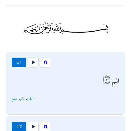
2:1
الم
الف. لام. ميم.
2:2