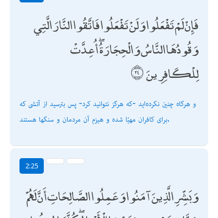
فَإِنْ لَمْ تَفْعَلُوا وَلَنْ تَفْعَلُوا فَاتَّقُوا النَّارَ الَّتِي
وَقُودُهَا النَّاسُ وَالْحِجَارَةُ ۖ أُعِدَّتْ
لِلْكَافِرِينَ
و هرگاه چنين نكرده‌ايد -كه هرگز نتوانيد كرد- پس بترسيد از آتشى كه
براى كافران مهيّا شده و هيزم آن مردمان و سنگها هستند.
2:25
وَبَشِّرِ الَّذِينَ آمَنُوا وَعَمِلُوا الصَّالِحَاتِ أَنَّ لَهُمْ