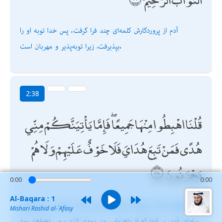
آدم از پروردگارش كلمه‌اى چند فرا گرفت. پس خدا توبه او را
بپذيرفت، زيرا توبه‌پذير و مهربان است.
2:38
قُلْنَا اهْبِطُوا مِنْهَا جَمِيعًا ۖ فَإِمَّا يَأْتِيَنَّكُمْ مِنِّي
هُدًى فَمَنْ تَبِعَ هُدَايَ فَلَا خَوْفٌ عَلَيْهِمْ وَلَا هُمْ
يَحْزَنُونَ
0:00
0:00
Al-Baqara : 1
گفتيم: همه از بهشت فرو شويد؛ پس اگر از جانب من راهنمايى
Mishari Rashid al-`Afasy
برايتان آمد، بر آنها كه از راهنمايى من پيروى كنند بيمى نخواهد بود