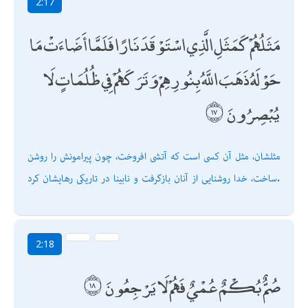
2:17
مَثَلُهُمْ كَمَثَلِ الَّذِي اسْتَوْقَدَ نَارًا فَلَمَّا أَضَاءَتْ مَا
حَوْلَهُ ذَهَبَ اللَّهُ بِنُورِهِمْ وَتَرَكَهُمْ فِي ظُلُمَاتٍ لَا
يُبْصِرُونَ
مثلشان، مثل آن كسى است كه آتشى افروخت، چون پيرامونش را روشن
ساخت، خدا روشنايى از آنان بازگرفت و نابينا در تاريكى رهايشان كرد.
2:18
صُمٌّ بُكْمٌ عُمْيٌ فَهُمْ لَا يَرْجِعُونَ