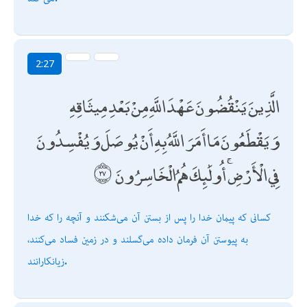
2:27
الَّذِينَ يَنْقُضُونَ عَهْدَ اللَّهِ مِنْ بَعْدِ مِيثَاقِهِ
وَيَقْطَعُونَ مَا أَمَرَ اللَّهُ بِهِ أَنْ يُوصَلَ وَيُفْسِدُونَ
فِي الْأَرْضِ ۚ أُولَٰئِكَ هُمُ الْخَاسِرُونَ
كسانى كه پيمان خدا را پس از بستن آن مى‌شكنند و آنچه را كه خدا
به پيوستن آن فرمان داده مى‌گسلند و در زمين فساد مى‌كنند،
زيانكارانند.