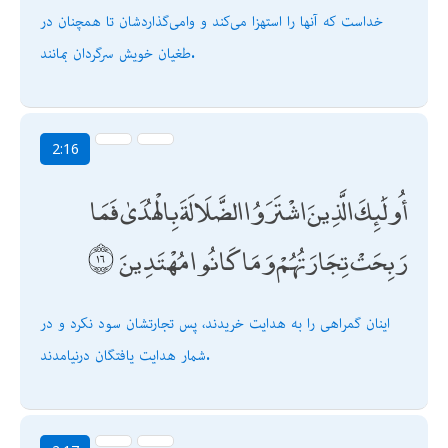
خداست كه آنها را استهزا مى‌كند و وامى‌گذاردشان تا همچنان در
طغيان خويش سرگردان بمانند.
2:16
أُولَٰئِكَ الَّذِينَ اشْتَرَوُا الضَّلَالَةَ بِالْهُدَىٰ فَمَا
رَبِحَتْ تِجَارَتُهُمْ وَمَا كَانُوا مُهْتَدِينَ
اينان گمراهى را به هدايت خريدند، پس تجارتشان سود نكرد و در
شمار هدايت يافتگان درنيامدند.