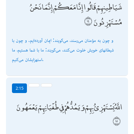
شَيَاطِينِهِمْ قَالُوا إِنَّا مَعَكُمْ إِنَّمَا نَحْنُ
مُسْتَهْزِئُونَ
و چون به مؤمنان مى‌رسند، مى‌گويند: ايمان آورده‌ايم. و چون با
شيطانهاى خويش خلوت مى‌كنند، مى‌گويند: ما با شما هستيم، ما
استهزايشان مى‌كنيم.
2:15
اللَّهُ يَسْتَهْزِئُ بِهِمْ وَيَمُدُّهُمْ فِي طُغْيَانِهِمْ يَعْمَهُونَ