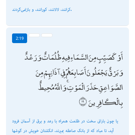
كرانند، لالانند، كورانند، و بازنمى‌گردند.
2:19
أَوْ كَصَيِّبٍ مِنَ السَّمَاءِ فِيهِ ظُلُمَاتٌ وَرَعْدٌ
وَبَرْقٌ يَجْعَلُونَ أَصَابِعَهُمْ فِي آذَانِهِمْ مِنَ
الصَّوَاعِقِ حَذَرَ الْمَوْتِ ۚ وَاللَّهُ مُحِيطٌ
بِالْكَافِرِينَ
يا چون بارانى سخت در ظلمت همراه با رعد و برق از آسمان فرود
آيد، تا مباد كه از بانگ صاعقه بميرند، انگشتان خويش در گوشها