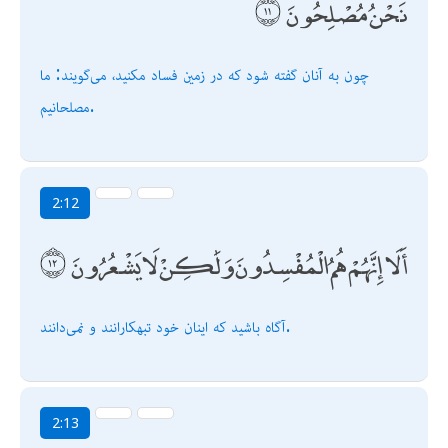
نَحْنُ مُصْلِحُونَ
چون به آنان گفته شود كه در زمين فساد مكنيد، مى‌گويند: ما
مصلحانيم.
2:12
أَلَا إِنَّهُمْ هُمُ الْمُفْسِدُونَ وَلَٰكِنْ لَا يَشْعُرُونَ
آگاه باشيد كه اينان خود تبهكارانند و نمى‌دانند.
2:13