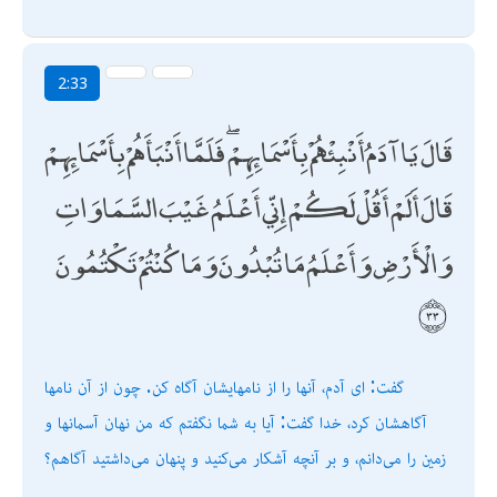
2:33
قَالَ يَا آدَمُ أَنْبِئْهُمْ بِأَسْمَائِهِمْ ۖ فَلَمَّا أَنْبَأَهُمْ بِأَسْمَائِهِمْ
قَالَ أَلَمْ أَقُلْ لَكُمْ إِنِّي أَعْلَمُ غَيْبَ السَّمَاوَاتِ
وَالْأَرْضِ وَأَعْلَمُ مَا تُبْدُونَ وَمَا كُنْتُمْ تَكْتُمُونَ
گفت: اى آدم، آنها را از نامهايشان آگاه كن. چون از آن نامها
آگاهشان كرد، خدا گفت: آيا به شما نگفتم كه من نهان آسمانها و
زمين را مى‌دانم، و بر آنچه آشكار مى‌كنيد و پنهان مى‌داشتيد آگاهم؟