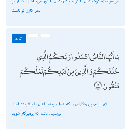
مى‌خواست، گوشهاشان را كر و چشمانشان را كور مى‌ساخت، كه او بر
هر كارى تواناست.
2:21
يَا أَيُّهَا النَّاسُ اعْبُدُوا رَبَّكُمُ الَّذِي
خَلَقَكُمْ وَالَّذِينَ مِنْ قَبْلِكُمْ لَعَلَّكُمْ
تَتَّقُونَ
اى مردم، پروردگارتان را كه شما و پيشينيانتان را بيافريده است
بپرستيد. باشد كه پرهيزگار شويد.