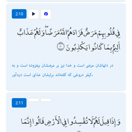
2:10
فِي قُلُوبِهِمْ مَرَضٌ فَزَادَهُمُ اللَّهُ مَرَضًا ۖ وَلَهُمْ عَذَابٌ
أَلِيمٌ بِمَا كَانُوا يَكْذِبُونَ
در دلهاشان مرضى است و خدا نيز بر مرضشان بيفزوده است و به
كيفر دروغى كه گفته‌اند برايشان عذابى است دردآور.
2:11
وَإِذَا قِيلَ لَهُمْ لَا تُفْسِدُوا فِي الْأَرْضِ قَالُوا إِنَّمَا