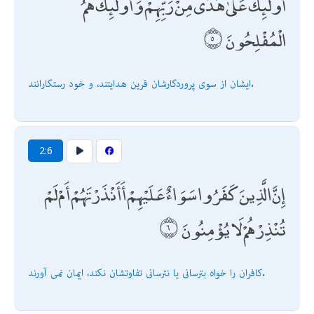
أُولَٰئِكَ عَلَىٰ هُدًى مِنْ رَبِّهِمْ ۖ وَأُولَٰئِكَ هُمُ
الْمُفْلِحُونَ
ايشان از سوى پروردگارشان قرين هدايتند، و خود رستگارانند.
2:6
إِنَّ الَّذِينَ كَفَرُوا سَوَاءٌ عَلَيْهِمْ أَأَنْذَرْتَهُمْ أَمْ لَمْ
تُنْذِرْهُمْ لَا يُؤْمِنُونَ
كافران را خواه بترسانى يا نترسانى تفاوتشان نكند، ايمان نمى آورند.