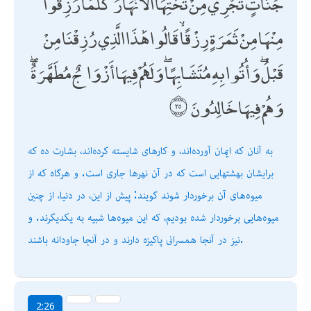
جَنَّاتٍ تَجْرِي مِنْ تَحْتِهَا الْأَنْهَارُ ۖ كُلَّمَا رُزِقُوا
مِنْهَا مِنْ ثَمَرَةٍ رِزْقًا ۙ قَالُوا هَٰذَا الَّذِي رُزِقْنَا مِنْ
قَبْلُ ۖ وَأُتُوا بِهِ مُتَشَابِهًا ۖ وَلَهُمْ فِيهَا أَزْوَاجٌ مُطَهَّرَةٌ ۖ
وَهُمْ فِيهَا خَالِدُونَ
به آنان كه ايمان آورده‌اند، و كارهاى شايسته كرده‌اند، بشارت ده كه
برايشان بهشتهايى است كه در آن نهرها جارى است. و هرگاه كه از
ميوه‌هاى آن برخوردار شوند گويند: پيش از اين، در دنيا، از چنين
ميوه‌هايى برخوردار شده بوديم، كه اين ميوه‌ها شبيه به يكديگرند. و
نيز در آنجا همسرانى پاكيزه دارند و در آنجا جاودانه باشند.
2:26