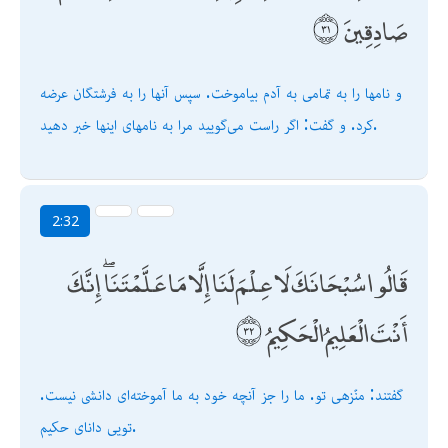
صَادِقِينَ
و نامها را به تمامى به آدم بياموخت. سپس آنها را به فرشتگان عرضه
كرد. و گفت: اگر راست مى‌گوييد مرا به نامهاى اينها خبر دهيد.
2:32
قَالُوا سُبْحَانَكَ لَا عِلْمَ لَنَا إِلَّا مَا عَلَّمْتَنَا ۖ إِنَّكَ
أَنْتَ الْعَلِيمُ الْحَكِيمُ
گفتند: منّزهى تو. ما را جز آنچه خود به ما آموخته‌اى دانشى نيست.
تويى داناى حكيم.