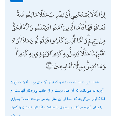
إِنَّ اللَّهَ لَا يَسْتَحْيِي أَنْ يَضْرِبَ مَثَلًا مَا بَعُوضَةً
فَمَا فَوْقَهَا ۚ فَأَمَّا الَّذِينَ آمَنُوا فَيَعْلَمُونَ أَنَّهُ الْحَقُّ
مِنْ رَبِّهِمْ ۖ وَأَمَّا الَّذِينَ كَفَرُوا فَيَقُولُونَ مَاذَا أَرَادَ
اللَّهُ بِهَٰذَا مَثَلًا ۘ يُضِلُّ بِهِ كَثِيرًا وَيَهْدِي بِهِ كَثِيرًا ۚ
وَمَا يُضِلُّ بِهِ إِلَّا الْفَاسِقِينَ
خدا ابايى ندارد كه به پشه و كمتر از آن مثل بزند. آنان كه ايمان
آورده‌اند مى‌دانند كه آن مثل درست و از جانب پروردگار آنهاست. و
امّا كافران مى‌گويند كه خدا از اين مثل چه مى‌خواسته است؟ بسيارى
را بدان گمراه مى‌كند و بسيارى را هدايت. امّا تنها فاسقان را گمراه
مى كند.