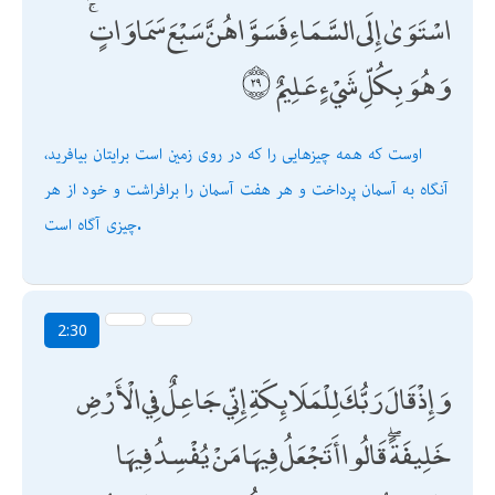
اسْتَوَىٰ إِلَى السَّمَاءِ فَسَوَّاهُنَّ سَبْعَ سَمَاوَاتٍ ۚ
وَهُوَ بِكُلِّ شَيْءٍ عَلِيمٌ
اوست كه همه چيزهايى را كه در روى زمين است برايتان بيافريد،
آنگاه به آسمان پرداخت و هر هفت آسمان را برافراشت و خود از هر
چيزى آگاه است.
2:30
وَإِذْ قَالَ رَبُّكَ لِلْمَلَائِكَةِ إِنِّي جَاعِلٌ فِي الْأَرْضِ
خَلِيفَةً ۖ قَالُوا أَتَجْعَلُ فِيهَا مَنْ يُفْسِدُ فِيهَا