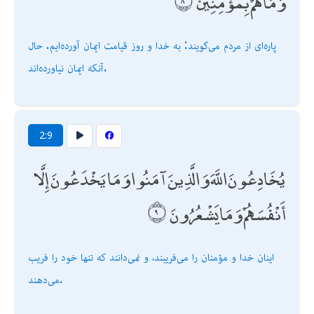
وَمَا هُمْ بِمُؤْمِنِينَ
پاره‌اى از مردم مى‌گويند: به خدا و روز قيامت ايمان آورده‌ايم. حال
آنكه ايمان نياورده‌اند.
2:9
يُخَادِعُونَ اللَّهَ وَالَّذِينَ آمَنُوا وَمَا يَخْدَعُونَ إِلَّا
أَنْفُسَهُمْ وَمَا يَشْعُرُونَ
اينان خدا و مؤمنان را مى‌فريبند، و نمى‌دانند كه تنها خود را فريب
مى‌دهند.