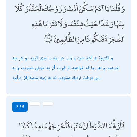
وَقُلْنَا يَا آدَمُ اسْكُنْ أَنْتَ وَزَوْجُكَ الْجَنَّةَ وَكُلَا
مِنْهَا رَغَدًا حَيْثُ شِئْتُمَا وَلَا تَقْرَبَا هَٰذِهِ
الشَّجَرَةَ فَتَكُونَا مِنَ الظَّالِمِينَ
و گفتيم: اى آدم، خود و زنت در بهشت جاى گيريد. و هر چه
خواهيد، و هر جا كه خواهيد، از ثمرات آن به خوشى بخوريد. و به
اين درخت نزديك مشويد، كه به زمره ستمكاران درآييد.
2:36
فَأَزَلَّهُمَا الشَّيْطَانُ عَنْهَا فَأَخْرَجَهُمَا مِمَّا كَانَا