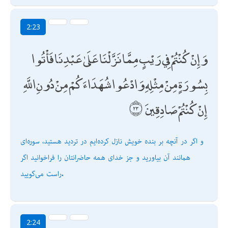
2:23
وَإِنْ كُنْتُمْ فِي رَيْبٍ مِمَّا نَزَّلْنَا عَلَىٰ عَبْدِنَا فَأْتُوا
بِسُورَةٍ مِنْ مِثْلِهِ وَادْعُوا شُهَدَاءَكُمْ مِنْ دُونِ اللَّهِ
إِنْ كُنْتُمْ صَادِقِينَ
و اگر در آنچه بر بنده خويش نازل كرده‌ايم در ترديد هستيد، سوره‌اى
همانند آن بياوريد و جز خداى همه حاضرانتان را فراخوانيد اگر
راست مى‌گوييد.
2:24