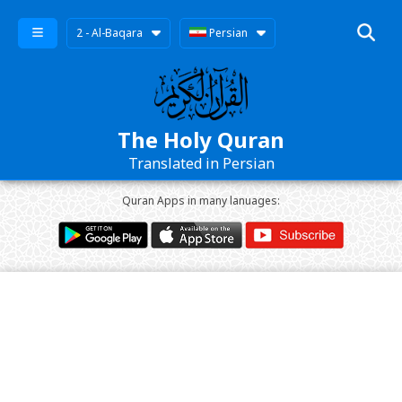
2 - Al-Baqara
Persian
The Holy Quran
Translated in Persian
Quran Apps in many lanuages: