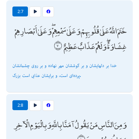
2:7
خَتَمَ اللَّهُ عَلَىٰ قُلُوبِهِمْ وَعَلَىٰ سَمْعِهِمْ ۖ وَعَلَىٰ أَبْصَارِهِمْ
غِشَاوَةٌ ۖ وَلَهُمْ عَذَابٌ عَظِيمٌ
خدا بر دلهايشان و بر گوششان مهر نهاده و بر روى چشمانشان
پرده‌اى است، و برايشان عذابى است بزرگ.
2:8
وَمِنَ النَّاسِ مَنْ يَقُولُ آمَنَّا بِاللَّهِ وَبِالْيَوْمِ الْآخِرِ