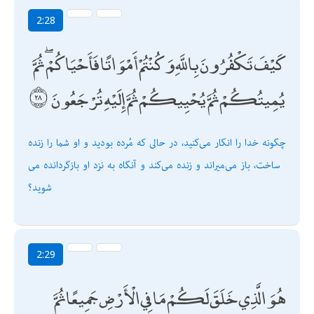
2:28
كَيْفَ تَكْفُرُونَ بِاللَّهِ وَكُنْتُمْ أَمْوَاتًا فَأَحْيَاكُمْ ۖ ثُمَّ
يُمِيتُكُمْ ثُمَّ يُحْيِيكُمْ ثُمَّ إِلَيْهِ تُرْجَعُونَ
چگونه خدا را انكار مى‌كنيد، در حالى كه مُرده بوديد و او شما را زنده
ساخت، باز مى‌ميراند و زنده مى‌كند و آنگاه به نزد او بازگردانده مى
شويد؟
2:29
هُوَ الَّذِي خَلَقَ لَكُمْ مَا فِي الْأَرْضِ جَمِيعًا ثُمَّ