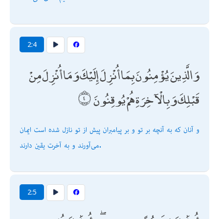
2:4
وَالَّذِينَ يُؤْمِنُونَ بِمَا أُنْزِلَ إِلَيْكَ وَمَا أُنْزِلَ مِنْ
قَبْلِكَ وَبِالْآخِرَةِ هُمْ يُوقِنُونَ
و آنان كه به آنچه بر تو و بر پيامبران پيش از تو نازل شده است ايمان
مى‌آورند و به آخرت يقين دارند.
2:5