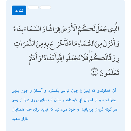
2:22
الَّذِي جَعَلَ لَكُمُ الْأَرْضَ فِرَاشًا وَالسَّمَاءَ بِنَاءً
وَأَنْزَلَ مِنَ السَّمَاءِ مَاءً فَأَخْرَجَ بِهِ مِنَ الثَّمَرَاتِ
رِزْقًا لَكُمْ ۖ فَلَا تَجْعَلُوا لِلَّهِ أَنْدَادًا وَأَنْتُمْ
تَعْلَمُونَ
آن خداوندى كه زمين را چون فراشى بگسترد، و آسمان را چون بنايى
بيفراشت، و از آسمان آبى فرستاد، و بدان آب براى روزى شما از زمين
هر گونه ثمره‌اى برويانيد، و خود مى‌دانيد كه نبايد براى خدا همتايانى
قرار دهيد.