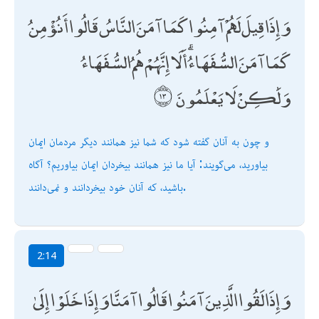
وَإِذَا قِيلَ لَهُمْ آمِنُوا كَمَا آمَنَ النَّاسُ قَالُوا أَنُؤْمِنُ
كَمَا آمَنَ السُّفَهَاءُ ۗ أَلَا إِنَّهُمْ هُمُ السُّفَهَاءُ
وَلَٰكِنْ لَا يَعْلَمُونَ
و چون به آنان گفته شود كه شما نيز همانند ديگر مردمان ايمان
بياوريد، مى‌گويند: آيا ما نيز همانند بيخردان ايمان بياوريم؟ آگاه
باشيد، كه آنان خود بيخردانند و نمى‌دانند.
2:14
وَإِذَا لَقُوا الَّذِينَ آمَنُوا قَالُوا آمَنَّا وَإِذَا خَلَوْا إِلَىٰ