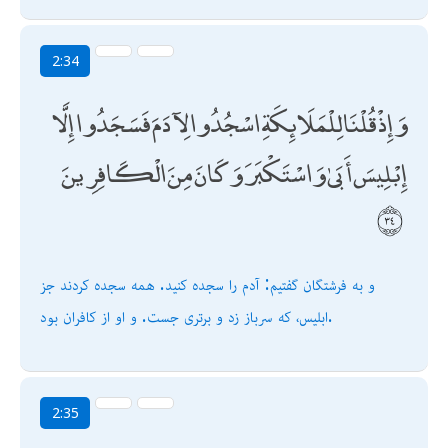
2:34
وَإِذْ قُلْنَا لِلْمَلَائِكَةِ اسْجُدُوا لِآدَمَ فَسَجَدُوا إِلَّا
إِبْلِيسَ أَبَىٰ وَاسْتَكْبَرَ وَكَانَ مِنَ الْكَافِرِينَ
و به فرشتگان گفتيم: آدم را سجده كنيد. همه سجده كردند جز
ابليس، كه سرباز زد و برترى جست. و او از كافران بود.
2:35