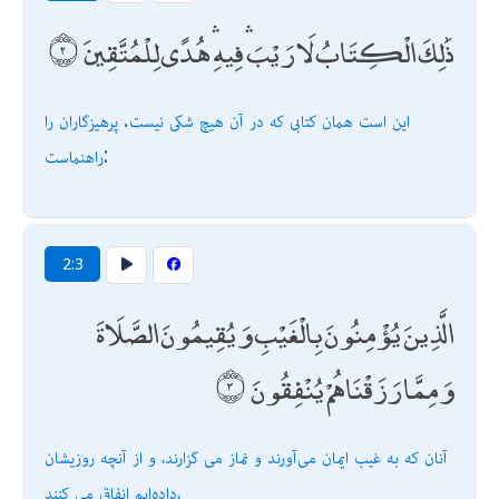
ذَٰلِكَ الْكِتَابُ لَا رَيْبَ ۛ فِيهِ ۛ هُدًى لِلْمُتَّقِينَ
اين است همان كتابى كه در آن هيچ شكى نيست. پرهيزگاران را
راهنماست:
2:3
الَّذِينَ يُؤْمِنُونَ بِالْغَيْبِ وَيُقِيمُونَ الصَّلَاةَ
وَمِمَّا رَزَقْنَاهُمْ يُنْفِقُونَ
آنان كه به غيب ايمان مى‌آورند و نماز مى گزارند، و از آنچه روزيشان
داده‌ايم انفاق مى كنند،