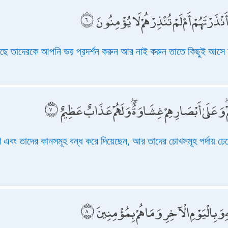
نْذَرْتَهُمْ أَمْ لَمْ تُنْذِرْهُمْ لَا يُؤْمِنُونَ
য়েছে তাদেরকে আপনি ভয় প্রদর্শন করুন আর নাই করুন তাতে কিছুই আসে 
هِمْ ۖ وَعَلَىٰ أَبْصَارِهِمْ غِشَاوَةٌ ۖ وَلَهُمْ عَذَابٌ عَظِيمٌ
এবং তাদের কানসমূহ বন্ধ করে দিয়েছেন, আর তাদের চোখসমূহ পর্দায় ঢ
ِ وَبِالْيَوْمِ الْآخِرِ وَمَا هُمْ بِمُؤْمِنِينَ