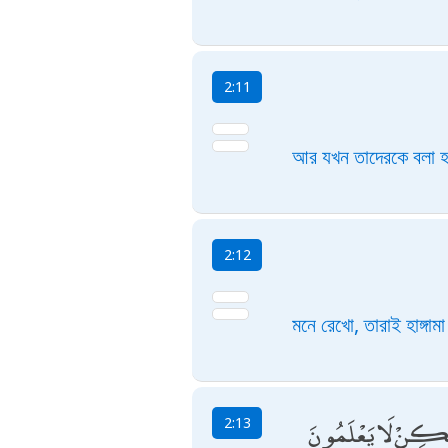
2:11
আর যখন তাদেরকে বলা হয় য
2:12
মনে রেখো, তারাই হাঙ্গামা
 وَلَٰكِنْ لَا يَعْلَمُونَ
2:13