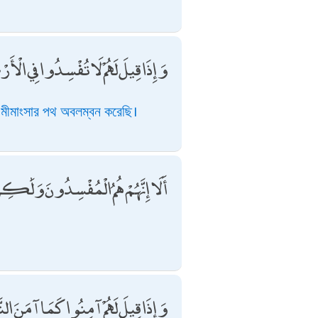
وَإِذَا قِيلَ لَهُمْ لَا تُفْسِدُوا فِي الْأ
তো মীমাংসার পথ অবলম্বন করেছি।
أَلَا إِنَّهُمْ هُمُ الْمُفْسِدُونَ وَلَٰكِ
وَإِذَا قِيلَ لَهُمْ آمِنُوا كَمَا آمَنَ النَ