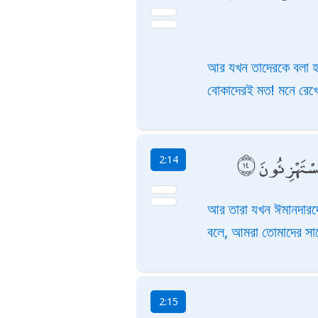
আর যখন তাদেরকে বলা হ
বোকাদেরই মত! মনে রেখো
مُسْتَهْزِئُونَ
2:14
আর তারা যখন ঈমানদারদে
বলে, আমরা তোমাদের সা
2:15