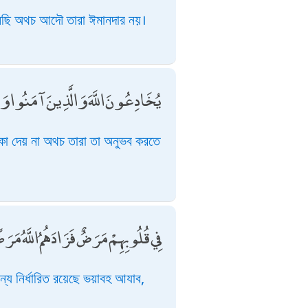
েছি অথচ আদৌ তারা ঈমানদার নয়।
يُخَادِعُونَ اللَّهَ وَالَّذِينَ آمَنُوا وَ
ঁকা দেয় না অথচ তারা তা অনুভব করতে
فِي قُلُوبِهِمْ مَرَضٌ فَزَادَهُمُ اللَّهُ مَر
্য নির্ধারিত রয়েছে ভয়াবহ আযাব,