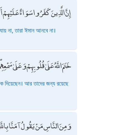
إِنَّ الَّذِينَ كَفَرُوا سَوَاءٌ عَلَيْهِمْ أَأَ
যায় না, তারা ঈমান আনবে না।
خَتَمَ اللَّهُ عَلَىٰ قُلُوبِهِمْ وَعَلَىٰ سَمْعِ
েকে দিয়েছেন। আর তাদের জন্য রয়েছে
وَمِنَ النَّاسِ مَنْ يَقُولُ آمَنَّا بِاللَّه