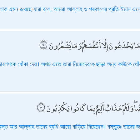
 লোক এমন রয়েছে যারা বলে, আমরা আল্লাহ ও পরকালের প্রতি ঈমান এন
مَا يَخْدَعُونَ إِلَّا أَنْفُسَهُمْ وَمَا يَشْعُرُونَ
ারগণকে ধোঁকা দেয়। অথচ এতে তারা নিজেদেরকে ছাড়া অন্য কাউকে ধো
َضًا ۖ وَلَهُمْ عَذَابٌ أَلِيمٌ بِمَا كَانُوا يَكْذِبُونَ
রস্ত আর আল্লাহ তাদের ব্যধি আরো বাড়িয়ে দিয়েছেন। বস্তুতঃ তাদের জন