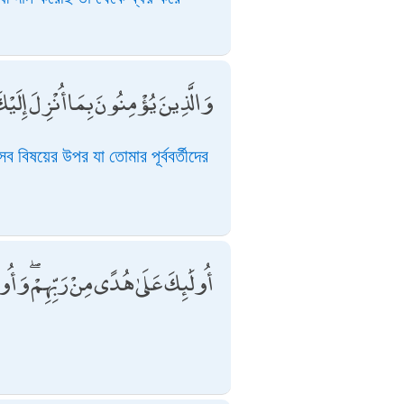
وَالَّذِينَ يُؤْمِنُونَ بِمَا أُنْزِلَ إِلَيْ
 বিষয়ের উপর যা তোমার পূর্ববর্তীদের
أُولَٰئِكَ عَلَىٰ هُدًى مِنْ رَبِّهِمْ ۖ وَأُو