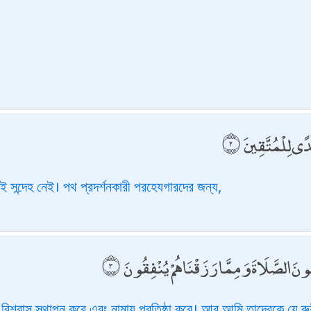
ًى لِلْمُتَّقِينَ
 সন্দেহ নেই। পথ প্রদর্শনকারী পরহেযগারদের জন্য,
ونَ الصَّلَاةَ وَمِمَّا رَزَقْنَاهُمْ يُنْفِقُونَ
বিশ্বাস স্থাপন করে এবং নামায প্রতিষ্ঠা করে। আর আমি তাদেরকে যে রু