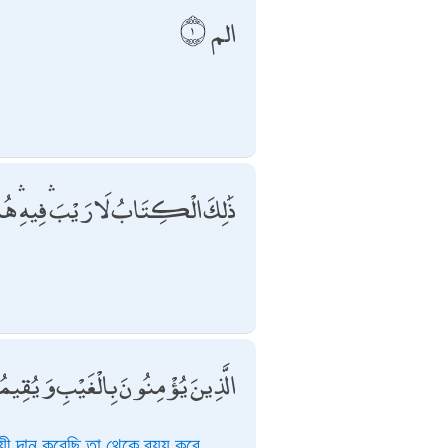
الم
ذَٰلِكَ الْكِتَابُ لَا رَيْبَ ۛ فِيهِ ۛ هُد
الَّذِينَ يُؤْمِنُونَ بِالْغَيْبِ وَيُقِيمُ
যী দান করেছি তা থেকে ব্যয় করে