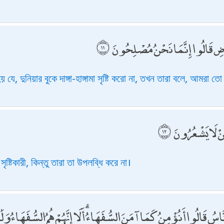
َرْضِ قَالُوا إِنَّمَا نَحْنُ مُصْلِحُونَ
ে, দুনিয়ার বুকে দাঙ্গা-হাঙ্গামা সৃষ্টি করো না, তখন তারা বলে, আমরা 
نْ لَا يَشْعُرُونَ
 সৃষ্টিকারী, কিন্তু তারা তা উপলব্ধি করে না।
ّاسُ قَالُوا أَنُؤْمِنُ كَمَا آمَنَ السُّفَهَاءُ ۗ أَلَا إِنَّهُمْ هُمُ السُّفَهَاءُ