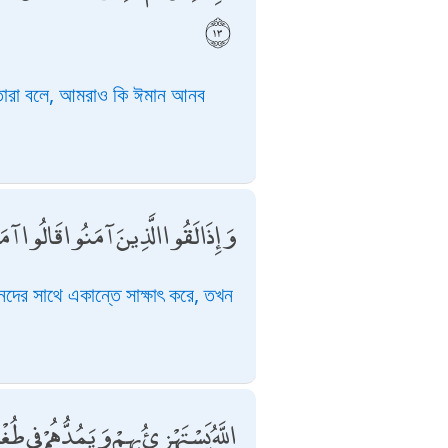
 তারা বলে, আমরাও কি ঈমান আনব
وَإِذَا لَقُوا الَّذِينَ آمَنُوا قَالُوا آمَ
ের সাথে একান্তে সাক্ষাৎ করে, তখন
اللَّهُ يَسْتَهْزِئُ بِهِمْ وَيَمُدُّهُمْ فِي طُ