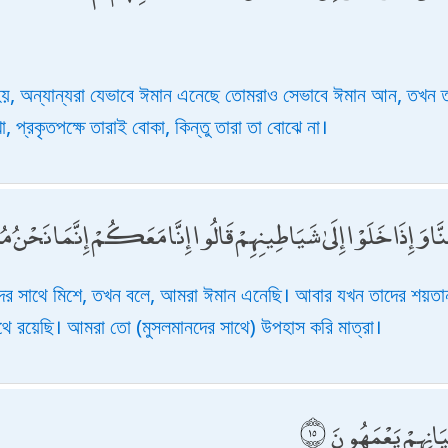
য়, অন্যান্যরা যেভাবে ঈমান এনেছে তোমরাও সেভাবে ঈমান আন, তখন
, প্রকৃতপক্ষে তারাই বোকা, কিন্তু তারা তা বোঝে না।
نَّا وَإِذَا خَلَوْا إِلَىٰ شَيَاطِينِهِمْ قَالُوا إِنَّا مَعَكُمْ إِنَّمَا نَحْنُ 
র সাথে মিশে, তখন বলে, আমরা ঈমান এনেছি। আবার যখন তাদের শয়তানদ
থে রয়েছি। আমরা তো (মুসলমানদের সাথে) উপহাস করি মাত্রা।
غْيَانِهِمْ يَعْمَهُونَ