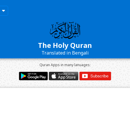
The Holy Quran
Translated in Bengali
Quran Apps in many lanuages: