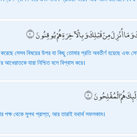
كَ وَمَا أُنْزِلَ مِنْ قَبْلِكَ وَبِالْآخِرَةِ هُمْ يُوقِنُونَ
 করেছে সেসব বিষয়ের উপর যা কিছু তোমার প্রতি অবতীর্ণ হয়েছে এবং সেসব
র আখেরাতকে যারা নিশ্চিত বলে বিশ্বাস করে।
لَٰئِكَ هُمُ الْمُفْلِحُونَ
ার পক্ষ থেকে সুপথ প্রাপ্ত, আর তারাই যথার্থ সফলকাম।